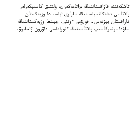
تاشكەنتتە قازاقستاننىڭ «اتامەكەن» ۇلتتىق كاسىپكەرلەر
پالاتاسى دەلەگاتسياسىنىڭ ساپارى اياسىندا وزبەكستان-
قازاقستان بيزنەس- فورۋمى ءوتتى. جيىنعا وزبەكستاننىڭ
ساۋدا-ونەركاسىپ پالاتاسىنىڭ ءتوراعاسى داۆرون ۆاحابوۆ،
«اتامەكەن» ۇ ك پ پرەزيديۋمىنىڭ ءتوراعاسى قانات
شارىپبايەۆ، مەملەكەتتىك ورگاندار مەن سالالىق بىرلەستىكتەردىڭ
باسشىلارى، سونداي-اق ەكى ەلدەن 300 دەن استام كاسىپكەر
قاتىستى. فورۋمدا ساۋدا-ەكونوميكالىق جانە ينۆەستيتسيالىق
ىنتىماقتاستىقتى كەڭەيتۋ، ونەركاسىپتىك كووپەراتسيا مەن
ەكسپورتتىق الەۋەتتى ارتتىرۋ ماسەلەلەرى تالقىلاندى، دەپ
حابارلايدى وزبەكستاندىق «ءو ز ا» اقپارات اگەنتتىگى.