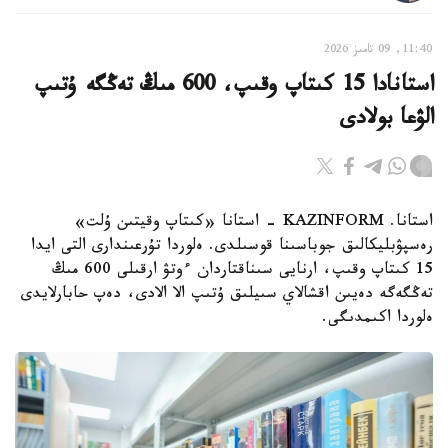
11:40, 09 تامىز 2026
استانادا 15 كىتاپ وقىپ، 600 مىڭ تەڭگە ۇتىپ
الۋعا بولادى
استانا. KAZINFORM - استانا «كىتاپ وقيتىن ۇلت»
رەسپۋبليكالىق جوباسىنا قوسىلدى. ەلوردا تۇرعىندارى التى ايدا
15 كىتاپ وقىپ، ارنايى سىناقتاردان ءوتۋ ارقىلى 600 مىڭ
تەڭگەگە دەيىن اقشالاي سىيلىق ۇتىپ الا الادى، دەپ حابارلايدى
ەلوردا اكىمدىگى.