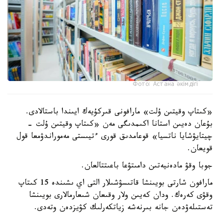
Фото: Астана әкімдігі
«كىتاپ وقيتىن ۇلت» مارافونى قىركۇيەك ايىندا باستالادى.
بۇعان دەيىن استانا اكىمدىگى مەن «كىتاپ وقيتىن ۇلت -
چيتايۋشايا ناتسيا» قوعامدىق قورى ءتيىستى مەموراندۋمعا قول
قويعان.
جوبا وقۋ مادەنيەتىن دامىتۋعا باعىتتالعان.
مارافون شارتى بويىنشا قاتىسۋشىلار التى اي ىشىندە 15 كىتاپ
وقۋى كەرەك. ودان كەيىن ولار وقىعان شىعارمالارى بويىنشا
تەستىلەۋدەن جانە بىرنەشە زياتكەرلىك كۋيزدەن وتەدى.