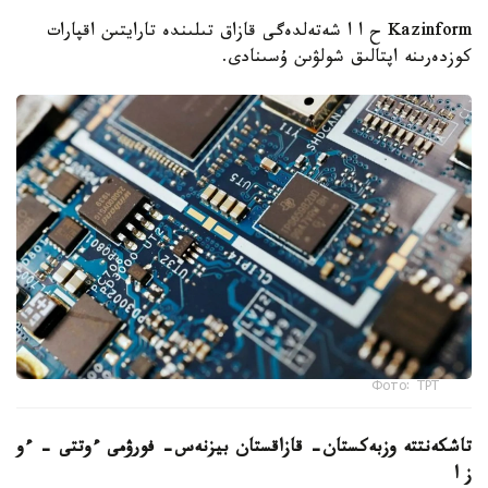
Kazinform ح ا ا شەتەلدەگى قازاق تىلىندە تارايتىن اقپارات
كوزدەرىنە اپتالىق شولۋىن ۇسىنادى.
Фото: ТРТ
تاشكەنتتە وزبەكستان- قازاقستان بيزنەس- فورۋمى ءوتتى – ءو
ز ا