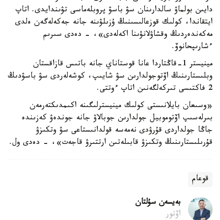
دايىن بولماۋ سالدارىنان سۋ باسۋ پروبلەماسى تۋىندايدى. اتاپ
ايتقاندا، كولىك قوزعالىسىنىڭ ۇزىلۋىنە جانە جەكەلەگەن ەلدى
مەكەندەردىڭ وقشاۋلانۋىنا اكەلەدى»، - دەدى سىرىم
ءشارىپحانوۆ.
مينيستر 1-قاڭتاردا عانا قوستاناي جانە باتىس قازاقستان
وبلىستارىنىڭ اۆتوجولدارىن سۋ شايىپ، كوشەلەردى سۋ باسۋدىڭ
2 فاكتىسى تىركەلگەنىن اتاپ ءوتتى.
«وسىعان بايلانىستى كولىك مينيسترلىگىنە اكىمدىكتەرمەن
بىرلەسىپ اۆتوموبيل جولدارىن جوبالاۋ جانە جوندەۋ كەزىندە
جاڭا جولداردى قۇرۋدى نەمەسە قولدانىستاعى سۋ وتكىزۋ
قۇرىلىستارىنىڭ وتكىزۋ قابىلەتىن ارتتىرۋ قاجەت»، - دەدى ول.
قوعام
بەيسەن سۇلتان
اۆتور