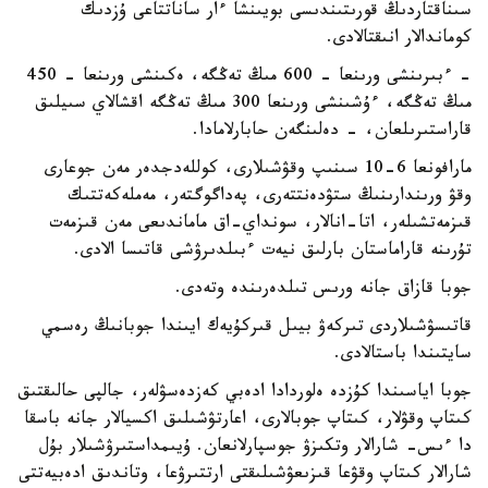
سىناقتاردىڭ قورىتىندىسى بويىنشا ءار ساناتتاعى ۇزدىك
كوماندالار انىقتالادى.
- ءبىرىنشى ورىنعا - 600 مىڭ تەڭگە، ەكىنشى ورىنعا - 450
مىڭ تەڭگە، ءۇشىنشى ورىنعا 300 مىڭ تەڭگە اقشالاي سىيلىق
قاراستىرىلعان، - دەلىنگەن حابارلامادا.
مارافونعا 6-10 سىنىپ وقۋشىلارى، كوللەدجدەر مەن جوعارى
وقۋ ورىندارىنىڭ ستۋدەنتتەرى، پەداگوگتەر، مەملەكەتتىك
قىزمەتشىلەر، اتا-انالار، سونداي-اق ماماندىعى مەن قىزمەت
تۇرىنە قاراماستان بارلىق نيەت ءبىلدىرۋشى قاتىسا الادى.
جوبا قازاق جانە ورىس تىلدەرىندە وتەدى.
قاتىسۋشىلاردى تىركەۋ بيىل قىركۇيەك ايىندا جوبانىڭ رەسمي
سايتىندا باستالادى.
جوبا اياسىندا كۇزدە ەلوردادا ادەبي كەزدەسۋلەر، جالپى حالىقتىق
كىتاپ وقۋلار، كىتاپ جوبالارى، اعارتۋشىلىق اكسيالار جانە باسقا
دا ءىس- شارالار وتكىزۋ جوسپارلانعان. ۇيىمداستىرۋشىلار بۇل
شارالار كىتاپ وقۋعا قىزىعۋشىلىقتى ارتتىرۋعا، وتاندىق ادەبيەتتى