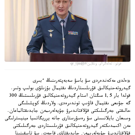
فوتو: تەلەگرام. ونلاين/#@qr_tjm
«ەلدى مەكەندەردى سۋ باسۋ سەبەپتەرىنىڭ ءبىرى
گيدروتەحنيكالىق قۇرىلىستاردىڭ ىقتيمال بۇزىلۋى بولىپ وتىر.
قولدا بار 1,5 مىڭنان استام گيدروتەحنيكالىق قۇرىلىستىڭ 300
گە جۋىعى ىقتيمال قاۋىپ توندىرەدى. ولاردىڭ كوپشىلىگى
حالىقتى جەرگىلىكتى قۇلاقتاندىرۋ جۇيەلەرىمەن جابدىقتالماعان.
وسىعان بايلانىستى سۋ رەسۋرستارى جانە يرريگاتسيا مينيسترلىگى
مەن اكىمدىكتەر گيدروتەحنيكالىق قۇرىلىستاردى جەرگىلىكتى
قۇلاقتاندىرۋ جۇيەلەرىمەن جابدىقتاۋى قاجەت. سۋ تاسقىنىنا