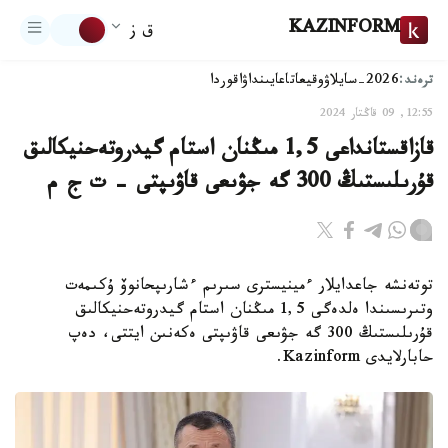
KAZINFORM
ق ز
ترەند:
2026-سايلاۋ
وقيعا
تاعايىنداۋ
اقوردا
12:55, 09 قاڭتار 2024
قازاقستانداعى 1,5 مىڭنان استام گيدروتەحنيكالىق
قۇرىلىستىڭ 300 گە جۋىعى قاۋىپتى – ت ج م
توتەنشە جاعدايلار ءمينيسترى سىرىم ءشارىپحانوۆ ۇكىمەت
وتىرىسىندا ەلدەگى 1,5 مىڭنان استام گيدروتەحنيكالىق
قۇرىلىستىڭ 300 گە جۋىعى قاۋىپتى ەكەنىن ايتتى، دەپ
حابارلايدى Kazinform.