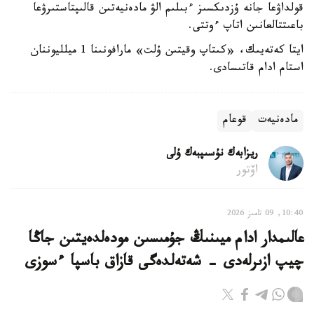
قولداۋعا جانە ۇزدىكسىز ءبىلىم الۋ مادەنيەتىن قالىپتاستىرۋعا
باعىتتالعانىن اتاپ ءوتتى.
ايتا كەتەيىك، «كىتاپ وقيتىن ۇلت» مارافونىنا 1 ميلليوننان
استام ادام قاتىسادى.
مادەنيەت
قوعام
ريزابەك نۇسىپبەك ۇلى
اۆتور
10:40, 09 تامىز 2026
عالىمدار ادام ميىنىڭ جۇمىسىن مودەلدەيتىن جاڭا
چيپ ازىرلەدى - شەتەلدەگى قازاق باسپا ءسوزى