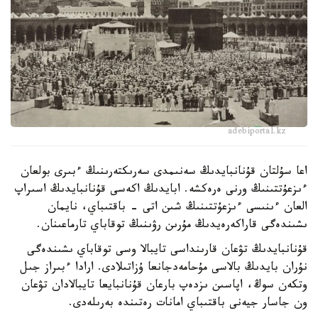
adebiportal.kz
اعا سۇلتان قۇنانبايدىڭ سەنىمدى سەرىكتەرىنىڭ ءبىرى بولعان
ءىزعۇتتىنىڭ ورنى ەرەكشە. ابايدىڭ اكەسى قۇنانبايدىڭ اسىراپ
العان ءىنىسى ءىزعۇتتىنىڭ شىن اتى - باقتىباي، نايمان
ىشىندەگى قاراكەرەيدىڭ مۇرىن رۋىنىڭ توقاباي تارماعىنان.
قۇنانبايدىڭ تۋعان قارىنداسى تايبالا وسى توقاباي ىشىندەگى
نۇران بايدىڭ بالاسى مۇحامەدجانعا ۇزاتىلادى. ارادا ءبىراز جىل
وتكەن سوڭ، اپاسىن ىزدەپ بارعان قۇنانبايعا تايبالادان تۋعان
ون جاسار جيەنى باقتىباي امانات رەتىندە بەرىلەدى.