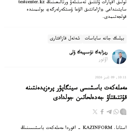
تولىق اقپارات ۇلتتىق تەستىلەۋ ورتالىعىنىڭ testcenter.kz
سايتىنداعى «ازاماتتىق الۋعا ۇمىتكەرلەرگە» بولىمىندە
قولجەتىمدى.
بيلىك جانە ساياسات
شەتەل قازاقتارى
ريزابەك نۇسىپبەك ۇلى
اۆتور
10:11, 09 تامىز 2026
مەملەكەت باسشىسى سينگاپۋر پرەزيدەنتىنە
قۇتتىقتاۋ جەدەلحاتىن جولدادى
استانا. KAZINFORM - اقوردا مەملەكەت باسشىسىنىڭ