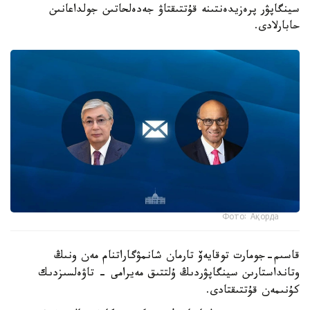
سينگاپۋر پرەزيدەنتىنە قۇتتىقتاۋ جەدەلحاتىن جولداعانىن
حابارلادى.
Фото: Ақорда
قاسىم-جومارت توقايەۆ تارمان شانمۋگاراتنام مەن ونىڭ
وتانداستارىن سينگاپۋردىڭ ۇلتتىق مەيرامى - تاۋەلسىزدىك
كۇنىمەن قۇتتىقتادى.