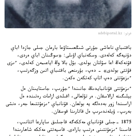
فوتو: adebiportal.kz
باقتىباي ناعاشى جۇرتى شىڭعىستاۋعا بارعان جىلى جازدا اباي
دۇنيەگە كەلەدى. وسكەنباي اۋىلى: «سوڭىنان اباي ەردى،
قۇنەكەڭ اعا سۇلتان بولدى. بۇل بالا وڭ اياعىمەن كەلدى، ءىزى
قۇتتى بولدى» - دەپ، بۇرىنعى باقتىباي اتىن وزگەرتىپ،
ءىزعۇتتى دەپ اتاپ كەتكەن ەكەن.
ءىزعۇتتى قۇنانبايدىڭ جانىندا ءجۇرىپ، جاستايىنان ەل
بيلىگىنە ارالاسقان. ەر تۇلعالى، اقىلدى ازامات رەتىندە ەل
اراسىندا زور بەدەلگە يە بولعان. قۇنانباي ءىزعۇتتىعا جەر، ەنشى
بەرىپ، ۇيلەندىرىپ ەل قاتارىنا قوسقان.
1875 -جىلى قۇنانباي مەككەگە قاجىلىق ساپارعا اتتانىپ،
قاسىنا ءىزعۇتتىنى ەرتىپ بارادى. قاسيەتتى مەككە شاھارىندا