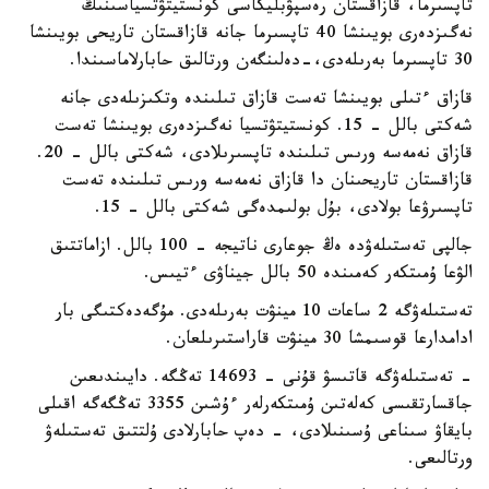
تاپسىرما، قازاقستان رەسپۋبليكاسى كونستيتۋتسياسىنىڭ
نەگىزدەرى بويىنشا 40 تاپسىرما جانە قازاقستان تاريحى بويىنشا
30 تاپسىرما بەرىلەدى،-دەلىنگەن ورتالىق حابارلاماسىندا.
قازاق ءتىلى بويىنشا تەست قازاق تىلىندە وتكىزىلەدى جانە
شەكتى بالل - 15. كونستيتۋتسيا نەگىزدەرى بويىنشا تەست
قازاق نەمەسە ورىس تىلىندە تاپسىرىلادى، شەكتى بالل - 20.
قازاقستان تاريحىنان دا قازاق نەمەسە ورىس تىلىندە تەست
تاپسىرۋعا بولادى، بۇل بولىمدەگى شەكتى بالل - 15.
جالپى تەستىلەۋدە ەڭ جوعارى ناتيجە - 100 بالل. ازاماتتىق
الۋعا ۇمىتكەر كەمىندە 50 بالل جيناۋى ءتيىس.
تەستىلەۋگە 2 ساعات 10 مينۋت بەرىلەدى. مۇگەدەكتىگى بار
ادامدارعا قوسىمشا 30 مينۋت قاراستىرىلعان.
- تەستىلەۋگە قاتىسۋ قۇنى - 14693 تەڭگە. دايىندىعىن
جاقسارتقىسى كەلەتىن ۇمىتكەرلەر ءۇشىن 3355 تەڭگەگە اقىلى
بايقاۋ سىناعى ۇسىنىلادى، - دەپ حابارلادى ۇلتتىق تەستىلەۋ
ورتالىعى.