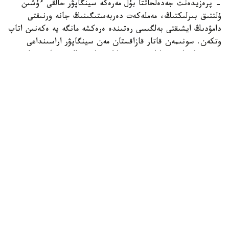
- پرەزيدەنت جەدەلحاتتا بۇل مەرەكە سينگاپۋر حالقى ءۇشىن
ۇلتتىق بىرلىكتىڭ، مەملەكەت دەربەستىگىنىڭ جانە ورنىقتى
دامۋدىڭ ايشىقتى بەلگىسى رەتىندە ەرەكشە مانگە يە ەكەنىن اتاپ
وتكەن. سونىمەن قاتار قازاقستان مەن سينگاپۋر اراسىنداعى
دوستىققا جانە ءوزارا تۇسىنىستىككە نەگىزدەلگەن سان قىرلى
ىنتىماقتاستىق قوس حالىقتىڭ يگىلىگى جولىندا ۇدايى دامي
بەرەتىنىنە سەنىم ءبىلدىردى،-دەلىنگەن اقپاراتتا.
قاسىم-جومارت توقايەۆ تارمان شانمۋگاراتنامنىڭ جاۋاپتى
قىزمەتىنە تولايىم تابىس، ال دوستاس سينگاپۋر حالقىنا قۇت-
بەرەكە تىلەدى.
بيلىك جانە ساياسات
سىرتقى ساياسات
ريزابەك نۇسىپبەك ۇلى
اۆتور