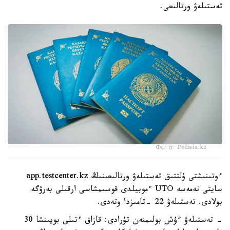
تەستىلەۋ ورتالىعى.
Фото: Polisia.kz
ءوتىنىشتى ۇلتتىق تەستىلەۋ ورتالىعىنىڭ app.testcenter.kz
سايتى نەمەسە UTO ءموبيلدى قوسىمشاسى ارقىلى بەرۋگە
بولادى. تەستىلەۋ 22 -تامىزدا وتەدى.
- تەستىلەۋ ءۇش بولىمنەن تۇرادى: قازاق ءتىلى بويىنشا 30