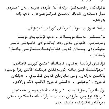
«قۇنەكە، رەنجىمەڭىز. ەرتەڭ اللا جاردەم بەرسە، مەن ءسىزدى
سول ەسىكتەن ەلدىڭ الدىمەن كىرگىزەمىن» - دەپ ۋادە
بەرەدى.
ەرتەڭىنە ۇزىن-سونار كەزەكتى كورگەن ءىزعۇتتى:
«ءمىنىڭىز، مەنىڭ موينىما!» - دەپ قۇنانبايدى موينىنا
وتىرعىزىپ، قاعبانى جەتى رەت اينالدىرادى. قاسيەتتى تاستى
سۇيگىزەدى. وسىدان كەيىن قۇنانبايدىڭ دەنساۋلىعى جاقسارا
باستاعان.
قۇنانباي ارمانىنا جەتىپ، قاعبانىڭ ءىشىن كورىپ قايتادى.
ءىزعۇتتىنىڭ قيىن ساتتە كورسەتكەن ەرلىگىنە قاتتى ريزا بولىپ،
باتاسىن بەرگەن. وسى ساپاردان كەيىن قۇنانباي - «ۇلكەن
قاجى»، ءىزعۇتتى - «كىشى قاجى» اتانىپ ەلگە ورالادى.
بۇل ماتەريال جۋرناليست، ءىزعۇتتىنىڭ شوبەرەسى مەدەتجان
ءىزعۇتتينوۆ پەن جازۋشى بەيبىت ساپارالىنىڭ ەڭبەكتەرىندەگى
دەرەكتەر نەگىزىندە دايىندالدى.