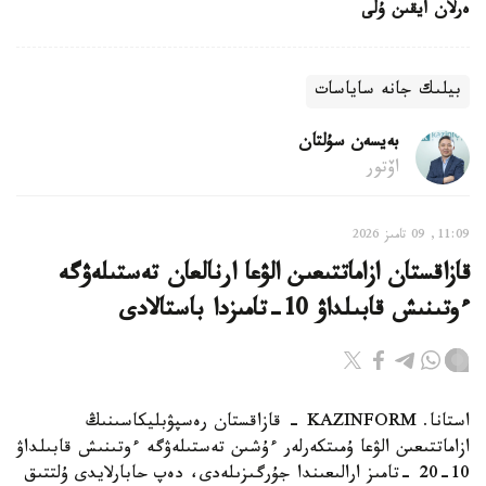
ەرلان ايقىن ۇلى
بيلىك جانە ساياسات
بەيسەن سۇلتان
اۆتور
11:09, 09 تامىز 2026
قازاقستان ازاماتتىعىن الۋعا ارنالعان تەستىلەۋگە
ءوتىنىش قابىلداۋ 10-تامىزدا باستالادى
استانا. KAZINFORM - قازاقستان رەسپۋبليكاسىنىڭ
ازاماتتىعىن الۋعا ۇمىتكەرلەر ءۇشىن تەستىلەۋگە ءوتىنىش قابىلداۋ
10-20 -تامىز ارالىعىندا جۇرگىزىلەدى، دەپ حابارلايدى ۇلتتىق