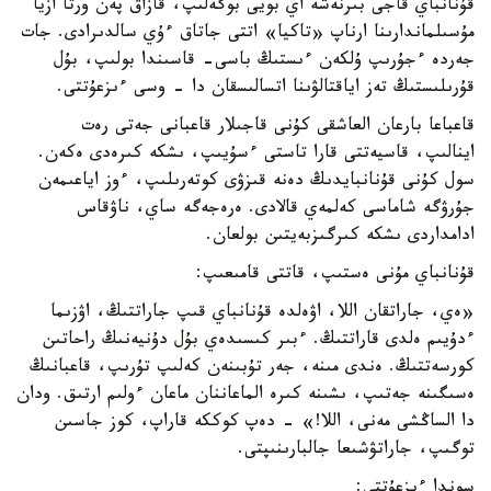
قۇنانباي قاجى بىرنەشە اي بويى بوگەلىپ، قازاق پەن ورتا ازيا
مۇسىلماندارىنا ارناپ «تاكيا» اتتى جاتاق ءۇي سالدىرادى. جات
جەردە ءجۇرىپ ۇلكەن ءىستىڭ باسى- قاسىندا بولىپ، بۇل
قۇرىلىستىڭ تەز اياقتالۋىنا اتسالىسقان دا - وسى ءىزعۇتتى.
قاعباعا بارعان العاشقى كۇنى قاجىلار قاعبانى جەتى رەت
اينالىپ، قاسيەتتى قارا تاستى ءسۇيىپ، ىشكە كىرەدى ەكەن.
سول كۇنى قۇنانبايدىڭ دەنە قىزۋى كوتەرىلىپ، ءوز اياعىمەن
جۇرۋگە شاماسى كەلمەي قالادى. ەرەجەگە ساي، ناۋقاس
ادامداردى ىشكە كىرگىزبەيتىن بولعان.
قۇنانباي مۇنى ەستىپ، قاتتى قامىعىپ:
«ەي، جاراتقان اللا، اۋەلدە قۇنانباي قىپ جاراتتىڭ، اۋزىما
ءدۇيىم ەلدى قاراتتىڭ. ءبىر كىسىدەي بۇل دۇنيەنىڭ راحاتىن
كورسەتتىڭ. ەندى مىنە، جەر تۇبىنەن كەلىپ تۇرىپ، قاعبانىڭ
ەسىگىنە جەتىپ، ىشىنە كىرە الماعاننان ماعان ءولىم ارتىق. ودان
دا الساڭشى مەنى، اللا!» - دەپ كوككە قاراپ، كوز جاسىن
توگىپ، جاراتۋشىعا جالبارىنىپتى.
سوندا ءىزعۇتتى: