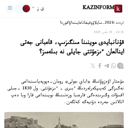
KAZINFORM
ق ز
ترەند:
2026-سايلاۋ
وقيعا
تاعايىنداۋ
اقوردا
14:25, 29 مامىر 2025
قۇنانبايدى موينىنا مىنگىزىپ، قاعبانى جەتى
اينالعان ءىزعۇتتى جايلى نە بىلەمىز؟
مۇحتار اۋەزوۆتىڭ «اباي جولى» رومان-ەپوپەياسىنداعى
نەگىزگى كەيىپكەرلەردىڭ ءبىرى - ءىزعۇتتى. ول 1830 -جىلى
اقسۋات وڭىرىندەگى قارعىبا وزەنىنىڭ بويىنداعى قارا وبا دەپ
اتالاتىن جەردە دۇنيەگە كەلگەن.