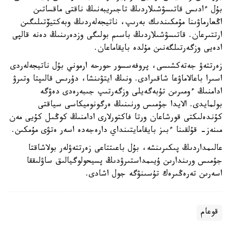
بۇل ءادىس قاتىسۋشىلاردىڭ تاجىريبەنىڭ ناقتى ماقساتىن
اڭعارماۋىنا مۇمكىندىك بەرىپ، ناتيجەلەردىڭ وبەكتيۆتىلىگىن
ارتتىرعان. قاتىسۋشىلاردىڭ باسىم بولىگى وزدەرىنىڭ دەنە قالپى
ادەيى وزگەرتىلگەنىن مۇلدە بايقاماعان.
زەرتتەۋ جەتەكشىسى، پروفەسسور حورحە ارموني بۇل ناتيجەلەردى
اسىرا باعالاماۋعا شاقىرادى. ونىڭ ايتۋىنشا، دۇرىس قالىپتا وتىرۋ
ادامنىڭ ءومىرىن تۇبەگەيلى وزگەرتىپ جىبەرەدى دەۋگە
بولمايدى. الايدا جۇمىس ورنىنىڭ ەرگونوميكاسى سياقتى
كۇندەلىكتى قورشاعان ورتا فاكتورلارى ادامنىڭ كوڭىل كۇيى مەن
مىنەز- قۇلقىنا ءبىز بايقامايتىنداي دارەجەدە اسەر ەتۋى مۇمكىن.
عالىمداردىڭ پىكىرىنشە، بۇل باعىتتاعى زەرتتەۋلەر بولاشاقتا
جۇمىس ورىندارىن ۇيىمداستىرۋدىڭ پسيحولوگيالىق ساۋلىققا
اسەرىن تەرەڭىرەك تۇسىنۋگە جول اشادى.
قوعام