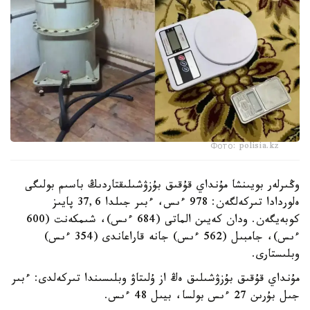
Фото: polisia.kz
وڭىرلەر بويىنشا مۇنداي قۇقىق بۇزۋشىلىقتاردىڭ باسىم بولىگى
ەلوردادا تىركەلگەن: 978 ءىس، ءبىر جىلدا 37,6 پايىز
كوبەيگەن. ودان كەيىن الماتى (684 ءىس)، شىمكەنت (600
ءىس)، جامبىل (562 ءىس) جانە قاراعاندى ​​(354 ءىس)
وبلىستارى.
مۇنداي قۇقىق بۇزۋشىلىق ەڭ از ۇلىتاۋ وبلىسىندا تىركەلدى: ءبىر
جىل بۇرىن 27 ءىس بولسا، بيىل 48 ءىس.