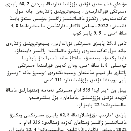
مۇنداي قىلمىستىق قۇقىق بۇزۋشىلىقتاردىڭ بىردەن 68,2 پايىزى
ەسىرتكى قۇرالدارىمەن، پسيحوتروپتىق زاتتارمەن جانە سول
تەكتەستەرمەن وتكىزۋ ماقساتىنسىز زاڭسىز جۇمىس ىستەۋ بابىنا
قاتىستى: 2022-جىلعى قاڭتار-قاراشامەن سالىستىرعاندا 4,8
مىڭ ءىس - 9,5 پايىز كوپ.
تاعى 25,3 پايىزى ەسىرتكى قۇرالدارىن، پسيحوتروپتىق زاتتاردى
جانە سول تەكتەستەردى وتكىزۋ ماقساتىندا زاڭسىز دايىنداۋ،
قايتا وڭدەۋ، يەمدەنۋ، ساقتاۋ جانە تاسىمالداۋ باپتارىنا
تيەسىلى: 1,8 مىڭ ءىس. ودان كەيىن قۇرامىندا ەسىرتكى
زاتتارى بار تىيىم سالىنعان وسىمدىكتەردى ءوسىرۋ جانە ءوسىرۋ
بابى بويىنشا قۇقىق بۇزۋشىلىقتار: 311 ءىس.
بيىل ون ءبىر ايدا 535 ادام ەسىرتكى نەمەسە ۋىتقۇمارلىق ماساڭ
كۇيدە قۇقىق بۇزۋشىلىق جاساعان، بۇل بىلتىرعىمەن
سالىستىرعاندا 22 پايىز از.
بارلىق ءتارتىپ بۇزۋشىلاردىڭ 62,8 پايىزى ەسىرتكىنى وتكىزۋ
ماقساتىنسىز زاڭسىز ۇستاعان كەزدە ۇستالدى: 336 ادام -
2022-جىلعى قاڭتار-قاراشامەن سالىستىرعاندا 22,4 پايىز از.