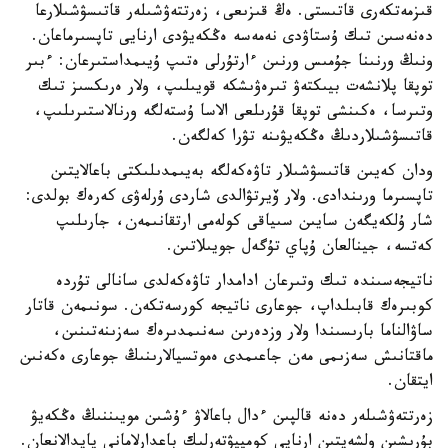
قىزمەتكەرى قاتىستى. ەڭ قىزىعى، زەرتتەۋشىلەر قاتىسۋشىلارعا
دەنەسىن تىك ۇستاۋدى نەمەسە ەڭكەيۋدى ارنايى تاپسىرماعان.
ونىڭ ورنىنا جۇمىس ورنىن ءارتۇرلى ەتىپ ۇيىمداستىرعان: ءبىر
توپقا پلانشەت بيىكتەۋ تىرەۋىشكە قويىلىپ، ولار ەرىكسىز تىك
وتىرسا، ەكىنشى توپقا قۇرىلعى الاسا ۇستەلگە ورنالاستىرىلىپ،
قاتىسۋشىلاردىڭ ەڭكەيۋىنە تۋرا كەلگەن.
ودان كەيىن قاتىسۋشىلار تاۋەكەلگە بەيىمدىلىكتى باعالايتىن
تاپسىرما ورىندادى. ولار ۆيرتۋالدى شاردى ۇرلەۋى كەرەك بولدى:
شار ۇلكەيگەن سايىن سىياقى كولەمى ارتقانىمەن، جارىلىپ
كەتسە، جينالعان ۇپاي تۇگەل جويىلاتىن.
ناتيجەسىندە تىك وتىرعان ادامدار تاۋەكەلدى سانالى تۇردە
كوبىرەك قابىلداپ، جوعارى ناتيجە كورسەتكەن. سونىمەن قاتار
ساۋالناما بارىسىندا ولار وزدەرىن سەنىمدىرەك سەزىنەتىنىن،
ماقتانىش سەزىمى مەن جاعىمدى ەموتسيالارىنىڭ جوعارى ەكەنىن
ايتقان.
زەرتتەۋشىلەر دەنە قالپىن ءدال باعالاۋ ءۇشىن مويىننىڭ ەڭكەيۋ
بۇرىشىن ولشەيتىن ارنايى كومپيۋتەرلىك باعدارلامانى پايدالانعان.