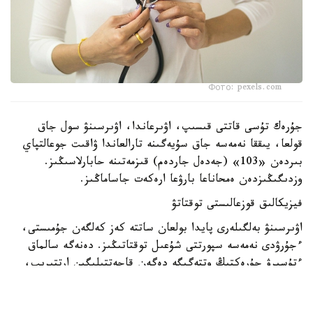
Фото: pexels.com
جۇرەك تۇسى قاتتى قىسىپ، اۋىرعاندا، اۋىرسىنۋ سول جاق
قولعا، يىققا نەمەسە جاق سۇيەگىنە تارالعاندا ۋاقىت جوعالتپاي
بىردەن «103» (جەدەل جاردەم) قىزمەتىنە حابارلاسىڭىز.
وزدىگىڭىزدەن ەمحاناعا بارۋعا ارەكەت جاساماڭىز.
فيزيكالىق قوزعالىستى توقتاتۋ
اۋىرسىنۋ بەلگىلەرى پايدا بولعان ساتتە كەز كەلگەن جۇمىستى،
ءجۇرۋدى نەمەسە سپورتتى شۇعىل توقتاتىڭىز. دەنەگە سالماق
ءتۇسىرۋ جۇرەكتىڭ وتتەگىگە دەگەن قاجەتتىلىگىن ارتتىرىپ،
جاعدايدى قيىنداتادى.
ىڭعايلى قالىپتا وتىرۋ