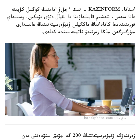
استانا. KAZINFORM - تىك ءجۇرۋ ادامنىڭ كوڭىل كۇيىنە
عانا ەمەس، شەشىم قابىلداۋىنا دا ىقپال ەتۋى مۇمكىن. وسىنداي
قورىتىندىعا كانادانىڭ ماكگيلل ۋنيۆەرسيتەتىنىڭ عالىمدارى
جۇرگىزگەن جاڭا زەرتتەۋ ناتيجەسىندە كەلدى.
سۋرەت: istockphoto.com
زەرتتەۋگە ۋنيۆەرسيتەتتىڭ 200 گە جۋىق ستۋدەنتى مەن