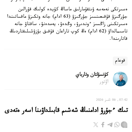
ەسىرتكى نەمەسە ۋىتقۇمارلىق ماساڭ كۇيدە كولىك قۇرالىن
جۇرگىزۋ قۇقىعىنسىز جۇرگىزۋ (63 ادام) جانە وتكىزۋ ماقساتىندا
ەسىرتكىنى زاڭسىز ءوندىرۋ، وڭدەۋ، يەمدەنۋ، ساقتاۋ جانە
تاسىمالداۋ (62 ادام) ەڭ كوپ تاراعان قۇقىق بۇزۋشىلىقتاردىڭ
قاتارىندا.
قوعام
كۇنسۇلتان وتارباي
اۆتور
07:42, 06 تامىز 2026
تىك ءجۇرۋ ادامنىڭ شەشىم قابىلداۋىنا اسەر ەتەدى