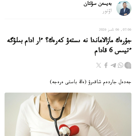
بەيسەن سۇلتان
اۆتور
07:06, 06 تامىز 2026
جۇرەك مازالاعاندا نە ىستەۋ كەرەك؟ ءار ادام بىلۋگە
ءتيىس 6 قادام
جەدەل جاردەم شاقىرۋ (ەڭ باستى ەرەجە)