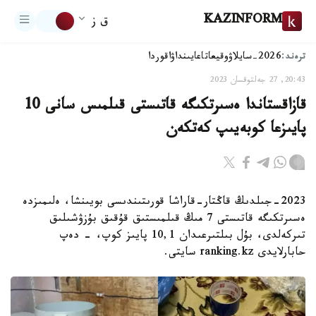
KAZINFORM
ق ز
ترەند:
2026-سايلاۋ
وقيعا
تاعايىنداۋ
اقوردا
20:43, 27 جەلتوقسان 2023
قازاقستاندا ەسىرتكىگە قاتىستى قىلمىس سانى 10
پايىزعا كوبەيىپ كەتكەن
2023-جىلدىڭ قاڭتار-قاراشا قورىتىندىسى بويىنشا، ەلىمىزدە
ەسىرتكىگە قاتىستى 7 مىڭ قىلمىستىق قۇقىق بۇزۋشىلىق
تىركەلدى، بۇل بىلتىرعىدان 10,1 پايىز كوپ، - دەپ
حابارلايدى ranking.kz سايتى.