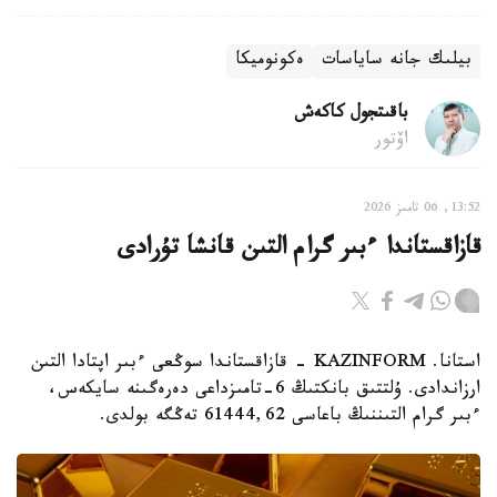
بيلىك جانە ساياسات
ەكونوميكا
باقىتجول كاكەش
اۆتور
13:52, 06 تامىز 2026
قازاقستاندا ءبىر گرام التىن قانشا تۇرادى
استانا. KAZINFORM - قازاقستاندا سوڭعى ءبىر اپتادا التىن
ارزاندادى. ۇلتتىق بانكتىڭ 6-تامىزداعى دەرەگىنە سايكەس،
ءبىر گرام التىننىڭ باعاسى 61444,62 تەڭگە بولدى.