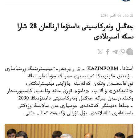
16:28, 06 تامىز 2026
جەڭىل ونەركاسىپتى دامىتۋعا ارنالعان 28 شارا
ىسكە اسىرىلادى
استانا. KAZINFORM - ق ر پرەمەر-ءمينيسترىنىڭ ورىنباسارى
-ۇلتتىق ەكونوميكا ءمينيسترى سەرىك جۇمانعاريننىڭ
توراعالىعىمەن وتكەن كەڭەستە جاۋاپتى مينيسترلىكتەر،
«اتامەكەن» ۇ ك پ، «دامۋ» قورى جانە وتاندىق كاسىپورىندار
وكىلدەرىمەن بىرگە جەڭىل ونەركاسىپتى دامىتۋدىڭ 2030
-جىلعا دەيىنگى كەشەندى جوسپارى مەن سالانىڭ وزەكتى
ماسەلەلەرى تالقىلاندى. بۇل تۋرالى ۇكىمەت ءمالىم ەتتى.