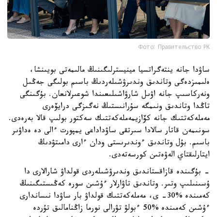
Фото: Правительство РК
ساۋدا جانە ينتەگراتسيا مينيسترلىگىنىڭ مالىمەتى بويىنشا،
ەلىمىزدەگى وتاندىق وندىرۋشىلەردىڭ باسىم بولىگى جەڭىل
ونەركاسىپ جانە اۋىل شارۋاشىلىعىندا شوعىرلانعان. بۇگىنگى
تاڭدا وتاندىق ونىمگە سۇرانىستىڭ نەگىزگى درايۆەرى
مەملەكەتتىك جانە كۆازيمەملەكەتتىك سەكتور بولىپ قالا بەرەدى.
سونىمەن قاتار سالادا سىرتقى ساۋداداعى يمپورت ءالى دە ەداۋىر
باسىم. بۇل وتاندىق ءوندىرىستى ودان ءارى دامىتۋدىڭ
ايتارلىقتاي الەۋەتىن كورسەتەدى.
- بۇگىندە قازاقستاندىق وندىرۋشىلەردى قولداۋ شارالارى دا
ۇسىنىلىپ وتىر. وتاندىق تاۋارلار ءۇشىن سورە كەڭىستىگىنىڭ
كەمىندە %30- ى، مەملەكەتتىك قولداۋ بار ساۋدا نىساندارى
ءۇشىن كەمىندە %50 ءبولۋ تۋرالى نورما زاڭنامالىق تۇردە