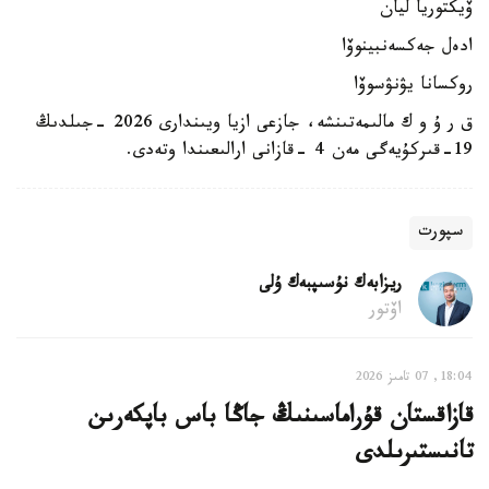
ۆيكتوريا ليان
ادەل جەكسەنبينوۆا
روكسانا يۋنۋسوۆا
ق ر ۇ و ك مالىمەتىنشە، جازعى ازيا ويىندارى 2026 -جىلدىڭ
19-قىركۇيەگى مەن 4 -قازانى ارالىعىندا وتەدى.
سپورت
ريزابەك نۇسىپبەك ۇلى
اۆتور
18:04, 07 تامىز 2026
قازاقستان قۇراماسىنىڭ جاڭا باس باپكەرىن
تانىستىرىلدى