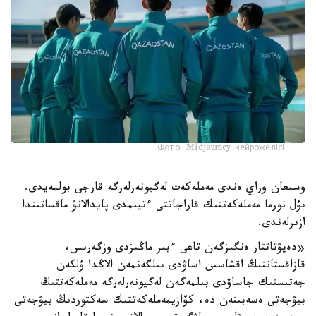
Фото: Midjourney нейрожелісі
وسىعان وراي ەندى مەملەكەت لەگيونەرلەرگە قارجى بولمەيدى.
بۇل نورما مەملەكەتتىك قاراجاتتى ءتيىمدى پايدالانۋ ماقساتىندا
ازىرلەندى.
«دەپۋتاتتار ەنگىزگەن تاعى ءبىر ماڭىزدى وزگەرىس،
قازاقستاننىڭ اقشاسىن اساۋدى بىلگەنمەن الاڭدا ۇلكەن
جەتىستىك جاساۋدى بىلمەگەن لەگيونەرلەرگە مەملەكەتتىڭ
بيۋجەتى ەسەبىنەن دە، كۆازيمەملەكەتتىك سەكتوردىڭ بيۋجەتى