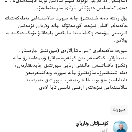
ەسەبىنەن دە قارجى بولۋگە تىيىم سالاتىن نورما قابىلداندى»، -
دەدى ءماجىلىس دەپۋتاتى نارتاي سارسەنعاليەۆ.
بۇل رەتتە دەنە شىنىقتىرۋ جانە سپورت سالاسىنداعى مەملەكەتتىك
مەكەمەلەر اقىلى قىزمەت كورسەتۋگە جانە ولاردان تۇسەتىن
كىرىستى بيۋجەت زاڭناماسىنا سايكەس پايدالانۋ مۇمكىندىگىنە يە
بولادى.
سپورت مەكەمەلەرى ءىس-شارالاردى (سپورتتىق جارىستار،
سەمينارلار، كەڭەستەر مەن كونفەرەنسيالار) ۇيىمداستىرۋ جانە
وتكىزۋ ماقساتىمەن حالىقتى ارنايى سپورتتىق جابدىقتارمەن،
دەنە شىنىقتىرۋ-ساۋىقتىرۋ جانە سپورت وبەكتىلەرىمەن
قامتاماسىز ەتۋ بويىنشا قىزمەتتەر، سپورتتىق مەديتسينا
سالاسىنداعى قىزمەتتەر ارقىلى تابىس تابا الادى.
سپورت
كۇنسۇلتان وتارباي
اۆتور