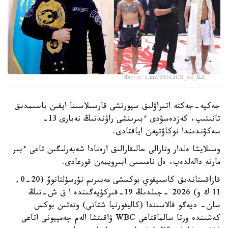
Фото: t.me/POLICE_of_KZ
جەكپە-جەكتە اتىراۋلىق سپورتشى قارسىلاسىنا ايقىن باسىمدىق
تانىتىپ، كەزدەسۋدى ءبىرىنشى راۋندتىڭ نەبارى 13-
سەكۋندىندا نوكاۋتپەن اياقتادى.
وسىلايشا ەلدار وتارالى حالىقارالىق ارەنادا شەبەرلىگىن تاعى ءبىر
مارتە دالەلدەپ، ەل نامىسىن ابىرويمەن قورعادى.
قازاقستاندىق كاسىپقوي بوكسشى مەيىرىم نۇرسۇلتانوۆ (20-0,
11 ك و) 2026 -جىلدىڭ 19-قىركۇيەگىندە ا ق ش-تىڭ
سان- ديەگو قالاسىندا (كاليفورنيا شتاتى) وتەتىن بوكس
كەشىندە ورتا سالماقتاعى WBC ۋاقىتشا الەم چەمپيونى اتاعى