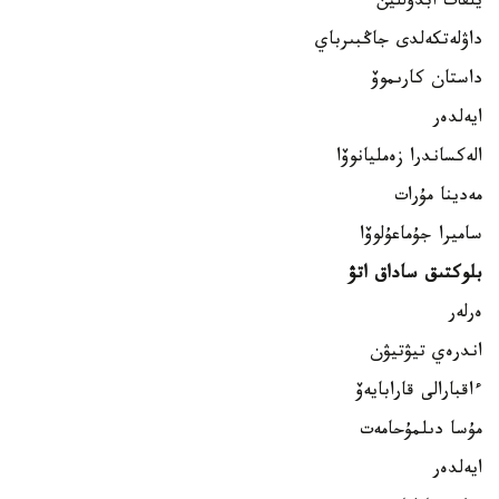
يلفات ابدۋللين
داۋلەتكەلدى جاڭبىرباي
داستان كارىموۆ
ايەلدەر
الەكساندرا زەمليانوۆا
مەدينا مۇرات
ساميرا جۇماعۇلوۆا
بلوكتىق ساداق اتۋ
ەرلەر
اندرەي تيۋتيۋن
ءاقبارالى قارابايەۆ
مۇسا دىلمۇحامەت
ايەلدەر