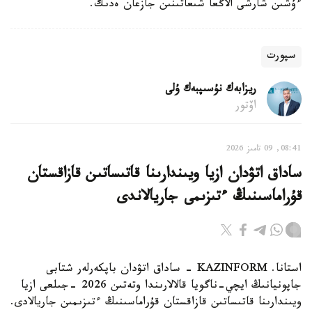
ءۇشىن شارشى الاڭعا شىعاتىنىن جازعان ەدىك.
سپورت
ريزابەك نۇسىپبەك ۇلى
اۆتور
08:41, 09 تامىز 2026
ساداق اتۋدان ازيا ويىندارىنا قاتىساتىن قازاقستان
قۇراماسىنىڭ ءتىزىمى جاريالاندى
استانا. KAZINFORM - ساداق اتۋدان باپكەرلەر شتابى
جاپونيانىڭ ايچي-ناگويا قالالارىندا وتەتىن 2026 -جىلعى ازيا
ويىندارىنا قاتىساتىن قازاقستان قۇراماسىنىڭ ءتىزىمىن جاريالادى.