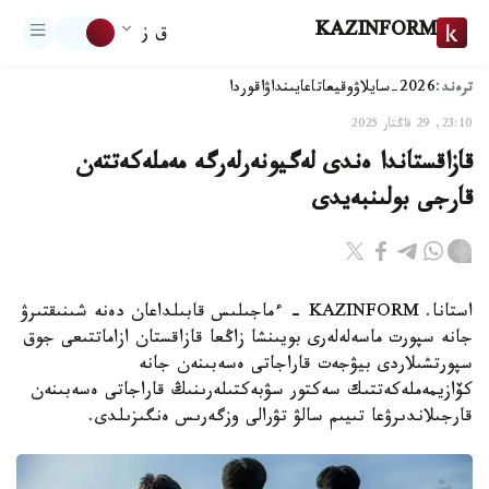
KAZINFORM
ق ز
ترەند:
2026-سايلاۋ
وقيعا
تاعايىنداۋ
اقوردا
23:10, 29 قاڭتار 2025
قازاقستاندا ەندى لەگيونەرلەرگە مەملەكەتتەن
قارجى بولىنبەيدى
استانا. KAZINFORM - ءماجىلىس قابىلداعان دەنە شىنىقتىرۋ
جانە سپورت ماسەلەلەرى بويىنشا زاڭعا قازاقستان ازاماتتىعى جوق
سپورتشىلاردى بيۋجەت قاراجاتى ەسەبىنەن جانە
كۆازيمەملەكەتتىك سەكتور سۋبەكتىلەرىنىڭ قاراجاتى ەسەبىنەن
قارجىلاندىرۋعا تىيىم سالۋ تۋرالى وزگەرىس ەنگىزىلدى.