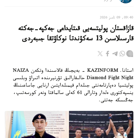
09:40, 09 تامىز 2026
قازاقستان پوليتسەيى قىتايداعى جەكپە-جەكتە
قارسىلاسىن 13 سەكۋندتا نوكاۋتقا جىبەردى
استانا. KAZINFORM - بەيجىڭ قالاسىندا وتكەن NAIZA
Diamond Fight Night حالىقارالىق تۋرنيرىندە اتىراۋ وبلىسى
پوليتسيا دەپارتامەنتى جىلدام قيمىلدايتىن ارنايى جاساعىنىڭ
ينسپەكتورى ەلدار وتارالى 61 كەلى سالماقتا ونەر كورسەتىپ،
جەڭىسكە جەتتى.