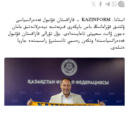
استانا. KAZINFORM - قازاقستان فۋتبول فەدەراتسياسى
ۇلتتىق قۇرامانىڭ باس باپكەرى قىزمەتىنە نيدەرلاندتىق مامان
دجون ۆانت سحيپتى تاعايىندادى. بۇل تۋرالى قازاقستان فۋتبول
فەدەراتسياسىندا وتكەن رەسمي تانىستىرۋ راسىمىندە جاريا
ەتىلدى.