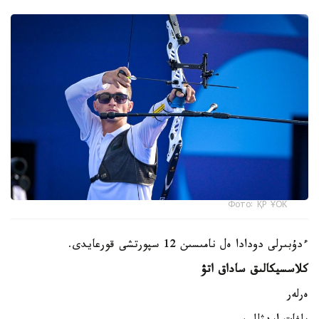
Фото: ҚР ҰОК
ءدۇبىرلى دودادا ەل نامىسىن 12 سپورتشى قورعايدى.
كلاسسيكالىق ساداق اتۋ
ەرلەر