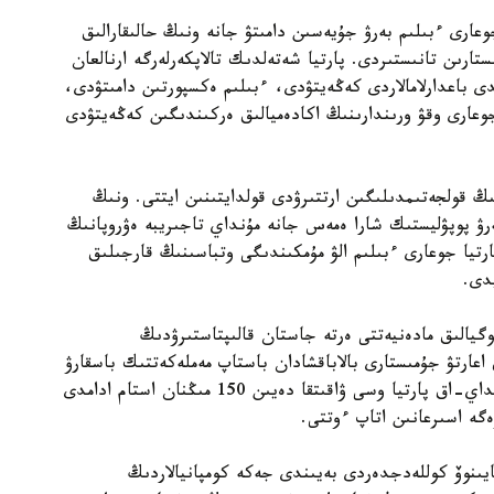
دالى جوعارى ءبىلىم بەرۋ جۇيەسىن دامىتۋ جانە ونىڭ حالىقارالىق
ستارىن تانىستىردى. پارتيا شەتەلدىك تالاپكەرلەرگە ارنالعان
 باعدارلامالاردى كەڭەيتۋدى، ءبىلىم ەكسپورتىن دامىتۋدى،
وعارى وقۋ ورىندارىنىڭ اكادەميالىق ەركىندىگىن كەڭەيتۋدى
 قولجەتىمدىلىگىن ارتتىرۋدى قولدايتىنىن ايتتى. ونىڭ
ەرۋ پوپۋليستىك شارا ەمەس جانە مۇنداي تاجىريبە ەۋروپانىڭ
رتيا جوعارى ءبىلىم الۋ مۇمكىندىگى وتباسىنىڭ قارجىلىق
دى.
گيالىق مادەنيەتتى ەرتە جاستان قالىپتاستىرۋدىڭ
 اعارتۋ جۇمىستارى بالاباقشادان باستاپ مەملەكەتتىك باسقارۋ
جۇيەسىنە دەيىن ۇزدىكسىز جۇرگىزىلۋى قاجەت. سونداي-اق پارتيا وسى ۋاقىتقا دەيىن 150 مىڭنان استام ادامدى
زەگە اسىرعانىن اتاپ ءوتتى.
يىنوۆ كوللەدجدەردى بەيىندى جەكە كومپانيالاردىڭ