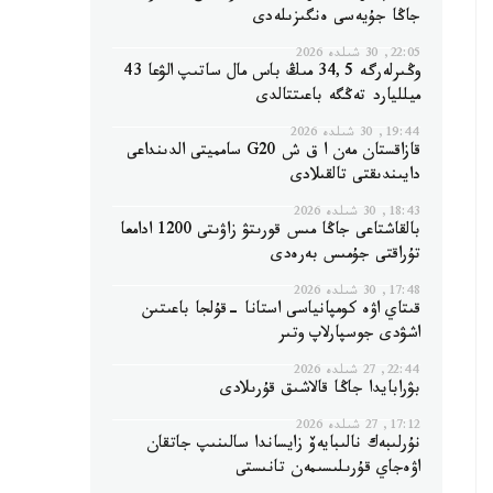
جاڭا جۇيەسى ەنگىزىلەدى
22:05, 30 شىلدە 2026
وڭىرلەرگە 34,5 مىڭ باس مال ساتىپ الۋعا 43
ميلليارد تەڭگە باعىتتالدى
19:44, 30 شىلدە 2026
قازاقستان مەن ا ق ش G20 سامميتى الدىنداعى
دايىندىقتى تالقىلادى
18:43, 30 شىلدە 2026
بالقاشتاعى جاڭا مىس قورىتۋ زاۋىتى 1200 ادامعا
تۇراقتى جۇمىس بەرەدى
17:48, 30 شىلدە 2026
قىتاي اۋە كومپانياسى استانا -قۇلجا باعىتىن
اشۋدى جوسپارلاپ وتىر
22:44, 27 شىلدە 2026
بۋرابايدا جاڭا قالاشىق قۇرىلادى
17:12, 27 شىلدە 2026
نۇرلىبەك نالىبايەۆ زايساندا سالىنىپ جاتقان
اۋەجاي قۇرىلىسىمەن تانىستى