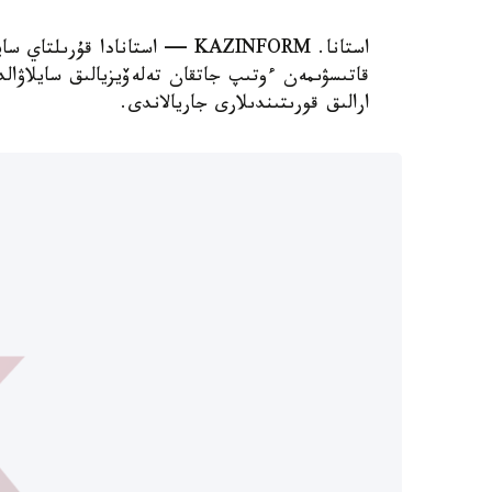
استانا. KAZINFORM — استانادا قۇ
قاتىسۋىمەن ءوتىپ جاتقان تەلەۆيزيالىق سايلاۋا
ارالىق قورىتىندىلارى جاريالاندى.