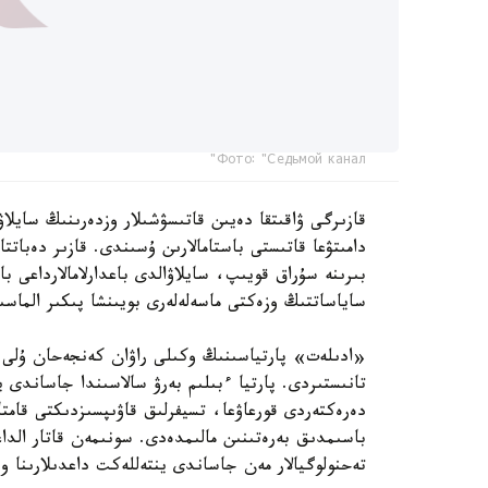
Фото: "Седьмой канал"
قازىرگى ۋاقىتقا دەيىن قاتىسۋشىلار وزدەرىنىڭ سايلاۋ
دامىتۋعا قاتىستى باستامالارىن ۇسىندى. قازىر دەبات
بىرىنە سۇراق قويىپ، سايلاۋالدى باعدارلامالارداعى ب
ساياساتتىڭ وزەكتى ماسەلەلەرى بويىنشا پىكىر الماسى
«ادىلەت» پارتياسىنىڭ وكىلى راۋان كەنجەحان ۇلى ءب
تانىستىردى. پارتيا ءبىلىم بەرۋ سالاسىندا جاساندى
دەرەكتەردى قورعاۋعا، تسيفرلىق قاۋىپسىزدىكتى قامتا
تەحنولوگيالار مەن جاساندى ينتەللەكت داعدىلارىنا 