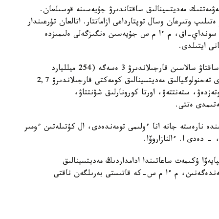
قستاندىقتاردىڭ %83 مىندەتتى الەۋمەتتىك مەديتسينالىق ساقتاندىرۋ جۇيەسىنە قوسىلعان.
 قامتاماسىز ەتىلىپ وتىرعان وسال توپتارداعى ازاماتتار. اتالعان تۇرعىندار
. سونداي-اق، م ءا م س جۇيەسىن ەنگىزگەلى ەلىمىزدە
نى ايتىلدى.
2019 -جىلدان بۇگىنگە دەيىن اۋىلدىق دەنساۋلىق ساقتاۋ سالاسىن قارجىلاندىرۋ 3 ەسەگە (254 ميلليارد
تەنگەدەن 776,6 ميلليارد تەڭگەگە دەيىن) ، جوعارى تەحنولوگيالىق مەديتسينالىق كومەكتى قارجىلاندىرۋ 2,7
تەزدەۋ، ستەنتتەۋ، اورتا كورونارلىق شۋنتتاۋ،
ەتىمدى ەتتى.
ى ءولىمنىڭ %8 عا، ونىڭ ىشىندە نارەستە جانە انا ءولىمى تومەندەدى، ال كۇتىلەتىن ءومىر
يەۆا ۇكىمەت ساعاتىندا ادامداردىڭ مەديتسينالىق
ومەندەگەنىن، م ءا م س-كە قاتىستى بەرىلگەن ناقتى