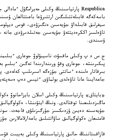
Respublica پارتياسىنىڭ وكىلى مەيرامگۇل ءما
باسەكەگە قابىلەتتىلىگىن ارتتىرۋعا باعىتتالعان ۇسىنى
سيفرلىق قابىلداۋ جۇيەسىن ەنگىزۋدى، قوس ديپلومدى
تاۋەلسىز اككرەديتتەۋ جۇيەسىن جەتىلدىرۋدى جانە ج
ۇسىندى.
ج س د پ وكىلى ماقسۋت ناسيبۋلوۆ جوعارى ءبىلىمنىڭ
پىكىرىنشە، جوعارى وقۋ ورىندارىندا تەگىن ءبىلىم ب
بىرقاتار ەلىندە ءساتتى جۇزەگە اسىرىلىپ كەلەدى. پا
جاعدايىنا عانا تاۋەلدى بولماۋى ءتيىس دەپ ەسەپتەي
«بايتاق» پارتياسىنىڭ وكىلى اسلان بايزاحانوۆ ەكولو
ماڭىزدىلىعىنا توقتالدى. ونىڭ ايتۋىنشا، ەكولوگيالىق
قامتىعان ەكولوگيالىق ساۋاتتىلىق باعدارلامالارىن جۇ
قازاقستاننىڭ حالىق پارتياسىنىڭ وكىلى بەيبىت قۇسا