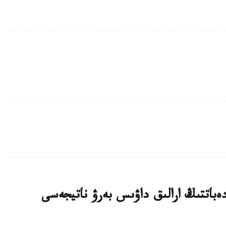
ەباتتىڭ ارالىق داۋىس بەرۋ ناتيجەسى