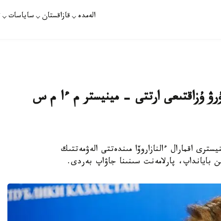
الەمدە
قازاقستان
ساياسات
ت
ۇرۋ ۇزاقتىعى ارتتى - مينيستر م ءا م س
اقتاۋ ءمينيسترى اقمارال ءالنازاروۆا مىندەتتى الەۋمەتتىك
ن بايانداپ، پارلامەنت سىنىنا جاۋاپ بەردى.