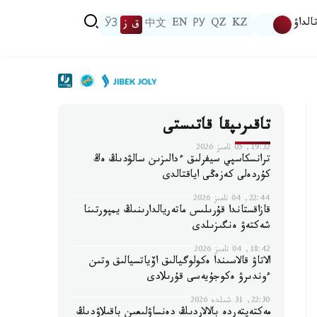
الداۋ
KZ
QZ
РУ
EN
中文
ق ز
ЎЗ
تاقىرىپقا قاتىستى
19:32, 05 تامىز 2026
ترانسكاسپي سيفرلىق ءدالىزىن سالۋدىڭ ەڭ
كۇردەلى كەزەڭى اياقتالدى
22:44, 04 تامىز 2026
قازاقستاندا قۇرىلىس ماتەريالدارىنىڭ يمپورتىنا
شەكتەۋ ەنگىزىلدى
18:42, 04 تامىز 2026
الاتاۋ قالاسىندا ەكولوگيالىق اۆياتسيالىق وتىن
ءوندىرۋ ەكوجۇيەسى قۇرىلادى
22:30, 31 شىلدە 2026
مەكتەپتەردە بالالاردىڭ دەنساۋلىعىن باقىلاۋدىڭ