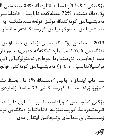
بۇگىنگى تاڭدا قازا
ولاردىڭ ىشىندە %72 مەملەكەت تاراپىنان
مەديتسينالىق كومەكتىڭ تولىق قولجەتىمدىلىگىنە يە
مەديتسينالىق-دەموگرافيالىق كورسەتكىشتەر جاقسارعا
ەسە ۇلعايىپ، تۇرعىندارعا جوعارى تەحنولوگيالى (پرو
ترانسپلانتاتسيا، ە ك ۇ) مەديتسينالىق كومەكتى قولج
− اتاپ ايتساق، جالپ
ءسۇرۋ ۇزاقتىعىنىڭ كورسەتكىشى 75 جاسقا ۇلعايدى، - دەدى ا. ءالنازاروۆا.
بۇگىن ءماجىلىس ءتوراعاسىنىڭ ورىنباسارى دانيا ەسپا
قىزمەتتەردىڭ كورسەتىلۋىنە قاناعاتتانۋ دەڭگەيى ت
ۇسىنىستار ورىندالماي وتىرعانىن ايتقان ەدى.
اۆتور