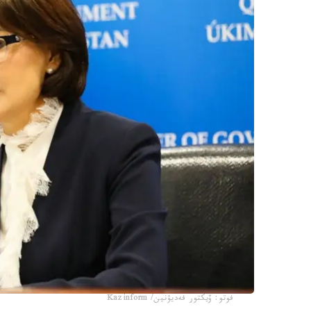
فوتو: ۆيكتور فەديۋنين/ Kazinform