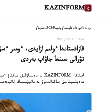
KAZINFORM
ترەند:
اقوردا
تاعايىنداۋ
وقيعا
2026-سايلاۋ
13:26, 27 قاڭتار 2025
قازاقستاندا ءولىم ازايدى، ءومىر ءس
تۋرالى سىنعا جاۋاپ بەردى
استانا. KAZINFORM - دەنساۋلىق س
مەديتسينالىق ساقتاندىرۋ مەحانيزمىنىڭ ناتيجەسى