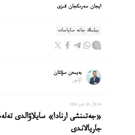
ايجان سەرىكجان قىزى
بيلىك جانە ساياسات
بەيسەن سۇلتان
اۆتور
23:34, 05 تامىز 2026
«جەتىنشى ارنادا» سايلاۋالدى تەلەد
جاريالاندى