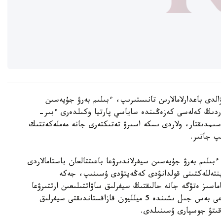
الدى باعدارلامالارىن تانىستىرىپ، ءبىلىم بەرۋ جۇيەسىن
تاردىڭ كەلەسى كەزەڭىندە ساياسي پارتيا وكىلدەرى ءبىر-
اسىمدىقتار، ولاردى ىسكە اسىرۋ تەتىكتەرى جانە مەملەكەتتىك
پ جاتىر.
ىلىم بەرۋ جۇيەسىن سيفرلاندىرۋعا باعىتتالعان باستامالاردى
 ينتەللەكتىنى قولدانۋدى كەڭەيتۋدى ۇسىنىپ، جەكە
ماسىز ەتۋگە جانە حالىقتىڭ سيفرلىق ساۋاتتىلىعىن ارتتىرۋعا
باسىمدىق بەرەتىنىن مالىمدەدى. سونىمەن قاتار الداعى بەس جىل ىشىندە 5 ميلليون قازاقستاندىقتى سيفرلىق
وقىتۋ جوسپارى ۇسىنىلدى.