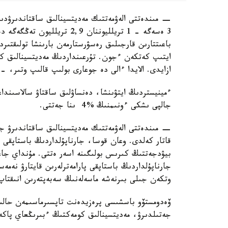
− مىندەتتى الەۋمەتتىك مەديتسينالىق ساقتاندىرۋدىڭ
3 ەسەگە - 1 تريلليوننان 2,9
ازايدى. الايدا ءالى دە جوعارى بولىپ قالىپ وتىر، - د
ءمينيستردىڭ ايتۋىنشا، دەنساۋلىق ساقتاۋ سالاسىندا
جالپى ىشكى ءونىمنىڭ %4 ىنا جەتتى.
بيۋدجەتتىڭ كىرىس بولىگىنە اسەر ەتتى. مۇنداي جا
جارناپۇلداردىڭ باستاپقى پارامەترلەرىن قايتارۋ نەمە
وتكەن جىلى بىرنەشە ماسەلەنىڭ سەبەپتەرىن انىقتا
ۆەدومستۆو باسشىسى پرەزيدەنت تاپسىرماسىمەن حالىقت
جەتىلدىرۋ، مەديتسينالىق كومەكتىڭ ءبىرىڭعاي پاكەت