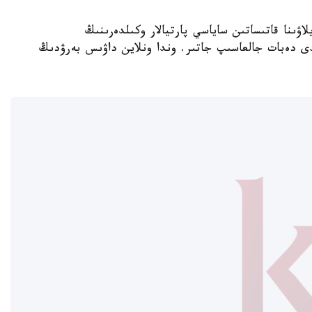
رىلتاي سايلاۋىنا قاتىساتىن ساياسي پارتيالار وكىلدەرىنىڭ
لدى دەبات جالعاسىپ جاتىر. وندا ونلاين داۋىس بەرۋدىڭ