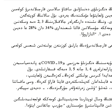
 ەنگىزىلۋى دەنساۋلىق ساقتاۋ سالاسىن قارجىلاندىرۋ كولەمىن
 تريلليون تەڭگەگە دەيىن ۇلعايتۋعا مۇمكىندىك بەردى. بۇل سالانىڭ كوپتەگەن
باعىتتارىن قارجىلىق رەسۋرستارمەن بارىنشا تولىقتىردى. ونىڭ ىشىندە دارىگەرلەر جالاقىلارىنىڭ 2,3 ەسە وسكەنىن
ايتىپ كەتكەن ءجون. تۇرعىنداردىڭ مەديتسينالىق كومەككە جۇمسالاتىن قالتا شىعىندارى %34 دان %28 عا دەيىن
ەدى ا. ءالنازاروۆا.
عى قارجىلاندىرۋدىڭ بارلىق كوزىنەن بولىنەتىن شىعىس كولەمى
− مىندەتتى الەۋمەتتىك مەديتسينالىق ساقتاندىرۋ جۇيەسىنىڭ ەنگىزىلۋ مەرزىمى «COVID-19» پاندەمياسىمەن
قاتار كەلدى. وعان قوسا، جارناپۇلداردىڭ باستاپقى پارامەترلەرى 1,4 جانە 3,5 ەسەگە قىسقارتىلدى. بۇل
عدايدا كىرىس بولىكتى كەزەڭ-كەزەڭىمەن ۇلعايتىپ،
سە قابىلداعان كەپىلدىكتەردى قايتا قاراۋ كەرەك. وسى ماقساتتا
پ، شەشۋ ءۇشىن زەرتتەۋلەر جۇرگىزدىك، - دەيدى سپيكەر.
ىڭ وسال توپتارىنا مەديتسينالىق كومەككە قولجەتىمدىلىگىن
ىن قالىپتاستىرۋ جۇمىستارى ءجۇرىپ جاتقانىن ايتۋدا.