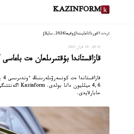
KAZINFORM
ترەند:
اقوردا
تاعايىنداۋ
وقيعا
2026-سايلاۋ
20:15, 19 قازان 2023
قازاقستاندا بۇقتىرىلعان ەت باعاسى 
حابارلايدى.