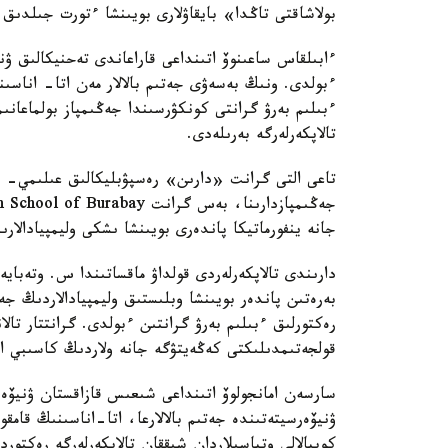
بولاشاقتى تاڭدا» بايقاۋلارى بويىنشا ءتورت جىلدىق
ءبولدى. ونىڭ بەسەۋى جەتىم بالالار مەن اتا- اناسى
تالاپكەرلەرگە بەرىلەدى.
تاعى التى گرانت «دارىن» رەسپۋبليكالىق عىلىمي- پر
جانە ينفورماتيكا پاندەرى بويىنشا ىشكى وليمپيادالارىن
دارىندى تالاپكەرلەردى قولداۋ ماقساتىندا س. وتەبايە
رەكتورلىق ءبىلىم بەرۋ گرانتىن ءبولدى. گرانتتار تال
قولجەتىمدىلىكتى كەڭەيتۋگە جانە ولاردىڭ كاسىبي الەۋ
ۋنيۆەرسيتەتىندە جەتىم بالالارعا، اتا-اناسىنىڭ قامقو
كوپبالالى وتباسىلاردان شىققان تالاپكەرلەرگە رەكتوردىڭ 10 گرانتى بەرى