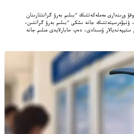
ىڭ جوعارى وقۋ ورىندارى مەملەكەتتىك ءبىلىم بەرۋ گرانتتارىنان
استام رەكتورلىق، ۋنيۆەرسيتەتتىك جانە ىشكى ءبىلىم بەرۋ گرانتىن،
ستيپەنديالار ۇسىنادى، دەپ حابارلايدى عىلىم جانە