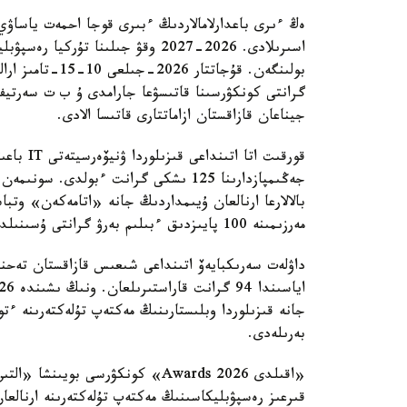
ەڭ ءىرى باعدارلامالاردىڭ ءبىرى قوجا احمەت ياساۋي
بولىنگەن. قۇجاتت
گرانتى كونكۋرسىنا قاتىسۋعا جارامدى ۇ ب ت سەرتيف
جيناعان قازاقستان ازاماتتارى قاتىسا الادى.
قورقىت ات
جەڭىمپازدارىنا 125 ىشكى گرانت ءبولدى. 
بالالارعا ارنالعان ۇيىمداردىڭ جانە «اتامەكەن» وتبا
مەرزىمىنە 100 پايىزدىق ءبىلىم بەرۋ گرانتى ۇسىنىلدى.
داۋلەت سەرىكبايەۆ اتىنداعى شىعىس قازاقستان تەحنيك
بەرىلەدى.