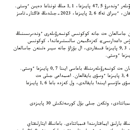
بۇل رەتتە بۇزاۋ جانە سيىر ەتىنەن جاسالعان كونسەرۆىلەر ءوندىرۋ 47,5 پايىزعا، 1,1 مىڭ تونناعا دەيىن ءوستى.
كوكونىس كونسەرۆىلەرىنىڭ ءوندىرىسى دە ازداپ ارتقان، ءبىراق تەك 2,6 پايىزعا، 2023-جىلدىڭ قاڭتار-تامىز
ن جاسالعان ەت جانە كوكونىس كونسەرۆىلەرى ءوندىرىسىنىڭ
يرۋس داعدارىسى» كەزەڭىمەن سالىستىرعاندا، كوكونىس
كونسەرۆىلەرىن ءوندىرۋ بىردەن 28,8 پايىزعا، ەت - 9,3 پايىزعا قىسقاردى، ال بۇزاۋ جانە سيىر ەتىنەن جاسالعان
2023-جىلدىڭ قىركۇيەك ايىنىڭ سوڭىندا بۇقتىرىلعان ەت كونسەرۆىلەرىنىڭ باعاسى ايىنا 0,7 پايىزعا ءوستى.
سالىستىرۋ ءۇشىن: ءبىر جىل بۇرىن باعانىڭ بىردەن 3,4 پايىزعا ءوسۋى بايقالعان. اعىمداعى جىلى ەت
كونسەرۆىلەرى باعاسىنىڭ اي سايىنعى ايتارلىقتاي ءوسۋى ماۋسىم ايىندا بايقالدى، ول كەزدە باعا 1,6 پايىزعا
ءبىر جىل ىشىندە ەت كونسەرۆىلەرى 15,9 پايىزعا قىمباتتادى، وتكەن جىلى بۇل كورسەتكىش 30 پايىزدى
 بارلىق ايماقتارىندا قىمباتتادى. باعانىڭ ايتارلىقتاي