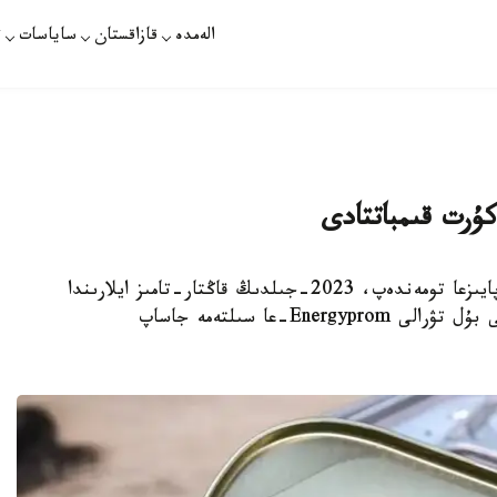
الەمدە
قازاقستان
ساياسات
ت
كۇرت قىمباتتادى
قازاقستاندا ەت كونسەرۆىلەرىنىڭ ءوندىرىسى 4 پايىزعا تومەندەپ، 2023-جىلدىڭ قاڭتار-تامىز ايلارىندا
4,6 ميلليون دانا بولدى. Kazinform اگەنتتىگى بۇل تۋرالى Energyprom-عا سىلتەمە جاساپ