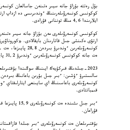
ايلارىندا 4,6 مىڭ توننانى قۇرادى.
كوكونىس كونسەرۆىلەرى مەن بۇزاۋ جانە سيىر ەتىنە
ارتۋى ەكىنشى جىل قاتارىنان بايقالادى. «كوروناۆ
ەت جانە كوكونىس كونسەرۆىلەرىن ءوندىرۋ 31,2 پايىزعا ءوستى.
قىمباتتادى.
قۇراعان.
بۇقتىرىلعان ەت كونسەرۆىلەرى ءبىر جىلدا قازاقستاننىڭ