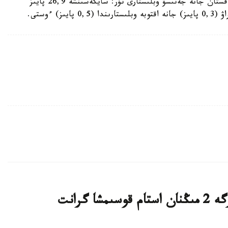
ءوسۋى شىمكەنتتە بايقالدى. ودان كەيىن باتىس قازاقستان جانە جەتىسۋ وبلىستارى تۇر: سايكەسىنشە 26,9 پايىز
قازاقستاندىق ج و و- لار تالاپكەرلەرگە 2 مىڭنان استام قوسىمشا گرانت