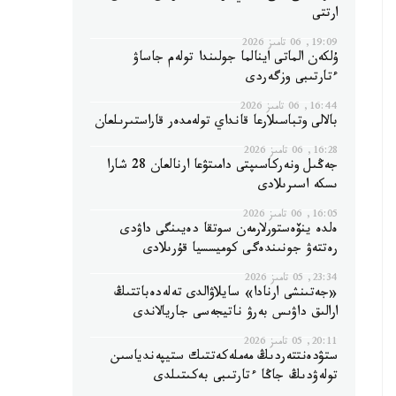
ارتتى
19:09, 06 تامىز 2026
ۇلكەن الماتى اينالما جولىندا تولەم جاساۋ
ءتارتىبى وزگەردى
16:44, 06 تامىز 2026
بالالى وتباسىلارعا قانداي تولەمدەر قاراستىرىلعان
16:28, 06 تامىز 2026
جەڭىل ونەركاسىپتى دامىتۋعا ارنالعان 28 شارا
ىسكە اسىرىلادى
16:05, 06 تامىز 2026
ەلدە ينۆەستورلارمەن سوتقا دەيىنگى داۋدى
رەتتەۋ جونىندەگى كوميسسيا قۇرىلادى
23:34, 05 تامىز 2026
«جەتىنشى ارنادا» سايلاۋالدى تەلەدەباتتىڭ
ارالىق داۋىس بەرۋ ناتيجەسى جاريالاندى
20:11, 05 تامىز 2026
ستۋدەنتتەردىڭ مەملەكەتتىك ستيپەندياسىن
تولەۋدىڭ جاڭا ءتارتىبى بەكىتىلدى