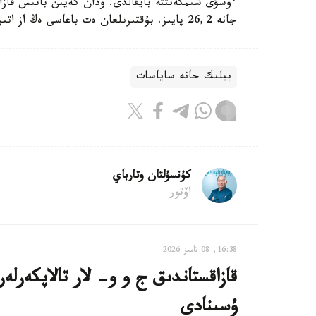
جانە 26,2 پايىز. بۇقتىرىلعان ەت باعاسى ەڭ از اتىراۋ (0,3 پايىز) جانە اقتوبە وبلىستارىندا (0,5 پايىز) ءوستى.
بيلىك جانە ساياسات
كۇنسۇلتان وتارباي
اۆتور
16:38, 08 تامىز 2026
ۇسىنادى