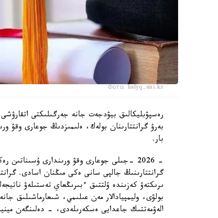
Фото: halyq-uni.kz
رەسپۋبليكالىق بيۋدجەت جانە جەرگىلىكتى اتقارۋشى و
بەرۋ گرانتتارىنان بولەك، ەلىمىزدىڭ جوعارى وقۋ ورىندا
بار.
- 2026 -جىلى جوعارى وقۋ ورىندارى ۇسىناتىن 
گرانتتارىنىڭ جالپى سانى ەكى مىڭنان اسادى. گرانتت
ىرىكتەۋ كەزىندە ۇلتتىق ءبىرىڭعاي تەستىلەۋ ناتيجە
بولۋى، وليمپيادالار مەن عىلىمي، شىعارماشىلىق جان
الەۋمەتتىك جاعدايى ەسكەرىلەدى، - دەلىنگەن مينيس