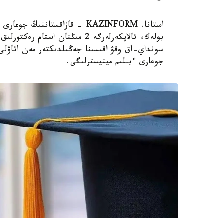
استانا. KAZINFORM - قازاقستانن
بولەك، تالاپكەرلەرگە 2 مىڭنان 
سونداي-اق وقۋ اقىسىنا جەڭىلدىكتەر مەن اتاۋلى 
جوعارى ءبىلىم مينيسترلىگى.