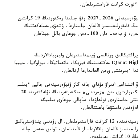
 ءتورت گرانت قاراستىرىلعان.
ءابىلقاس ساعىنوۆ اتىنداعى قاراعاندى تەحنيكالىق ۋنيۆەرسيتەتى 2026-2027 وقۋ جىلىنا رەكتوردىڭ 19 گرانتىن
نىڭ قامقورلىعىنسىز قالعان جاستارعا، ۇشەۋى مەملەكەتتىك
ءبىلىم بەرۋ گرانتى كونكۋرسىندا جەڭىمپاز بولماعانىمەن، ۇ ب ت- دان 100-دەن جوعارى بالل جيناعان
اكتيكالىق ورتالىعى ۇيىمداستىرعان وليمپيادالاردىڭ
جەڭىمپازدارىنا، بەس گرانت IQanat High School of Burabay مەكتەبىنىڭ فيزيكا، ماتەماتيكا، بيولوگيا، حيميا
دا ءبىرىنشى ورىن العاندارعا ارنالعان.
ۆ اتىنداعى اتىراۋ مۇناي جانە گاز ۋنيۆەرسيتەتى جالپى ءبىلىم
بەرەتىن پاندەر بويىنشا وبلىستىق وليمپيادالاردىڭ جەڭىمپازدارى مەن «زەردەلى» مەكتەپتەرىنىڭ تۇلەكتەرىنە 20
انتتى جاستاردى قولداۋعا، ساپالى جوعارى بىلىمگە
ەتىن دامىتۋعا باعىتتالعان.
سارسەن امانجولوۆ اتىنداعى شىعىس قازاقستان ۋنيۆەرسيتەتىندە 12 گرانت قاراستىرىلعان. ال رۋدنىي يندۋستريالىق
رلىعىنسىز قالعان بالالارعا، از قامتىلعان، تولىق ەمەس جانە
لەدى.