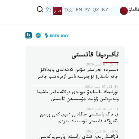
الداۋ
KZ
QZ
РУ
EN
中文
ق ز
ЎЗ
تاقىرىپقا قاتىستى
22:31, 07 تامىز 2026
ەلىمىزدە جەراستى سۋىن كەشەندى پايدالانۋ
جانە باسقارۋ تۇجىرىمداماسى ازىرلەنىپ جاتىر
21:44, 07 تامىز 2026
نۇرلىبەك نالىبايەۆ بروندى دوڭگەلەكتى ماشينا
وندىرەتىن زاۋىت جۇمىسىمەن تانىستى
20:31, 07 تامىز 2026
ق م گ باسشىسى جاڭادان ءىرى كەن ورنىن
يگەرۋگە قاتىستى تۇسىنىك بەردى
19:55, 07 تامىز 2026
قازاقستان مەن قىتاي اراسىندا بارىس-كەلىس