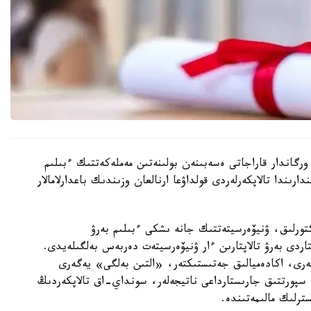
رگاندار قاراجاتى ەسەبىنەن بولىنەتىن مەملەكەتتىك ءبىلىم
رىندا تالاپكەرلەردى قولداۋعا ارنالعان وزىندىك باعدارلامالار
رەكتورلىق، ۋنيۆەرسيتەتتىك جانە ىشكى ءبىلىم بەرۋ
اردى بەرۋ تالاپتارىن ءار ۋنيۆەرسيتەت دەربەس بەلگىلەيدى.
لەرى، اكادەميالىق جەتىستىكتەر، «التىن بەلگى» يەگەرى
ە سپورتتىق جارىستارداعى ناتيجەلەر، سونداي-اق تالاپكەردىڭ
ترلىك مالىمەتىندە.