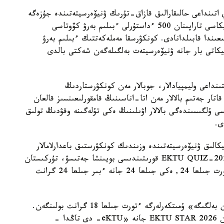
 اتىنداعى حالىقارالىق قازاق-تۇرىك ۋنيۆەرسيتەتىندە جۇزەگە
اسىرىلادى. 2026-2027 وقۋ جىلىنا تۇركيا رەسپۋبليكاسى تاراپىنان 500 ءداستۇرلى ءبىلىم بەرۋ كۆوتاسى
ار 2026-جىلعى 10-15-تامىز ارالىعىندا قابىلدانادى. كونكۋرسقا مەملەكەتتىك ءبىلىم بەرۋ
يكاتى بار جانە ۋنيۆەرسيتەت بەلگىلەگەن شەكتى بالدى
ا اتىنداعى قىزىلوردا ۋنيۆەرسيتەتى IT باعىتىنداعى وليمپيادالار، جوبالار مەن كونكۋرستاردىڭ
سونىمەن قاتار جەتىم بالالار مەن اتا-اناسىنىڭ قامقورلىعىنسىز قالعان
سى ۇلگىسىندەگى بالالار اۋىلىنىڭ ەكى تۇلەگىنە وقۋدىڭ تولىق
الىق ۋنيۆەرسيتەتىندە وزىندىك كونكۋرستىق باعدارلامالار
اياسىندا 94 گرانت قاراستىرىلعان. ونىڭ ىشىندە EKTU QUIZ-2026 قورىتىندىسى بويىنشا جەتىسۋ، تۇركىستان
جانە قىزىلوردا وبلىستارىنىڭ مەكتەپ تۇلەكتەرىنە ءتورت جىلعا 24, ەكى جىلعا 24 جانە ءبىر جىلعا 24 گرانت
«اقىلدى Awards 2026» كونكۋرسى بويىنشا «التىن بەلگىگە» ۇمىتكەرلەرگە ءتورت جىلعا 18 گرانت بولىنگەن.
قىرعىز رەسپۋبليكاسىنىڭ مەكتەپ تۇلەكتەرىنە ارنالعان EKTU STAR 2026 جانە «eKTU- دى تاڭدا -