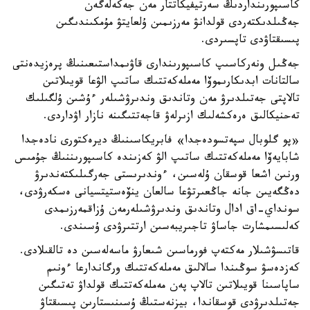
كاسىپورىنداردىڭ سەرتيفيكاتتار مەن جەكەلەگەن
جەڭىلدىكتەردى قولدانۋ مەرزىمىن ۇلعايتۋ مۇمكىندىگىن
پىسىقتاۋدى تاپسىردى.
جەڭىل ونەركاسىپ كاسىپورىندارى قاۋىمداستىعىنىڭ پرەزيدەنتى
سالتانات ابدىكارىموۆا مەملەكەتتىك ساتىپ الۋعا قويىلاتىن
تالاپتى جەتىلدىرۋ مەن وتاندىق وندىرۋشىلەر ءۇشىن ۇلگىلىك
تەحنيكالىق ەرەكشەلىك ازىرلەۋ قاجەتتىگىنە نازار اۋداردى.
«پو گلوبال سپەتسودەجدا» فابريكاسىنىڭ ديرەكتورى نادەجدا
شابايەۆا مەملەكەتتىك ساتىپ الۋ كەزىندە كاسىپورىننىڭ جۇمىس
ورنىن اشعا قوسقان ۇلەسىن، ءوندىرىستى جەرگىلىكتەندىرۋ
دەڭگەيىن جانە جاڭعىرتۋعا سالعان ينۆەستيتسيانى ەسكەرۋدى،
سونداي-اق ادال وتاندىق وندىرۋشىلەرمەن ۇزاقمەرزىمدى
كەلىسىمشارت جاساۋ تاجىريبەسىن ارتتىرۋدى ۇسىندى.
قاتىسۋشىلار مەكتەپ فورماسىن شىعارۋ ماسەلەسىن دە تالقىلادى.
كەزدەسۋ سوڭىندا سالالىق مەملەكەتتىك ورگاندارعا ءونىم
ساپاسىنا قويىلاتىن تالاپ پەن مەملەكەتتىك قولداۋ تەتىگىن
جەتىلدىرۋدى قوسقاندا، بيزنەستىڭ ۇسىنىستارىن پىسىقتاۋ