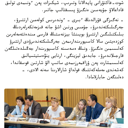
شوت-فاكتۋرانى پايدالانا وتىرىپ، شيكىزات پەن ءونىمدى تولىق
قاداعالاۋ جۇيەسىن ەنگىزۋ پىسىقتالىپ جاتىر.
- نەگىزگى قۇرالدىڭ ءبىرى - ءوندىرىس كولەمىن ارتتىرۋ،
جەرگىلىكتەندىرۋ، جۇمىس ورنىن اشۋ جانە قىزمەتكەرلەردىڭ
بىلىكتىلىگىن ارتتىرۋ بويىنشا بيزنەستىڭ قارسى مىندەتتەمەلەرىن
كوزدەيتىن سالا كاسىپورىندارىمەن جەرگىلىكتەندىرۋدى ارتتىرۋ
كەلىسىمىن ەنگىزۋ. ونىڭ ەسەسىنە كاسىپورىندار جەڭىلدەتىلگەن
قارجىلاندىرۋ، جابدىق ليزينگى، ارنايى ينۆەستيتسيالىق
كەلىسىمشارت پەن ۇزاقمەرزىمدى ساتىپ الۋ شارتىن قوسقاندا،
كەشەندى مەملەكەتتىك قولداۋ شارالارىنا سەنە الادى، -
دەلىنگەن حابارلامادا.