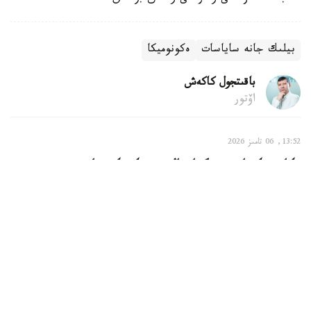
بيلىك جانە ساياسات
ەكونوميكا
باقىتجول كاكەش
اۆتور
13:52, 06 تامىز 2026
قازاقستاندا ءبىر گرام التىن قانشا تۇرادى
استانا. KAZINFORM - قازاقستاندا سوڭعى ءبىر اپتادا التىن
ارزاندادى. ۇلتتىق بانكتىڭ 6-تامىزداعى دەرەگىنە سايكەس،
ءبىر گرام التىننىڭ باعاسى 61444,62 تەڭگە بولدى.