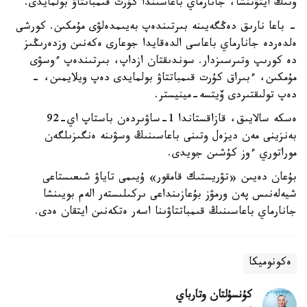
ونىڭ ايتۋىنشا، جانارماي باعاسىندا كۇرت قىمباتتاۋ بولمايدى.
- باعا نارىق دەڭگەيىنە بىرتىندەپ بەيىمدەلۋى مۇمكىن. كورشى
ەلدەردە جانارماي باعاسى الدەقايدا جوعارى ەكەنىن وزدەرىڭىز
دە كورىپ وتىرسىزدار. سوندىقتان ازداپ، بىرتىندەپ ءوسۋى
مۇمكىن، ءبىراق كۇرت قىمباتتاۋ بولمايدى دەپ ويلايمىن، -
دەپ تولىقتىردى ۆيتسە-مينيستر.
ەسكە سالايىق، قازاقستاندا 1-ساۋىردەن باستاپ اي-92
بەنزينى مەن ديزەل وتىنى باعاسىنىڭ وسۋىنە ەنگىزىلگەن
موراتوري ءوز كۇشىن جويدى.
بۇعان دەيىن «تۋريستىك قامقور» ۇيىمى تاياۋ شىعىستاعى
شيەلەنىس پەن ورمۋز بۇعازىنداعى ىركىلىستەر الەم بويىنشا
جانارماي باعاسىنىڭ قىمباتتاۋىنا اسەر ەتكەنىن ايتقان ەدى.
ەكونوميكا
كۇنسۇلتان وتارباي