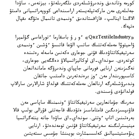
كورمە وتاندىق وندىرۋشىلەردى ىلگەرىلەتۋ، بيزنەس، ساۋدا
جەلىلەرى مەن ماركەتپلەيستەر اراسىنداعى كووپەراتسيانى دامىتۋ
الاڭىنا اينالىپ، قازاقستاندىق ءونىمدى تانىمال ەتۋگە ىقپال
ەتپەك.
«QazTextileIndustry» ءو ر ۇ باسقارما ءتوراعاسى گۇلميرا
ۋاحيتوۆا مەملەكەتتىك ساتىپ الۋعا قاتىسۋ ءۇشىن ءونىمدى
سەرتيفيكاتتاۋدىڭ قۇنى جوعارى ەكەنىن ماسەلە رەتىندە
كوتەردى. سونداي-اق لوكاليزاتسيالاۋ دەڭگەيى جوعارى،
نەگىزىنەن ارنايى فورمانى جاپپاي وندىرۋگە ماماندانعان
كاسىپورىندار مەن ءوز برەندتەرىن دامىتىپ جاتقان
وندىرۋشىلەرگە ارنالعان مەملەكەتتىك قولداۋ شارالارىن سارالاپ
قولدانۋدى ۇسىندى.
سەرىك جۇمانعارين سەرتيفيكاتتاۋ ءونىمنىڭ ساپاسى مەن
قاۋىپسىزدىگىن قامتاماسىز ەتۋدىڭ قاجەتتى قۇرالى بولىپ قالا
بەرەتىنىن اتاپ ءوتتى. سونداي-اق ساۋدا جانە ينتەگراتسيا
مينيسترلىگىنە سەرتيفيكاتتاۋ قۇنىن تومەندەتۋ، ارنايى
ينۆەستيتسيالىق كەلىسىمشارت بويىنشا جۇمىس ىستەيتىن