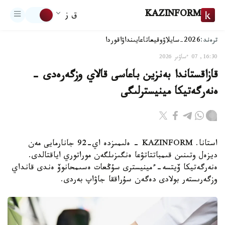
KAZINFORM
ق ز
ترەند:
2026-سايلاۋ
وقيعا
تاعايىنداۋ
اقوردا
16:30, 07 ءساۋىر 2026
قازاقستاندا بەنزين باعاسى قالاي وزگەرەدى -
ەنەرگەتيكا مينيسترلىگى
استانا. KAZINFORM - ەلىمىزدە اي-92 جانارمايى مەن
ديزەل وتىنىن قىمباتتاتۋعا ەنگىزىلگەن موراتوري اياقتالدى.
ەنەرگەتيكا ۆيتسە-ءمينيسترى سۇڭعات ەسىمحانوۆ ەندى قانداي
وزگەرىستەر بولادى دەگەن سۇراققا جاۋاپ بەردى.