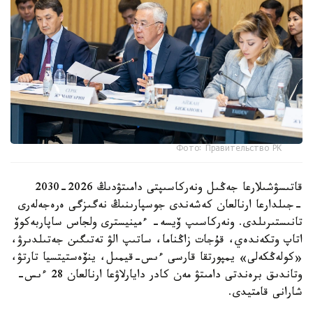
Фото: Правительство РК
قاتىسۋشىلارعا جەڭىل ونەركاسىپتى دامىتۋدىڭ 2026-2030
-جىلدارعا ارنالعان كەشەندى جوسپارىنىڭ نەگىزگى ەرەجەلەرى
تانىستىرىلدى. ونەركاسىپ ۆيسە- ءمينيسترى ولجاس ساپاربەكوۆ
اتاپ وتكەندەي، قۇجات زاڭناما، ساتىپ الۋ تەتىگىن جەتىلدىرۋ،
«كولەڭكەلى» يمپورتقا قارسى ءىس-قيمىل، ينۆەستيتسيا تارتۋ،
وتاندىق برەندتى دامىتۋ مەن كادر دايارلاۋعا ارنالعان 28 ءىس-
شارانى قامتيدى.