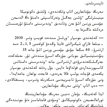
تاپسىرىلدى.
سەرىك جۇمانعارين اتاپ وتكەندەي، ۇلتتىق ەكونوميكا
مينيسترلىگى ءۇشىن جەڭىل ونەركاسىپتى دامىتۋ ەڭ الدىمەن
جۇمىس ورنىن اشۋ مەن وتاندىق ءوندىرىستى دامىتۋ تۇرعىسىنان
ەرەكشە ماڭىزعا يە.
— كەشەندى جوسپار ءورشىل مىندەت قويىپ وتىر. 2030
-جىلعا قاراي شيكىزاتتى قايتا وڭدەۋ كولەمىن 1,5-2 ەسە
ارتتىرۋ، 40 مىڭعا جۋىق جۇمىس ورنىن اشۋ جانە 35
ينۆەستيتسيالىق جوبانى جۇزەگە اسىرۋ مىندەتى تۇر. مەملەكەت
جەرگىلىكتەندىرۋدى ارتتىراتىن جانە ءوندىرىستى دامىتاتىن
كاسىپورىنداردى قولداۋعا دايىن. بۇل رەتتە كەشەندى جوسپار
يكەمدى قۇجات بولىپ قالا بەرەدى، قاجەت بولعان جاعدايدا،
ونى جۇزەگە اسىرۋ تاجىريبەسى ەسكەرىلە وتىرىپ، پىسىقتالادى،
— دەپ اتاپ ءوتتى سەرىك جۇمانعارين.
ايتا كەتەيىك، بۇعان دەيىن سەرىك جۇمانعاريننىڭ
توراعالىعىمەن ەكونوميكالىق ءوسۋدى قامتاماسىز ەتۋ جونىندەگى
شتابتىڭ كەزەكتى وتىرىسى وتكەن بولاتىن.