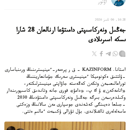
اۆتور
16:28, 06 تامىز 2026
جەڭىل ونەركاسىپتى دامىتۋعا ارنالعان 28 شارا
ىسكە اسىرىلادى
استانا. KAZINFORM - ق ر پرەمەر-ءمينيسترىنىڭ ورىنباسارى
-ۇلتتىق ەكونوميكا ءمينيسترى سەرىك جۇمانعاريننىڭ
توراعالىعىمەن وتكەن كەڭەستە جاۋاپتى مينيسترلىكتەر،
«اتامەكەن» ۇ ك پ، «دامۋ» قورى جانە وتاندىق كاسىپورىندار
وكىلدەرىمەن بىرگە جەڭىل ونەركاسىپتى دامىتۋدىڭ 2030
-جىلعا دەيىنگى كەشەندى جوسپارى مەن سالانىڭ وزەكتى
ماسەلەلەرى تالقىلاندى. بۇل تۋرالى ۇكىمەت ءمالىم ەتتى.