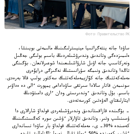
Фото: Правительство РК
ساۋدا جانە ينتەگراتسيا مينيسترلىگىنىڭ مالىمەتى بويىنشا،
ەلىمىزدەگى وتاندىق وندىرۋشىلەردىڭ باسىم بولىگى جەڭىل
ونەركاسىپ جانە اۋىل شارۋاشىلىعىندا شوعىرلانعان. بۇگىنگى
تاڭدا وتاندىق ونىمگە سۇرانىستىڭ نەگىزگى درايۆەرى
مەملەكەتتىك جانە كۆازيمەملەكەتتىك سەكتور بولىپ قالا بەرەدى.
سونىمەن قاتار سالادا سىرتقى ساۋداداعى يمپورت ءالى دە ەداۋىر
باسىم. بۇل وتاندىق ءوندىرىستى ودان ءارى دامىتۋدىڭ
ايتارلىقتاي الەۋەتىن كورسەتەدى.
- بۇگىندە قازاقستاندىق وندىرۋشىلەردى قولداۋ شارالارى دا
ۇسىنىلىپ وتىر. وتاندىق تاۋارلار ءۇشىن سورە كەڭىستىگىنىڭ
كەمىندە %30- ى، مەملەكەتتىك قولداۋ بار ساۋدا نىساندارى