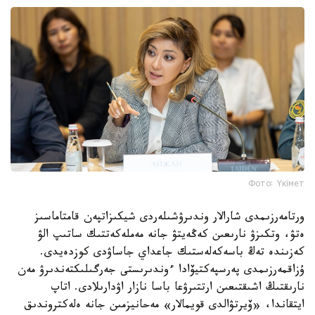
Фото: Үкімет
ورتامەرزىمدى شارالار وندىرۋشىلەردى شيكىزاتپەن قامتاماسىز
ەتۋ، وتكىزۋ نارىعىن كەڭەيتۋ جانە مەملەكەتتىك ساتىپ الۋ
كەزىندە تەڭ باسەكەلەستىك جاعداي جاساۋدى كوزدەيدى.
ۇزاقمەرزىمدى پەرسپەكتيۆادا ءوندىرىستى جەرگىلىكتەندىرۋ مەن
نارىقتىڭ اشىقتىعىن ارتتىرۋعا باسا نازار اۋدارىلادى. اتاپ
ايتقاندا، «ۆيرتۋالدى قويمالار» مەحانيزمىن جانە ەلەكتروندىق