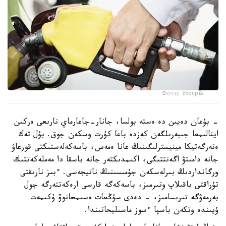
Фото: Freepik
- بۇعان دەيىن دە ەستە بولسا، جانار-جاعارماي نارىعى ەركىن
اينالىمعا جىبەرىلگەن كەزدە باعا كۇرت وسكەن جوق. بۇل تەك
ەنەرگەتيكا مينيسترلىگىنىڭ عانا ەمەس، باسەكەلەستىكتى قورعاۋ
جانە دامىتۋ اگەنتتىگى، اكىمدىكتەر جانە باسقا دا مەملەكەتتىك
ورگانداردىڭ بىرلەسكەن جۇمىسىنىڭ ناتيجەسى. ءبىز نارىقتى
تۇراقتى باقىلاپ وتىرمىز، باسەكەگە قارسى ارەكەتتەرگە جول
بەرمەۋگە تىرىسامىز، - دەدى سۇڭعات ەسىمحانوۆ ۇكىمەت
ۇيىندە وتكەن باسپا ءسوز ماسىليحاتىندا.