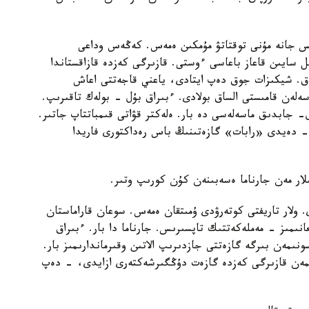
ىس جانە مۇنى توقتاتۋ مۇمكىن ەمەس. كەڭەس وداعى
ل سايىن قاعاز باعاسى ءوستى. قازىرگى كەزدە قازاقستاندا
ق. شيكىزات جوق دەپ ايتادى، ياعني قاجەتتى اعاش
ماسەلەن قامىستى الساق بولادى. ءبىراق بۇل - بولەك تاقىرىپ.
ل- جابدىق ماسەلەسى دە بار. ەلەكتر قۋاتى قىمباتتاپ جاتىر.
- دەيدى «رابات» گازەتىنىڭ باس رەداكتورى فاريدا
لار مەن جارناما ەسەبىنەن كۇن كورىپ وتىر.
 ولار تاريفتى كوتەرۋدى ۇمىتقان ەمەس. سوعان قاراماستان
انىمىز - مەملەكەتتىك تاپسىرىس. جارناما دا بار. ءبىراق
نىمەن بىرگە گازەتتى جازدىرىپ الاتىن وقىرماندارىمىز بار.
گەنمەن قازىرگى كەزدە گازەت دۇڭگىرشەكتەرى ازايدى، - دەپ