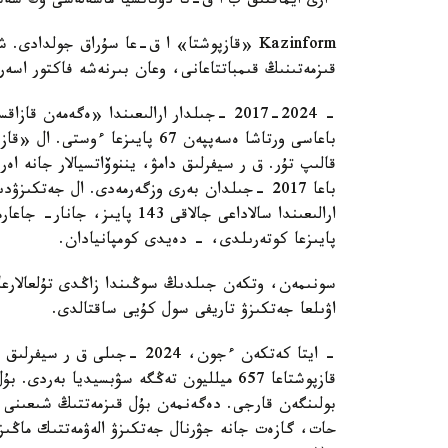
ءارى ايماقتىق ب ا ق-تا دوتاتسيا ماسەلەسى وڭ شە
Kazinform «قازپوشتا» ا ق-عا سۇراق جولدادى
قىزمەتىنىڭ قىمباتتاعانى، وعان بىرنەشە فاكتور اسەر
- 2017-2024 -جىلدار ارالىعىندا «ەگەمەن
پايىزعا كوتەرىلدى، - دەيدى كومپانيادان.
سونىمەن، وتكەن جىلدىڭ سوڭىندا زاڭدى تۇلعالارعا ج
اۋىلعا جەتكىزۋ تاريفى سول كۇيى ساقتالدى.
- ايتا كەتكەن ءجون، 2024 -جى
قازپوشتاعا 657 ميلليون تەڭگە سۋبسيديا بە
حات، گازەت جانە جۋرنال جەتكىزۋ الەۋمەتتىك ماڭىز