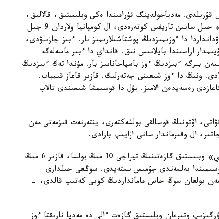
» ج ش س قۇرىلدى. مەدياحولدينگ قۇرامىندا ەكى وبلىستىق، قالالىق،
جاستار جانە بارلىق اۋداندىق گازەت بار. «قازپوشتا» جىل سايىن تاريفىن كوتەرەدى، ال كومپانيا ولاردان 9 جىل
دانداردا دا ءوزىمىزدىڭ پوشتاشىلارىمىز بار. ءبىز جازىلۋدى،
ىمدار اراسىندا بايلانىس نىق. قانداي دا ءبىر ماسەلەگە
ەن بىرگە ءبىزدىڭ ءوز باسپاحانامىز بار. مۇندا تەك ءبىزدىڭ
دى. ونىڭ دا ءوز شىعىنى جەتەرلىك. قازىر قاعاز قىمبات.
اعازدى رەسەيدەن الامىز. بۇل دا قوسىمشا شىعىندى تالاپ
قۋاتى، اۆتونىڭ قوسالقى بولشەكتەرى، ينتەرنەت قىزمەتى مەن
ىر، ال وقىرماندار سانى ازايىپ بارادى.
- وسىدان 4-5 جىل بۇرىن «كىزىلوردينسكيە ۆەستي» وبلىستىق گازەتىنىڭ تيراجى 10 مىڭ بولسا، قازىر 6 مىڭ
ماۋسىمىندا بەلسەندى جۇمىس ىستەيدى. سوڭعى جىلدارى
 تومەن بولعان سوڭ جاس مامانداردىڭ كوبى كەتىپ قالدى، -
گىزىپ وتىرعان وبلىستىق گازەت ءالى دە مەديا نارىقتا ءوز