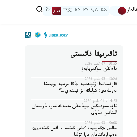
الداۋ
KZ
QZ
РУ
EN
中文
ق ز
ЎЗ
تاقىرىپقا قاتىستى
10:55, 07 تامىز 2026
دالەلقان سۇگىربايەۆ
13:26, 05 تامىز 2026
قازاقستاندا اۆتونەسيە جاڭا ەرەجە بويىنشا
بەرىلەدى: كولىك الۋ قيىنداي ما؟
14:25, 04 تامىز 2026
تاۋەلسىزدىگىن جوعالتقان مەملەكەتتەر: تاريحتان
الىناتىن ساباق
20:08, 03 تامىز 2026
حالىق «كەرەيدە ءمامي كەتسە - اقىل كەتەدى»
دەپ ارداقتاعان دارا تۇلعا