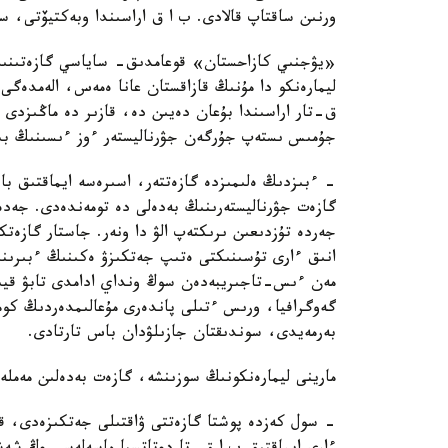
ورنىن ساقتاپ قالادى. ب ا ق اراسىندا وبەكتيۆتى، سە
«يۋجنىي كازاحستان» قوعامدىق- ساياسي گازەتىنىڭ 
ليمارەنكو دا مۇنىڭ قازاقستان عانا ەمەس، الەمدەگى
ق-تار اراسىندا بۇعان دەيىن دە، قازىر دە ماڭىزدى ء
جۇمىس ىستەپ جۇرگەن جۋرناليستەر ءوز ءىسىنىڭ بىلگى
- ءبىزدىڭ ەلىمىزدە گازەتتەر، اسىرەسە ايماقتىق با
گازەت جۋرناليستەرىنىڭ بەدەلى دە تومەندەدى. جەدەل
جەردە تۇزدىعىن ىرىكتەپ الۋ دا ونەر. جاستار گازەتك
انىق ءارى تۇسىنىكتى ەتىپ جەتكىزۋ ەكىنىڭ ءبىرىنى
مەن ءىس-تاجىريبەدەن سوڭ ونداي ادامدى تابۋ قيى
گەوگرافيا، ورىس ءتىلى پاندەرى مۇعالىمدەردىڭ كومە
بەرمەيدى، سوندىقتان جازىلۋدان باس تارتادى.
مارينى ليمارەنكونىڭ سوزىنشە، گازەت بەدەلىن مەمل
- سول كەزدە پوشتا گازەتتى ۋاقتىلى جەتكىزەدى، ق