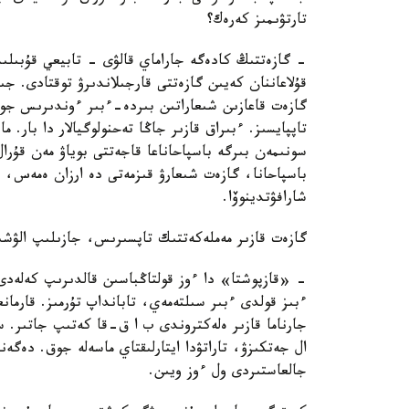
تارتۋىمىز كەرەك؟
- گازەتتىڭ كادەگە جاراماي قالۋى - تابيعي قۇبىل
قۇلاعاننان كەيىن گازەتتى قارجىلاندىرۋ توقتادى. جى
گازەت قاعازىن شىعاراتىن بىردە-ءبىر ءوندىرىس جو
تاپپايسىز. ءبىراق قازىر جاڭا تەحنولوگيالار دا بار. 
سونىمەن بىرگە باسپاحاناعا قاجەتتى بوياۋ مەن قۇرا
باسپاحانا، گازەت شىعارۋ قىزمەتى دە ارزان ەمەس، 
شارافۋتدينوۆا.
گازەت قازىر مەملەكەتتىك تاپسىرىس، جازىلىپ الۋشى
- «قازپوشتا» دا ءوز قولتاڭباسىن قالدىرىپ كەلەدى.
ءبىز قولدى ءبىر سىلتەمەي، تابانداپ تۇرمىز. قارمانع
جارناما قازىر ەلەكتروندى ب ا ق-قا كەتىپ جاتىر. سو
ال جەتكىزۋ، تاراتۋدا ايتارلىقتاي ماسەلە جوق. دە
جالعاستىردى ول ءوز ويىن.