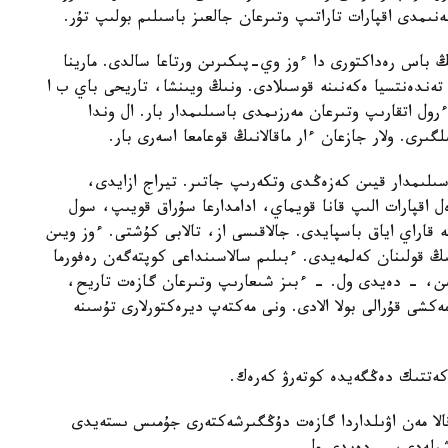
نىمدى اقپارات تاراتىپ وتىرعان جالعىز باسىلىم بولىپ تۇر.
باس رەداكتورى دا ءوز وي-پىكىرىن ورتاعا سالدى. مارينا
 تەندەنتسيا ەكەنىنە قوسىلادى. ونىڭ ويىنشا، تاريحى باي ب ا
رول اتقارىپ وتىرعان مەرزىمدى باسىلىمدار بار. ال وندا
رى. ولار جازعان ءار ماقالانىڭ قوعامعا اسەرى بار.
سىلىمدار قيىن كەزەڭدى وتكەرىپ جاتىر. تيراج ازايدى،
 اقپارات الىپ قانا قويماي، ادامدارعا سۇراق قويىپ، سول
ە قاراي اياق باسپايدى. جالاقىسى از، تالابى كۇشتى. ءوز ويىن
ڭ قولىنان كەلمەيدى. ءبىلىم سالاسىنداعى كوپتەگەن رەفورما
ن، - دەيدى ول. - ءبىز شىعارىپ وتىرعان گازەت تاريح،
كشى قۇرالى بولا الادى. ونى مەكتەپ ديرەكتورلارى تۇسىنە
ەكەتتىك دەڭگەيدە كوتەرۋ كەرەك.
الا مەن اۋىلداردا گازەت دۇڭگىرشەكتەرى جۇمىس ىستەيدى