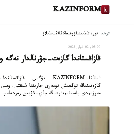
KAZINFORM
ترەند:
اقوردا
تاعايىنداۋ
وقيعا
2026-سايلاۋ
08:00, 02 اقپان 2025
قازاقستاندا گازەت-جۋرنالدار نەگە
مەرزىمدى باسىلىمداردىڭ جاي-كۇيىن زەردەلەپ 