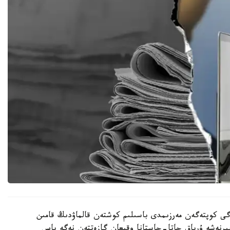
ەگى كوپتەگەن مەرزىمدى باسىلىم كوشتەن قالماۋدىڭ قامىن
ىرنەشە ۇرپاق جاتا-جاستانا وقىعان گازەتتەن نەگە باس