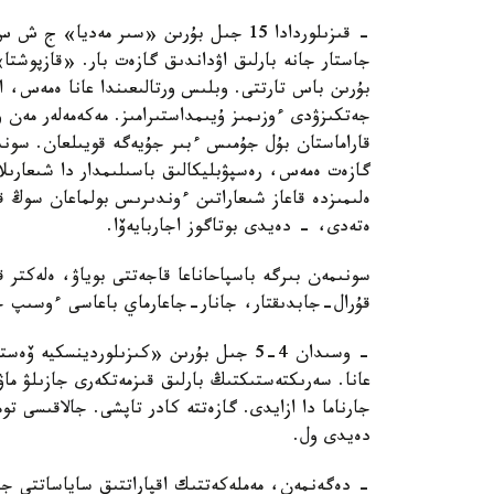
- قىزىلوردادا 15 جىل بۇرىن «سىر مەديا
بۇرىن باس تارتتى. وبلىس ورتالىعىندا عانا ەمەس، اۋ
جەتكىزۋدى ءوزىمىز ۇيىمداستىرامىز. مەكەمەلەر مەن ۇي
قاراماستان بۇل جۇمىس ءبىر جۇيەگە قويىلعان. سونىم
گازەت ەمەس، رەسپۋبليكالىق باسىلىمدار دا شىعارىلا
ەلىمىزدە قاعاز شىعاراتىن ءوندىرىس بولماعان سوڭ ق
ەتەدى، - دەيدى بوتاگوز اجاربايەۆا.
سونىمەن بىرگە باسپاحاناعا قاجەتتى بوياۋ، ەلەكتر 
قۇرال-جابدىقتار، جانار-جاعارماي باعاسى ءوسىپ جات
عانا. سەرىكتەستىكتىڭ بارلىق قىزمەتكەرى جازىلۋ 
جارناما دا ازايدى. گازەتتە كادر تاپشى. جالاقىسى
دەيدى ول.
- دەگەنمەن، مەملەكەتتىك اقپاراتتىق ساياساتتى جۇر