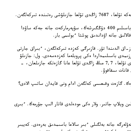
ەلىمىز بويىنشا ايماقتار مەن ءىرى قالالاردا مەرزىمدى باسىلىم 400 دۇڭگىرشەك، سۋپەرماركەت جانە جەكە ساۋدا
-اق الدىندا تۇر. قازىرگى كەزدە تىركەلگەن، ءبىراق جارتى
رزىمدى باسىلىمداردا ەكى پروبلەما كەزدەسەدى. ول: جازىلۋ
جانە تاراتۋ. ماسەلەن، 2024 -جىلى 360 مىڭ زاڭدى تۇلعا، 7,7 مىڭ زاڭدى تۇلعا عانا گازەتكە جازىلعان، -
قانات ىسقاقوۆ.
ك. گازەت وقىعىسى كەلگەن ادام ونى قايدان ساتىپ الادى؟
لىن ويلاپ جاتىر. ولار ەكى مودەلدى قاتار الىپ جۇرمەك. ءبىرى
تتەۋلەرگە جانە بەلگىلى ءبىر سالاعا باسىمدىق بەرەدى. كەيبىر