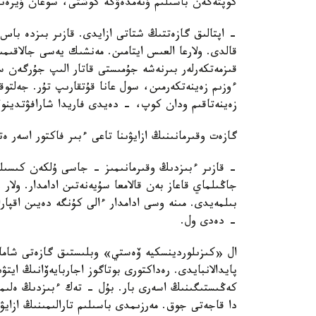
كوپتەگەن باسىلىم ۇنەمدەۋگە كوشتى، سوعان ۇيرەنى
- اپتالىق گازەتتىڭ شتاتى ازايدى. قازىر بىزدە باس
قىزمەتكەرلەر بىرنەشە جۇمىستى قاتار الىپ جۇرگەن 
زەينەتاقىم ودان كوپ، - دەيدى فاريدا شارافۋتدينوۆ
گازەت وقىرمانىنىڭ ازايۋىنا تاعى ءبىر فاكتور اسەر ە
- قازىر ءبىزدىڭ وقىرمانىمىز - جاسى ۇلكەن كىسىل
جاڭىلماي قاعاز بەن قالامعا سۇيەنەتىن ادامدار. ول
بىلمەيدى. مىنە وسى ادامدار ءالى كۇنگە دەيىن اقپار
- دەدى ول.
پايدالانبايدى. رەداكتورى بوتاگوز اجاربايەۆانىڭ اي
كەڭىستىگىنىڭ اسەرى بار. بۇل - تەك ءبىزدىڭ ەلىم
دا قاجەتى جوق. مەرزىمدى باسىلىم تارالىمىنىڭ ازاي