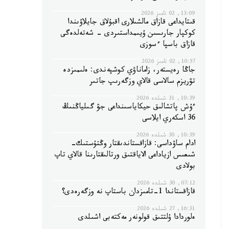
13:09, 02 تامىز 2026
قىتايداعى قازاق مالشىلارى اقبۇلاق جايلاۋىندا
كوكپار جارىسىن ۇيىمداستىردى - شەتەلدەگى
قازاق باسپا ءسوزى
10:57, 02 تامىز 2026
جاڭا رەيستەر، زاماناۋي كوشپەندى: ەلىمىزدە
تۋريزم سالاسى قالاي وزگەرىپ جاتىر
10:39, 31 شىلدە 2026
ءۇش پاتشالىق حيكاياسىنداعى جۋ گىلياڭنىڭ
36 اسكەري ايلاسى
10:39, 30 شىلدە 2026
ادام ساۋداسى: قازاقستاندىقتار وڭتۇستىك-
شىعىس ازياداعى الاياقتىق ورتالىقتارىنا قالاي تاپ
بولادى
07:12, 30 شىلدە 2026
قازاقستاندا 1-تامىزدان باستاپ نە وزگەرەدى؟
16:31, 27 شىلدە 2026
ەلوردادا ۇلتتىق قولونەر مەكتەبى اشىلدى