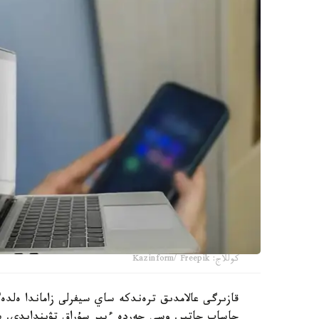
كوللاج: Kazinform/ Freepik
قازىرگى عالامدىق ترەندكە ساي سيفرلى زاماندا ەلد
جاساپ جاتىر. وسى جەردە ءبىر سۇراق تۋىندايدى. ب