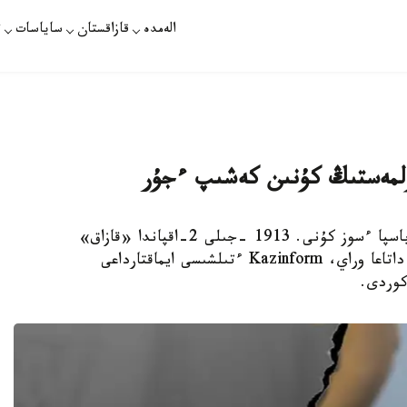
الەمدە
قازاقستان
ساياسات
ت
 ولمەستىڭ كۇنىن كەشىپ ءجۇر
استانا. KAZINFORM - بۇگىن - قازاقستاندا باسپا ءسوز كۇنى. 1913 -جىلى 2-اقپاندا «قازاق»
گازەتىنىڭ تۇڭعىش نومەرى جارىققا شىقتى. وسى داتاعا وراي، Kazinform ءتىلشىسى ايماقتارداعى
كوردى.