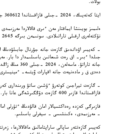
بولات.
ايتا كەتەيىك، 2024 -جىلى قازاقستاندا 360612 جەكە تۇلعا، 7687 زاڭدى تۇلعا جازىلۋشى رەتىندە تىركەلگەن.
نۇكتەلەرى ارقىلى تاراتىلادى. سونىمەن بىرگە 2645 قالالىق جانە اۋداندىق پوشتا ءبولىمى بار.
- كەيبىر اۋداندىق گازەت جانە جۋرنال جابىلۋدىڭ از
جىلدا ءبىر- اق رەت شىعاتىن باسىلىمدار دا بار. مە
دەدى ق ر مادەنيەت جانە اقپارات ۆيتسە- ءمينيسترى 
- گازەت تيراجىن كوتەرۋ ءۇشىن ساتۋ ورىندارى كەرە
قازاقستاندا قازىر 400 گازەت دۇڭگىرشەگى عانا بار.
قازىرگى كەزدە رەداكتسيالار امان قالۋدىڭ ءتۇرلى اما
- مەرزىمدى، ەكىنشىسى - سيفرلى باسىلىم.
كەيبىر گازەتتەر ساپالى ساراپتامالىق ماقالالارعا، زەر