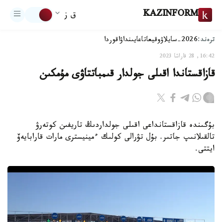
KAZINFORM
ق ز
ترەند:
2026-سايلاۋ
وقيعا
تاعايىنداۋ
اقوردا
16:42, 28 قاراشا 2023
قازاقستاندا اقىلى جولدار قىمباتتاۋى مۇمكىن
بۇگىندە قازاقستانداعى اقىلى جولداردىڭ تاريفىن كوتەرۋ
تالقىلانىپ جاتىر. بۇل تۋرالى كولىك ءمينيسترى مارات قارابايەۆ
ايتتى.