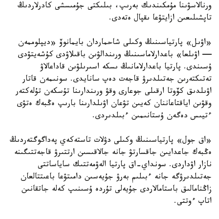
ورنالاسۋىنا مۇمكىندىك بەرىپ، بىلىكتى جۇمىسشى كادرلاردىڭ
تاپشىلىعىن ازايتۋعا ىقپال ەتەدى.
«اۋىل» پارتياسىنىڭ وكىلى شاحماردان بايمانوۆ «ديپلوممەن
— اۋىلعا» باعدارلاماسىنىڭ ورىندالۋىن باقىلاۋدى كۇشەيتۋدى
ۇسىندى. پارتيا باعدارلامانىڭ ىسكە اسىرىلۋىن قاداعالاۋ
تەتىكتەرىن جەتىلدىرۋ قاجەت دەپ سانايدى. سونىمەن قاتار
اۋىلدىق كۆوتا ارقىلى جوعارى وقۋ ورىندارىنا تۇسكەن تۇلەكتەر
وقۋىن اياقتاعاننان كەيىن تۋعان اۋىلدارىنا بارىپ ەڭبەك ەتۋى
ءتيىس دەگەن ۇستانىمىن ءبىلدىردى.
«اق جول» پارتياسىنىڭ وكىلى دۋلات تاستەكەي پەداگوگتەردىڭ
ەڭبەك جاعدايىن جاقسارتۋ جانە جالاقىسىن ارتتىرۋ قاجەتتىگىنە
نازار اۋداردى. سونداي-اق پارتيا الەۋمەتتىك ساياساتتى
جەتىلدىرۋگە جانە ءبىلىم بەرۋ جۇيەسىن دامىتۋعا باعىتتالعان
زاڭنامالىق باستامالاردى جۇيەلى تۇردە ۇسىنىپ كەلە جاتقانىن
اتاپ ءوتتى.