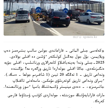
Фото: egemen.kz
«كەلەسى جىلى الماتى - قاراعاندى جولىن سالىپ بىتىرەمىز دەپ
ويلايمىن. بۇل جول جەڭىل كولىكتەر ءۇشىن دە اقىلى بولادى.
2025-جىلى وندا بەينەباقىلاۋ كامەرالارى ورناتىلىپ، اقىلى جۇيە
ەنگىزىلەدى. جاڭا اقىلى جولداردا تاريف وزگەرە مە؟ بۇگىندە
ونداعى تاريف - 1 تەڭگە 20 تيىن (1 شاقىرىم جولعا - ەسك.).
ءبىراق ونداعى تاريف كوتەرىلۋى مۇمكىن. ماسەلەنى تالقىلاپ
جاتىرمىز»، - دەدى مينيستر ۇكىمەتتىڭ باسپا ءسوز ورتالىعىندا.
مارات قارابايەۆتىڭ سوزىنشە، جولداردى كۇتىپ ۇستاۋعا قارجى
كەرەك.