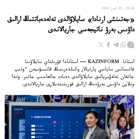
23:34, 05 تامىز 2026
«جەتىنشى ارنادا» سايلاۋالدى تەلەدەباتتىڭ ارالىق
داۋىس بەرۋ ناتيجەسى جاريالاندى
استانا. KAZINFORM — استانادا قۇرىلتاي سايلاۋىنا
قاتىساتىن ساياسي پارتيالار وكىلدەرىنىڭ قاتىسۋىمەن ءوتىپ
جاتقان تەلەۆيزيالىق سايلاۋالدى دەبات جالعاسىپ جاتىر. وندا
ونلاين داۋىس بەرۋدىڭ ارالىق قورىتىندىلارى جاريالاندى.