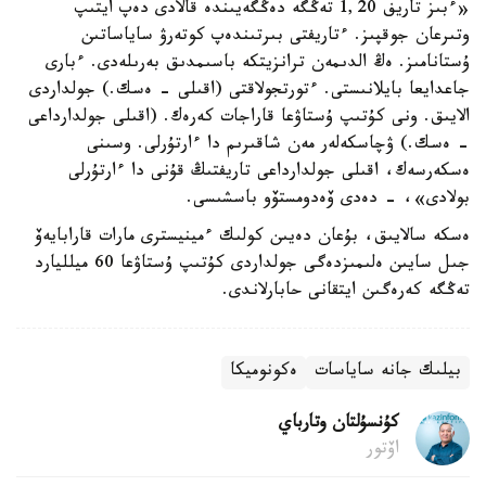
«ءبىز تاريف 1,20 تەڭگە دەڭگەيىندە قالادى دەپ ايتىپ
وتىرعان جوقپىز. ءتاريفتى بىرتىندەپ كوتەرۋ ساياساتىن
ۇستانامىز. ەڭ الدىمەن ترانزيتكە باسىمدىق بەرىلەدى. ءبارى
جاعدايعا بايلانىستى. ءتورتجولاقتى (اقىلى - ەسك.) جولداردى
الايىق. ونى كۇتىپ ۇستاۋعا قاراجات كەرەك. (اقىلى جولدارداعى
- ەسك.) ۋچاسكەلەر مەن شاقىرىم دا ءارتۇرلى. وسىنى
ەسكەرسەك، اقىلى جولدارداعى تاريفتىڭ قۇنى دا ءارتۇرلى
بولادى»، - دەدى ۆەدومستۆو باسشىسى.
ەسكە سالايىق، بۇعان دەيىن كولىك ءمينيسترى مارات قارابايەۆ
جىل سايىن ەلىمىزدەگى جولداردى كۇتىپ ۇستاۋعا 60 ميلليارد
تەڭگە كەرەگىن ايتقانى حابارلاندى.
بيلىك جانە ساياسات
ەكونوميكا
كۇنسۇلتان وتارباي
اۆتور