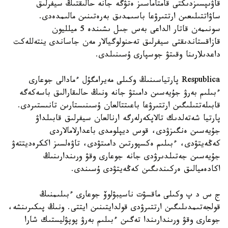
قاۋىپسىزدىكتى قامتاماسىز ەتۋگە جانە حالىقتىڭ سيفرلىق
ساۋاتتىلىعىن ارتتىرۋعا باسىمدىق بەرەتىنىن مالىمدەدى.
سونىمەن قاتار الداعى بەس جىل ىشىندە 5 ميلليون
قازاقستاندىقتى سيفرلىق تەحنولوگيالار مەن جاساندى ينتەللەكت
داعدىلارىنا وقىتۋ جوسپارى ۇسىنىلدى.
Respublica پارتياسىنىڭ وكىلى مەيرامگۇل ءمادالى جوعارى
ءبىلىم بەرۋ جۇيەسىن دامىتۋ جانە ونىڭ حالىقارالىق باسەكەگە
قابىلەتتىلىگىن ارتتىرۋعا باعىتتالعان ۇسىنىستارىن تانىستىردى.
پارتيا شەتەلدىك تالاپكەرلەرگە ارنالعان سيفرلىق قابىلداۋ
جۇيەسىن ەنگىزۋدى، قوس ديپلومدى باعدارلامالاردى
كەڭەيتۋدى، ءبىلىم ەكسپورتىن دامىتۋدى، تاۋەلسىز اككرەديتتەۋ
جۇيەسىن جەتىلدىرۋدى جانە جوعارى وقۋ ورىندارىنىڭ
اكادەميالىق ەركىندىگىن كەڭەيتۋدى ۇسىندى.
ج س د پ وكىلى ماقسۋت ناسيبۋلوۆ جوعارى ءبىلىمنىڭ
قولجەتىمدىلىگىن ارتتىرۋدى قولدايتىنىن ايتتى. ونىڭ پىكىرىنشە،
جوعارى وقۋ ورىندارىندا تەگىن ءبىلىم بەرۋ پوپۋليستىك شارا