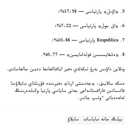
5. «اۋىل» پارتياسى — 17،58%؛
6. «اق جول» پارتياسى — 7،22%؛
7. Respublica پارتياسى — 10،88%؛
8. «ەشقايسىسىن قولدامايمىن» — 0،77%.
ونلاين داۋىس بەرۋ تىكەلەي ەفير اياقتالعانعا دەيىن جالعاسادى.
ەسكە سالايىق، «جەتىنشى ارنا» ەفيرىندە قۇرىلتاي سايلاۋىنا
قاتىساتىن قازاقستانداعى جەتى ساياسي پارتيا وكىلدەرىنىڭ
تەلەدەباتى ءوتىپ جاتىر.
بيلىك جانە ساياسات
سايلاۋ