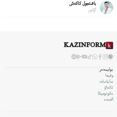
باقىتجول كاكەش
اۆتور
KAZINFORM
بوليمدەر
وقيعا
ساياسات
تالداۋ
ەكونوميكا
الەمدە