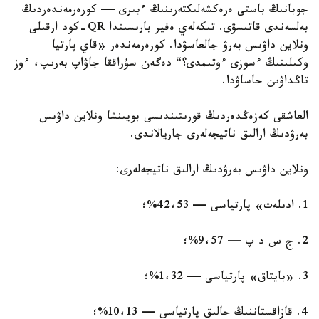
جوبانىڭ باستى ەرەكشەلىكتەرىنىڭ ءبىرى — كورەرمەندەردىڭ
بەلسەندى قاتىسۋى. تىكەلەي ەفير بارىسىندا QR-كود ارقىلى
ونلاين داۋىس بەرۋ جالعاسۋدا. كورەرمەندەر «قاي پارتيا
وكىلىنىڭ ءسوزى ءوتىمدى؟“ دەگەن سۇراققا جاۋاپ بەرىپ، ءوز
تاڭداۋىن جاساۋدا.
العاشقى كەزەڭدەردىڭ قورىتىندىسى بويىنشا ونلاين داۋىس
بەرۋدىڭ ارالىق ناتيجەلەرى جاريالاندى.
ونلاين داۋىس بەرۋدىڭ ارالىق ناتيجەلەرى:
1. ادىلەت» پارتياسى — 42،53%؛
2. ج س د پ — 9،57%؛
3. «بايتاق» پارتياسى — 1،32%؛
4. قازاقستاننىڭ حالىق پارتياسى — 10،13%؛