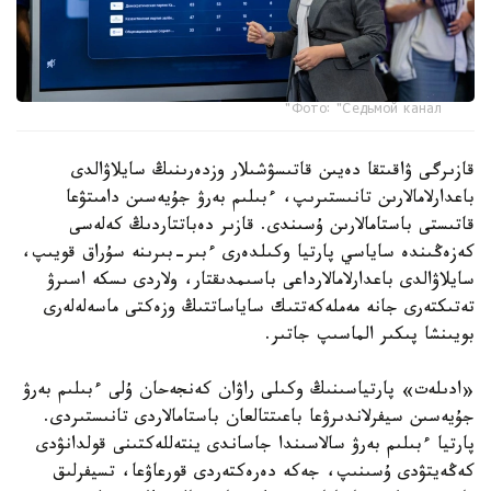
Фото: "Седьмой канал"
قازىرگى ۋاقىتقا دەيىن قاتىسۋشىلار وزدەرىنىڭ سايلاۋالدى
باعدارلامالارىن تانىستىرىپ، ءبىلىم بەرۋ جۇيەسىن دامىتۋعا
قاتىستى باستامالارىن ۇسىندى. قازىر دەباتتاردىڭ كەلەسى
كەزەڭىندە ساياسي پارتيا وكىلدەرى ءبىر-بىرىنە سۇراق قويىپ،
سايلاۋالدى باعدارلامالارداعى باسىمدىقتار، ولاردى ىسكە اسىرۋ
تەتىكتەرى جانە مەملەكەتتىك ساياساتتىڭ وزەكتى ماسەلەلەرى
بويىنشا پىكىر الماسىپ جاتىر.
«ادىلەت» پارتياسىنىڭ وكىلى راۋان كەنجەحان ۇلى ءبىلىم بەرۋ
جۇيەسىن سيفرلاندىرۋعا باعىتتالعان باستامالاردى تانىستىردى.
پارتيا ءبىلىم بەرۋ سالاسىندا جاساندى ينتەللەكتىنى قولدانۋدى
كەڭەيتۋدى ۇسىنىپ، جەكە دەرەكتەردى قورعاۋعا، تسيفرلىق