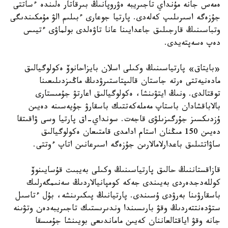
ەمەس جانە مۇنداي تاجىريبە ەۋروپانىڭ بىرقاتار ەلىندە ءساتتى
جۇزەگە اسىرىلىپ كەلەدى. پارتيا جوعارى ءبىلىم الۋ مۇمكىندىگى
وتباسىنىڭ قارجىلىق جاعدايىنا عانا تاۋەلدى بولماۋى ءتيىس
دەپ ەسەپتەيدى.
«بايتاق» پارتياسىنىڭ وكىلى اسلان بايزاحانوۆ ەكولوگيالىق
مادەنيەتتى ەرتە جاستان قالىپتاستىرۋدىڭ ماڭىزدىلىعىنا
توقتالدى. ونىڭ ايتۋىنشا، ەكولوگيالىق اعارتۋ جۇمىستارى
بالاباقشادان باستاپ مەملەكەتتىك باسقارۋ جۇيەسىنە دەيىن
ۇزدىكسىز جۇرگىزىلۋى قاجەت. سونداي-اق پارتيا وسى ۋاقىتقا
دەيىن 150 مىڭنان استام ادامدى قامتىعان ەكولوگيالىق
ساۋاتتىلىق باعدارلامالارىن جۇزەگە اسىرعانىن اتاپ ءوتتى.
قازاقستاننىڭ حالىق پارتياسىنىڭ وكىلى بەيبىت قۇسايىنوۆ
كوللەدجدەردى بەيىندى جەكە كومپانيالاردىڭ سەنىمگەرلىك
باسقارۋىنا بەرۋدى ۇسىندى. پارتيانىڭ پىكىرىنشە، بۇل ءتاسىل
ستۋدەنتتەردىڭ وقۋ بارىسىندا وندىرىستىك تاجىريبەدەن وتۋىنە
جانە وقۋ اياقتالعاننان كەيىن ماماندىعى بويىنشا جۇمىسقا