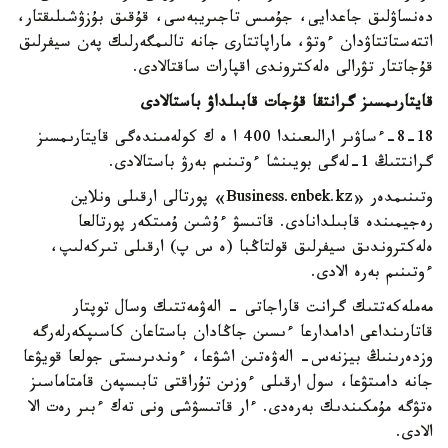
دەنساۋلىق جاعدايى، جۇمىس تاجىريبەسى، قۇقىق بۇزۋشىلىقتار،
اتتەستاتتاۋدان ءوتۋ، ماراپاتتارى جانە تالىمگەرلىك پەن سيفرلىق
قۇجاتتار تۋرالى ەلەكتروندى اقپارات ساقتالادى.
قايتارىمسىز گرانتقا قۇجات قابىلداۋ باستالادى
8-18-ءساۋىر ارالىعىندا 400 ا ە ك كولەمىندەگى قايتارىمسىز
گرانتتىڭ 1-لەگى بويىنشا ءوتىنىم بەرۋ باستالادى.
وتىنىمدەر «Business.enbek.kz» پورتالى ارقىلى ونلاين
رەجيمىندە قابىلدانادى. قاتىسۋ ءۇشىن ۇمىتكەر پورتالعا
ەلەكتروندىق سيفرلىق قولتاڭبا (ە س پ) ارقىلى تىركەلىپ،
ءوتىنىم بەرە الادى.
مەملەكەتتىك گرانت قاراجاتى - الەۋمەتتىك وسال توپتار
قاتارىنداعى ادامدارعا ءىسىن جاڭادان باستاعان كاسىپكەرلەرگە
وزدەرىنىڭ بيزنەس- الەۋەتىن اشۋعا، ءوندىرىستى جولعا قويۋعا
جانە دامىتۋعا، سول ارقىلى ءوزىن تۇراقتى تابىسپەن قامتاماسىز
ەتۋگە مۇمكىندىك بەرەدى. ءار قاتىسۋشى ونى تەك ءبىر رەت الا
الادى.