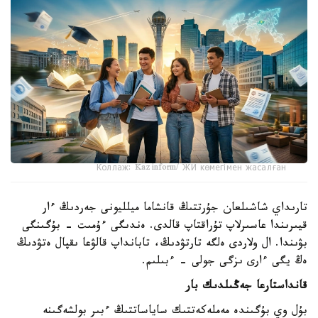
Коллаж: Kazinform/ ЖИ көмегімен жасалған
تارىداي شاشىلعان جۇرتتىڭ قانشاما ميلليونى جەردىڭ ءار
قيىرىندا عاسىرلاپ تۇراقتاپ قالدى. ەندىگى ءۇمىت - بۇگىنگى
بۋىندا. ال ولاردى ەلگە تارتۋدىڭ، تابانداپ قالۋعا ىقپال ەتۋدىڭ
ەڭ يگى ءارى ىزگى جولى - ءبىلىم.
قانداستارعا جەڭىلدىك بار
بۇل وي بۇگىندە مەملەكەتتىك ساياساتتىڭ ءبىر بولشەگىنە