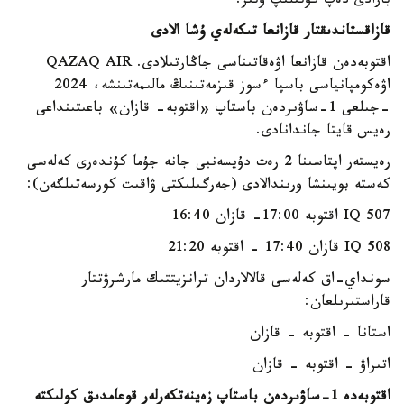
بارادى دەپ كۇتىلىپ وتىر.
قازاقستاندىقتار قازانعا تىكەلەي ۇشا الادى
اقتوبەدەن قازانعا اۋەقاتىناسى جاڭارتىلادى. QAZAQ AIR
اۋەكومپانياسى باسپا ءسوز قىزمەتىنىڭ مالىمەتىنشە، 2024
-جىلعى 1-ساۋىردەن باستاپ «اقتوبە- قازان» باعىتىنداعى
رەيس قايتا جاندانادى.
رەيستەر اپتاسىنا 2 رەت دۇيسەنبى جانە جۇما كۇندەرى كەلەسى
كەستە بويىنشا ورىندالادى (جەرگىلىكتى ۋاقىت كورسەتىلگەن):
IQ 507 اقتوبە 17:00- قازان 16:40
IQ 508 قازان 17:40 - اقتوبە 21:20
سونداي-اق كەلەسى قالالاردان ترانزيتتىك مارشرۋتتار
قاراستىرىلعان:
استانا - اقتوبە - قازان
اتىراۋ - اقتوبە - قازان
اقتوبەدە 1-ساۋىردەن باستاپ زەينەتكەرلەر قوعامدىق كولىكتە