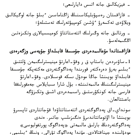
- فيزيكالىق جانە اتىس دايارلىعى؛
- قازاقستان رەسپۋبليكاسىنىڭ زاڭناماسىن ءبىلۋ جانە لوگيكالىق
ويلاۋدى تەكسەرۋ ءۇشىن كومپيۋتەرلىك تەستىلەۋ؛
- ورتالىق جانە وڭىرلىك اتتەستاتتاۋ كوميسسيالارى وتكىزەتىن
اڭگىمەلەسۋ.
قازاقستاندا مۇعالىمدەردى جۇمىسقا قابىلداۋ جۇيەسى وزگەرەدى
1-ساۋىردەن باستاپ ق ر وقۋ-اعارتۋ مينيسترلىگىمەن ۇلتتىق
ءبىلىم بەرۋ دەرەكتەر قورىندا پەداگوگتەردى مەكتەپكە جۇمىسقا
قابىلداۋ بويىنشا جاڭا مودۋل ىسكە قوسىلادى. وقۋ-اعارتۋ
مينيسترلىگىنىڭ مالىمەتىنشە، بۇل شارا سىبايلاس جەمقورلىققا
قارسى جانە كونكۋرستىق راسىمدەردى اشىق وتكىزۋگە
باعىتتالعان.
سونداي-اق پەداگوگتەردى اتتەستاتتاۋدا قۇجاتتاردى تاپسىرۋ
بويىنشا دا اۆتوماتتاندىرۋ ەنگىزىلىپ جاتىر. ەندى
پەداگوگتەردىڭ بارلىق مالىمەتى «پەداگوگ پورتفوليوسى»
مودۋلىندە جيناقتالادى. مۇندا پەداگوگ تۋرالى، ونىڭ ءبىلىمى،