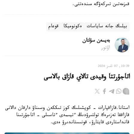
قىزمەتىن تىركەۋگە مىندەتتى.
بيلىك جانە ساياسات
ەكونوميكا
قوعام
بەيسەن سۇلتان
اۆتور
10:39, 07 تامىز 2026
اتاجۇرتتا وقيدى تالاي قازاق بالاسى
استانا.قازاقپارات - كوپشىلىك كوز تىككەن وسىناۋ دارقان دالانى
قازاققا تەزىرەك تولتىرۋدىڭ ءتيىمدى ءتاسىلى - اتاجۇرتىنا
قانداستاردى قايتارۋ، قونىستاندىرۋ ەدى.