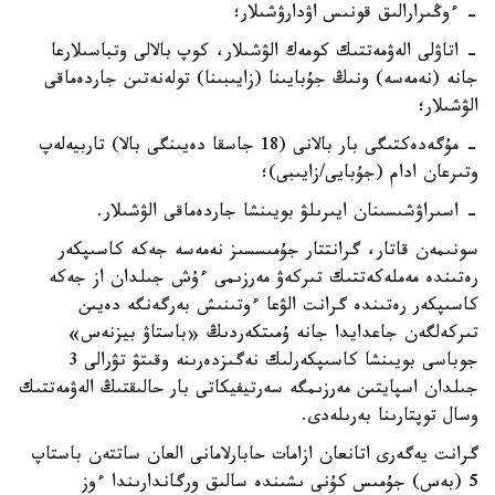
- ءوڭىرارالىق قونىس اۋدارۋشىلار؛
- اتاۋلى الەۋمەتتىك كومەك الۋشىلار، كوپ بالالى وتباسىلارعا
جانە (نەمەسە) ونىڭ جۇبايىنا (زايىبىنا) تولەنەتىن جاردەماقى
الۋشىلار؛
- مۇگەدەكتىگى بار بالانى (18 جاسقا دەيىنگى بالا) تاربيەلەپ
وتىرعان ادام (جۇبايى/زايىبى)؛
- اسىراۋشىسىنان ايىرىلۋ بويىنشا جاردەماقى الۋشىلار.
سونىمەن قاتار، گرانتتار جۇمىسسىز نەمەسە جەكە كاسىپكەر
رەتىندە مەملەكەتتىك تىركەۋ مەرزىمى ءۇش جىلدان از جەكە
كاسىپكەر رەتىندە گرانت الۋعا ءوتىنىش بەرگەنگە دەيىن
تىركەلگەن جاعدايدا جانە ۇمىتكەردىڭ «باستاۋ بيزنەس»
جوباسى بويىنشا كاسىپكەرلىك نەگىزدەرىنە وقىتۋ تۋرالى 3
جىلدان اسپايتىن مەرزىمگە سەرتيفيكاتى بار حالىقتىڭ الەۋمەتتىك
وسال توپتارىنا بەرىلەدى.
گرانت يەگەرى اتانعان ازامات حابارلامانى العان ساتتەن باستاپ
5 (بەس) جۇمىس كۇنى ىشىندە سالىق ورگاندارىندا ءوز