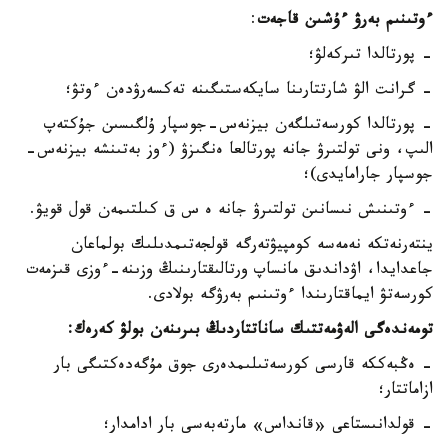
ءوتىنىم بەرۋ ءۇشىن قاجەت
:
- پورتالدا تىركەلۋ؛
- گرانت الۋ شارتتارىنا سايكەستىگىنە تەكسەرۋدەن ءوتۋ؛
- پورتالدا كورسەتىلگەن بيزنەس-جوسپار ۇلگىسىن جۇكتەپ
الىپ، ونى تولتىرۋ جانە پورتالعا ەنگىزۋ (ءوز بەتىنشە بيزنەس-
جوسپار جارامايدى)؛
- ءوتىنىش نىسانىن تولتىرۋ جانە ە س ق كىلتىمەن قول قويۋ.
ينتەرنەتكە نەمەسە كومپيۋتەرگە قولجەتىمدىلىك بولماعان
جاعدايدا، اۋداندىق مانساپ ورتالىقتارىنىڭ وزىنە-ءوزى قىزمەت
كورسەتۋ ايماقتارىندا ءوتىنىم بەرۋگە بولادى.
تومەندەگى الەۋمەتتىك ساناتتاردىڭ بىرىنەن بولۋ كەرەك:
- ەڭبەككە قارسى كورسەتىلىمدەرى جوق مۇگەدەكتىگى بار
ازاماتتار؛
- قولدانىستاعى «قانداس» مارتەبەسى بار ادامدار؛