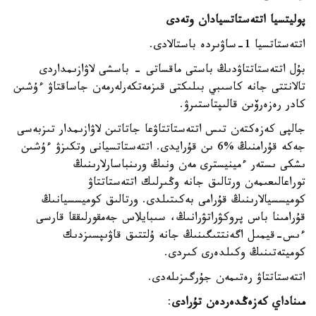
پوليتسيا اتتەستاتسيادان وتەدى
اتتەستاتسيا 1-ساۋىردە باستالادى.
بۇل اتتەستاتتاۋدىڭ باستى ماقساتى - باسشى لاۋازىمداردى
تالانتتى جانە كاسىبي بىلىكتى قىزمەتكەرلەرمەن جاساقتاۋ ءۇشىن
كادر رەزەرۆىن قالىپتاستىرۋ.
جالپى كەزەكتەن تىس اتتەستاتتاۋعا جاتاتىن لاۋازىمدار تىزبەسى
جەكە قۇرامنىڭ %6 ىن قۇرايدى. اتتەستاتسيانى وتكىزۋ ءۇشىن
ىشكى ىستەر ءمينيسترى مەن ونىڭ ورىنباسارلارىنىڭ
توراعالىعىمەن ورتالىق جانە وڭىرلىك اتتەستاتتاۋ
كوميسسيالارىنىڭ قۇرامى بەكىتىلدى. ورتالىق كوميسسيانىڭ
قۇرامىنا باس پروكۋراتۋرانىڭ، سىبايلاس جەمقورلىققا قارسى
ءىس-قيمىل اگەنتتىگىنىڭ جانە ۇلتتىق قاۋىپسىزدىك
كوميتەتىنىڭ وكىلدەرى كىردى.
اتتەستاتتاۋ رەتىمەن جۇرگىزىلەدى.
مىناداي كەزەڭدەردەن تۇرادى
: