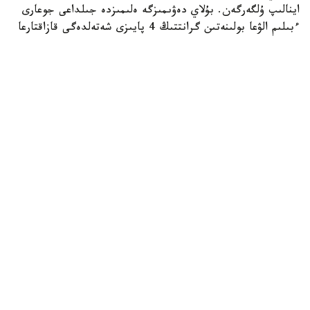
اينالىپ ۇلگەرگەن. بۇلاي دەۋىمىزگە ەلىمىزدە جىلداعى جوعارى
ءبىلىم الۋعا بولىنەتىن گرانتتىڭ 4 پايىزى شەتەلدەگى قازاقتارعا
بەرىلەتىنى تۇرتكى بولىپ وتىر. وسى كۆوتا شەڭبەرىندە 2012
-جىلدان 2025 -جىلعا دەيىن 12000 عا جۋىق قانداس
قابىلدانعان. بيىل ناقتى قانشا گرانت قاراستىرىلدى؟ وسىعان
وراي ءبىز عىلىم جانە جوعارى ءبىلىم مينيسترلىگىنە سۇراۋ سالعان
ەدىك، جاۋاپتى ۇيىمنان: «جىل سايىن شەتەلدىكتەردى، ونىڭ
ىشىندە قانداستاردى جوعارى وقۋ ورىندارىنىڭ دايىندىق
بولىمدەرىندە وقۋعا قابىلداۋ ءۇشىن 1500 دەن اسا گرانت
بولىنەدى. بۇعان قىتاي، وزبەكستان، موڭعوليا، رەسەي،
تاجىكستان جانە تۇرىكمەنستاننان كەلگەن قانداستار
قابىلدانىپ، مەملەكەتتىك ستيپەنديامەن، جاتاقحانالارداعى
ورىندارمەن قامتىلادى. دايىندىق ءبولىمىنىڭ باعدارلاماسى
بويىنشا ولار قازاق ءتىلىن، جالپى ءبىلىم بەرۋ پاندەرىن وقيدى،
ۇ ب ت-عا تولىققاندى دايىندىق كۋرسىنان وتەدى. قانداستار
اتالعان دايىندىق كۋرستارىنا اڭگىمەلەسۋ ناتيجەلەرى ارقىلى
قابىلدانادى»، دەگەن جاۋاپ الدىق.