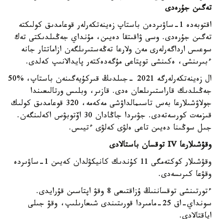
تەگىن جۇرەدى
اقتوبەدە 1-ساۋىردەن باستاپ زەينەتكەرلەر قوعامدىق كولىكتە
تەگىن جۇرەدى. وسى ۋاقىتقا دەيىن، مۇنداي جەڭىلدىكتى تەك
سوعىس ارداگەرلەرى مەن ولارعا تەڭەستىرىلگەن ازاماتتار جانە
ءبىرىنشى، ەكىنشى توپتاعى مۇگەدەكتەر پايدالانىپ كەلدى.
ال زەينەتكەرلەرگە 2021 -جىلدىڭ قىركۇيەگىنەن باستاپ، %50
جەڭىلدىك قاراستىرىلعان ەدى. قازىر، وبلىس ورتالىعىندا
جولاۋشىلارعا بەس تاسىمالداۋشى مەكەمە، 320 قوعامدىق كولىك
قىزمەت كورسەتەدى. جۋىردا جاڭادان 30 اۆتوبۋس اكەلىنگەن.
جىل سوڭىنا دەيىن تاعى ەلۋى كەلۋى ءتيىس.
وقۋشىلارعا IV توقسان باستالادى
وقۋشىلار كوكتەمگى 11 كۇندىك كانيكۋلدان كەيىن 1-ساۋىردە
وقۋعا كىرىسەدى.
ءتورتىنشى توقساننىڭ ۇزاقتىعى 8 وقۋ اپتاسىن قۇرايدى.
سونداي-اق 25-مامىردا قورىتىندى شىعارىلىپ، وقۋ جىلى
اياقتالادى.