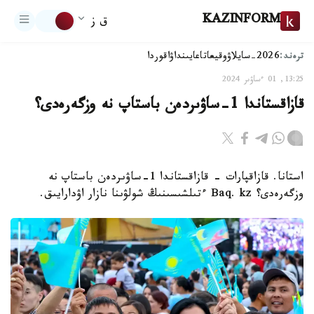
KAZINFORM
ق ز
ترەند:
2026-سايلاۋ
وقيعا
تاعايىنداۋ
اقوردا
13:25, 01 ءساۋىر 2024
قازاقستاندا 1-ساۋىردەن باستاپ نە وزگەرەدى؟
استانا. قازاقپارات - قازاقستاندا 1-ساۋىردەن باستاپ نە
وزگەرەدى؟ Baq. kz ءتىلشىسىنىڭ شولۋىنا نازار اۋدارايىق.