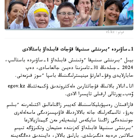
فوتو: el.kz
1-ساۋىردە ءبىرىنشى سىنىپقا قۇجات قابىلداۋ باستالادى
بيىل ءبىرىنشى سىنىپقا ءوتىنىش قابىلداۋ 1-ساۋىردە باستالىپ،
2024 -جىلدىڭ 31-تامىزىنا دەيىن جالعاسادى، دەپ
حابارلايدى وقۋ-اعارتۋ مينيسترلىگىنىڭ باسپا ءسوز قىزمەتى.
اتا-انالار بالانىڭ قۇجاتتارىن ەلەكتروندىق ۇكىمەتتىڭ egov.kz
ۆەب-پورتالى ارقىلى تاپسىرا الادى.
قازاقستان رەسپۋبليكاسىنىڭ كەيبىر زاڭنامالىق اكتىلەرىنە ءبىلىم
بەرۋ، تالىمگەرلىك جانە بالالاردىڭ قاۋىپسىزدىگى ماسەلەلەرى
جونىندەگى زاڭىنا سايكەس ليتسەيلەر مەن گيمنازيالارعا
ءبىرىنشى سىنىپقا قابىلداۋ كەزىندە ەمتيحان وتكىزۋگە تىيىم
سالاتىن ەرەجە ەنگىزىلدى. بارلىق بالالار، دايىندىق دەڭگەيىنە