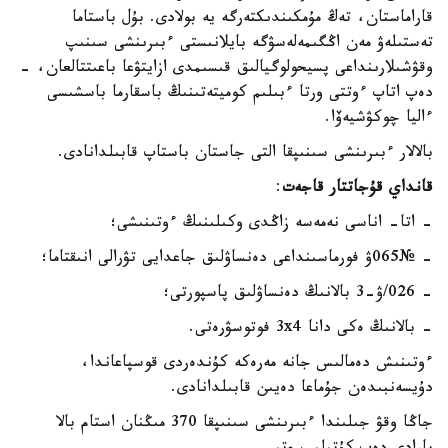
قاراماستان، تەڭ مۇمكىندىكتەرگە يە بولادى. بۇل باستاما
تەستىلەۋ مەن اڭگىمەلەسۋگە بايلانىستى ءبىرىنشى سىنىپ
وقۋشىلارىنداعى پسيحولوگيالىق قىسىمدى ازايتۋعا باعىتتالعان، -
دەپ اتاپ ءوتتى ورتا ءبىلىم كوميتەتىنىڭ باسقارما باسشىسى
ءاليا چوكۋشيەۆا.
بالالار ءبىرىنشى سىنىپقا التى جاستان باستاپ قابىلدانادى.
قانداي قۇجاتتار قاجەت
:
- اتا- اناسى نەمەسە زاڭدى وكىلىنىڭ ءوتىنىشى؛
- №065ۋ فورماسىنداعى دەنساۋلىق جاعدايى تۋرالى انىقتاما؛
- 026/ۋ-3 بالانىڭ دەنساۋلىق پاسپورتى؛
- بالانىڭ ەكى دانا 3x4 فوتوسۋرەتى.
ءوتىنىش دەمالىس جانە مەرەكە كۇندەردى قوسپاعاندا،
دۇيسەنبىدەن جۇماعا دەيىن قابىلدانادى.
جاڭا وقۋ جىلىندا ءبىرىنشى سىنىپقا 370 مىڭنان استام بالا