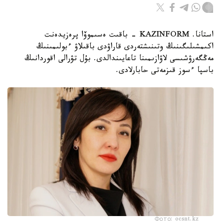
استانا. KAZINFORM - باقىت ەسىموۆا پرەزيدەنت
اكىمشىلىگىنىڭ وتىنىشتەردى قاراۋدى باقىلاۋ ءبولىمىنىڭ
مەڭگەرۋشىسى لاۋازىمىنا تاعايىندالدى. بۇل تۋرالى اقوردانىڭ
باسپا ءسوز قىزمەتى حابارلادى.
Фото: ocsnt.kz