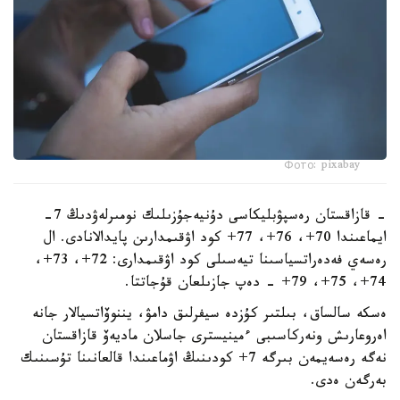
Фото: pixabay
- قازاقستان رەسپۋبليكاسى دۇنيەجۇزىلىك نومىرلەۋدىڭ 7-
ايماعىندا 70+، 76+، 77+ كود اۋقىمدارىن پايدالانادى. ال
رەسەي فەدەراتسياسىنا تيەسىلى كود اۋقىمدارى: 72+، 73+،
74+، 75+، 79+ - دەپ جازىلعان قۇجاتتا.
ەسكە سالساق، بىلتىر كۇزدە سيفرلىق دامۋ، يننوۆاتسيالار جانە
اەروعارىش ونەركاسىبى ءمينيسترى جاسلان ماديەۆ قازاقستان
نەگە رەسەيمەن بىرگە 7+ كودىنىڭ اۋماعىندا قالعانىنا تۇسىنىك
بەرگەن ەدى.