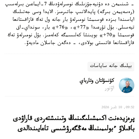
- شىنىمەن دە دۇنيەجۇزىلىك نومىرلەۋدىڭ 7-ايماعىن بىرلەسىپ
(رەسەيمەن بىرگە) پايدالانىپ جاتىرمىز. الايدا وسى جەتىلىك
اياسىندا بىزدە قوسىمشا نومىرلەۋ بار جانە ول تەك قازاقستانعا
تيەسىلى. بۇل تۇرعىدا «77+»، «76+» بار، سونداي-اق
قوسىمشا «70+» بويىنشا كەلىسىمگە كەلەمىز. بۇل نومىرلەۋ تەك
قازاقستانعا قاتىستى بولادى، - دەگەن جاسلان ماديەۆ.
بيلىك جانە ساياسات
كۇنسۇلتان وتارباي
اۆتور
09:52, 10 تامىز 2026
پرەزيدەنت اكىمشىلىگىنىڭ وتىنىشتەردى قاراۋدى
باقىلاۋ ءبولىمىنىڭ مەڭگەرۋشىسى تاعايىندالدى