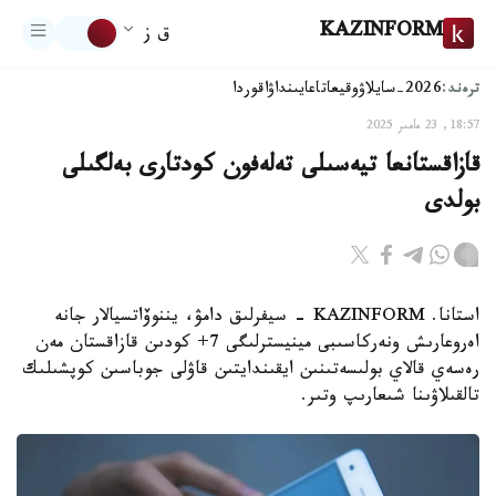
KAZINFORM
ق ز
ترەند:
2026-سايلاۋ
وقيعا
تاعايىنداۋ
اقوردا
18:57, 23 مامىر 2025
قازاقستانعا تيەسىلى تەلەفون كودتارى بەلگىلى
بولدى
استانا. KAZINFORM - سيفرلىق دامۋ، يننوۆاتسيالار جانە
اەروعارىش ونەركاسىبى مينيسترلىگى 7+ كودىن قازاقستان مەن
رەسەي قالاي بولىسەتىنىن ايقىندايتىن قاۋلى جوباسىن كوپشىلىك
تالقىلاۋىنا شىعارىپ وتىر.