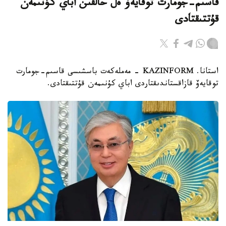
قاسىم-جومارت توقايەۆ ەل حالقىن اباي كۇنىمەن
قۇتتىقتادى
استانا. KAZINFORM - مەملەكەت باسشىسى قاسىم-جومارت
توقايەۆ قازاقستاندىقتاردى اباي كۇنىمەن قۇتتىقتادى.