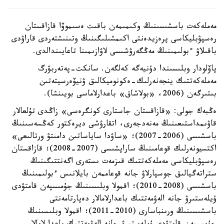
مەملەكەت باسشىسىنىڭ وكىمىمەن باقىت ەسىموۆا قازاقستان
رەسپۋبليكاسى پرەزيدەنتى اكىمشىلىگىنىڭ وتىنىشتەردى قاراۋدى
باقىلاۋ ءبولىمىنىڭ مەڭگەرۋشىسى لاۋازىمىنا تاعايىندالدى.
پاۆلودار وبلىسىندا دۇنيەگە كەلگەن. سانكت-پەتەربۋرگ
مەملەكەتتىك ينجەنەرلىك-ەكونوميكالىق ۋنيۆەرسيتەتىن
بىتىرگەن (2006، «بولاشاق» باعدارلاماسى بويىنشا).
ەڭبەك جولى: «قازاقستان جاستارى كونگرەسى» زاڭدى تۇلعالار
قاۋىمداستىعىنىڭ مەنەدجەرى، اتقارۋشى ديرەكتور كەڭسەسىنىڭ
باسشىسى (2006-2007)؛ «ساۋدا ساياساتىن دامىتۋ ورتالىعى»
اكتسيونەرلىك قوعامىنىڭ ساراپشىسى (2007-2008)؛ قازاقستان
رەسپۋبليكاسى مەملەكەتتىك قىزمەت ىستەرى اگەنتتىگىنىڭ
ستراتەگيالىق جوسپارلاۋ جانە قوعاممەن بايلانىس ءبولىمىنىڭ
باسشىسى (2008-2010)؛ اقمولا وبلىسىنىڭ جۇمىسپەن قامتۋدى
ۇيلەستىرۋ جانە الەۋمەتتىك باعدارلامالار دەپارتامەنتى
باسشىسىنىڭ ورىنباسارى (2010-2011)؛ اقمولا وبلىسىنىڭ