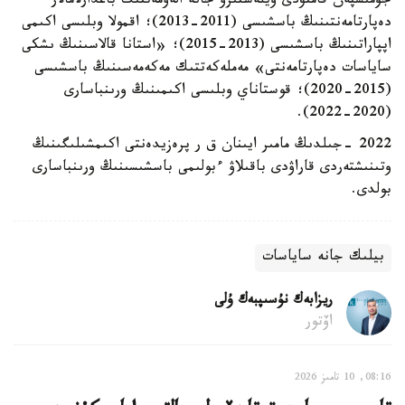
جۇمىسپەن قامتۋدى ۇيلەستىرۋ جانە الەۋمەتتىك باعدارلامالار
دەپارتامەنتىنىڭ باسشىسى (2011-2013)؛ اقمولا وبلىسى اكىمى
اپپاراتىنىڭ باسشىسى (2013-2015)؛ «استانا قالاسىنىڭ ىشكى
ساياسات دەپارتامەنتى» مەملەكەتتىك مەكەمەسىنىڭ باسشىسى
(2015-2020)؛ قوستاناي وبلىسى اكىمىنىڭ ورىنباسارى
(2020-2022).
2022 -جىلدىڭ مامىر ايىنان ق ر پرەزيدەنتى اكىمشىلىگىنىڭ
وتىنىشتەردى قاراۋدى باقىلاۋ ءبولىمى باسشىسىنىڭ ورىنباسارى
بولدى.
بيلىك جانە ساياسات
ريزابەك نۇسىپبەك ۇلى
اۆتور
08:16, 10 تامىز 2026