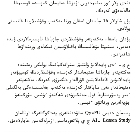
ەندى ولار ءوز بىلىمدەرىن اۋىزشا ەمتيحان كەزىندە قوسىمشا
دالەلدەۋى كەرەك.
بۇل شارالار 16 جاستان اسقان ورتا مەكتەپ وقۋشىلارىنا قاتىستى
بولادى.
بۇدان باسقا، مەكتەپتەر وقۋشىلاردى جازباشا تاپسىرمالاردى ۇيدە
ەمەس، سىنىپتا مۇعالىمنىڭ باقىلاۋىمەن تىكەلەي ورىنداۋعا
شاقىرادى.
ج ي- ءدى پايدالانۋ ۇلتتىق ستراتەگيانىڭ بولىگى رەتىندە
مەكتەپتەر جازباشا ەمتيحاندار كەزىندە وقۋشىلاردىڭ كومپيۋتەر
پايدالانۋىن قاداعالايتىن قۇرالدار ەنگىزۋى كەرەك. مەكتەپتەر
ەمتيحاندار مەن ساباقتار كەزىندە مەكتەپ جەلىسىندەگى بەلگىلى
ءبىر رەسۋرستارعا قول جەتكىزۋدى شەكتەۋ ءۇشىن سۇزگىلەۋ
جۇيەلەرىن ورناتۋى ءتيىس.
وسىعان دەيىن QyzPU ستۋدەنتتەرى پەداگوگتەرگە ارنالعان
AI- Lesson Study ج ي پلاتفورماسىن ازىرلەگەنىن حابارلادىق.