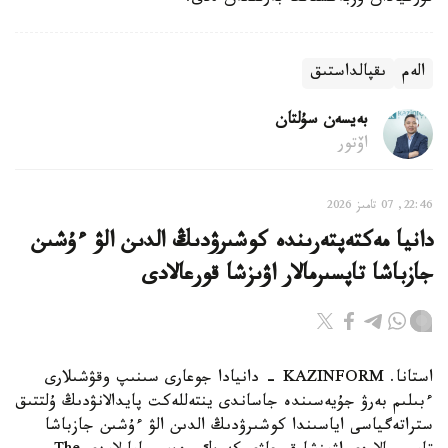
الەم
ىقپالداستىق
بەيسەن سۇلتان
اۆتور
22:46, 07 تامىز 2026
دانيا مەكتەپتەرىندە كوشىرۋدىڭ الدىن الۋ ءۇشىن
جازباشا تاپسىرمالار اۋىزشا قورعالادى
استانا. KAZINFORM - دانيادا جوعارى سىنىپ وقۋشىلارى
ءبىلىم بەرۋ جۇيەسىندە جاساندى ينتەللەكت پايدالانۋدىڭ ۇلتتىق
ستراتەگياسى اياسىندا كوشىرۋدىڭ الدىن الۋ ءۇشىن جازباشا