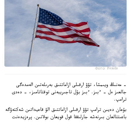
Фото: Pexels
- مەنىڭ ويىمشا، تۋۋ ارقىلى ازاماتتىق بەرىلەتىن الەمدەگى
جالعىز ەل - ءبىز. ءبىز بۇل تاجىريبەنى توقتاتامىز، - دەدى
ترامپ.
بۇعان دەيىن ترامپ تۋۋ ارقىلى ازاماتتىق الۋ قاعيداتىن شەكتەۋگە
باعىتتالعان بىرنەشە جارلىققا قول قويعان بولاتىن. پرەزيدەنت
اكىمشىلىگىنىڭ وكىلى ستيۆەن ميللەردىڭ ايتۋىنشا، ولاردىڭ