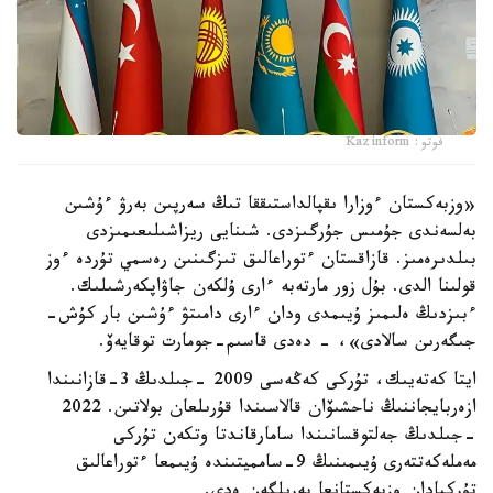
فوتو: Kazinform
«وزبەكستان ءوزارا ىقپالداستىققا تىڭ سەرپىن بەرۋ ءۇشىن
بەلسەندى جۇمىس جۇرگىزدى. شىنايى ريزاشىلىعىمىزدى
بىلدىرەمىز. قازاقستان ءتوراعالىق تىزگىنىن رەسمي تۇردە ءوز
قولىنا الدى. بۇل زور مارتەبە ءارى ۇلكەن جاۋاپكەرشىلىك.
ءبىزدىڭ ەلىمىز ۇيىمدى ودان ءارى دامىتۋ ءۇشىن بار كۇش-
جىگەرىن سالادى»، - دەدى قاسىم-جومارت توقايەۆ.
ايتا كەتەيىك، تۇركى كەڭەسى 2009 -جىلدىڭ 3-قازانىندا
ازەربايجاننىڭ ناحشىۆان قالاسىندا قۇرىلعان بولاتىن. 2022
-جىلدىڭ جەلتوقسانىندا سامارقاندتا وتكەن تۇركى
مەملەكەتتەرى ۇيىمىنىڭ 9-سامميتىندە ۇيىمعا ءتوراعالىق
تۇركيادان وزبەكستانعا بەرىلگەن ەدى.