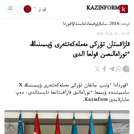
KAZINFORM
ق ز
ترەند:
2026-سايلاۋ
وقيعا
تاعايىنداۋ
اقوردا
13:24, 03 قاراشا 2023
قازاقستان تۇركى مەملەكەتتەرى ۇيىمىنىڭ
ءتوراعالىعىن قولعا الدى
اقوردادا ءوتىپ جاتقان تۇركى مەملەكەتتەرى ۇيىمىنىڭ X
سامميتىندە ۇيىمعا ءتوراعالىق قازاقستانعا تابىستالدى، دەپ
حابارلايدى Kazinform.