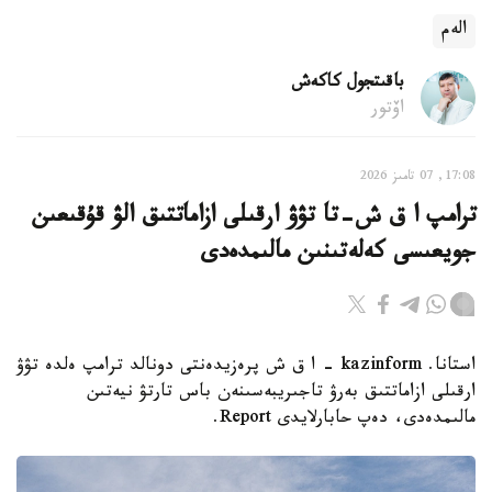
الەم
باقىتجول كاكەش
اۆتور
17:08, 07 تامىز 2026
ترامپ ا ق ش-تا تۋۋ ارقىلى ازاماتتىق الۋ قۇقىعىن
جويعىسى كەلەتىنىن مالىمدەدى
استانا. kazinform - ا ق ش پرەزيدەنتى دونالد ترامپ ەلدە تۋۋ
ارقىلى ازاماتتىق بەرۋ تاجىريبەسىنەن باس تارتۋ نيەتىن
مالىمدەدى، دەپ حابارلايدى Report.