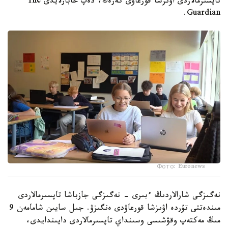
تاپسىرمالاردى اۋىزشا قورعاۋى كەرەك، دەپ حابارلايدى The
Guardian.
Фото: Euronews
نەگىزگى شارالاردىڭ ءبىرى - نەگىزگى جازباشا تاپسىرمالاردى
مىندەتتى تۇردە اۋىزشا قورعاۋدى ەنگىزۋ. جىل سايىن شامامەن 9
مىڭ مەكتەپ وقۋشىسى وسىنداي تاپسىرمالاردى دايىندايدى،