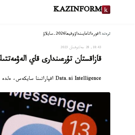
KAZINFORM
ترەند:
اقوردا
تاعايىنداۋ
وقيعا
2026-سايلاۋ
18:43, 28 جەلتوقسان 2023
قازاقستان تۇرعىندارى قاي الەۋمەت
Data.ai Intelligence اقپاراتىنا سايكەس، ەلدە جەلى قوسىمشالارى 120 ميلليوننان اسا جۇكتەلگەن.