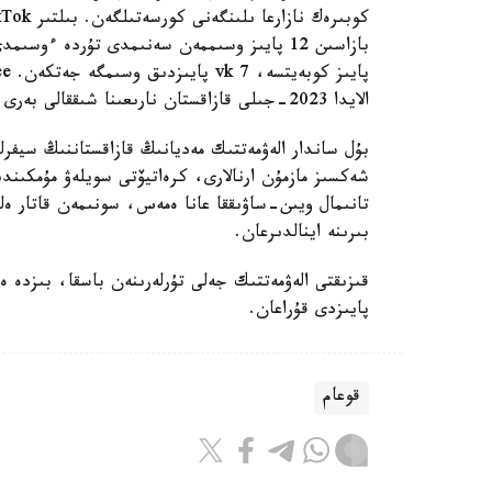
الايدا 2023-جىلى قازاقستان نارىعىنا شىققالى بەرى Cheelee ءوز اۋديتورياسىن 77 پايىزعا ۇلعايتىپ وتىر.
بۇل ساندار الەۋمەتتىك مەديانىڭ قازاقستاننىڭ سيفرلى
شەكسىز مازمۇن ارنالارى، كرەاتيۆتى سويلەۋ مۇمكىندىك
تانىمال ويىن-ساۋىققا عانا ەمەس، سونىمەن قاتار ە
بىرىنە اينالدىرعان.
پايىزدى قۇراعان.
قوعام