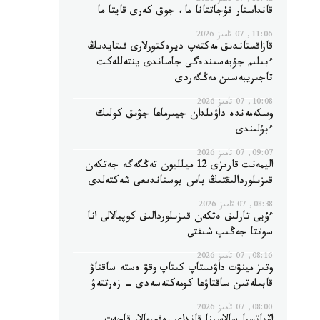
11:42, 07 تامىز 2026
قانداستار قۇجاتتانا ما، جوق كەرى قايتا ما
11:06, 07 تامىز 2026
قازاقستاندىق مەكتەپ ديرەكتورلارى قىتايدىڭ
ءبىلىم جۇيەسىندەگى جاساندى ينتەللەكت
تاجىريبەسىن مەڭگەردى
10:08, 07 تامىز 2026
وسكەمەندە داۋىلدان جيىرماعا جۋىق كولىك
ءبۇلىندى
09:07, 07 تامىز 2026
اليمەنت قارىزى 12 ميلليون تەڭگەگە جەتكەن
قىزىلوردالىقتىڭ باس بوستاندىعى شەكتەلدى
08:38, 07 تامىز 2026
ءۇيى تارلىق ەتكەن قىزىلوردالىق كوپبالالى انا
سوتتا جەڭىپ شىقتى
08:16, 07 تامىز 2026
وتىز مينۋت داۋىستاپ كىتاپ وقۋ ەستە ساقتاۋ
قابىلەتىن ساقتاۋعا كومەكتەسەدى - زەرتتەۋ
08:00, 07 تامىز 2026