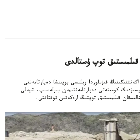
 قىلمىستىق توپ ۇستالدى
ونيتورينگ اگەنتتىگىنىڭ قىزىلوردا وبلىسى بويىنشا دەپارتامەنتى
ىپسىزدىك كوميتەتى دەپارتامەنتىمەن بىرلەسىپ، شيەلى
ينالىسقان قىلمىستىق توپتىڭ ارەكەتىن توقتاتتى.