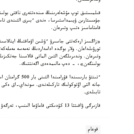
وندىرىلگەن.
قىلمىستىق توپ مۇشەلەرىنىڭ مىندەتتەرى ناقتى بولىن
جۇمىستارىن ۇيىمداستىرسا، ەندى ءبىرى التىندى تاسى
قامتاماسىز ەتىپ وتىرعان.
«زاڭسىز ارەكەتتى جاسىرۋ ءۇشىن اۋماقتىڭ اينالاسىنا
تورۋىلداعان. ولار بوگدە ادامداردىڭ نەمەسە مەملەكە
وتىرعان. وندىرىلگەن التىن الماتى قالاسىنا جەتكىز
بولىنگەن»، - دەپ مالىمدەدى اگەنتتىك.
جانە التى اۆتوكولىك تاركىلەندى. سونداي-اق ەكى پن
تابىلدى.
قازىرگى ۋاقىتتا 13 كۇدىكتى قاماۋعا الىنىپ، تەرگەۋ امالدارى جالعاسىپ جاتىر.
قوعام