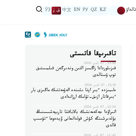
الداۋ
KZ
QZ
РУ
EN
中文
ق ز
ЎЗ
تاقىرىپقا قاتىستى
13:06, 07 تامىز 2026
قىزىلوردادا زاڭسىز التىن وندىرگەن قىلمىستىق
توپ ۇستالدى
12:55, 07 تامىز 2026
ەلىمىزدە ءبىر اپتا ىشىندە الەۋمەتتىك ماڭىزى بار
ءبىرقاتار ازىق-تۇلىك ارزاندادى
12:24, 07 تامىز 2026
اتىراۋدا جەكەمەنشىك بالاباقشا تاربيەشىسىنىڭ
بۇلدىرشىنگە كۇش قولدانعانى ۆيدەوعا ءتۇسىپ
قالدى