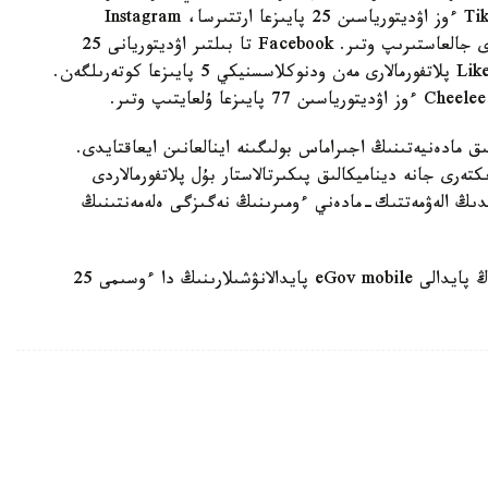
كوبىرەك نازارعا ىلىنگەنى كورسەتىلگەن. بىلتىر TikTok ءوز اۋديتورياسىن 25 پايىزعا ارتتىرسا، Instagram
بازاسىن 12 پايىز وسىممەن سەنىمدى تۇردە ءوسىمدى جالعاستىرىپ وتىر. Facebook تا بىلتىر اۋديتوريانى 25
پايىز كوبەيتسە، vk 7 پايىزدىق وسىمگە جەتكەن. Likee پلاتفورمالارى مەن ودنوكلاسسنيكي 5 پايىزعا كوتەرىلگەن.
ق مادەنيەتىنىڭ اجىراماس بولىگىنە اينالعانىن ايعاقتايدى.
تەرى جانە ديناميكالىق پىكىرتالاستار بۇل پلاتفورمالاردى
لدىڭ الەۋمەتتىك-مادەني ءومىرىنىڭ نەگىزگى ەلەمەنتىنىڭ
قىزىقتى الەۋمەتتىك جەلى تۇرلەرىنەن باسقا، بىزدە ەڭ پايدالى eGov mobile پايدالانۋشىلارىنىڭ دا ءوسىمى 25