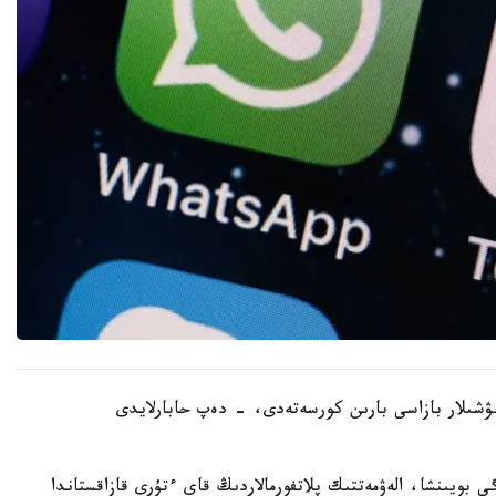
لانۋشىلار بازاسى بارىن كورسەتەدى، - دەپ حابارلايدى
رەگى بويىنشا، الەۋمەتتىك پلاتفورمالاردىڭ قاي ءتۇرى قازاقستاندا