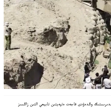
وندىرىستىك وڭدەۋدى قاجەت ەتپەيتىن تابيعي التىن زاڭسىز