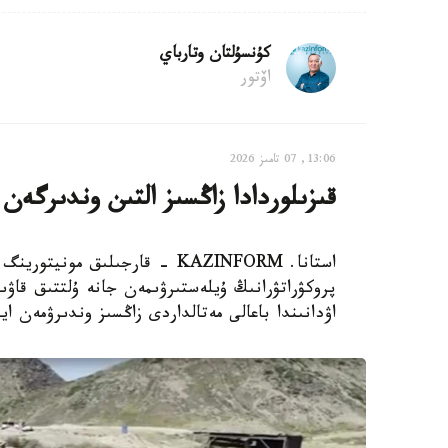
كۇنسۇلتان وتارباي
اۆتور
13:06, 07 تامىز 2026
قىزىلوردادا زاڭسىز التىن وندىرگەن
استانا. KAZINFORM - قارجىلىق م
پروكۋراتۋرانىڭ ۇيلەستىرۋىمەن جانە ۇلتتىق قاۋ
اۋدانىندا باعالى مەتالداردى زاڭسىز وندىرۋمەن ا