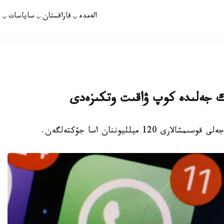
الەمدە
قازاقستان
ساياسات
ت
تىك جەلىدە كوپ ۋاقىت وتكىزەدى