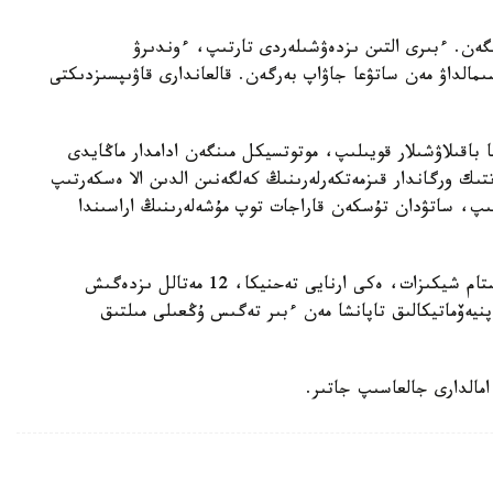
گەن. ءبىرى التىن ىزدەۋشىلەردى تارتىپ، ءوندىرۋ
مالداۋ مەن ساتۋعا جاۋاپ بەرگەن. قالعاندارى قاۋىپسىزدىكتى
 باقىلاۋشىلار قويىلىپ، موتوتسيكل مىنگەن ادامدار ماڭايدى
تتىك ورگاندار قىزمەتكەرلەرىنىڭ كەلگەنىن الدىن الا ەسكەرتىپ
ىلىپ، ساتۋدان تۇسكەن قاراجات توپ مۇشەلەرىنىڭ اراسىندا
ءتىنتۋ بارىسىندا قۇرامىندا التىنى بار 500 گرامنان استام شيكىزات، ەكى ارنايى تەحنيكا، 12 مەتالل ىزدەگىش
يەۆماتيكالىق تاپانشا مەن ءبىر تەگىس ۇڭعىلى مىلتىق