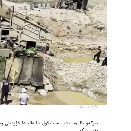
Фото: ҚМА
تەرگەۋ مالىمەتىنشە، جامانكول شاتقالىندا كۇردەلى 