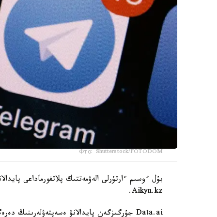
Фто: Shutterstock/FOTODOM
بۇل ءوسىم ءارتۇرلى الەۋمەتتىك پلاتفورماداعى پايدا
Aikyn.kz.
Data.ai جۇرگىزگەن پايدالانۋ ەسەپتەۋلەرىنىڭ دە