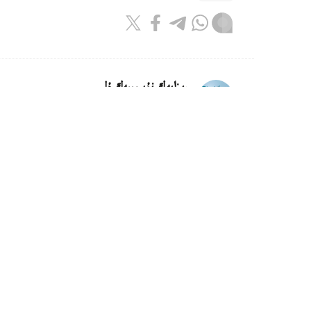
ريزابەك نۇسىپبەك ۇلى
اۆتور
12:55, 07 تامىز 2026
ەلىمىزدە ءبىر اپتا ىشىندە الەۋمەتتى
ارزاندادى
استانا. KAZINFORM - 
ماڭىزى بار ازىق-تۇلىك تاۋارلارىنىڭ ءبىرقاتارى 