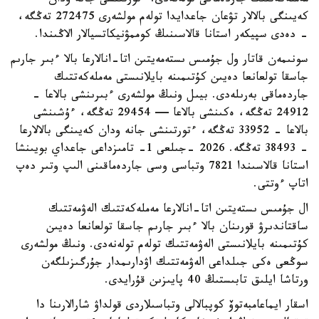
مەملەكەتتىك جاردەماقى تولەنەدى. ءتورتىنشى جانە ودان
كەيىنگى بالالار تۋعان جاعدايدا تولەم مولشەرى 272475 تەڭگە،
- دەدى سپيكەر استانا قالاسىنىڭ كوممۋنيكاتسيالار الاڭىندا.
سونىمەن قاتار ول جۇمىس ىستەمەيتىن اتا-انالارعا بالا ءبىر جارىم
جاسقا تولعانعا دەيىن كۇتىمىنە بايلانىستى مەملەكەتتىك
جاردەماقى بەرىلەدى. بيىل ونىڭ مولشەرى ءبىرىنشى بالاعا -
24912 تەڭگە، ەكىنشى بالاعا — 29454 تەڭگە، ءۇشىنشى
بالاعا - 33952 تەڭگە، ءتورتىنشى جانە ودان كەيىنگى بالالارعا
- 38493 تەڭگە. 2026 -جىلعى 1- تامىزداعى جاعداي بويىنشا
استانا قالاسىندا 7821 وتباسى وسى جاردەماقىنى الىپ وتىر دەپ
اتاپ ءوتتى.
ال جۇمىس ىستەيتىن اتا-انالارعا مەملەكەتتىك الەۋمەتتىك
ساقتاندىرۋ قورىنان بالا ءبىر جارىم جاسقا تولعانعا دەيىن
كۇتىمىنە بايلانىستى الەۋمەتتىك تولەم تولەنەدى. ونىڭ مولشەرى
سوڭعى ەكى جىلداعى الەۋمەتتىك اۋدارىمدار جۇرگىزىلگەن
ورتاشا ايلىق تابىستىڭ 40 پايىزىن قۇرايدى.
اسقار ايماعامبەتوۆ كوپبالالى وتباسىلاردى قولداۋ شارالارىنا دا