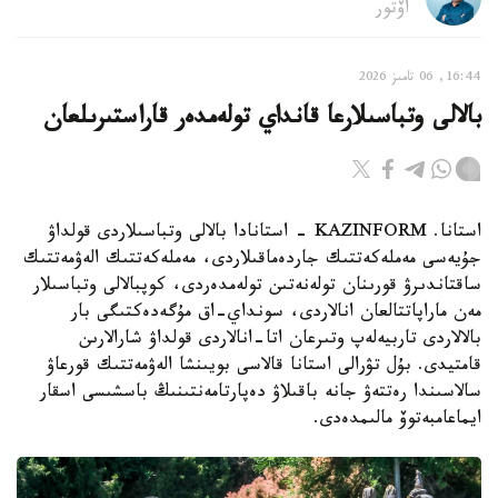
اۆتور
16:44, 06 تامىز 2026
بالالى وتباسىلارعا قانداي تولەمدەر قاراستىرىلعان
استانا. KAZINFORM - استانادا بالالى وتباسىلاردى قولداۋ
جۇيەسى مەملەكەتتىك جاردەماقىلاردى، مەملەكەتتىك الەۋمەتتىك
ساقتاندىرۋ قورىنان تولەنەتىن تولەمدەردى، كوپبالالى وتباسىلار
مەن ماراپاتتالعان انالاردى، سونداي-اق مۇگەدەكتىگى بار
بالالاردى تاربيەلەپ وتىرعان اتا-انالاردى قولداۋ شارالارىن
قامتيدى. بۇل تۋرالى استانا قالاسى بويىنشا الەۋمەتتىك قورعاۋ
سالاسىندا رەتتەۋ جانە باقىلاۋ دەپارتامەنتىنىڭ باسشىسى اسقار
ايماعامبەتوۆ مالىمدەدى.