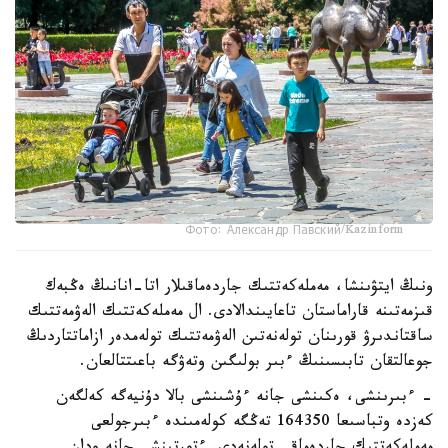
Фото: Александр Павский/Kazinform
ونىڭ ايتۋىنشا، مەملەكەتتىك جاردەماقىلار اتا-انانىڭ ەڭبەك
قىزمەتىنە قاراماستان تاعايىندالادى. ال مەملەكەتتىك الەۋمەتتىك
ساقتاندىرۋ قورىنان تولەنەتىن الەۋمەتتىك تولەمدەر ازاماتتاردىڭ
جوعالتقان تابىسىنىڭ ءبىر بولىگىن وتەۋگە باعىتتالعان.
- ءبىرىنشى، ەكىنشى جانە ءۇشىنشى بالا دۇنيەگە كەلگەن
كەزدە وتباسىعا 164350 تەڭگە كولەمىندە ءبىرجولعى