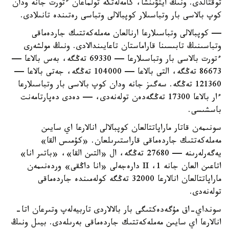
توقتالدى. ونىڭ ايتۋىنشا، كامەلەتكە تولماعان ءتورت جانە ودان
كوپ بالاسى بار وتباسىلار كوپبالالى وتباسى رەتىندە تانىلادى.
— كوپبالالى وتباسىلارعا ارنالعان مەملەكەتتىك جاردەماقى
وتباسىنىڭ تابىسىنا قاراماستان تاعايىندالادى. ونىڭ مولشەرى
ءتورت بالاسى بار وتباسىلارعا — 69330 تەڭگە، بەس بالاعا —
86673 تەڭگە، التى بالاعا — 104000 تەڭگە، جەتى بالاعا —
121360 تەڭگە. سەگىز جانە ودان كوپ بالاسى بار وتباسىلارعا
ءار بالاعا 17300 تەڭگەدەن تولەنەدى، — دەدى دەپارتامەنت
باسشىسى.
سونىمەن قاتار ماراپاتتالعان كوپبالالى انالارعا اي سايىن
مەملەكەتتىك جاردەماقى قاراستىرىلعان. «كۇمىس القا»
يەگەرلەرىنە — 27680 تەڭگە، ال «التىن القا»، «باتىر انا»
اتاعىن العان جانە 1، II دارەجەلى «انا داڭقى» وردەنىمەن
ماراپاتتالعان انالارعا 32000 تەڭگە كولەمىندە جاردەماقى
تولەنەدى.
سونداي-اق مۇگەدەكتىگى بار بالالاردى تاربيەلەپ وتىرعان اتا-
انالارعا اي سايىن مەملەكەتتىك جاردەماقى بەرىلەدى. بيىل ونىڭ