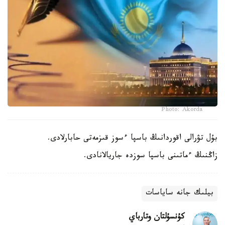
Photo: Akorda
بۇل تۋرالى اقوردانىڭ باسپا ءسوز قىزمەتى حابارلادى.
زاڭنىڭ ءماتىنى باسپا سوزدە جاريالانادى.
بيلىك جانە ساياسات
كۇنسۇلتان وتارباي