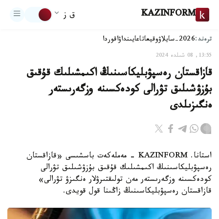
KAZINFORM
ق ز
ترەند:
2026-سايلاۋ
وقيعا
تاعايىنداۋ
اقوردا
13:55, 08 شىلدە 2024
قازاقستان رەسپۋبليكاسىنىڭ اكىمشىلىك قۇقىق
بۇزۋشىلىق تۋرالى كودەكسىنە وزگەرىستەر
ەنگىزىلدى
استانا. KAZINFORM - مەملەكەت باسشىسى «قازاقستان
رەسپۋبليكاسىنىڭ اكىمشىلىك قۇقىق بۇزۋشىلىق تۋرالى
كودەكسىنە وزگەرىستەر مەن تولىقتىرۋلار ەنگىزۋ تۋرالى»
قازاقستان رەسپۋبليكاسىنىڭ زاڭىنا قول قويدى.