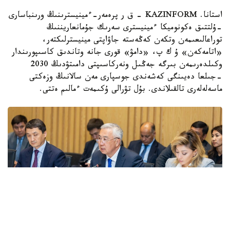
استانا. KAZINFORM - ق ر پرەمەر-ءمينيسترىنىڭ ورىنباسارى
-ۇلتتىق ەكونوميكا ءمينيسترى سەرىك جۇمانعاريننىڭ
توراعالىعىمەن وتكەن كەڭەستە جاۋاپتى مينيسترلىكتەر،
«اتامەكەن» ۇ ك پ، «دامۋ» قورى جانە وتاندىق كاسىپورىندار
وكىلدەرىمەن بىرگە جەڭىل ونەركاسىپتى دامىتۋدىڭ 2030
-جىلعا دەيىنگى كەشەندى جوسپارى مەن سالانىڭ وزەكتى
ماسەلەلەرى تالقىلاندى. بۇل تۋرالى ۇكىمەت ءمالىم ەتتى.