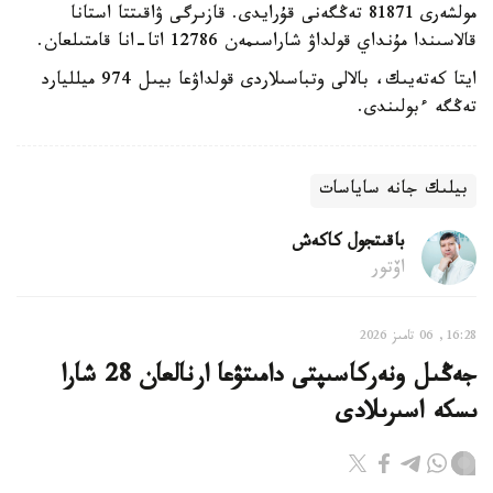
مولشەرى 81871 تەڭگەنى قۇرايدى. قازىرگى ۋاقىتتا استانا
قالاسىندا مۇنداي قولداۋ شاراسىمەن 12786 اتا-انا قامتىلعان.
ايتا كەتەيىك، بالالى وتباسىلاردى قولداۋعا بيىل 974 ميلليارد
تەڭگە ءبولىندى.
بيلىك جانە ساياسات
باقىتجول كاكەش
اۆتور
16:28, 06 تامىز 2026
جەڭىل ونەركاسىپتى دامىتۋعا ارنالعان 28 شارا
ىسكە اسىرىلادى