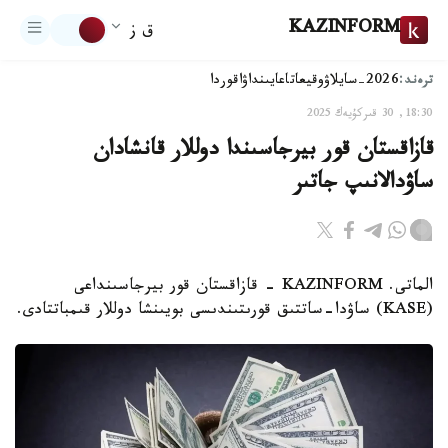
KAZINFORM
ق ز
ترەند:
2026-سايلاۋ
وقيعا
تاعايىنداۋ
اقوردا
18:30, 30 قىركۇيەك 2025
قازاقستان قور بيرجاسىندا دوللار قانشادان
ساۋدالانىپ جاتىر
الماتى. KAZINFORM - قازاقستان قور بيرجاسىنداعى
(KASE) ساۋدا-ساتتىق قورىتىندىسى بويىنشا دوللار قىمباتتادى.