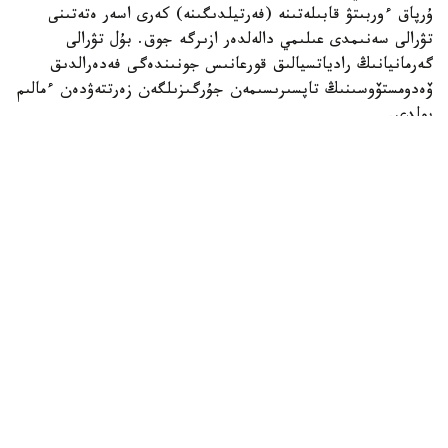
ۇرپاق ءوربىتۋ قابىلەتىنە (فەرتيلدىگىنە) كەرى اسەر ەتەتىنى
تۋرالى سەنىمدى عىلىمي دالەلدەر ازىرگە جوق. بۇل تۋرالى
گەرمانيانىڭ رادياتسيالىق قورعانىس جونىندەگى فەدەرالدىق
ۆەدومستۆوسىنىڭ تاپسىرىسىمەن جۇرگىزىلگەن زەرتتەۋدەن ءمالىم
بولدى.
ۆيدەو اۆتورى تۇرمىستىق ەلەكتروماگنيتتىك ءورىستى ولشەيتىن
قۇرىلعىنى قوزعالىسسىز تۇرعان كولىكتىڭ ورىندىعىنا قويعان.
قۇرىلعى ەكرانىندا 14 كە دەيىنگى كورسەتكىش پايدا بولىپ،
كەيىن ەسكەرتۋ سيگنالى قوسىلعان.
الايدا ۆيدەودا قۇرىلعىنىڭ ناقتى مودەلى، ولشەم بىرلىگى،
جيىلىك دياپازونى نەمەسە كاليبرلەۋ تۋرالى مالىمەتتەر
كورسەتىلمەگەن. مۇنداي اقپاراتسىز الىنعان ناتيجەلەردى عىلىمي
تۇرعىدان باعالاۋ مۇمكىن ەمەس.
سونىمەن قاتار قۇرىلعى ەكرانىنداعى «Harmful» («زياندى»)
دەگەن جازۋ تەك ءوندىرۋشى بەلگىلەگەن شەكتى دەڭگەيدەن
اسقانىن بىلدىرەدى. بۇل ادامنىڭ دەنساۋلىعىنا ناقتى قاۋىپ بار
ەكەنىن دالەلدەمەيدى.