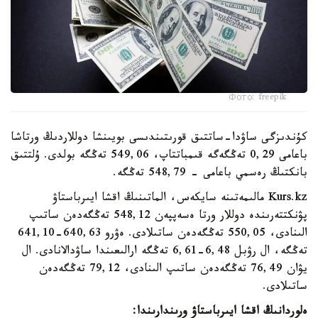
Фото: freepik
كۇندىزگى ساۋدا-ساتتىق قورىتىندىسى بويىنشا دوللاردىڭ ورتاشا
باعامى 0,29 تەڭگەگە قىمباتتاپ، 549,06 تەڭگە بولدى. ۇلتتىق
بانكتىڭ رەسمي باعامى - 548,79 تەڭگە.
Kurs.kz مالىمەتىنە سايكەس، الماتىنىڭ اقشا ايىرباستاۋ
پۋنكتتەرىندە دوللار ورتا ەسەپپەن 548,12 تەڭگەدەن ساتىپ
الىنادى، 550,05 تەڭگەدەن ساتىلادى. ەۋرو 640,63-641,10
تەڭگە، ال رۋبل 6,48-6,61 تەڭگە ارالىعىندا ساۋدالانادى. ال
يۋان 76,49 تەڭگەدەن ساتىپ الىنادى، 79,12 تەڭگەدەن
ساتىلادى.
ەلوردانىڭ اقشا ايىرباستاۋ ورىندارىندا: