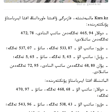
Фото: gazeta.uz
Kurs.kz مالىمەتىنشە، قازىرگى ۋاقىتتا ەلوردانىڭ اقشا ايىرباستاۋ
پۋنكتتەرىندە:
- دوللار 465,94 تەڭگەدەن ساتىپ الىنادى، 472,78
تەڭگەدەن ساتىلادى؛
- ەۋرو: ساتىپ الۋ - 533,87 تەڭگە، ساتۋ - 537,07 تەڭگە؛
- رۋبل: ساتىپ الۋ - 5,45 تەڭگە، ساتۋ - 5,65 تەڭگە؛
- يۋان 68,80 تەڭگەدەن ساتىپ الىنادى، 72,95 تەڭگەدەن
ساتىلادى.
الماتىنىڭ اقشا ايىرباستاۋ پۋنكتتەرىندە:
- دوللار: ساتىپ الۋ - 468,68 تەڭگە، ساتۋ - 470,97
تەڭگە؛
- ەۋرو: ساتىپ الۋ - 538,43 تەڭگە، ساتۋ - 543,96 تەڭگە؛