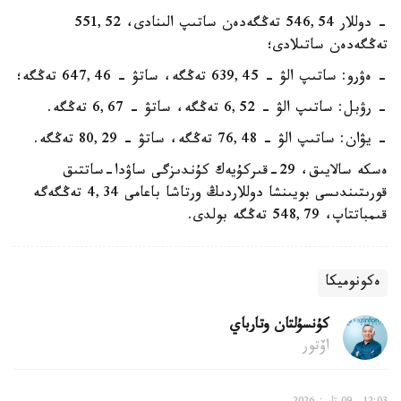
- دوللار 546,54 تەڭگەدەن ساتىپ الىنادى، 551,52
تەڭگەدەن ساتىلادى؛
- ەۋرو: ساتىپ الۋ - 639,45 تەڭگە، ساتۋ - 647,46 تەڭگە؛
- رۋبل: ساتىپ الۋ - 6,52 تەڭگە، ساتۋ - 6,67 تەڭگە.
- يۋان: ساتىپ الۋ - 76,48 تەڭگە، ساتۋ - 80,29 تەڭگە.
ەسكە سالايىق، 29-قىركۇيەك كۇندىزگى ساۋدا-ساتتىق
قورىتىندىسى بويىنشا دوللاردىڭ ورتاشا باعامى 4,34 تەڭگەگە
قىمباتتاپ، 548,79 تەڭگە بولدى.
ەكونوميكا
كۇنسۇلتان وتارباي
اۆتور