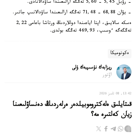
- رۋبل 5,45 - 5,60 تەڭگە ارالىعىندا ساۋدالانادى.
- يۋان 68,88 - 71,48 تەڭگە ارالىعىندا ساۋدالانىپ جاتىر.
ەسكە سالايىق، اپتا اياعىندا دوللاردىڭ ورتاشا باعامى 2,22
تەڭگەگە ءوسىپ، 469,93 تەڭگە بولدى.
ەكونوميكا
ريزابەك نۇسىپبەك ۇلى
اۆتور
13:42, 08 تامىز 2026
قىتايلىق ەلەكتروموبيلدەر ەرلەردىڭ دەنساۋلىعىنا
زيان كەلتىرە مە؟