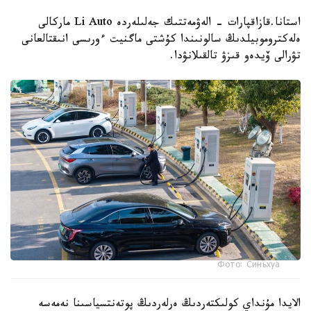
استانا.قازاقپارات - الەۋمەتتىك جەلىلەردە Li Auto ماركالى
ەلەكتروموبيلدىڭ سالونىندا كۇشتى ماگنيت ءورىسى انىقتالعانى
تۋرالى ۆيدەو قىزۋ تالقىلانۋدا.
Фото: Синьхуа
الايدا مۇنداي كولىكتەردىڭ ەرلەردىڭ پوتەنتسياسىنا نەمەسە