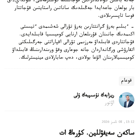
جەكە باسىن كۋالاندىراتىن قۇجاتتىڭ كوشىرمەسى، سونداي-اق
بار بولعان جاعدايدا جەڭىلدىك ساناتىن راستايتىن قۇجاتتار
قوسا تاپسىرىلادى.
- ءبىلىم بەرۋ گرانتتارىن بەرۋ تۋرالى شەشىمدى ءتيىستى
اكىمدىك جانىنان قۇرىلعان ارنايى كوميسسيا قابىلدايدى.
قۇجاتتاردى قابىلداۋ مەرزىمى تۋرالى اقپاراتتى جەرگىلىكتى
اتقارۋشى ورگانداردان جانە جوعارى وقۋ ورىندارىنىڭ قابىلداۋ
كوميسسيالارىنان الۋعا بولادى، دەپ حابارلادى مينيسترلىك.
قوعام
ريزابەك نۇسىپبەك ۇلى
اۆتور
15:12, 08 تامىز 2026
ساكەن سەيفۋللين. كۇرەڭ ات