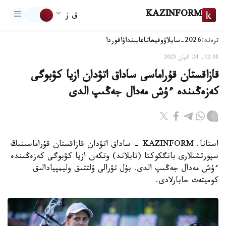
KAZINFORM
ق ز
ترەند:
2026-سايلاۋ
وقيعا
تاعايىنداۋ
اقوردا
12:08, 24 اقپان 2025
قازاقستان قۇراماسى ساداق اتۋدان ازيا كۋبوگى
كەزەڭىندە ءۇش مەدال جەڭىپ الدى
استانا. KAZINFORM - ساداق اتۋدان قازاقستان قۇراماسىنىڭ
سپورتشىلارى بانگكوكتا (تايلاند) وتكەن ازيا كۋبوگى كەزەڭىندە
ءۇش مەدال جەڭىپ الدى. بۇل تۋرالى ۇلتتىق وليمپيادالىق
كوميتەت حابارلادى.