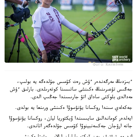
Фото: Kazinform
ءبىزدىڭ مەرگەندەر ءۇش رەت كۇمىس جۇلدەگە يە بولىپ،
جەڭىس تۇعىرىنىڭ ەكىنشى ساتىسىنا كوتەرىلدى. بارلىق ءۇش
مەدالدى بلوكتى ساداق اتۋ جارىسىندا جەڭىپ الدى.
جەكەلەي سىندا روكسانا يۋنۋسوۆا ەكىنشى ورىنعا يە بولدى.
ايەلدەر كوماندالىق سايىسىندا ۆيكتوريا ليان، روكسانا يۋنۋسوۆا
جانە ارۋجان جەكسەنبينوۆا كۇمىس جۇلدەگەر اتاندى.