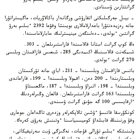
بويىنشا مامانداردى ماقساتتى دايارلاۋ ءۇشىن ءبىلىم بەرۋ
گرانتتارىن ۇسىنادى.
- بيىل جەرگىلىكتى اتقارۋشى ورگاندار باكالاۆريات، ماگيستراتۋرا
جانە رەزيدەنتۋرا باعدارلامالارى بويىنشا وقۋعا 2392 ءبىلىم بەرۋ
گرانتىن ءبولدى،-دەلىنگەن مينيسترلىك حابارلاماسىندا.
ەڭ كوپ گرانت استانا قالاسىندا قاراستىرىلعان - 303.
شىمكەنت قالاسىنىڭ اكىمدىگى 285، شىعىس قازاقستان وبلىسى
270 گرانت ءبولدى.
باتىس قازاقستان وبلىسىندا – 211، اباي جانە تۇركىستان
وبلىستارىندا – 200 دەن، اقمولا وبلىسىندا – 199، قاراعاندى
وبلىسىندا – 198، اتىراۋ وبلىسىندا – 187، ماڭعىستاۋ
وبلىسىندا 163 گرانت قاراستىرىلعان. قالعان وڭىرلەردىڭ
ءارقايسىسى 100 گە جۋىق گرانت ۇسىندى.
كونكۋرسقا قاتىسۋ ءۇشىن تالاپكەرلەر وزدەرى تاڭداعان جوعارى
وقۋ ورنىنىڭ قابىلداۋ كوميسسياسىنا ءوتىنىش بەرۋى كەرەك.
وتىنىشكە ءبىلىم تۋرالى قۇجات، نەگىزگى ۇبت سەرتيفيكاتى،