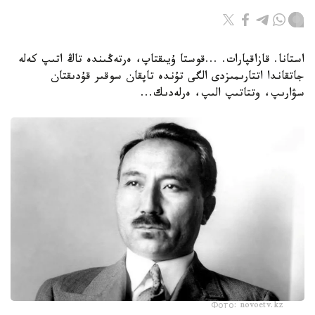
استانا. قازاقپارات. ...قوستا ۇيىقتاپ، ەرتەڭىندە تاڭ اتىپ كەلە
جاتقاندا اتتارىمىزدى الگى تۇندە تاپقان سوقىر قۇدىقتان
سۋارىپ، وتتاتىپ الىپ، ەرلەدىك...
Фото: novoetv.kz