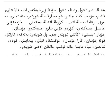
مەنىڭ اتىم ءشول وتىنا، ءشول سۋىنا ۇيرەنبەگەن ات، قاباقتارى
قاتىپ جۇدەپ كەلە جاتىر. شولدە ارقانىڭ شوپتەرىنىڭ ءبىرى دە
جوق. ارقادا مەنىڭ اتىم - كۇرەڭ اتتىڭ جەگەنى - جازدىگۇنى
جاسىل جىبەكتەي، كۇزدى كۇنى سارى جىبەكتەي جۇمساق،
جۇپار ءيىستى، ءتاتتى شوپتەر ەدى. ول شوپتەر: بەتەگە، تارلاۋ،
كوك جۋسان، قارا جۋسان، جوڭىشقا، قياق، بيدايىق، كودە،
شالعىن، ميا، مايسا جانە تولىپ جاتقان ادەمى شوپتەر.
بەتپاقتا بۇل شوپتەر جوق. بەتپاقتىڭ شوپتەرى سەلدىر، قوڭىر،
سۇر، قۋارعان، سوياۋلانعان قاتتى، قوڭىرسۇر وسىمدىك. ول
شوپتەر: سوياۋ جۋسان، قارا قوڭىر جۋسان، يزەن، ەبەلەك.
راس، كوكپەك پەن جۋسان ارقادا دا بار. بەتپاقتا دا بار.
ارقانىڭ سۋى كوبىنەسە تۇشى، ءتاتتى، تۇنىق سۋ جانە ونداي
سۋلار كوپ. ۇلكەن شالقار ايدىن كولدەر، ۇزىن اققان وزەندەر،
تاۋدان، ادىردان سىلدىراپ اققان كۇمىس سۋلى بۇلاقتار، كوك
شالعىندى، ءمولدىر سۋلى تومارلار ءتاتتى سۋىق سۋلى قۇدىقتار
ارقانىڭ جان- جانۋارلارىنىڭ سۇيگەن، ۇيرەنگەن سۋسىنى.