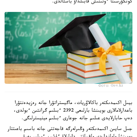
كونكۋرسىنا ءوتىنىش قابىلداۋ باستالدى.
Фото: Gov.kz
بيىل اكىمدىكتەر باكالاۆريات، ماگيستراتۋرا جانە رەزيدەنتۋرا
باعدارلامالارى بويىنشا بارلىعى 2392 ءبىلىم گرانتىن ءبولدى،
دەپ حابارلايدى عىلىم جانە جوعارى ءبىلىم مينيسترلىگى.
جىل سايىن اكىمدىكتەر وڭىرلەرگە قاجەتتى جانە باسىم باعىتتار