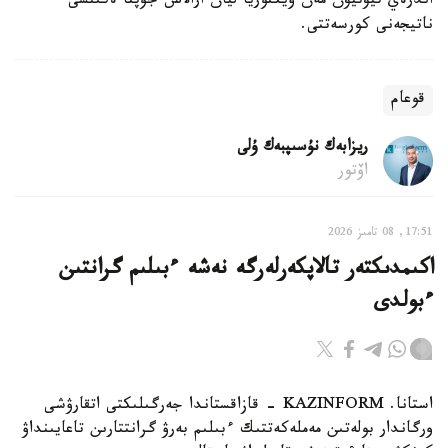
اندرەي تيۋتيۋن مەن ۆيكتوريا ليان ارالاس جۇپتا ەكىنشى
ناتيجەنى كورسەتتى.
قوعام
ريزابەك نۇسىپبەك ۇلى
اۆتور
17:51, 08 تامىز 2026
اكىمدىكتەر تالاپكەرلەرگە نەشە ءبىلىم گرانتىن
ءبولدى
استانا. KAZINFORM - قازاقستاندا جەرگىلىكتى اتقارۋشى
ورگاندار بولەتىن مەملەكەتتىك ءبىلىم بەرۋ گرانتتارىن تاعايىنداۋ