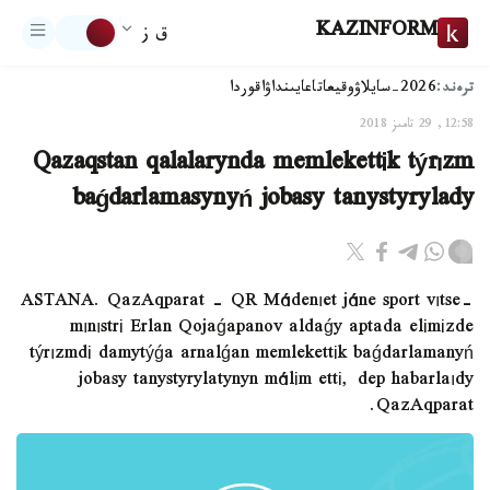
KAZINFORM
ق ز
ترەند:
2026-سايلاۋ
وقيعا
تاعايىنداۋ
اقوردا
12:58, 29 تامىز 2018
Qazaqstan qalalarynda memlekettіk týrızm
baǵdarlamasynyń jobasy tanystyrylady
ASTANA. QazAqparat - QR Mádenıet jáne sport vıtse-
mınıstrі Erlan Qojaǵapanov aldaǵy aptada elіmіzde
týrızmdі damytýǵa arnalǵan memlekettіk baǵdarlamanyń
jobasy tanystyrylatynyn málіm ettі, dep habarlaıdy
QazAqparat.