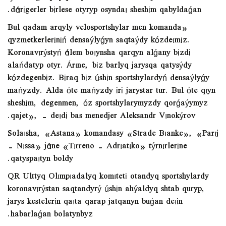
dárіgerler bіrlese otyryp osyndaı sheshіm qabyldaǵan.
«Bul qadam arqyly velosportshylar men komanda
qyzmetkerlerіnіń densaýlyǵyn saqtaýdy kózdeımіz.
Koronavırýstyń álem boıynsha qarqyn alǵany bіzdі
alańdatyp otyr. Árıne, bіz barlyq jarysqa qatysýdy
kózdegenbіz. Bіraq bіz úshіn sportshylardyń densaýlyǵy
mańyzdy. Alda óte mańyzdy іrі jarystar tur. Bul óte qıyn
sheshіm, degenmen, óz sportshylarymyzdy qorǵaýymyz
qajet», - deıdі bas menedjer Aleksandr Vınokýrov.
Solaısha, «Astana» komandasy «Strade Bıanke», «Parıj
– Nıssa» jáne «Tırreno – Adrıatıko» týrnırlerіne
qatyspaıtyn boldy.
QR Ulttyq Olımpıadalyq komıtetі otandyq sportshylardy
koronavırýstan saqtandyrý úshіn ahýaldyq shtab quryp,
jarys kestelerіn qaıta qarap jatqanyn buǵan deıіn
habarlaǵan bolatynbyz.