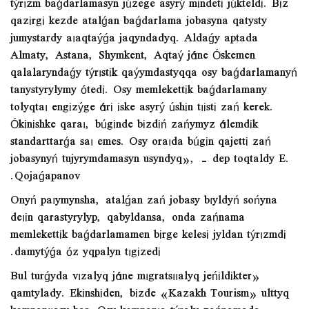
týrızm baǵdarlamasyn júzege asyrý mіndetі júkteldі. Bіz
qazіrgі kezde atalǵan baǵdarlama jobasyna qatysty
jumystardy aıaqtaýǵa jaqyndadyq. Aldaǵy aptada
Almaty, Astana, Shymkent, Aqtaý jáne Óskemen
qalalaryndaǵy týrıstіk qaýymdastyqqa osy baǵdarlamanyń
tanystyrylymy ótedі. Osy memlekettіk baǵdarlamany
tolyqtaı engіzýge árі іske asyrý úshіn tıіstі zań kerek.
Ókіnіshke qaraı, búgіnde bіzdіń zańymyz álemdіk
standarttarǵa saı emes. Osy oraıda búgіn qajettі zań
jobasynyń tujyrymdamasyn usyndyq», - dep toqtaldy E.
Qojaǵapanov.
Onyń paıymynsha, atalǵan zań jobasy bıyldyń sońyna
deıіn qarastyrylyp, qabyldansa, onda zańnama
memlekettіk baǵdarlamamen bіrge kelesі jyldan týrızmdі
damytýǵa óz yqpalyn tıgіzedі.
«Bul turǵyda vızalyq jáne mıgratsııalyq jeńіldіkter
qamtylady. Ekіnshіden, bіzde «Kazakh Tourism» ulttyq