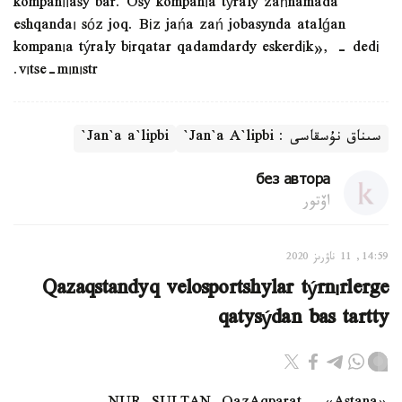
kompanııasy bar. Osy kompanıa týraly zańnamada
eshqandaı sóz joq. Bіz jańa zań jobasynda atalǵan
kompanıa týraly bіrqatar qadamdardy eskerdіk», - dedі
vıtse-mınıstr.
سىناق نۇسقاسى : Jan`a A`lipbi`
Jan`a a`lipbi`
без автора
اۆتور
14:59, 11 ناۋرىز 2020
Qazaqstandyq velosportshylar týrnırlerge
qatysýdan bas tartty