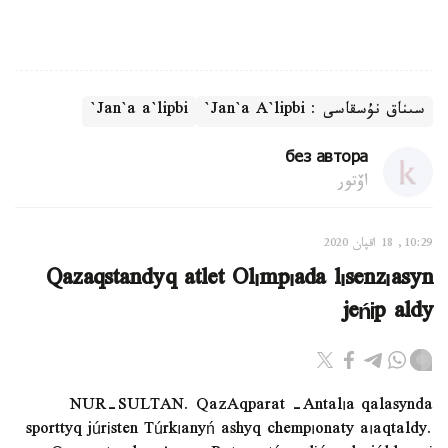
سىناق نۇسقاسى : Jan`a A`lipbi`
Jan`a a`lipbi`
без автора
اۆتور
10:29, 18 اقپان 2020
Qazaqstandyq atlet Olımpıada lısenzıasyn
jeńіp aldy
NUR-SULTAN. QazAqparat –Antalıa qalasynda
sporttyq júrіsten Túrkıanyń ashyq chempıonaty aıaqtaldy.