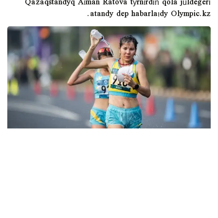
Qazaqstandyq Aıman Ratova týrnırdіń qola júldegerі
atandy dep habarlaıdy Olympic.kz.
Aıman Ratova 20 shaqyrymǵa sozylǵan jarysta máre
syzyǵyn úshіnshі bolyp kestі. Ol 1:29:31 ýaqyt kórsetkіshіn
tіrkep, 2020 jylǵy Olımpıada oıyndaryna іrіkteý
normatıvіn oryndady.
Bіrіnshі oryndy ýkraınalyq Olena Sobchýk, ekіnshі oryndy