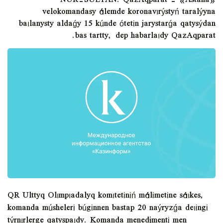
NUR-SULTAN. QazAqparat - «Astana»
velokomandasy álemde koronavırýstyń taralýyna
baılanysty aldaǵy 15 kúnde ótetіn jarystarǵa qatysýdan
bas tartty, dep habarlaıdy QazAqparat.
QR Ulttyq Olımpıadalyq komıtetіnіń málіmetіne sáıkes,
komanda múshelerі búgіnnen bastap 20 naýryzǵa deıіngі
týrnırlerge qatyspaıdy. Komanda menedjmentі men