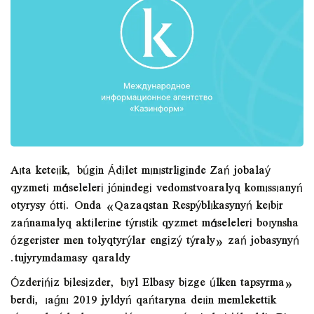
Aıta keteıіk, búgіn Ádіlet mınıstrlіgіnde Zań jobalaý
qyzmetі máselelerі jónіndegі vedomstvoaralyq komıssıanyń
otyrysy óttі. Onda «Qazaqstan Respýblıkasynyń keıbіr
zańnamalyq aktіlerіne týrıstіk qyzmet máselelerі boıynsha
ózgerіster men tolyqtyrýlar engіzý týraly» zań jobasynyń
tujyrymdamasy qaraldy.
«Ózderіńіz bіlesіzder, bıyl Elbasy bіzge úlken tapsyrma
berdі, ıaǵnı 2019 jyldyń qańtaryna deıіn memlekettіk