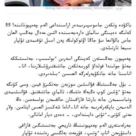
فوتو: instagram.com/ grekoroman_wrestlingkz
باكۋدە وتكەن جاسوسپىرىمدەر اراسىنداعى الەم چەمپيوناتىندا 55
كەلىگە دەيىنگى سالماق دارەجەسىندە التىن مەدال جەڭىپ العان
جاس بالۋانعا سۋ جاڭا اۆتوكولىك پەن اسىل تۇقىمدى تۇلپار
سىيعا تارتىلدى.
چەمپيون جەڭىستەن كەيىنگى اسەرىن ءبولىسىپ، جەتىستىككە
جەتۋ جولىندا قولداۋ كورسەتكەن جاتتىقتىرۋشىلارىنا، اتا-
اناسىنا جانە جانكۇيەرلەرگە العىسىن ءبىلدىردى.
- بۇل جەڭىستىڭ قۋانىشىن سوزبەن جەتكىزۋ قيىن. وسى كۇنگە
جەتۋ ءۇشىن كوپ ەڭبەك ەتتىك، تالماي جاتتىقتىق. قۋانىشىمدى
وتباسىممەن جانە بارشا قازاقستان حالقىمەن بولىسەمىن. ەڭ
الدىمەن باپكەرلەرىمە جانە اتا-اناما شەكسىز العىس ايتامىن. ولار
مەنى كۇنى-ءتۇنى دايىندادى، - دەدى ديار امانالى.
جەرلەستەرى الەم چەمپيونىنىڭ تاريحي جەتىستىگىن قازاقى
داستۇرمەن اتاپ ءوتىپ، قۇرمەت بەلگىسى رەتىندە تۇلپار