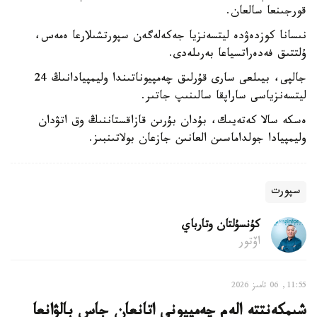
قورجىنعا سالعان.
نىسانا كوزدەۋدە ليتسەنزيا جەكەلەگەن سپورتشىلارعا ەمەس،
ۇلتتىق فەدەراتسياعا بەرىلەدى.
جالپى، بيىلعى سارى قۇرلىق چەمپيوناتىندا وليمپيادانىڭ 24
ليتسەنزياسى ساراپقا سالىنىپ جاتىر.
ەسكە سالا كەتەيىك، بۇدان بۇرىن قازاقستاننىڭ وق اتۋدان
وليمپيادا جولداماسىن العانىن جازعان بولاتىنبىز.
سپورت
كۇنسۇلتان وتارباي
اۆتور
11:55, 06 تامىز 2026
شىمكەنتتە الەم چەمپيونى اتانعان جاس بالۋانعا