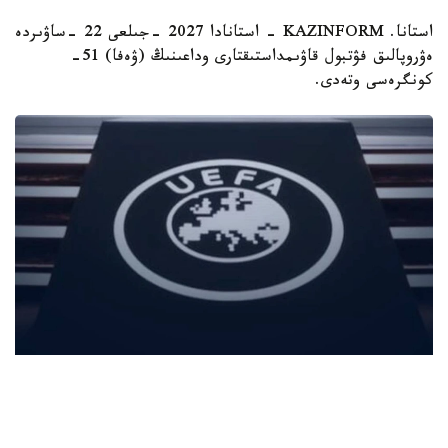
استانا. KAZINFORM - استانادا 2027 -جىلعى 22 -ساۋىردە
ەۋروپالىق فۋتبول قاۋىمداستىقتارى وداعىنىڭ (ۋەفا) 51-
كونگرەسى وتەدى.
Фото: Спорт және туризм министрлігі
بۇل - ۇيىمنىڭ ەڭ جوعارى باسقارۋشى ورگانى. كونگرەسس