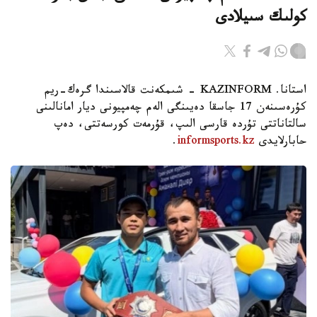
كولىك سىيلادى
استانا. KAZINFORM - شىمكەنت قالاسىندا گرەك-ريم
كۇرەسىنەن 17 جاسقا دەيىنگى الەم چەمپيونى ديار امانالىنى
سالتاناتتى تۇردە قارسى الىپ، قۇرمەت كورسەتتى، دەپ
حابارلايدى
informsports.kz
.