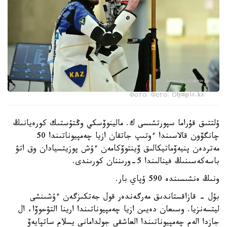
Фото: Фото: Оlympic.kz
ۇلتتىق قۇراما سپورتشىسى ك. مالينوۆسكي وڭتۇستىك كورەيانىڭ
چانگۆون قالاسىندا ءوتىپ جاتقان ازيا چەمپيوناتىندا 50
مەتردەن پنيەۆماتيكالىق ۆينتوۆكامەن ءۇش پوزيتسيادان وق اتۋ
باسەكەسىنىڭ فينالىندا 5-ورىننان كورىندى.
ونىڭ ەنشىسىندە 590 ۇپاي بار.
بۇل - قازاقستاندىق مەرگەندەر قول جەتكىزگەن ءۇشىنشى
ليتسەنزيا. وسىعان دەيىن ازيا چەمپيوناتىندا ارينا التۋحوۆا، ال
جازدا الەم چەمپيوناتىندا العاشقى جولدامانى يسلام ساتپايەۆ