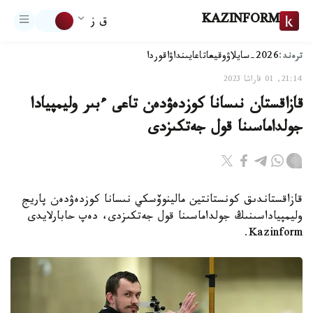
KAZINFORM
ق ز
ترەند:
2026-سايلاۋ
وقيعا
تاعايىنداۋ
اقوردا
21:14, 01 قاراشا 2023
قازاقستان نىسانا كوزدەۋدەن تاعى ءبىر وليمپيادا
جولداماسىنا قول جەتكىزدى
قازاقستاندىق كونستانتين مالينوۆسكي نىسانا كوزدەۋدەن پاريج
وليمپياداسىنىڭ جولداماسىنا قول جەتكىزدى، دەپ حابارلايدى
Kazinform.