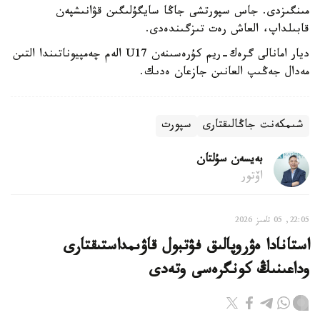
مىنگىزدى. جاس سپورتشى جاڭا سايگۇلىگىن قۋانىشپەن
قابىلداپ، العاش رەت تىزگىندەدى.
ديار امانالى گرەك-ريم كۇرەسىنەن U17 الەم چەمپيوناتىندا التىن
مەدال جەڭىپ العانىن جازعان ەدىك.
شىمكەنت جاڭالىقتارى
سپورت
بەيسەن سۇلتان
اۆتور
22:05, 05 تامىز 2026
استانادا ەۋروپالىق فۋتبول قاۋىمداستىقتارى
وداعىنىڭ كونگرەسى وتەدى