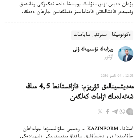
بۇعان دەيىن ازىق-تۇلىك بويىنشا ەلدە نەگىزگى وتاندىق
ونىمدەر قانشالىقتى قامتاماسىز ەتىلگەنىن جازعان ەدىك.
ەكونوميكا
سىرتقى ساياسات
ريزابەك نۇسىپبەك ۇلى
اۆتور
12:52, 04 تامىز 2026
مەديتسينالىق تۋريزم: قازاقستانعا 4,5 مىڭ
شەتەلدىك ازامات كەلگەن
استانا. KAZINFORM - رەسمي ساۋالىمىزعا جولداعان
جاۋابىندا ق ر دەنساۋلىق ساقتاۋ مينيسترلىگى ەلىمىزدەگى