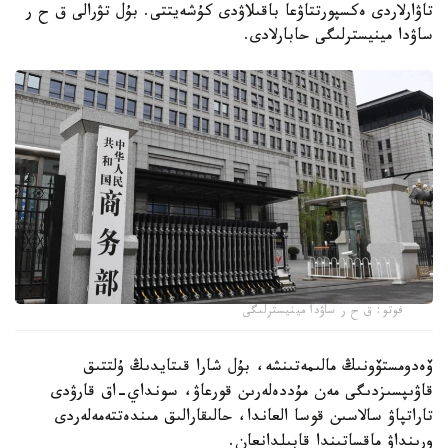
تاۋارلاردى ەكسپورتتاۋعا باقىلاۋدى كۇشەيتتى. بۇل تۋرالى ق ح ر
ساۋدا مينيسترلىگى حابارلادى.
فوتو: ق ح ر ساۋدا مينيسترلىگى
ۆەدومستۆونىڭ مالىمەتىنشە، بۇل شارا قىتايدىڭ ۇلتتىق
قاۋىپسىزدىگى مەن مۇددەلەرىن قورعاۋ، سونداي-اق قارۋدى
تاراتپاۋ سالاسىن قوسا العاندا، حالىقارالىق مىندەتتەمەلەردى
ورىنداۋ ماقساتىندا قابىلدانعان.