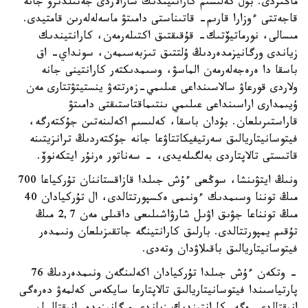
ماڭىزدى. بۇل كەلىسىم كارانتيندىك شارالاردى جەتىلدىرۋ جانە
قاجەتتى ءوزارا قارىم- قاتىناستى دامىتۋ ماسەلەلەرىن قامتيدى.
مىسالى، نورماتيۆتىك- قۇقىقتىق اكتىلەرمەن، كارانتيندىك
زياندى ورگانيزمدەردىڭ ۇلتتىق تىزبەسىمەن، سونداي- اق
باسقا دا ەرەجەلەرمەن الماسۋ، وسىمدىكتەر كارانتينى جانە
ولاردى قورعاۋ سالاسىنداعى عىلىمي-زەرتتەۋ ينستيتۋتتارى مەن
ۇيىمدارى اراسىنداعى عىلىمي ىنتىماقتاستىقتى دامىتۋ
قاراستىرىلعان. بۇدان باسقا، كەلىسىم اكەلىنەتىن جۇكتەرگە،
فيتوسانيتاريالىق سەرتيفيكاتتاۋعا جانە جۇكتەردىڭ ترانزيتىنە
قاتىستى تالاپتاردى بەلگىلەيدى، - سەناتور ەرنۇر ايتكەنوۆ.
ونىڭ ايتۋىنشا، سوڭعى ءۇش جىلدا قازاقستاننان تۇركياعا 700
مىڭ توننا وسىمدىك ءونىمى ەكسپورتتالدى، ال تۇركيادان 40
مىڭ تونناعا جۋىق اۋىل شارۋاشىلىعى داقىلى مەن 2,7 مىڭ
تۇقىم يمپورتتالدى. بارلىق كارانتينگە جاتقىزىلعان ونىمدەر
فيتوسانيتاريالىق باقىلاۋدان وتەدى.
- وتكەن ءۇش جىلدا تۇركيادان اكەلىنگەن ونىمدەردىڭ 76
پارتياسىندا فيتوسانيتاريالىق تالاپتارعا سايكەس كەلمەۋ دەرەگى