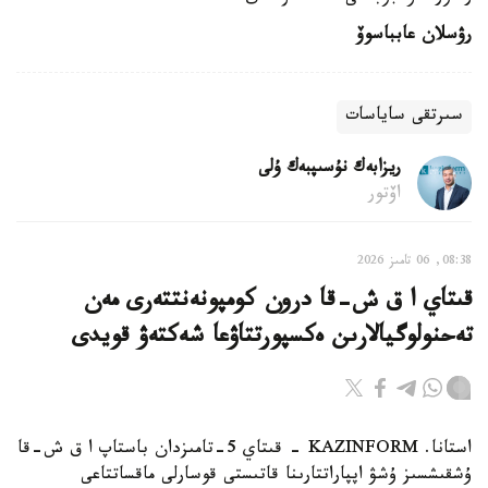
رۋسلان عابباسوۆ
سىرتقى ساياسات
ريزابەك نۇسىپبەك ۇلى
اۆتور
08:38, 06 تامىز 2026
قىتاي ا ق ش-قا درون كومپونەنتتەرى مەن
تەحنولوگيالارىن ەكسپورتتاۋعا شەكتەۋ قويدى
استانا. KAZINFORM - قىتاي 5-تامىزدان باستاپ ا ق ش-قا
ۇشقىشسىز ۇشۋ اپپاراتتارىنا قاتىستى قوسارلى ماقساتتاعى