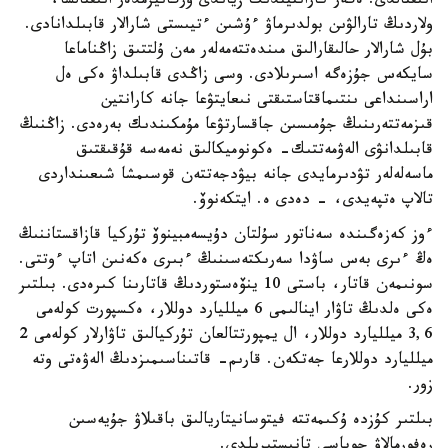
انىقتالدى. ەگەر كارانتيندىك زياندى ورگانيزمدەر انىقتالسا،
ولاردىڭ تارالۋىن بولدىرماۋ ءۇشىن ءتيىستى شارالار قابىلدانادى.
بۇل شارالار حالىقارالىق مىندەتتەمەلەر مەن ۇلتتىق زاڭناماعا
سايكەس جۇزەگە اسىرىلادى. وسى زاڭدى قابىلداۋ ەكى ەل
اراسىنداعى ىنتىماقتاستىقتى نىعايتۋعا جانە كارانتين
قىزمەتتەرىنىڭ جۇمىسىن جاقسارتۋعا مۇمكىندىك بەرەدى. زاڭنىڭ
قابىلدانۋى الەۋمەتتىك- ەكونوميكالىق نەمەسە قۇقىقتىق
ماسەلەلەر تۋدىرمايدى جانە بيۋدجەتتەن قوسىمشا شىعىنداردى
تالاپ ەتپەيدى، - دەدى ە. ايتكەنوۆ.
ءوز كەزەگىندە سەناتور سۇلتان دۇيسەمبينوۆ تۇركيا قازاقستاننىڭ
ەڭ ءىرى بەس ساۋدا سەرىكتەسىنىڭ ءبىرى ەكەنىن اتاپ ءوتتى.
سونىمەن قاتار، باستى 10 ينۆەستوردىڭ قاتارىنا كىرەدى. بىلتىر
ەكى ەلدىڭ تاۋار اينالىمى 6 ميلليارد دوللار، ەكسپورت كولەمى
3,6 ميلليارد دوللار، ال يمپورتتالعان تۇركيالىق تاۋارلار كولەمى 2
ميلليارد دوللارعا جەتكەن. قارىم- قاتىناسىمىزدىڭ الەۋەتى وتە
زور.
بىلتىر كۇزدە ۇكىمەتتە فيتوسانيتاريالىق باقىلاۋ جۇيەسىن
رەفورمالاۋ جوباسى تانىستىرىلدى.