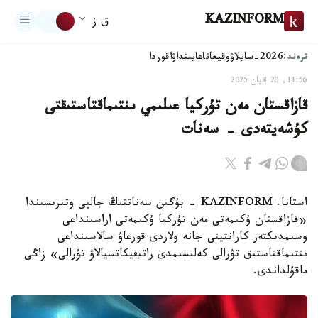
KAZINFORM
ق ز
ترەند:
2026-سايلاۋ
وقيعا
تاعايىنداۋ
اقوردا
11:56, 20 اقپان 2025
قازاقستان مەن تۇركيا عىلىمي ىنتىماقتاستىقتى
كۇشەيتەدى - سەنات
استانا. KAZINFORM - بۇگىن سەناتتىڭ جالپى وتىرىسىندا
«قازاقستان ۇكىمەتى مەن تۇركيا ۇكىمەتى اراسىنداعى
وسىمدىكتەر كارانتينى جانە ولاردى قورعاۋ سالاسىنداعى
ىنتىماقتاستىق تۋرالى كەلىسىمدى راتيفيكاتسيالاۋ تۋرالى» زاڭى
ماقۇلداندى.