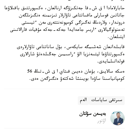
حابارلامادا ا ق ش-قا جەتكىزۋگە ارنالعان، ەكسپورتتىق باقىلاۋعا
جاتاتىن قوسارلى ماقساتتاعى تاۋارلار تىزىمىنە ەنگىزىلگەن
دروندار، ولاردىڭ نەگىزگى كومپونەنتتەرى مەن ءتيىستى
تەحنولوگيالارى ءاربىر جاعدايدا جەكە-جەكە مۇقيات قارالاتىنى
ايتىلعان.
قابىلدانعان شەشىمگە سايكەس، بۇل ساناتتاعى تاۋارلاردى
ەكسپورتتاۋعا ليتسەنزيا الۋ ءراسىمىن جەڭىلدەتۋ شارالارى
قولدانىلمايدى.
ەسكە سالايىق، بۇعان دەيىن قىتاي ا ق ش-تىڭ 56
كومپانياسىنا ساۋدا بويىنشا شەكتەۋ ەنگىزگەن ەدى.
سىرتقى ساياسات
الەم
بەيسەن سۇلتان
اۆتور