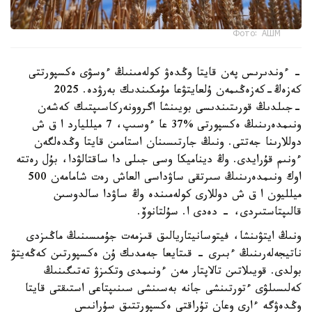
Фото: АШМ
- ءوندىرىس پەن قايتا وڭدەۋ كولەمىنىڭ ءوسۋى ەكسپورتتى
كەزەڭ-كەزەڭىمەن ۇلعايتۋعا مۇمكىندىك بەرۋدە. 2025
-جىلدىڭ قورىتىندىسى بويىنشا اگروونەركاسىپتىك كەشەن
ونىمدەرىنىڭ ەكسپورتى %37 عا ءوسىپ، 7 ميلليارد ا ق ش
دوللارىنا جەتتى. ونىڭ جارتىسىنان استامىن قايتا وڭدەلگەن
ءونىم قۇرايدى. وڭ ديناميكا وسى جىلى دا ساقتالۋدا، بۇل رەتتە
اوك ونىمدەرىنىڭ سىرتقى ساۋداسى العاش رەت شامامەن 500
ميلليون ا ق ش دوللارى كولەمىندە وڭ ساۋدا سالدوسىن
قالىپتاستىردى، - دەدى ا. سۇلتانوۆ.
ونىڭ ايتۋىنشا، فيتوسانيتاريالىق قىزمەت جۇمىسىنىڭ ماڭىزدى
ناتيجەلەرىنىڭ ءبىرى - قىتايعا جەمدىك ۇن ەكسپورتىن كەڭەيتۋ
بولدى. قويىلاتىن تالاپتار مەن ءونىمدى وتكىزۋ تەتىگىنىڭ
كەلىسىلۋى ءتورتىنشى جانە بەسىنشى سىنىپتاعى استىقتى قايتا
وڭدەۋگە ءارى وعان تۇراقتى ەكسپورتتىق سۇرانىس