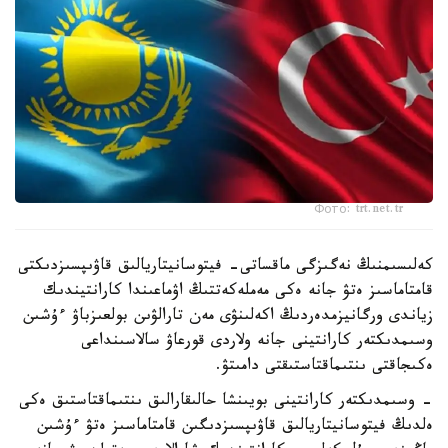
Фото: trt.net.tr
كەلىسىمنىڭ نەگىزگى ماقساتى- فيتوسانيتاريالىق قاۋىپسىزدىكتى
قامتاماسىز ەتۋ جانە ەكى مەملەكەتتىڭ اۋماعىندا كارانتيندىك
زياندى ورگانيزمدەردىڭ اكەلىنۋى مەن تارالۋىن بولعىزباۋ ءۇشىن
وسىمدىكتەر كارانتينى جانە ولاردى قورعاۋ سالاسىنداعى
ەكىجاقتى ىنتىماقتاستىقتى دامىتۋ.
- وسىمدىكتەر كارانتينى بويىنشا حالىقارالىق ىنتىماقتاستىق ەكى
ەلدىڭ فيتوسانيتاريالىق قاۋىپسىزدىگىن قامتاماسىز ەتۋ ءۇشىن