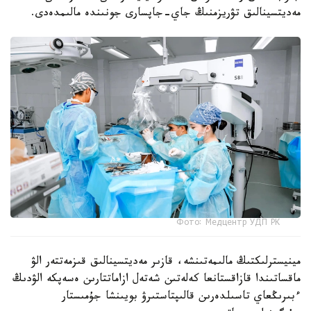
مەديتسينالىق تۋريزمنىڭ جاي-جاپسارى جونىندە مالىمدەدى.
Фото: Медцентр УДП РК
مينيسترلىكتىڭ مالىمەتىنشە، قازىر مەديتسينالىق قىزمەتتەر الۋ
ماقساتىندا قازاقستانعا كەلەتىن شەتەل ازاماتتارىن ەسەپكە الۋدىڭ
ءبىرىڭعاي تاسىلدەرىن قالىپتاستىرۋ بويىنشا جۇمىستار