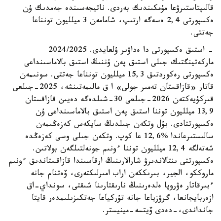
قالىپتاستىرۋعا مۇمكىندىك بەردى. ناتيجەسىندە جەمدىك ۇن
ەكسپورتى 2,4 ەسەگە ارتىپ، شامامەن 3 ميلليون تونناعا
جەتتى.
- استىق ەكسپورتى دا ەداۋىر ۇلعايدى. 2024/2025
ماركەتينگتىك جىلى استىق پەن ۇننىڭ استىق بالاماسىنداعى
ەكسپورتى رەكوردتىق 15,3 ميلليون تونناعا جەتتى. سونىمەن
قاتار «قازاقستان تەمىر جولى» ا ق مالىمەتىنشە، 2025-جىلعى
قىركۇيەكتەن 2026-جىلعى 30-شىلدەگە دەيىن قازاقستان
13,9 ميلليون توننا استىق پەن استىق بالاماسىنداعى ۇن
ەكسپورتتادى. بۇل وتكەن جىلدىڭ سايكەس كەزەڭىمەن
سالىستىرعاندا %12,6 عا كوپ. وتكەن جىلى وسى كەزەڭدە
شەتەلگە 12,4 ميلليون توننا ءونىم جونەلتىلگەن بولاتىن.
ەكسپورتتى ىنتالاندىرۋ شارالارىنىڭ ارقاسىندا قازاقستاندىق ءونىم
ماروككو، الجير، بىرىككەن اراب امىرلىكتەرى، ۆەتنام جانە
ءبىرقاتار ەۋروپا ەلدەرىنىڭ نارىقتارىنا شىقتى، سونداي-اق
ازەربايجانعا، گرۋزياعا جانە تۇركياعا جەتكىزىلىمدەر قايتا
جانداندى،-دەدى ۆيتسە-مينيستر.