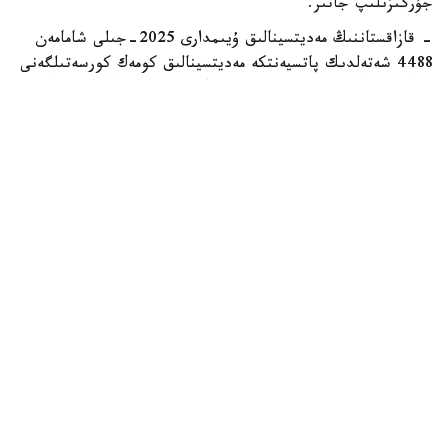
جۇرگىزىلىپ جاتىر.
- قازاقستاننىڭ مەديتسينالىق ۇيىمدارى 2025-جىلى شامامەن
4488 شەتەلدىك پاتسيەنتكە مەديتسينالىق كومەك كورسەتىلگەنى
تۋرالى دەرەكتەر ۇسىندى. مەديتسينالىق ۇيىمداردىڭ الدىن الا
دەرەكتەرىنە سايكەس، 2026-جىلدىڭ ءبىرىنشى توقسانىندا
1184 شەتەلدىك پاتسيەنتكە مەديتسينالىق كومەك
كورسەتىلدى،-دەلىنگەن حابارلامادا.
سونىمەن قاتار، قازاقستانعا مەديتسينالىق قىزمەتتەر الۋعا
نەگىزىنەن جاقىن شەت مەملەكەتتەردىڭ، ونىڭ ىشىندە رەسەي،
قىرعىزستان، وزبەكستان، تاجىكستان، قىتاي جانە باسقا
ەلدەردىڭ ازاماتتارى قىزىعۋشىلىق تانىتادى.
ودان بولەك، الىس شەت مەملەكەتتەردەن كەلەتىن ناۋقاستار دا
بار. ماسەلەن، گەرمانيا، ا ق ش، ۇلى بريتانيا، كانادا، تۇركيا،
نيدەرلاند، يتاليا، ۆەنگريا جانە باسقا دا ەلدەردىڭ ازاماتتارى
قازاقستاندا مەديتسينالىق قىزمەتكە جۇگىنەدى.
ايتا كەتەيىك، بۇعان دەيىن ونلاين مەديتسينالىق قىزمەتتەردىڭ
اۋقىمى كەڭەيەتىنىن جازعانبىز.