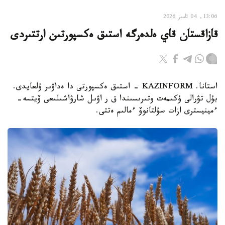
13:06, 04 تامىز 2026
قازاقستان قاي ەلدەرگە استىق ەكسپورتىن ارتتىردى
استانا. KAZINFORM - استىق ەكسپورتى دا ەداۋىر ۇلعايدى.
بۇل تۋرالى ۇكىمەت وتىرىسىندا ق ر اۋىل شارۋاشىلىعى ۆيتسە-
ءمينيسترى ازات سۇلتانوۆ ءمالىم ەتتى.