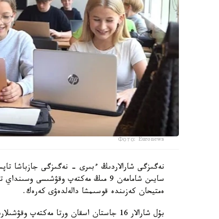
Фото: Euronews
نەگىزگى شارالاردىڭ ءبىرى - نەگىزگى جازباشا تاپسى
سايىن شامامەن 9 مىڭ مەكتەپ وقۋشىسى وس
ەمتيحان كەزىندە قوسىمشا دالەلدەۋى كەرەك.
بۇل شارالار 16 جاستان اسقان ورتا مەكتەپ وقۋشىلارىنا قاتىستى بولادى.