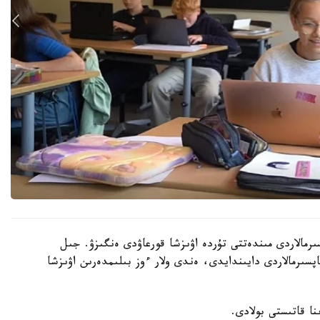
رمالاردى مىندەتتى تۇردە اۋىزشا قورعاۋدى ەنگىزۋ. جىل
ىنداي تاپسىرمالاردى دايىندايدى، ەندى ولار ءوز بىلىمدەرىن اۋىزشا