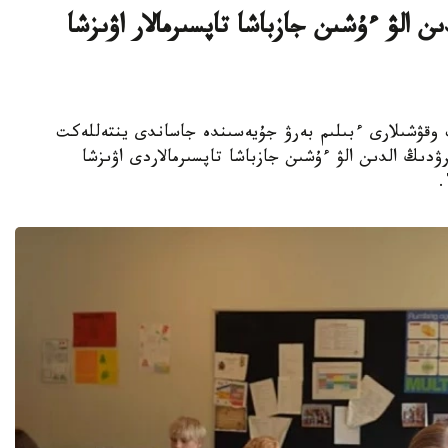
ن الۋ ءۇشىن جازباشا تاپسىرمالار اۋىزشا
جوعارى سىنىپ وقۋشىلارى ءبىلىم بەرۋ جۇيەسىندە جاساندى ينتەللەكت
ۋدىڭ الدىن الۋ ءۇشىن جازباشا تاپسىرمالاردى اۋىزشا