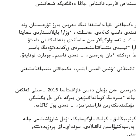
اسىنداعى قارىم-قاتىناس جاڭا دەڭگەيگە شىعاتىنىن
ەكىجاقتى ىقپالداستىققا تىڭ سەرپىن بەرۋ تۇرعىسىنان وتە
ندى دامىپ كەلەدى. مەنىڭشە، ءوزارا بايلانىستاردى نىعايتا
ءىت تەحنولوگيالار مەن جاساندى ينتەللەكتىنى دامىتۋ
ا ءتيىمدى ىنتىماقتاستىعىمىزدى وركەندەتۋدىڭ باسىم
زعا ەرەكشە ءمان بەرەمىن، - دەدى قاسىم-جومارت توقايەۆ.
 تانىتقانى ءۇشىن العىس ايتىپ، ەكىجاقتى ىنتىماقتاستىقتى
- ەلىڭىزگە شاقىرعانىڭىز ءۇشىن ريزاشىلىعىمدى بىلدىرەمىن. مەن بۇعان دەيىن قازاقستانعا 2015 -جىلى كەلگەن
 جانە ءسىزدىڭ كومانداڭىزبەن بىرگە ەكى ەل يگىلىگى
ۇمكىندىكتەرىن قاراستىرامىز، - دەدى پول كاگامە.
ەكونوميكالىق، كولىك-لوگيستيكا، اۋىل شارۋاشىلىعى جانە
ۋ پەرسپەكتيۆاسىن تالقىلادى. سونداي-اق پرەزيدەنتتەر
استى.