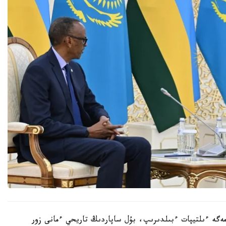
ەگە ءىلتيپات ءبىلدىرىپ، بۇل ساپاردىڭ تاريحي ءمانى زور