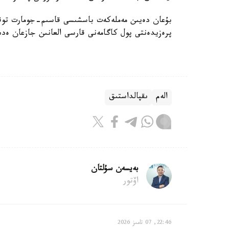
بۇعان دەيىن مەملەكەت باسشىسى قاسىم-جومارت توقايە
پرەزيدەنتى پول كاگامەنى قارسى العانىن جازعان ەد
الەم
ىقپالداستىق
بەيسەن سۇلتان
اۆتور
22:46, 07 تامىز 2026