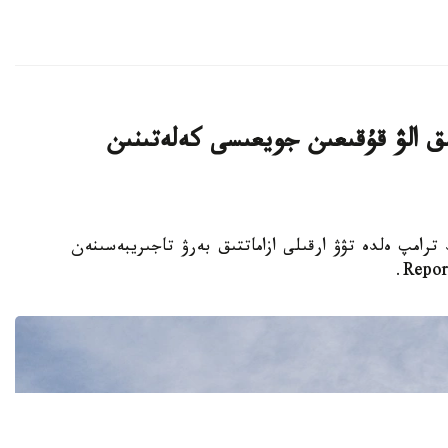
ىق الۋ قۇقىعىن جويعىسى كەلەتىنىن
تى دونالد ترامپ ەلدە تۋۋ ارقىلى ازاماتتىق بەرۋ تاجىريبەسىنەن