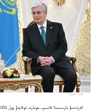
فوتو: اقوردا
كەزدەسۋ بارىسىندا قاسىم-جومارت توقايەۆ پول كاگام