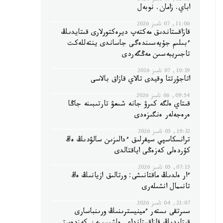
12:06, 07 تامىز 2026
اباي. زامان. نوبەل
11:06, 07 تامىز 2026
قازاقستاندىق مەكتەپ ديرەكتورلارى قىتايدىڭ
ءبىلىم جۇيەسىندەگى جاساندى ينتەللەكت
تاجىريبەسىن مەڭگەردى
10:39, 07 تامىز 2026
اتاجۇرتتا وقيدى تالاي قازاق بالاسى
09:54, 06 تامىز 2026
قىتاي ەلگە كىرۋ جانە شىعۋ تارتىبىنە جاڭا
ەرەجەلەر ەنگىزەدى
19:32, 05 تامىز 2026
ترانسكاسپي سيفرلىق ءدالىزىن سالۋدىڭ ەڭ
كۇردەلى كەزەڭى اياقتالدى
07:15, 05 تامىز 2026
ءار ەلدىڭ ماقتانىشى: ورتالىق ازيانىڭ ەڭ
تانىمال انشىلەرى
21:07, 04 تامىز 2026
سىرتقى ىستەر ءمينيسترىنىڭ ورىنباسارى