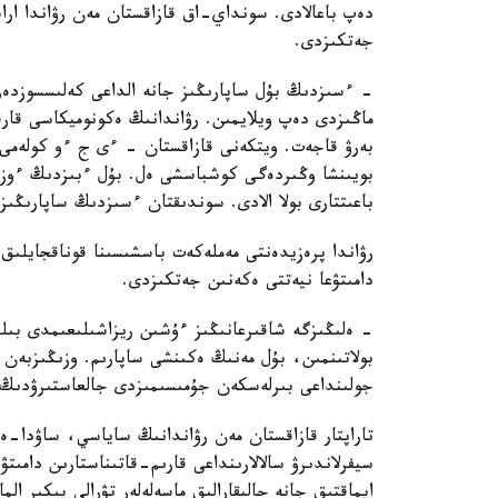
دەپ باعالادى. سونداي-اق قازاقستان مەن رۋاندا ار
جەتكىزدى.
- ءسىزدىڭ بۇل ساپارىڭىز جانە الداعى كەلىسسوزدەر 
ماڭىزدى دەپ ويلايمىن. رۋاندانىڭ ەكونوميكاسى قارقى
بەرۋ قاجەت. ويتكەنى قازاقستان - ءى ج ءو كولەمى، 
بويىنشا وڭىردەگى كوشباسشى ەل. بۇل ءبىزدىڭ ءوزار
باعىتتارى بولا الادى. سوندىقتان ءسىزدىڭ ساپارىڭى
رۋاندا پرەزيدەنتى مەملەكەت باسشىسىنا قوناقجايلىق
دامىتۋعا نيەتتى ەكەنىن جەتكىزدى.
بولاتىنمىن، بۇل مەنىڭ ەكىنشى ساپارىم. وزىڭىزبەن
جولىنداعى بىرلەسكەن جۇمىسىمىزدى جالعاستىرۋدىڭ م
تاراپتار قازاقستان مەن رۋاندانىڭ ساياسي، ساۋدا-
سيفرلاندىرۋ سالالارىنداعى قارىم-قاتىناستارىن دامىت
ايماقتىق جانە حالىقارالىق ماسەلەلەر تۋرالى پىكىر الم