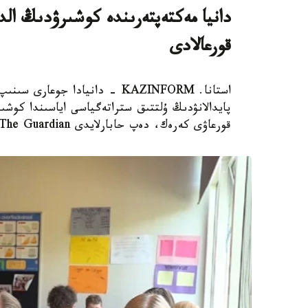
دانيا مەكتەپتەرىندە كوشىرۋدىڭ الدى
قورعالادى
استانا. KAZINFORM - دانيادا 
پايدالانۋدىڭ ۇلتتىق ستراتەگياسى اياسىندا كوشىر
قورعاۋى كەرەك، دەپ حابارلايدى The Guardian.