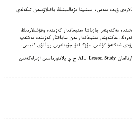
الاردى ۇيدە ەمەس، سىنىپتا مۇعالىمنىڭ باقىلاۋىمەن تىكەلەي
ىندە مەكتەپتەر جازباشا ەمتيحاندار كەزىندە وقۋشىلاردىڭ
 كەرەك. مەكتەپتەر ەمتيحاندار مەن ساباقتار كەزىندە مەكتەپ
زۋدى شەكتەۋ ءۇشىن سۇزگىلەۋ جۇيەلەرىن ورناتۋى ءتيىس.
وسىعان دەيىن QyzPU ستۋدەنتتەرى پەداگوگتەرگە ارنالعان AI- Lesson Study ج ي پلاتفورماسىن ازىرلەگەنىن