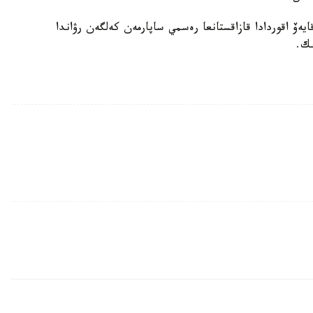
ۆ اقوردادا قازاقستانعا رەسمي ساپارمەن كەلگەن رۋاندا
ىك.