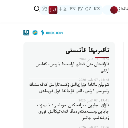
الداۋ
KZ
QZ
РУ
EN
中文
ق ز
ЎЗ
تاقىرىپقا قاتىستى
19:55, 07 تامىز 2026
قازاقستان مەن قىتاي اراسىندا بارىس-كەلىس
ارتتى
18:45, 07 تامىز 2026
شولپان-اتادا ەۋرازيالىق ۇكىمەتارالىق كەڭەستىڭ
وتىرىسى ءوتتى: التى قۇجاتقا قول قويىلدى
13:41, 07 تامىز 2026
قازاق-جاپون بىرلەسكەن جوباسى: ەلىمىزدە
جابايى وسىمدىكتەردىڭ گەنەتيكالىق قورى
زەرتتەلىپ جاتىر