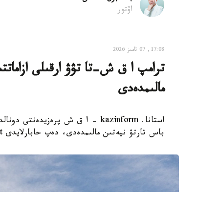
اۆتور
17:08, 07 تامىز 2026
ترامپ ا ق ش-تا تۋۋ ارقىلى ازاماتت
مالىمدەدى
استانا. kazinform - ا ق ش پرەزيدەن
باس تارتۋ نيەتىن مالىمدەدى، دەپ حابارلايدى Report.