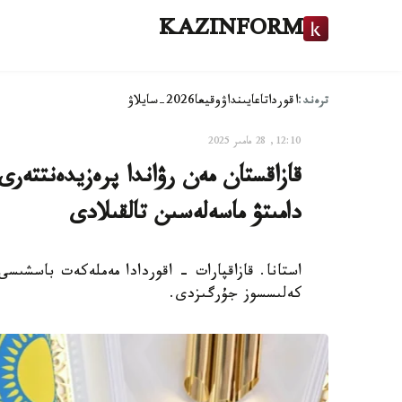
KAZINFORM
ترەند:
اقوردا
تاعايىنداۋ
وقيعا
2026-سايلاۋ
12:10, 28 مامىر 2025
قازاقستان مەن رۋاندا پرەزيدەنتتەرى 
دامىتۋ ماسەلەسىن تالقىلادى
استانا. قازاقپارات - اقوردادا مەملەكەت باسشىسى
كەلىسسوز جۇرگىزدى.