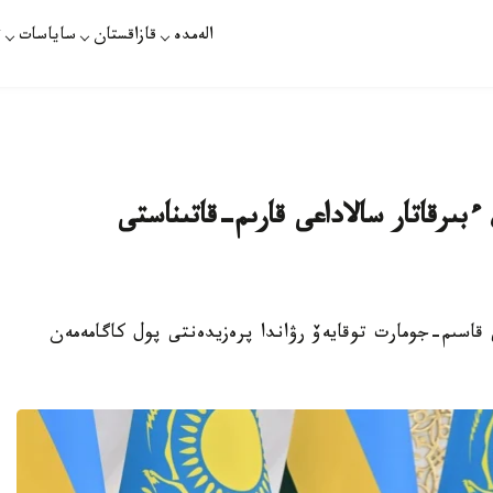
الەمدە
قازاقستان
ساياسات
ت
ءبىرقاتار سالاداعى قارىم-قاتىناستى
 قاسىم-جومارت توقايەۆ رۋاندا پرەزيدەنتى پول كاگامەمەن