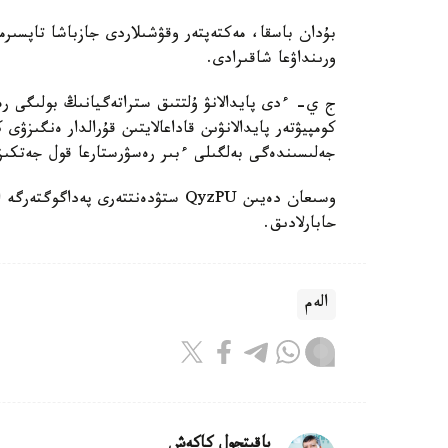
بۇدان باسقا، مەكتەپتەر وقۋشىلاردى جازباشا تاپسىرم
ورىنداۋعا شاقىرادى.
ج ي- ءدى پايدالانۋ ۇلتتىق ستراتەگيانىڭ بولىگى رەت
كومپيۋتەر پايدالانۋىن قاداعالايتىن قۇرالدار ەنگىزۋى
جەلىسىندەگى بەلگىلى ءبىر رەسۋرستارعا قول جەتكى
حابارلادىق.
الەم
باقىتجول كاكەش