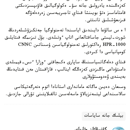
كەزەڭىندە يادرولىق جانە سۋ- ەكولوگيالىق قاۋىپسىزدىكتى
قامتاماسىز ەتۋ بويىنشا قىتاي تاجىريبەسىن زەردەلەۋگە
قىزىعۋشىلىق تانىتتى.
ا ە س سالۋعا دايىندىق اياسىندا تەحنولوگيا جەتكىزۋشىلەردىڭ
شورت-ليستى جاساقتالعانى اتاپ ءوتىلدى. بۇل تىزىمگە قىتايلىق
HPR-1000 رەاكتورلىق تەحنولوگياسىن ۇسىناتىن CNNC
كومپانياسى دا كىردى.
قىتاي دەلەگاتسياسىنىڭ ساپارى ەكىجاقتى ءوزارا ءىس-قيمىلدى
دامىتۋداعى ماڭىزدى كەزەڭگە اينالىپ، قازاقستان مەن قىتايدىڭ
بەيىندى ۆەدومستۆولارى
وسىعان دەيىن ماگاتە ماماندارى استانادا اتوم ەنەرگەتيكاسى
سالاسىنداعى ليتسەنزيالاۋ ماسەلەسىن تالقىلايتىنى تۋرالى جازدىق.
بيلىك جانە ساياسات