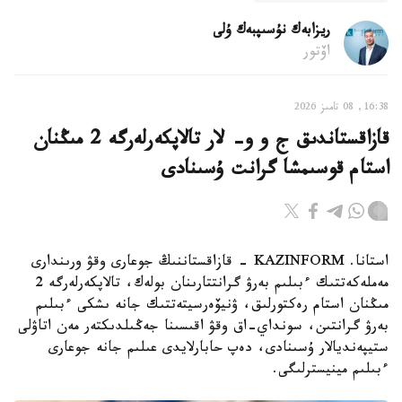
ريزابەك نۇسىپبەك ۇلى
اۆتور
16:38, 08 تامىز 2026
قازاقستاندىق ج و و- لار تالاپكەرلەرگە 2 مىڭنان
استام قوسىمشا گرانت ۇسىنادى
استانا. KAZINFORM - قازاقستاننىڭ جوعارى وقۋ ورىندارى
مەملەكەتتىك ءبىلىم بەرۋ گرانتتارىنان بولەك، تالاپكەرلەرگە 2
مىڭنان استام رەكتورلىق، ۋنيۆەرسيتەتتىك جانە ىشكى ءبىلىم
بەرۋ گرانتىن، سونداي-اق وقۋ اقىسىنا جەڭىلدىكتەر مەن اتاۋلى
ستيپەنديالار ۇسىنادى، دەپ حابارلايدى عىلىم جانە جوعارى
ءبىلىم مينيسترلىگى.