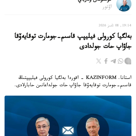
كۇنسۇلتان وتارباي
اۆتور
19:14, 08 تامىز 2026
بەلگيا كورولى فيليپپ قاسىم-جومارت توقايەۆقا
جاۋاپ حات جولدادى
استانا. KAZINFORM - اقوردا بەلگيا كورولى فيليپپتىڭ
قاسىم-جومارت توقايەۆقا جاۋاپ حات جولداعانىن حابارلادى.