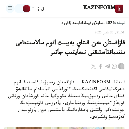
KAZINFORM
ق ز
ترەند:
2026-سايلاۋ
وقيعا
تاعايىنداۋ
اقوردا
21:51, 26 مامىر 2025
قازاقستان مەن قىتاي بەيبىت اتوم سالاسىنداعى
ىنتىماقتاستىقتى نىعايتىپ جاتىر
استانا. KAZINFORM - قازاقستان رەسپۋبليكاسىنىڭ اتوم
ەنەرگەتيكاسى اگەنتتىگىنىڭ ءتوراعاسى الماسادام ساتقاليەۆ
قىتاي حالىق رەسپۋبليكاسىنىڭ ەكولوگيا جانە قورشاعان ورتانى
قورعاۋ ءمينيسترىنىڭ ورىنباسارى، يادرولىق قاۋىپسىزدىك
جونىندەگى ۇلتتىق باسقارمانىڭ باسشىسى دون باوتونمەن
كەزدەسۋ وتكىزدى.