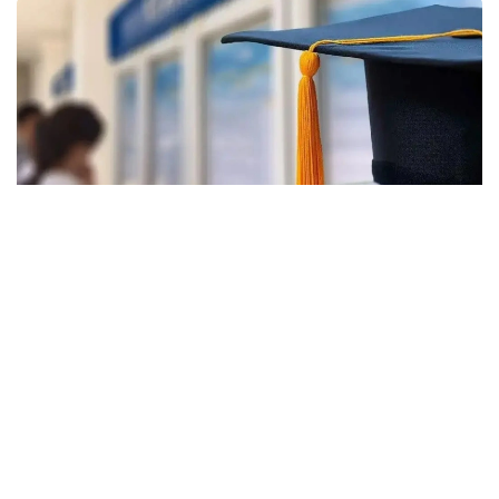
Фото: halyq-uni.kz
رەسپۋبليكالىق بيۋدجەت جانە جەرگىلىكتى اتقارۋشى ورگاندار
قاراجاتى ەسەبىنەن بولىنەتىن مەملەكەتتىك ءبىلىم بەرۋ
گرانتتارىنان بولەك، ەلىمىزدىڭ جوعارى وقۋ ورىندارىندا
تالاپكەرلەردى قولداۋعا ارنالعان وزىندىك باعدارلامالار بار.
- 2026 -جىلى جوعارى وقۋ ورىندارى ۇسىناتىن رەكتورلىق،
ۋنيۆەرسيتەتتىك جانە ىشكى ءبىلىم بەرۋ گرانتتارىنىڭ جالپى