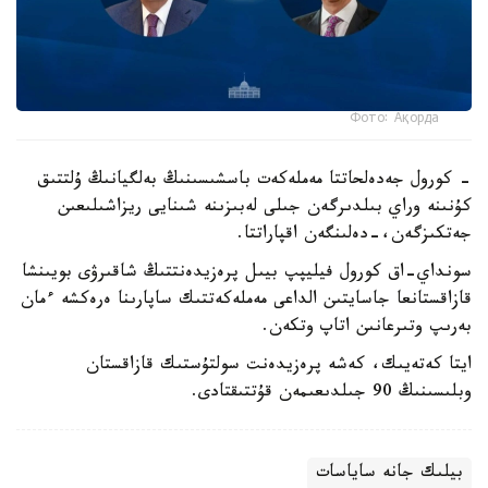
Фото: Ақорда
- كورول جەدەلحاتتا مەملەكەت باسشىسىنىڭ بەلگيانىڭ ۇلتتىق
كۇنىنە وراي بىلدىرگەن جىلى لەبىزىنە شىنايى ريزاشىلىعىن
جەتكىزگەن،-دەلىنگەن اقپاراتتا.
سونداي-اق كورول فيليپپ بيىل پرەزيدەنتتىڭ شاقىرۋى بويىنشا
قازاقستانعا جاسايتىن الداعى مەملەكەتتىك ساپارىنا ەرەكشە ءمان
بەرىپ وتىرعانىن اتاپ وتكەن.
ايتا كەتەيىك، كەشە پرەزيدەنت سولتۇستىك قازاقستان
وبلىسىنىڭ 90 جىلدىعىمەن قۇتتىقتادى.
بيلىك جانە ساياسات