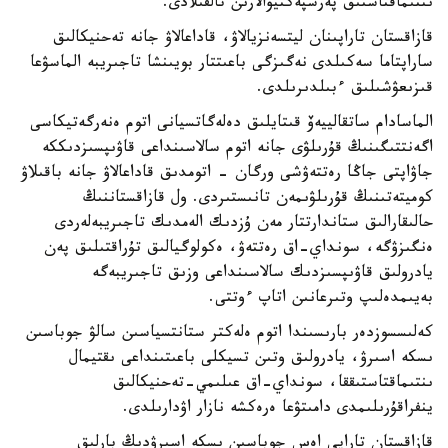
ىنتىماقتاستىق پەرسپەكتيۆالارىن تالقىلادى.
قازاقستان تاراپىنان ليتسەنزيالاۋ، قاداعالاۋ جانە تەحنيكالىق
ساراپتاما سەكىلدى نەگىزگى باعىتتار بويىنشا تاجىريبە الماسۋعا
قىزىعۋشىلىق ءبىلدىرىلدى.
الماسادام ساتقالييەۆ قىتايلىق دەلەگاتسيانى اتوم ەنەرگەتيكاسى
اگەنتتىگىنىڭ قۇرىلۋى جانە اتوم سالاسىنداعى قاۋىپسىزدىككە
جاۋاپتى جاڭا رەتتەۋشى ورگان - اتومدىق قاداعالاۋ جانە باقىلاۋ
كوميتەتىنىڭ قۇرىلۋىمەن تانىستىردى. ول قازاقستاننىڭ
حالىقارالىق ستاندارتتار مەن ۇزدىك الەمدىك تاجىريبەلەردى
ەنگىزۋگە، سونداي-اق رەتتەۋ، ەكولوگيالىق تۇراقتىلىق پەن
يادرولىق قاۋىپسىزدىك سالاسىنداعى وزىق تاجىريبەگە
بەيىمدەلىپ وتىرعانىن اتاپ ءوتتى.
كەلىسسوزدەر بارىسىندا اتوم ەلەكتر ستانتسياسىن سالۋ جوباسىن
ىسكە اسىرۋ، يادرولىق وتىن تسيكلى باعىتىنداعى ىقتيمال
ىنتىماقتاستىققا، سونداي-اق عىلىمي-تەحنيكالىق
ينفراقۇرىلىمدى دامىتۋعا ەرەكشە نازار اۋدارىلدى.
قازاقستان تاراپى اەس جوباسىن ىسكە اسىرۋدىڭ بارلىق