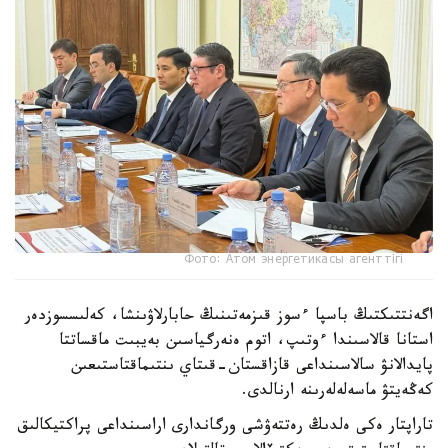
Фото: Атом энергетикасы агенттігі
اگەنتتىكتىڭ باسپا ءسوز قىزمەتىنىڭ حابارلاۋىنشا، كەلىسسوزدەر
استانا قالاسىندا ءوتىپ، اتوم ەنەرگياسىن بەيبىت ماقساتتا
پايدالانۋ سالاسىنداعى قازاقستان-قىتاي ىنتىماقتاستىعىن
كەڭەيتۋ ماسەلەلەرىنە ارنالدى.
تاراپتار ەكى ەلدىڭ رەتتەۋشى ورگاندارى اراسىنداعى پراكتيكالىق