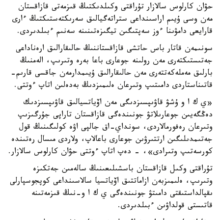
حۋان كارلوس سالازار تۇراقتى وكىلدىكتىڭ قىزمەتى قازاقستان
مەن وسى ۇيىم اراسىنداعى ستراتەگيالىق سەرىكتەستىكتىڭ ءارى
قارايعى دامۋىنا ءوز سەپتىگىن تيگىزەتىنىنە سەنىم ءبىلدىردى.
سونىمەن قاتار باس حاتشى قازاقستاننىڭ حالىقارالىق ارەناداعى
جەتىستىكتەرى مەن رولىنە جوعارى باعا بەرە وتىرىپ، الەمنىڭ
بارلىق مەملەكەتتەرى مەن حالىقارالىق ۇيىمدارمەن جاقسى قارىم-
قاتىناستاردى دامىتىپ وتىرعان ەلىمىزدىڭ بەدەلىن اتاپ ءوتتى.
«ي ك ا و ۇشۋ قاۋىپسىزدىگى مەن اۆياتسيالىق قاۋىپسىزدىك
دەڭگەيىن جوعارىلاتۋ جونىندەگى قازاقستان تاراپى جۇرگىزىپ
وتىرعان رەفورمالاردى، سونداي-اق جالپى اۋە كولىگىنىڭ قول
جەتىمدىلىگىن ارتتىرۋىن جوعارى باعالاپ، ولاردى مىسال رەتىندە
كورسەتىپ وتىرادى»، - دەپ اتاپ ءوتتى حۋان كارلوس سالازار.
تۇراقتى وكىل قازاقستان باسشىلىعىنىڭ سالەمىن جەتكىزە
وتىرىپ، ەلىمىزبەن ازاماتتىق اۆياتسيا سالاسىنداعى كوپجوسپارلى
ىقپالداستىقتى دامىتۋ جونىندەگى ي ك ا و-نىڭ قىزمەتىنە
قاتىستى قولداۋىن ءبىلدىردى.