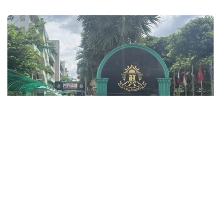
Фото: ข่าวสด
قازا بولعاندار اراسىندا ءۇش ءمۇعالىم، ءۇش وقۋشى جانە وزىنە
قول جۇمساعان شابۋىلداۋشى بولدى. جاراقات العان ەكى ادامنىڭ
جاعدايى اۋىر.
پوليتسيانىڭ مالىمەتىنشە، شابۋىلداۋشى 14 جاستاعى وقۋشى