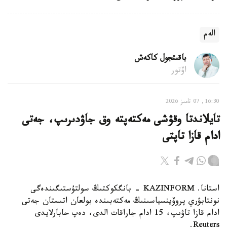
الەم
باقىتجول كاكەش
اۆتور
16:30, 07 تامىز 2026
تايلاندتا وقۋشى مەكتەپتە وق جاۋدىرىپ، جەتى
ادام قازا تاپتى
استانا. KAZINFORM - بانگكوكتىڭ سولتۇستىگىندەگى
نونتابۋري پروۆينسياسىنىڭ مەكتەبىندە بولعان اتىستان جەتى
ادام قازا تاۋىپ، 15 ادام جاراقات الدى، دەپ حابارلايدى
Reuters.