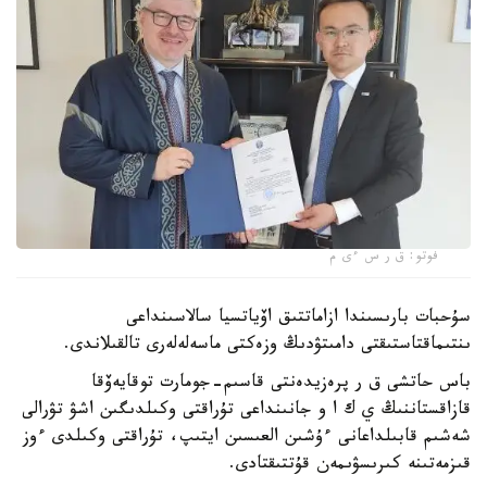
فوتو: ق ر س ءى م
سۇحبات بارىسىندا ازاماتتىق اۆياتسيا سالاسىنداعى
ىنتىماقتاستىقتى دامىتۋدىڭ وزەكتى ماسەلەلەرى تالقىلاندى.
باس حاتشى ق ر پرەزيدەنتى قاسىم-جومارت توقايەۆقا
قازاقستاننىڭ ي ك ا و جانىنداعى تۇراقتى وكىلدىگىن اشۋ تۋرالى
شەشىم قابىلداعانى ءۇشىن العىسىن ايتىپ، تۇراقتى وكىلدى ءوز
قىزمەتىنە كىرىسۋىمەن قۇتتىقتادى.