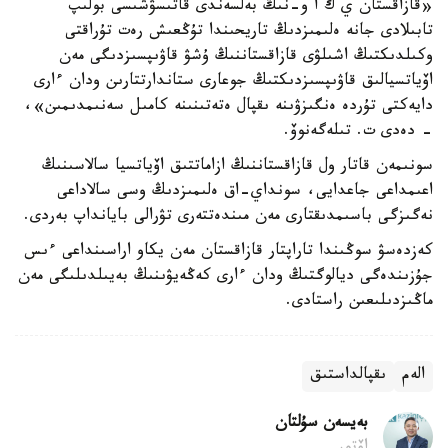
«قازاقستان ي ك ا و-نىڭ بەلسەندى قاتىسۋشىسى بولىپ
تابىلادى جانە ەلىمىزدىڭ تاريحىندا تۇڭعىش رەت تۇراقتى
وكىلدىكتىڭ اشىلۋى قازاقستاننىڭ ۇشۋ قاۋىپسىزدىگى مەن
اۆياتسيالىق قاۋىپسىزدىكتىڭ جوعارى ستاندارتتارىن ودان ءارى
دايەكتى تۇردە ەنگىزۋىنە ىقپال ەتەتىنىنە كامىل سەنىمدىمىن»،
- دەدى ت. تىلەگەنوۆ.
سونىمەن قاتار ول قازاقستاننىڭ ازاماتتىق اۆياتسيا سالاسىنىڭ
اعىمداعى جاعدايى، سونداي-اق ەلىمىزدىڭ وسى سالاداعى
نەگىزگى باسىمدىقتارى مەن مىندەتتەرى تۋرالى بايانداپ بەردى.
كەزدەسۋ سوڭىندا تاراپتار قازاقستان مەن يكاو اراسىنداعى ءىس
جۇزىندەگى ديالوگتىڭ ودان ءارى كەڭەيۋىنىڭ بەيىلدىلىگى مەن
ماڭىزدىلىعىن راستادى.
الەم
ىقپالداستىق
بەيسەن سۇلتان