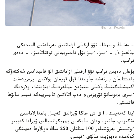
Фото: Pexels
- مەنىڭ ويىمشا، تۋۋ ارقىلى ازاماتتىق بەرىلەتىن الەمدەگى
جالعىز ەل - ءبىز. ءبىز بۇل تاجىريبەنى توقتاتامىز، - دەدى
ترامپ.
بۇعان دەيىن ترامپ تۋۋ ارقىلى ازاماتتىق الۋ قاعيداتىن شەكتەۋگە
باعىتتالعان بىرنەشە جارلىققا قول قويعان بولاتىن. پرەزيدەنت
اكىمشىلىگىنىڭ وكىلى ستيۆەن ميللەردىڭ ايتۋىنشا، ولاردىڭ
ءبىرى «بوسانۋ تۋريزمى» دەپ اتالاتىن تاجىريبەگە تىيىم سالۋعا
قاتىستى.
ايتا كەتەيىك، ا ق ش جاڭا ۆيزالىق كەپىل باعدارلاماسىن
ەنگىزىپ جاتىر، وعان سايكەس يمميگراتسيالىق ۆيزاعا كەيبىر
ءوتىنىش بەرۋشىلەر 100 مىڭنان 250 مىڭ دوللارعا دەيىنگى
كولەمدە دەپوزيت سالۋى ءتيىس.