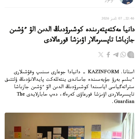
اۆتور
22:46, 07 تامىز 2026
دانيا مەكتەپتەرىندە كوشىرۋدىڭ الدىن الۋ ءۇشىن
جازباشا تاپسىرمالار اۋىزشا قورعالادى
استانا. KAZINFORM - دانيادا جوعارى سىنىپ وقۋشىلارى
ءبىلىم بەرۋ جۇيەسىندە جاساندى ينتەللەكت پايدالانۋدىڭ ۇلتتىق
ستراتەگياسى اياسىندا كوشىرۋدىڭ الدىن الۋ ءۇشىن جازباشا
تاپسىرمالاردى اۋىزشا قورعاۋى كەرەك، دەپ حابارلايدى The
Guardian.