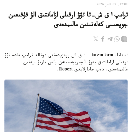
17:08, 07 تامىز 2026
ترامپ ا ق ش-تا تۋۋ ارقىلى ازاماتتىق الۋ قۇقىعىن
جويعىسى كەلەتىنىن مالىمدەدى
استانا. kazinform - ا ق ش پرەزيدەنتى دونالد ترامپ ەلدە تۋۋ
ارقىلى ازاماتتىق بەرۋ تاجىريبەسىنەن باس تارتۋ نيەتىن
مالىمدەدى، دەپ حابارلايدى Report.