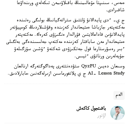
ەمەس، سىنىپتا مۇعالىمنىڭ باقىلاۋىمەن تىكەلەي ورىنداۋعا
شاقىرادى.
ج ي- ءدى پايدالانۋ ۇلتتىق ستراتەگيانىڭ بولىگى رەتىندە
مەكتەپتەر جازباشا ەمتيحاندار كەزىندە وقۋشىلاردىڭ كومپيۋتەر
پايدالانۋىن قاداعالايتىن قۇرالدار ەنگىزۋى كەرەك. مەكتەپتەر
ەمتيحاندار مەن ساباقتار كەزىندە مەكتەپ جەلىسىندەگى بەلگىلى
ءبىر رەسۋرستارعا قول جەتكىزۋدى شەكتەۋ ءۇشىن سۇزگىلەۋ
جۇيەلەرىن ورناتۋى ءتيىس.
وسىعان دەيىن QyzPU ستۋدەنتتەرى پەداگوگتەرگە ارنالعان
AI- Lesson Study ج ي پلاتفورماسىن ازىرلەگەنىن حابارلادىق.
الەم
باقىتجول كاكەش
اۆتور