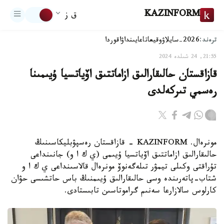
KAZINFORM
ق ز
ترەند:
2026-سايلاۋ
وقيعا
تاعايىنداۋ
اقوردا
21:55, 24 شىلدە 2024
قازاقستان حالىقارالىق ازاماتتىق اۆياتسيا ۇيىمىنا
رەسمي تىركەلدى
مونرەال. KAZINFORM - قازاقستان رەسپۋبليكاسىنىڭ
حالىقارالىق ازاماتتىق اۆياتسيا ۇيىمى (ي ك ا و) جانىنداعى
تۇراقتى وكىلى تيمۋر تىلەگەنوۆ مونرەال قالاسىنداعى ي ك ا و
شتاب-پاتەرىندە وسى حالىقارالىق ۇيىمنىڭ باس حاتشىسى حۋان
كارلوس سالازارعا سەنىم گراموتاسىن تابىستادى.