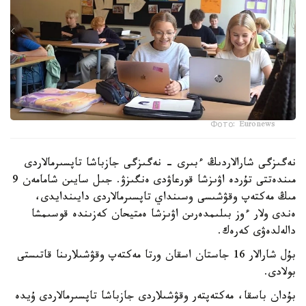
Фото: Euronews
نەگىزگى شارالاردىڭ ءبىرى - نەگىزگى جازباشا تاپسىرمالاردى
مىندەتتى تۇردە اۋىزشا قورعاۋدى ەنگىزۋ. جىل سايىن شامامەن 9
مىڭ مەكتەپ وقۋشىسى وسىنداي تاپسىرمالاردى دايىندايدى،
ەندى ولار ءوز بىلىمدەرىن اۋىزشا ەمتيحان كەزىندە قوسىمشا
دالەلدەۋى كەرەك.
بۇل شارالار 16 جاستان اسقان ورتا مەكتەپ وقۋشىلارىنا قاتىستى
بولادى.
بۇدان باسقا، مەكتەپتەر وقۋشىلاردى جازباشا تاپسىرمالاردى ۇيدە