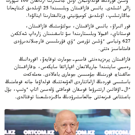
ءۇشىن قوردىڭ قولداۋىمەن اۋىل جاستارىنا ارنالعان 100 سپورت
زالى اشىلدى. باتىس قازاقستان وبلىسىندا 25 اۋىلدىق كىتاپحانا
جاڭارتىلىپ، اۋىلدىق كوميۋنيتي ورتالىقتارىنا اينالۋدا.
قور اتىراۋ، باتىس قازاقستان، سولتۇستىك قازاقستان،
قوستاناي، اقمولا وبلىستارىندا سۋ تاسقىنىنان زارداپ شەككەن
627 وتباسى ءۇشىن تۇرعىن ءۇي قۇرىلىسىن قارجىلاندىرۋدى
قامتاماسىز ەتتى.
قازاقستان پرەزيدەنتى قاسىم-جومارت توقايەۆ، اقوردانىڭ
رەسمي سايتىندا جاريالانعان اقپاراتقا سايكەس، «قازاقستان
حالقىنا» قورىنىڭ جۇمىسىن جوعارى باعالادى. مەملەكەت
باسشىسى قوردىڭ ازاماتتاردى الەۋمەتتىك قولداۋعا جانە قوعامنىڭ
ءال-اۋقاتىن ارتتىرۋعا قوسقان قوماقتى ۇلەسىن اتاپ ءوتىپ، بۇل
باعىتتاعى قىزمەتتى جالعاستىرۋدىڭ ماڭىزدىلىعىنا توقتالدى.