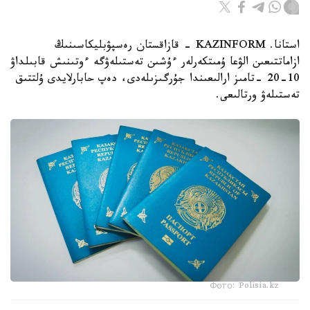
استانا. KAZINFORM - قازاقستان رەسپۋبليكاسىنىڭ
ازاماتتىعىن الۋعا ۇمىتكەرلەر ءۇشىن تەستىلەۋگە ءوتىنىش قابىلداۋ
10-20 -تامىز ارالىعىندا جۇرگىزىلەدى، دەپ حابارلايدى ۇلتتىق
تەستىلەۋ ورتالىعى.
Фото: Polisia.kz