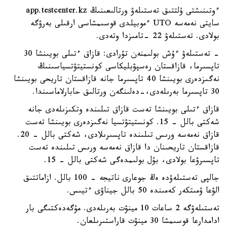
ءوتىنىشتى ۇلتتىق تەستىلەۋ ورتالىعىنىڭ app.testcenter.kz
سايتى نەمەسە UTO ءموبيلدى قوسىمشاسى ارقىلى بەرۋگە
بولادى. تەستىلەۋ 22 -تامىزدا وتەدى.
- تەستىلەۋ ءۇش بولىمنەن تۇرادى: قازاق ءتىلى بويىنشا 30
تاپسىرما، قازاقستان رەسپۋبليكاسى كونستيتۋتسياسىنىڭ
نەگىزدەرى بويىنشا 40 تاپسىرما جانە قازاقستان تاريحى بويىنشا
30 تاپسىرما بەرىلەدى،-دەلىنگەن ورتالىق حابارلاماسىندا.
قازاق ءتىلى بويىنشا تەست قازاق تىلىندە وتكىزىلەدى جانە
شەكتى بالل - 15. كونستيتۋتسيا نەگىزدەرى بويىنشا تەست
قازاق نەمەسە ورىس تىلىندە تاپسىرىلادى، شەكتى بالل - 20.
قازاقستان تاريحىنان دا قازاق نەمەسە ورىس تىلىندە تەست
تاپسىرۋعا بولادى، بۇل بولىمدەگى شەكتى بالل - 15.
جالپى تەستىلەۋدە ەڭ جوعارى ناتيجە - 100 بالل. ازاماتتىق
الۋعا ۇمىتكەر كەمىندە 50 بالل جيناۋى ءتيىس.
تەستىلەۋگە 2 ساعات 10 مينۋت بەرىلەدى. مۇگەدەكتىگى بار
ادامدارعا قوسىمشا 30 مينۋت قاراستىرىلعان.