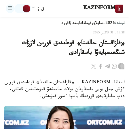
KAZINFORM
ق ز
ترەند:
2026-سايلاۋ
وقيعا
تاعايىنداۋ
اقوردا
15:28, 31 قاڭتار 2025
«قازاقستان حالقىنا» قوعامدىق قورىن لاززات
شىڭعىسبايەۆا باسقارادى
استانا. KAZINFORM - «قازاقستان حالقىنا» قوعامدىق قورىن
ءۇش جىل بويى باسقارعان بولات جامىشەۆ قىزمەتىنەن كەتتى،
دەپ حابارلايدى قوردىڭ باسپا ءسوز قىزمەتى.