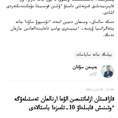
پىكىرىنشە، باسشىلىقتىڭ اۋىسۋى - بۇل جاڭا تاراۋ، ول
قايىرىمدىلىق قىزمەتتى دامىتۋ ءۇشىن قوسىمشا مۇمكىندىكتەردى
اشادى.
ەسكە سالساق، وسىعان دەيىن اسەت ءنۇسىپوۆ ساۋدا جانە
ينتەگراتسيا ۆيتسە- ءمينيسترى بولىپ تاعايىندالعانىن جازعان
ەدىك.
بيلىك جانە ساياسات
بەيسەن سۇلتان
اۆتور
11:09, 09 تامىز 2026
قازاقستان ازاماتتىعىن الۋعا ارنالعان تەستىلەۋگە
ءوتىنىش قابىلداۋ 10-تامىزدا باستالادى