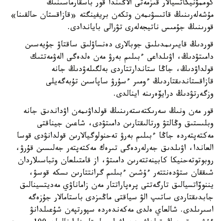
كوممۋنيكاتسيالار قىزمەتى الاڭىندا قور باسقارماسىنىڭ
مۇشەلەرىنىڭ قاتىسۋىمەن وتكەن بريفينگتە «قازاقستان حالقىنا»
قورىنىڭ جۇمىس ناتيجەلەرى تۋرالى باياندادى.
قوردىڭ قايىرىمدىلىق جوبالارى دەنساۋلىق ساقتاۋ جۇيەسىن
دامىتۋدىڭ، اۋىلداعى ءبىلىم بەرۋ مەن ەلدەگى الەۋمەتتىك
قولداۋدىڭ، جاڭا ستاندارتتاردى بەلگىلەۋدىڭ جانە
قازاقستاندىقتاردىڭ ءومىر ءسۇرۋ ساپاسىن تۇبەگەيلى
وزگەرتۋدىڭ درايۆەرىنە اينالدى.
قور مەن ونىڭ سەرىكتەستەرىنىڭ قولداۋىمەن اۋداندىق جانە
وبلىستىق وڭالتۋ ورتالىقتارىن دامىتۋدى، شاعىن جيناقتى
مەكتەپتەردە جاڭا ءبىلىم بەرۋ تەحنولوگيالارىن قولدانۋدى قوسا
العاندا، اۋىلدىق جەرلەردەگى تىرەك مەكتەپتەر جەلىسىن قۇرۋ،
روبوتوتەحنيكا كابينەتتەرىن دامىتۋ، از قامتىلعان وتباسىلاردان
شىققان ستۋدەنتتەر ءۇشىن ءبىلىم گرانتتارىن ىسكە قوسۋ،
يننوۆاتسيالىق تارگەتتى پرەپاراتتار مەن زاماناۋي مەديتسينالىق
جابدىقتاردى ساتىپ الۋ سياقتى ماڭىزدى باستامالار جۇزەگە
اسىرىلدى. شالعاي ەلدى مەكەندەردە سپورتپەن شۇعىلدانۋ