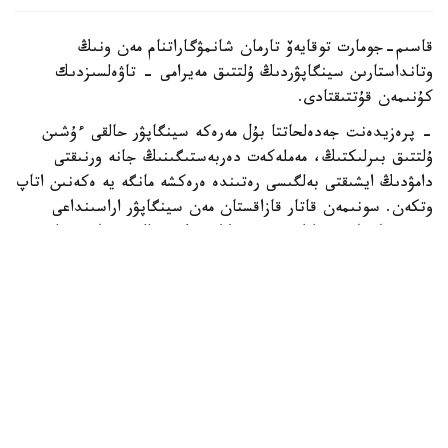
قاسىم-جومارت توقايەۆ تارمان شانمۋگاراتنام مەن ونىڭ
وتانداستارىن سينگاپۋردىڭ ۇلتتىق مەيرامى - تاۋەلسىزدىك
كۇنىمەن قۇتتىقتادى.
- پرەزيدەنت جەدەلحاتتا بۇل مەرەكە سينگاپۋر حالقى ءۇشىن
ۇلتتىق بىرلىكتىڭ، مەملەكەت دەربەستىگىنىڭ جانە ورنىقتى
دامۋدىڭ ايشىقتى بەلگىسى رەتىندە ەرەكشە مانگە يە ەكەنىن اتاپ
وتكەن. سونىمەن قاتار قازاقستان مەن سينگاپۋر اراسىنداعى
دوستىققا جانە ءوزارا تۇسىنىستىككە نەگىزدەلگەن سان قىرلى
ىنتىماقتاستىق قوس حالىقتىڭ يگىلىگى جولىندا ۇدايى دامي
بەرەتىنىنە سەنىم ءبىلدىردى،-دەلىنگەن اقپاراتتا.
قاسىم-جومارت توقايەۆ تارمان شانمۋگاراتنامنىڭ جاۋاپتى
قىزمەتىنە تولايىم تابىس، ال دوستاس سينگاپۋر حالقىنا قۇت-
بەرەكە تىلەدى.
بيلىك جانە ساياسات
سىرتقى ساياسات