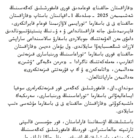
«قازاقستان حالقىنا» قوعامدىق قورى قامقورشىلىق كەڭەسىنىڭ
شەشىمىمەن 2025 -جىلدىڭ 1-اقپانىنان باستاپ «قازاقستان
حالقىنا» ق ق باسقارما ءتورايىمى لاۋازىمىنا قوعام قايراتكەرى،
قايىرىمدىلىق جانە قازاقستانداعى ۇ ە ۇ-نىڭ ينستيتۋتسيونالدىق
دامۋى مەن الەۋمەتتىك جوبالاردى باسقارۋ سالاسىنداعى ساراپشى
لاززات شىڭعىسبايەۆا سايلاندى. ول بۇعان دەيىن «قازاقستان
حالقىنا» قورى باسقارما ءتوراعاسىنىڭ ورىنباسارى قىزمەتىن
اتقارىپ، مەملەكەتتىك ناگرادا - «ەرەن ەڭبەگى ءۇشىن»
مەدالىمەن، «اتامەكەن» ۇ ك پ قۇرمەتتى قىزمەتكەرى»
مەدالىمەن ماراپاتتالعان.
سونداي-اق، قامقورشىلىق كەڭەس قور قىزمەتكەرلەرى سوفيا
ايساعاليەۆانى باسقارما ءتوراعاسىنىڭ ورىنباسارى، سەرىكبەك
ەلشىبەكوۆتى «قازاقستان حالقىنا» ق ق باسقارما مۇشەسى ەتىپ
سايلادى.
باسشىلىقتىڭ اۋىسقانىنا قاراماستان، قور جۇمىسىن قالىپتى
تارتىپتە جالعاستىرادى. قوردىڭ قامقورشىلىق كەڭەسىنىڭ