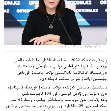
فوتو: «قازاقستان حالقىنا» قورى
ول بۇل قىزمەتكە 2022 -جىلدىڭ قاڭتارىندا تاعايىندالعان
بولاتىن. باسقارما ءتوراعاسى بولىپ سايلانعان وكىلەتتىك
مەرزىمىنىڭ اياقتالۋىنا بايلانىستى بولات جامىشەۆ قورداعى
جۇمىسىن اياقتاۋ تۋرالى شەشىم قابىلدادى.
باسشىلىق جاساعان كەزىندە بولات جامىشەۆ قوردىڭ قالىپتاسۋى
مەن دامۋىنا زور ۇلەس قوستى. قور 104 قايىرىمدىلىق
باعدارلاماسى مەن جوباسىنا باستاماشى بولىپ، ونىڭ 62 سىن
ىسكە اسىردى. 29-قاڭتاردا ق ر پرەزيدەنتى جانىنداعى ورتالىق