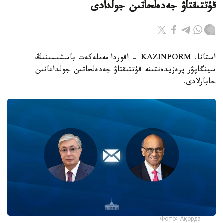
قۇتتىقتاۋ جەدەلحاتىن جولدادى
استانا. KAZINFORM - اقوردا مەملەكەت باسشىسىنىڭ
سينگاپۋر پرەزيدەنتىنە قۇتتىقتاۋ جەدەلحاتىن جولداعانىن
حابارلادى.
Фото: Ақорда