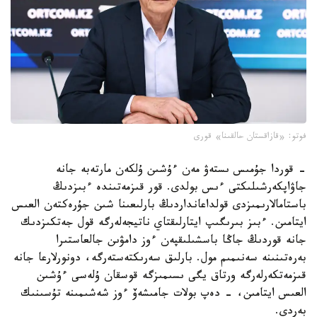
فوتو: «قازاقستان حالقىنا» قورى
- قوردا جۇمىس ىستەۋ مەن ءۇشىن ۇلكەن مارتەبە جانە
جاۋاپكەرشىلىكتى ءىس بولدى. قور قىزمەتىندە ءبىزدىڭ
باستامالارىمىزدى قولداعانداردىڭ بارلىعىنا شىن جۇرەكتەن العىس
ايتامىن. ءبىز بىرىگىپ ايتارلىقتاي ناتيجەلەرگە قول جەتكىزدىك
جانە قوردىڭ جاڭا باسشىلىقپەن ءوز دامۋىن جالعاستىرا
بەرەتىنىنە سەنىمىم مول. بارلىق سەرىكتەستەرگە، دونورلارعا جانە
قىزمەتكەرلەرگە ورتاق يگى ىسىمىزگە قوسقان ۇلەسى ءۇشىن
العىس ايتامىن، - دەپ بولات جامىشەۆ ءوز شەشىمىنە تۇسىنىك
بەردى.