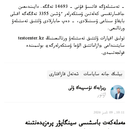
- تەستىلەۋگە قاتىسۋ قۇنى - 14693 تەڭگە. دايىندىعىن
جاقسارتقىسى كەلەتىن ۇمىتكەرلەر ءۇشىن 3355 تەڭگەگە اقىلى
بايقاۋ سىناعى ۇسىنىلادى، - دەپ حابارلادى ۇلتتىق تەستىلەۋ
ورتالىعى.
تولىق اقپارات ۇلتتىق تەستىلەۋ ورتالىعىنىڭ testcenter.kz
سايتىنداعى «ازاماتتىق الۋعا ۇمىتكەرلەرگە» بولىمىندە
قولجەتىمدى.
بيلىك جانە ساياسات
شەتەل قازاقتارى
ريزابەك نۇسىپبەك ۇلى
اۆتور
10:11, 09 تامىز 2026
مەملەكەت باسشىسى سينگاپۋر پرەزيدەنتىنە