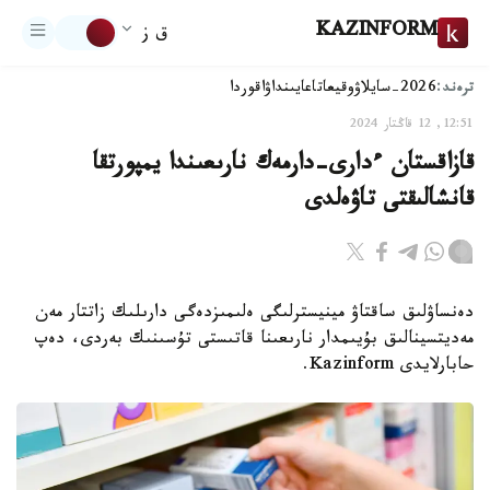
KAZINFORM
ق ز
ترەند:
2026-سايلاۋ
وقيعا
تاعايىنداۋ
اقوردا
12:51, 12 قاڭتار 2024
قازاقستان ءدارى-دارمەك نارىعىندا يمپورتقا
قانشالىقتى تاۋەلدى
دەنساۋلىق ساقتاۋ مينيسترلىگى ەلىمىزدەگى دارىلىك زاتتار مەن
مەديتسينالىق بۇيىمدار نارىعىنا قاتىستى تۇسىنىك بەردى، دەپ
حابارلايدى Kazinform.