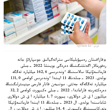
فوتو: egemen.kz
«قازاقستان رەسپۋبليكاسى ستراتەگيالىق جوسپارلاۋ جانە
رەفورمالار اگەنتتىگىنىڭ دەرەگى بويىنشا 2022 -جىلى
فارماتسەۆتيكا سالاسىنىڭ ءوندىرىسى 162,6 ميلليارد تەڭگە
بولدى. 2023 -جىلدىڭ 11 ايىندا ءوندىرىس كولەمى 131,0
ميلليارد تەڭگەگە جەتتى. سونىمەن قاتار قارجى مينيسترلىگىنىڭ
دەرەكتەرىنە قاراعاندا، 2022 -جىلى ەكسپورت كولەمى 32,2
ميلليون ا ق ش دوللارى، يمپورت 1,7 ميلليارد ا ق ش دوللارى
شاماسىندا بولدى. ال 2023 -جىلدىڭ 11 ايىندا فارماتسەۆتيكا
ونەركاسىبىنىڭ ەكسپورتى 14,4 ميلليون ا ق ش دوللارىن، ال