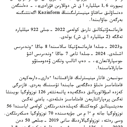
يمپورت 1,6 ميلليارد ا ق ش دوللارىن قۇرادى»، - دەلىنگەن
دەنساۋلىق ساقتاۋ مينيسترلىگىنىڭ Kazinform اگەنتتىگىنە
بەرگەن جاۋابىندا.
فارماتسەۆتيكالىق نارىق كولەمى 2022 -جىلى 922 ميلليارد
تەڭگە (2 ميلليارد ا ق ش) بولدى.
«2023 -جىلدا فارماتسەۆتيكا سالاسىندا 8 جاڭا ءوندىرىس
اشىلدى. 2024 -جىلدا تاعى 7 جاڭا ءوندىرىس اشۋ
جوسپارلانعان»، - دەپ اتالىپ وتكەن ۆەدومستۆو
حابارلاماسىندا.
سونىمەن قاتار مينيسترلىك قازاقستاندا ءدارى-دارمەكپەن
قامتاماسىز ەتىلۋ دەڭگەيى جايىندا تۇسىنىك بەردى. قازىرگى
كەزدە امبۋلاتوريالىق دەڭگەيدە پاتسەنتتەر 126 نوزولوگيا بويىنشا
تەگىن پرەپاراتتارمەن قامتاماسىز ەتىلەدى، ياعني تەگىن
مەديتسينالىق كومەكتىڭ كەپىلدەندىرىلگەن كولەمى اياسىندا 56
نوزولوگيا جانە م ءا م س جۇيەسىندە 70 نوزولوگيا ەسكەرىلگەن.
وسى رەتتە، نوزولوگيالاردىڭ سانى 2019 -جىلعى 50 دەن