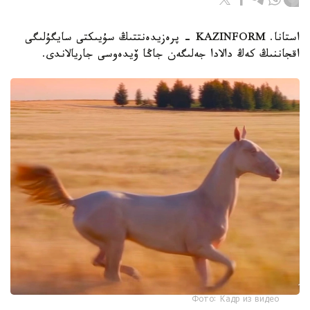
استانا. KAZINFORM - پرەزيدەنتتىڭ سۇيىكتى سايگۇلىگى
اقجاننىڭ كەڭ دالادا جەلىگەن جاڭا ۆيدەوسى جاريالاندى.
Фото: Кадр из видео