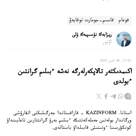
قوعام
قاسىم-جومارت توقايەۆ
ريزابەك نۇسىپبەك ۇلى
اۆتور
17:51, 08 تامىز 2026
اكىمدىكتەر تالاپكەرلەرگە نەشە ءبىلىم گرانتىن
ءبولدى
استانا. KAZINFORM - قازاقستاندا جەرگىلىكتى اتقارۋشى
ورگاندار بولەتىن مەملەكەتتىك ءبىلىم بەرۋ گرانتتارىن تاعايىنداۋ
كونكۋرسىنا ءوتىنىش قابىلداۋ باستالدى.