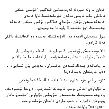
اقجان - وتە سيرەك كەزدەسەتىن قىلاڭبوز ءتۇستى جىلقى.
عاناتلى جانە تابىس دەگەن تۇرىكمەننىڭ تازا قاندى
اقالتەكەسىنەن تۋعان. مۇنداي قىلاڭبوز تۇكتى جىلقى اقالتەكە
تۇقىمىنىڭ ءوز ىشىندە 3 پايىزعا جەتپەيدى.
سول سەبەپتى الەمدە دە، الەۋمەتتىك جەلىدە دە اقجاننىڭ داڭقى
كەڭ تارادى.
دالا توسىندەگى ۆيدەونى 2 ميلليوننان استام وقىرمانى بار
تانىمال بلوگەر داستان مۇحامەتراحىم پاراقشاسىندا جاريالادى.
- جاساندى ينتەللەكتىدەن جاقسىراق. سەبەبى بۇل شىنايى، -
دەپ جازىلعان بەينەكادردا.
ءتۇسىرىلىم جۇمىستارى استانا قالاسىنىڭ ماڭىندا وتكەن.
- تۇلپاردى العاش بولىپ تابيعاتقا شىعارىپ، درونعا تۇسىردىك.
پرەزيدەنتىمىزدىڭ سەنىمىمەن سۇيىكتى تۇلپارىن ءتۇسىرۋ ماعان
بۇيىرعان ەكەن، - دەپ جازدى داستان مۇحامەتراحىم
Instagram پاراقشاسىندا.