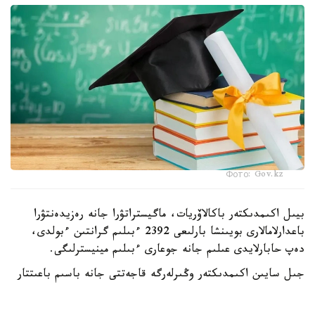
Фото: Gov.kz
بيىل اكىمدىكتەر باكالاۆريات، ماگيستراتۋرا جانە رەزيدەنتۋرا
باعدارلامالارى بويىنشا بارلىعى 2392 ءبىلىم گرانتىن ءبولدى،
دەپ حابارلايدى عىلىم جانە جوعارى ءبىلىم مينيسترلىگى.
جىل سايىن اكىمدىكتەر وڭىرلەرگە قاجەتتى جانە باسىم باعىتتار
بويىنشا مامانداردى ماقساتتى دايارلاۋ ءۇشىن ءبىلىم بەرۋ
گرانتتارىن ۇسىنادى.