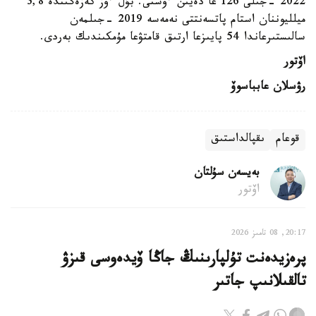
2022 -جىلى 126 عا دەيىن ءوستى. بۇل ءوز كەزەگىندە 3,8
ميلليوننان استام پاتسەنتتى نەمەسە 2019 -جىلمەن
سالىستىرعاندا 54 پايىزعا ارتىق قامتۋعا مۇمكىندىك بەردى.
اۆتور
رۋسلان عابباسوۆ
قوعام
ىقپالداستىق
بەيسەن سۇلتان
اۆتور
20:17, 08 تامىز 2026
پرەزيدەنت تۇلپارىنىڭ جاڭا ۆيدەوسى قىزۋ
تالقىلانىپ جاتىر