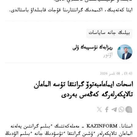
قابىلداۋ كوميسسياسىنان ناقتىلاي الادى.
ايتا كەتەيىك، اكىمدىك گرانتتارىنا قۇجات قابىلداۋ باستالدى.
بيلىك جانە ساياسات
ريزابەك نۇسىپبەك ۇلى
اۆتور
15:43, 08 تامىز 2026
اسحات ايماعامبەتوۆ گرانتقا تۇسە الماعان
تالاپكەرلەرگە كەڭەس بەردى
استانا. KAZINFORM - مەملەكەتتىك ءبىلىم گرانتىن يەلەنە
الماعان تالاپكەرلەر ءۇشىن گرانتقا ءتۇسۋدىڭ جانە ءبىلىم الۋدىڭ