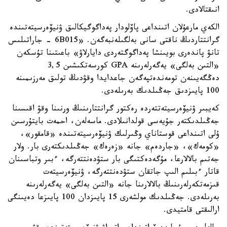
انىقتالادى.
الكەي مارعۇلان اتىنداعى پاۆلودار پەداگوگيكالىق ۋنيۆەرسيتەتىندە
گرانتتاردىڭ ناقتى سانى بەلگىلەنبەگەن. «6B015 - جاراتىلىس
تانۋ پاندەرى بويىنشا پەداگوگتەردى دايارلاۋ» باعىتىنا تۇسكەن
«التىن بەلگى» يەگەرلەرىنە GPA كورسەتكىشىن 3,5
دەڭگەيىنەن تومەندەتپەگەن جاعدايدا وقۋدىڭ تولىق مەرزىمىنە
100 پايىزدىق جەڭىلدىك بەرىلەدى.
كەيبىر ۋنيۆەرسيتەتتەردە رەكتور گرانتتارىنىڭ ورنىنا وقۋ اقىسىنا
جەڭىلدىكتەر جۇيەسى قولدانىلادى. ماسەلەن، احمەت بايتۇرسىن
ۇلى اتىنداعى قوستاناي وڭىرلىك ۋنيۆەرسيتەتىندە «قامقور»،
«كومەك»، «جاردەم» جانە «زەرەك» جەڭىلدىكتەرى بار. ولار
جەتىم بالالارعا، مۇگەدەكتىگى بار ستۋدەنتتەرگە، ءبىر وتباسىنان
قاتار ءبىلىم الىپ جاتقان ستۋدەنتتەرگە، ۋنيۆەرسيتەت
قىزمەتكەرلەرىنىڭ بالالارىنا جانە «التىن بەلگى» يەگەرلەرىنە
بەرىلەدى. جەڭىلدىك مولشەرى 15 پايىزدان 100 پايىزعا دەيىنگى
ارالىقتى قامتيدى.