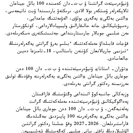
ۋنيۆەرسيتەت گرانتىنا ۇ ب ت-دان كەمىندە 100 بالل جيناعان
تالاپكەرلەر ۇمىتكەر بولا الادى. ىرىكتەۋ بارىسىندا ۇبت ناتيجەسى،
«التىن بەلگى» يەگەرى بولۋى، الەۋمەتتىك جاعدايى،
رەسپۋبليكالىق جانە حالىقارالىق وليمپيادالارداعى، كونكۋرستار
مەن عىلىمي جوبالار جارىستارىنداعى جەتىستىكتەرى ەسكەرىلەدى.
قۇجات قابىلداۋ مەملەكەتتىك ءبىلىم بەرۋ گرانتى يەگەرلەرىنىڭ
ءتىزىمى جاريالانعان كۇننەن باستالىپ، 18-تامىزعا دەيىن
جالعاسادى.
«تۇران- استانا» ۋنيۆەرسيتەتىندە ۇ ب ت- دان 100 دەن
جوعارى بالل جيناعان «التىن بەلگى» يەگەرلەرىنە وقۋدىڭ تولىق
مەرزىمىنە رەكتور گرانتى بەرىلەدى.
وزبەكالى جانىبەكوۆ اتىنداعى وڭتۇستىك قازاقستان
پەداگوگيكالىق ۋنيۆەرسيتەتىندە مەملەكەتتىك گرانت
يەلەنبەگەن، ۇ ب ت- دان 100 دەن جوعارى بالل جيناعان
«التىن بەلگى» يەگەرلەرىنە 100 پايىزدىق جەڭىلدىك
قاراستىرىلعان. 2026-2027 وقۋ جىلىنا رەكتور گرانتىن
الۋشىلاردىڭ ناقتى سانى عىلىمي كەڭەستىڭ شەشىمىمەن