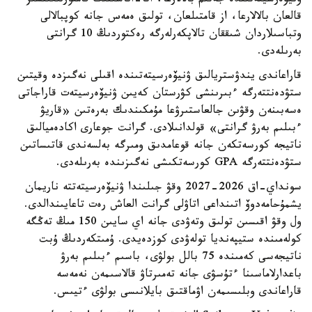
ۋنيۆەرسيتەتىندە جەتىم بالالارعا، اتا-اناسىنىڭ قامقورلىعىنسىز
قالعان بالالارعا، از قامتىلعان، تولىق ەمەس جانە كوپبالالى
وتباسىلاردان شىققان تالاپكەرلەرگە رەكتوردىڭ 10 گرانتى
بەرىلەدى.
قاراعاندى يندۋستريالىق ۋنيۆەرسيتەتىندە اقىلى نەگىزدە وقيتىن
ستۋدەنتتەرگە ءبىرىنشى كۋرستان كەيىن ۋنيۆەرسيتەت قاراجاتى
ەسەبىنەن وقۋىن جالعاستىرۋعا مۇمكىندىك بەرەتىن «قاريۋ
ءبىلىم بەرۋ گرانتى» قولدانىلادى. گرانت جوعارى اكادەميالىق
ناتيجە كورسەتكەن جانە قوعامدىق ومىرگە بەلسەندى قاتىساتىن
ستۋدەنتتەرگە GPA كورسەتكىشى نەگىزىندە بەرىلەدى.
سونداي-اق 2026-2027 وقۋ جىلىندا ۋنيۆەرسيتەتتە ناريمان
يشمۇحامەدوۆ اتىنداعى اتاۋلى گرانت العاش رەت تاعايىندالدى.
ول وقۋ اقىسىن تولىق وتەۋدى جانە اي سايىن 150 مىڭ تەڭگە
كولەمىندە ستيپەنديا تولەۋدى كوزدەيدى. ۇمىتكەردىڭ ۇبت
ناتيجەسى كەمىندە 75 بالل بولۋى، باسىم ءبىلىم بەرۋ
باعدارلاماسىنا ءتۇسۋى جانە تەمىرتاۋ قالاسىمەن نەمەسە
قاراعاندى وبلىسىمەن اۋماقتىق بايلانىسى بولۋى ءتيىس.