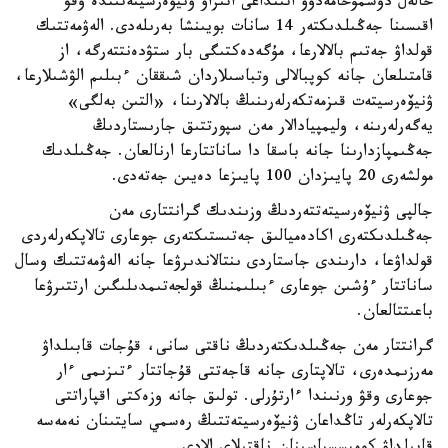
حالەل دوسمۇحامەدوۆ اتىنداعى اتىراۋ ۋنيۆەرسيتەتىندە وقۋ
اقىسىنا جەڭىلدىكتەر 14 سانات بويىنشا بەرىلەدى. الەۋمەتتىك
قولداۋ جەتىم بالالارعا، مۇگەدەكتىگى بار ستۋدەنتتەرگە، از
قامتىلعان جانە كوپبالالى وتباسىلاردان شىققان ءبىلىم الۋشىلارعا،
ۋنيۆەرسيتەت قىزمەتكەرلەرىنىڭ بالالارىنا، «التىن بەلگى»
يەگەرلەرىنە، وليمپيادالار مەن سپورتتىق جارىستاردىڭ
جەڭىمپازدارىنا جانە باسقا دا ساناتتارعا ارنالعان. جەڭىلدىك
مولشەرى 20 پايىزدان 100 پايىزعا دەيىن جەتەدى.
جالپى ۋنيۆەرسيتەتتەردىڭ وزىندىك گرانتتارى مەن
جەڭىلدىكتەرى اكادەميالىق جەتىستىكتەرى جوعارى تالاپكەرلەردى
قولداۋعا، دارىندى جاستاردى ىنتالاندىرۋعا جانە الەۋمەتتىك وسال
ساناتتار ءۇشىن جوعارى ءبىلىمنىڭ قولجەتىمدىلىگىن ارتتىرۋعا
باعىتتالعان.
گرانتتار مەن جەڭىلدىكتەردىڭ ناقتى سانى، قۇجات قابىلداۋ
مەرزىمدەرى، تالاپتارى جانە قاجەتتى قۇجاتتار ءتىزىمى ءار
جوعارى وقۋ ورنىندا ءارتۇرلى. تولىق جانە وزەكتى اقپاراتتى
تالاپكەرلەر تاڭداعان ۋنيۆەرسيتەتتىڭ رەسمي سايتىنان نەمەسە