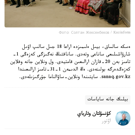
Фото: Солтан Жексенбеков / Kazinform
ەسكە سالساق، بيىل ەلىمىزدە اراعا 18 جىل سالىپ اۋىل
شارۋاشىلىعى ساناعى وتەدى. ساناقتىڭ نەگىزگى كەزەڭى 1-
تامىز بەن 20-قازان ارالىعىن قامتيدى. ول ونلاين جانە وفلاين
كەزەڭدەرگە بولىنەدى. ەڭ الدىمەن 1-31-تامىز ارالىعىندا
sanaq.gov.kz. سايتىندا ونلاين-ساۋالناما جۇرگىزىلەدى.
بيلىك جانە ساياسات
كۇنسۇلتان وتارباي
اۆتور