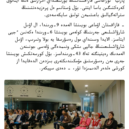
پارتيا ءتوراعاسى قازاقستاننىڭ بۇرىنعىداي اگرارلىق ەلگە اينالۋى
كەرەكتىگىن باسا ايتتى. بۇل ۇستانىم ەل پرەزيدەنتىنىڭ
ستراتەگيالىق باعىتىمەن تولىق سايكەسەدى.
- قازاقستان اۋماعى بويىنشا الەمدە 9-ورىندا، ال اۋىل
شارۋاشىلىعى جەرىنىڭ كولەمى بويىنشا 6-ورىندا ەكەنىن ءجيى
ايتامىز. الايدا وسىنداي مول رەسۋرسقا يە بولا وتىرىپ، اۋىل
شارۋاشىلىعىنىڭ جالپى ىشكى ونىمدەگى ۇلەسى جونىنەن
الەمدىك رەيتينگتە تەك 43-ورىندامىز. بۇل كورسەتكىش بويىنشا
جەرى مەن رەسۋرستىق مۇمكىندىكتەرى بىزدەن الدەقايدا از
كورشى ەلدەر الدىمىزدا تۇر، - دەدى سپيكەر.