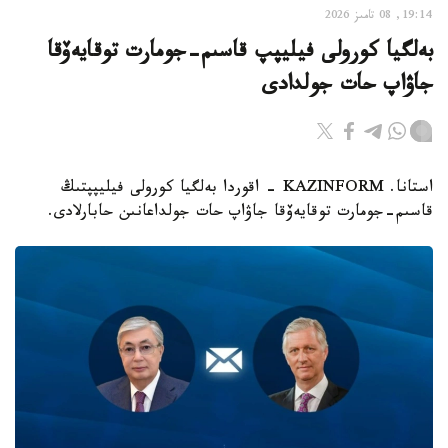
19:14, 08 تامىز 2026
بەلگيا كورولى فيليپپ قاسىم-جومارت توقايەۆقا
جاۋاپ حات جولدادى
استانا. KAZINFORM - اقوردا بەلگيا كورولى فيليپپتىڭ
قاسىم-جومارت توقايەۆقا جاۋاپ حات جولداعانىن حابارلادى.