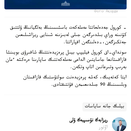
Фото: Ақорда
- كورول جەدەلحاتتا مەملەكەت باسشىسىنىڭ بەلگيانىڭ ۇلتتىق
كۇنىنە وراي بىلدىرگەن جىلى لەبىزىنە شىنايى ريزاشىلىعىن
جەتكىزگەن،-دەلىنگەن اقپاراتتا.
سونداي-اق كورول فيليپپ بيىل پرەزيدەنتتىڭ شاقىرۋى بويىنشا
قازاقستانعا جاسايتىن الداعى مەملەكەتتىك ساپارىنا ەرەكشە ءمان
بەرىپ وتىرعانىن اتاپ وتكەن.
ايتا كەتەيىك، كەشە پرەزيدەنت سولتۇستىك قازاقستان
وبلىسىنىڭ 90 جىلدىعىمەن قۇتتىقتادى.
بيلىك جانە ساياسات
ريزابەك نۇسىپبەك ۇلى
اۆتور