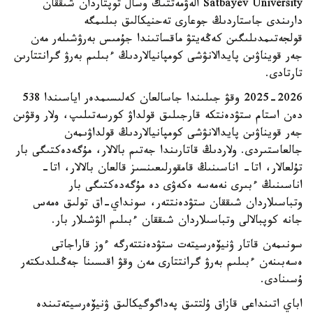
Satbayev University الەۋمەتتىك وسال توپتاردان شىققان
دارىندى جاستاردىڭ جوعارى تەحنيكالىق بىلىمگە
قولجەتىمدىلىگىن كەڭەيتۋ ماقساتىندا جۇمىس بەرۋشىلەر مەن
جەر قويناۋىن پايدالانۋشى كومپانيالاردىڭ ءبىلىم بەرۋ گرانتتارىن
تارتادى.
2025-2026 وقۋ جىلىندا جاسالعان كەلىسىمدەر اياسىندا 538
دەن استام ستۋدەنتكە قارجىلىق قولداۋ كورسەتىلىپ، ولار وقۋىن
جەر قويناۋىن پايدالانۋشى كومپانيالاردىڭ قولداۋىمەن
جالعاستىردى. ولاردىڭ قاتارىندا جەتىم بالالار، مۇگەدەكتىگى بار
تۇلعالار، اتا- اناسىنىڭ قامقورلىعىنسىز قالعان بالالار، اتا-
اناسىنىڭ ءبىرى نەمەسە ەكەۋى دە مۇگەدەكتىگى بار
وتباسىلاردان شىققان ستۋدەنتتەر، سونداي-اق تولىق ەمەس
جانە كوپبالالى وتباسىلاردان شىققان ءبىلىم الۋشىلار بار.
سونىمەن قاتار ۋنيۆەرسيتەت ستۋدەنتتەرگە ءوز قاراجاتى
ەسەبىنەن ءبىلىم بەرۋ گرانتتارى مەن وقۋ اقىسىنا جەڭىلدىكتەر
ۇسىنادى.
اباي اتىنداعى قازاق ۇلتتىق پەداگوگيكالىق ۋنيۆەرسيتەتىندە