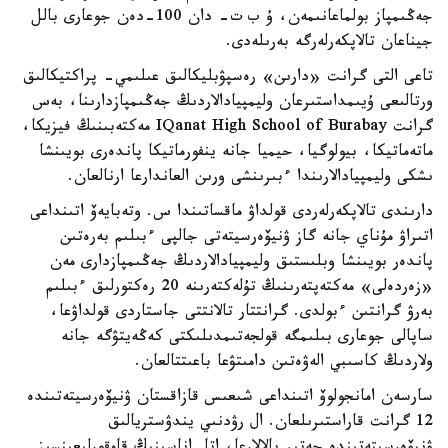
جەڭىمپاز بولماعانىمەن، ۇ ب ت- دان 100-دەن جوعارى بالل
جيناعان تالاپكەرلەرگە بەرىلەدى.
تاعى التى گرانت «دارىن» رەسپۋبليكالىق عىلىمي- پراكتيكالىق
ورتالىعى ۇيىمداستىرعان وليمپيادالاردىڭ جەڭىمپازدارىنا، بەس
گرانت IQanat High School of Burabay مەكتەبىنىڭ فيزيكا،
ماتەماتيكا، بيولوگيا، حيميا جانە ينفورماتيكا پاندەرى بويىنشا
ىشكى وليمپيادالارىندا ءبىرىنشى ورىن العاندارعا ارنالعان.
دارىندى تالاپكەرلەردى قولداۋ ماقساتىندا س. وتەبايەۆ اتىنداعى
اتىراۋ مۇناي جانە گاز ۋنيۆەرسيتەتى جالپى ءبىلىم بەرەتىن
پاندەر بويىنشا وبلىستىق وليمپيادالاردىڭ جەڭىمپازدارى مەن
«زەردەلى» مەكتەپتەرىنىڭ تۇلەكتەرىنە 20 رەكتورلىق ءبىلىم
بەرۋ گرانتىن ءبولدى. گرانتتار تالانتتى جاستاردى قولداۋعا،
ساپالى جوعارى بىلىمگە قولجەتىمدىلىكتى كەڭەيتۋگە جانە
ولاردىڭ كاسىبي الەۋەتىن دامىتۋعا باعىتتالعان.
سارسەن امانجولوۆ اتىنداعى شىعىس قازاقستان ۋنيۆەرسيتەتىندە
12 گرانت قاراستىرىلعان. ال رۋدنىي يندۋستريالىق