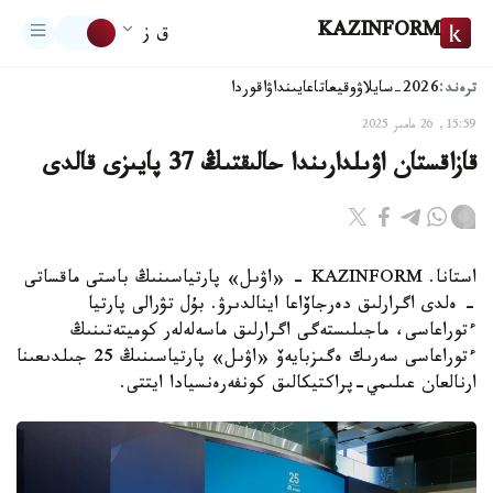
KAZINFORM
ق ز
ترەند:
2026-سايلاۋ
وقيعا
تاعايىنداۋ
اقوردا
15:59, 26 مامىر 2025
قازاقستان اۋىلدارىندا حالىقتىڭ 37 پايىزى قالدى
استانا. KAZINFORM - «اۋىل» پارتياسىنىڭ باستى ماقساتى
- ەلدى اگرارلىق دەرجاۆاعا اينالدىرۋ. بۇل تۋرالى پارتيا
ءتوراعاسى، ماجىلىستەگى اگرارلىق ماسەلەلەر كوميتەتىنىڭ
ءتوراعاسى سەرىك ەگىزبايەۆ «اۋىل» پارتياسىنىڭ 25 جىلدىعىنا
ارنالعان عىلىمي-پراكتيكالىق كونفەرەنسيادا ايتتى.