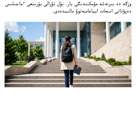
وزگە دە بىرنەشە مۇمكىندىگى بار. بۇل تۋرالى بۇرىنعى ءماجىلىس
دەپۋتاتى اسحات ايماعامبەتوۆ مالىمدەدى.
Фото: Ғылым және жоғары білім министрлігі
ونىڭ ايتۋىنشا، گرانت كونكۋرسىنىڭ ناتيجەسى تالاپكەر ءۇشىن
بارلىق مۇمكىندىك اياقتالدى دەگەندى بىلدىرمەيدى.