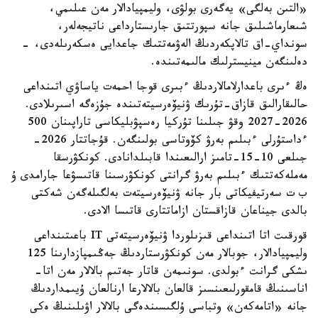
«التىن بەلگى» يەگەرى بولۋى، وليمپيادالار مەن عىلىمي،
شىعارماشىلىق جانە سپورتتىق جارىستارداعى ناتيجەلەر،
سونداي-اق تالاپكەردىڭ الەۋمەتتىك جاعدايى ەسكەرىلەدى، -
دەلىنگەن مينيسترلىك مالىمەتىندە.
ەڭ ءىرى باعدارلامالاردىڭ ءبىرى قوجا احمەت ياساۋي اتىنداعى
حالىقارالىق قازاق-تۇرىك ۋنيۆەرسيتەتىندە جۇزەگە اسىرىلادى.
2026-2027 وقۋ جىلىنا تۇركيا رەسپۋبليكاسى تاراپىنان 500
ءداستۇرلى ءبىلىم بەرۋ كۆوتاسى بولىنگەن. قۇجاتتار 2026-
جىلعى 10-15-تامىز ارالىعىندا قابىلدانادى. كونكۋرسقا
مەملەكەتتىك ءبىلىم بەرۋ گرانتى كونكۋرسىنا قاتىسۋعا جارامدى ۇ
ب ت سەرتيفيكاتى بار جانە ۋنيۆەرسيتەت بەلگىلەگەن شەكتى
بالدى جيناعان قازاقستان ازاماتتارى قاتىسا الادى.
قورقىت اتا اتىنداعى قىزىلوردا ۋنيۆەرسيتەتى IT باعىتىنداعى
وليمپيادالار، جوبالار مەن كونكۋرستاردىڭ جەڭىمپازدارىنا 125
ىشكى گرانت ءبولدى. سونىمەن قاتار جەتىم بالالار مەن اتا-
اناسىنىڭ قامقورلىعىنسىز قالعان بالالارعا ارنالعان ۇيىمداردىڭ
جانە «اتامەكەن» وتباسى ۇلگىسىندەگى بالالار اۋىلىنىڭ ەكى