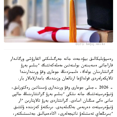
Фото: halyq-uni.kz
رەسپۋبليكالىق بيۋدجەت جانە جەرگىلىكتى اتقارۋشى ورگاندار
قاراجاتى ەسەبىنەن بولىنەتىن مەملەكەتتىك ءبىلىم بەرۋ
گرانتتارىنان بولەك، ەلىمىزدىڭ جوعارى وقۋ ورىندارىندا
تالاپكەرلەردى قولداۋعا ارنالعان وزىندىك باعدارلامالار بار.
- 2026 -جىلى جوعارى وقۋ ورىندارى ۇسىناتىن رەكتورلىق،
ۋنيۆەرسيتەتتىك جانە ىشكى ءبىلىم بەرۋ گرانتتارىنىڭ جالپى
سانى ەكى مىڭنان اسادى. گرانتتاردى بەرۋ تالاپتارىن ءار
ۋنيۆەرسيتەت دەربەس بەلگىلەيدى. ىرىكتەۋ كەزىندە ۇلتتىق
ءبىرىڭعاي تەستىلەۋ ناتيجەلەرى، اكادەميالىق جەتىستىكتەر،