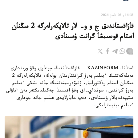
16:38, 08 تامىز 2026
قازاقستاندىق ج و و- لار تالاپكەرلەرگە 2 مىڭنان
استام قوسىمشا گرانت ۇسىنادى
استانا. KAZINFORM - قازاقستاننىڭ جوعارى وقۋ ورىندارى
مەملەكەتتىك ءبىلىم بەرۋ گرانتتارىنان بولەك، تالاپكەرلەرگە 2
مىڭنان استام رەكتورلىق، ۋنيۆەرسيتەتتىك جانە ىشكى ءبىلىم
بەرۋ گرانتىن، سونداي-اق وقۋ اقىسىنا جەڭىلدىكتەر مەن اتاۋلى
ستيپەنديالار ۇسىنادى، دەپ حابارلايدى عىلىم جانە جوعارى
ءبىلىم مينيسترلىگى.