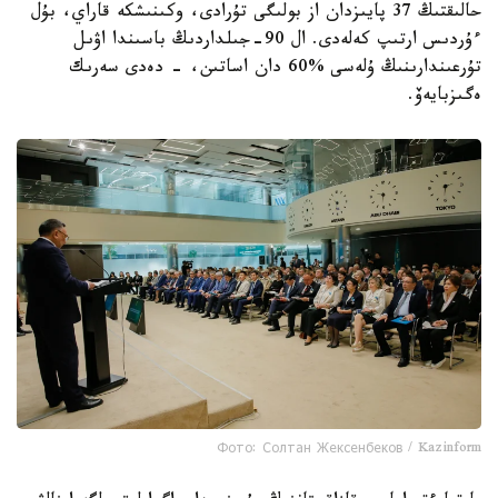
حالىقتىڭ 37 پايىزدان از بولىگى تۇرادى، وكىنىشكە قاراي، بۇل
ءۇردىس ارتىپ كەلەدى. ال 90-جىلداردىڭ باسىندا اۋىل
تۇرعىندارىنىڭ ۇلەسى %60 دان اساتىن، - دەدى سەرىك
ەگىزبايەۆ.
Фото: Солтан Жексенбеков / Kazinform