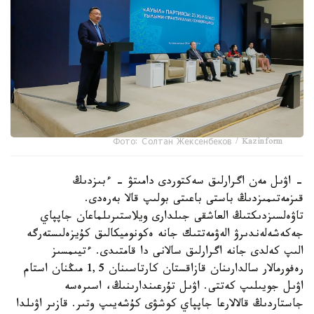
Фото: Солтан Жексенбеков / Kazinform
- اۋىل مەن اگرارلىق سەكتوردى دامىتۋ - ءبىزدىڭ
قىزمەتىمىزدىڭ باستى باعىتى بولىپ قالا بەرەدى.
تاۋەلسىزدىكتىڭ العاشقى جىلدارى ويلاستىرىلماعان جاپپاي
جەكەشەلەندىرۋ الەۋمەتتىك جانە ەكونوميكالىق كۇيزەلىستەرگە
الىپ كەلدى جانە اگرارلىق سالانى دا قامتىدى. ءتيىمسىز
رەفورمالار سالدارىنان قازاقستان كارتاسىنان 1,5 مىڭنان استام
اۋىل جويىلىپ كەتتى. اۋىل تۇرعىندارىنىڭ، اسىرەسە
جاستاردىڭ قالالارعا جاپپاي كوشۋى كۇشەيىپ وتىر. قازىر اۋىلدا