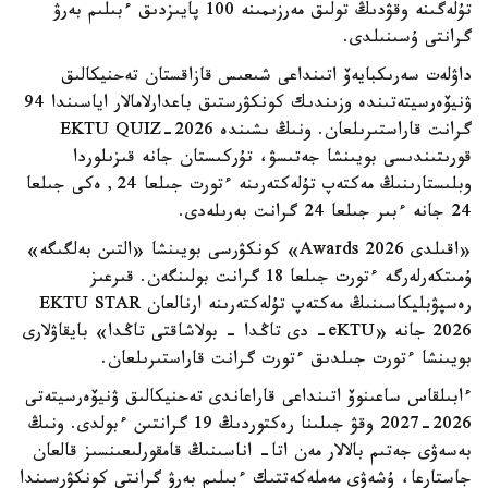
تۇلەگىنە وقۋدىڭ تولىق مەرزىمىنە 100 پايىزدىق ءبىلىم بەرۋ
گرانتى ۇسىنىلدى.
داۋلەت سەرىكبايەۆ اتىنداعى شىعىس قازاقستان تەحنيكالىق
ۋنيۆەرسيتەتىندە وزىندىك كونكۋرستىق باعدارلامالار اياسىندا 94
گرانت قاراستىرىلعان. ونىڭ ىشىندە EKTU QUIZ-2026
قورىتىندىسى بويىنشا جەتىسۋ، تۇركىستان جانە قىزىلوردا
وبلىستارىنىڭ مەكتەپ تۇلەكتەرىنە ءتورت جىلعا 24, ەكى جىلعا
24 جانە ءبىر جىلعا 24 گرانت بەرىلەدى.
«اقىلدى Awards 2026» كونكۋرسى بويىنشا «التىن بەلگىگە»
ۇمىتكەرلەرگە ءتورت جىلعا 18 گرانت بولىنگەن. قىرعىز
رەسپۋبليكاسىنىڭ مەكتەپ تۇلەكتەرىنە ارنالعان EKTU STAR
2026 جانە «eKTU- دى تاڭدا - بولاشاقتى تاڭدا» بايقاۋلارى
بويىنشا ءتورت جىلدىق ءتورت گرانت قاراستىرىلعان.
ءابىلقاس ساعىنوۆ اتىنداعى قاراعاندى تەحنيكالىق ۋنيۆەرسيتەتى
2026-2027 وقۋ جىلىنا رەكتوردىڭ 19 گرانتىن ءبولدى. ونىڭ
بەسەۋى جەتىم بالالار مەن اتا- اناسىنىڭ قامقورلىعىنسىز قالعان
جاستارعا، ۇشەۋى مەملەكەتتىك ءبىلىم بەرۋ گرانتى كونكۋرسىندا