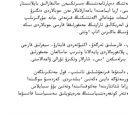
تىك دەپارتامەنتىنىڭ ەسىرتكىمەن حالىقارالىق بايلانىستار
ازيا ايماعىندا باعدارلامالار مەن جوبالاردى ەنگىزۋ
سحات جۇماعالي اگەنتتىكتىڭ قىزمەتى جانە جۇرگىزىلىپ
 امەريكالىق تاراپتىڭ جەمقورلىققا قارسى جوبالاردى ىسكە
ۋىنىڭ ماڭىزىن اتاپ ءوتتى.
اپ، قارجىلىق تەرگەۋ، اكتيۆتەردى قايتارۋ، سيفرلىق قارجى
 پلاتفورمالاردى پايدالانا وتىرىپ جاسالعان جەمقورلىق
بىرلەسكەن ءىس- شارالار وتكىزۋ تۋرالى ۋاعدالاستى.
دامىتۋعا قىزىعۋشىلىق تانىتىپ، قول جەتكىزىلگەن
رسەتۋگە دايىن ەكەنىن ءبىلدىردى. كەزدەسۋ سوڭىندا
راما شتاتتارىندا جەلتوقسانىندا وتەتىن بۇۇ سىبايلاس
ەتتەر كونفەرەنتسياسىنىڭ مەرەيتويلىق سەسسياسىنا قاتىسۋعا