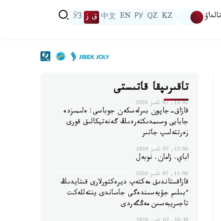
الداۋ
KZ
QZ
РУ
EN
中文
ق ز
ЎЗ
تاقىرىپقا قاتىستى
13:41, 07 تامىز 2026
قازاق-جاپون بىرلەسكەن جوباسى: ەلىمىزدە
جابايى وسىمدىكتەردىڭ گەنەتيكالىق قورى
زەرتتەلىپ جاتىر
12:06, 07 تامىز 2026
اباي. زامان. نوبەل
11:06, 07 تامىز 2026
قازاقستاندىق مەكتەپ ديرەكتورلارى قىتايدىڭ
ءبىلىم جۇيەسىندەگى جاساندى ينتەللەكت
تاجىريبەسىن مەڭگەردى