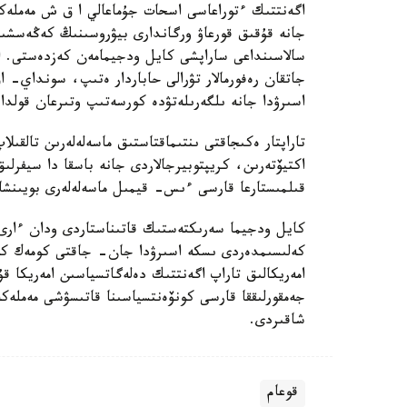
اگەنتتىك ءتوراعاسى اسحات جۇماعالي ا ق ش مەملەكەت
جانە قۇقىق قورعاۋ ورگاندارى بيۋروسىنىڭ كەڭەسشىسى، 
سالاسىنداعى ساراپشى كايل ودجيمامەن كەزدەستى. ا
جاتقان رەفورمالار تۋرالى حاباردار ەتىپ، سونداي- اق
اسىرۋدا جانە ىلگەرىلەتۋدە كورسەتىپ وتىرعان قولدا
تاراپتار ەكىجاقتى ىنتىماقتاستىق ماسەلەلەرىن تالقىل
اكتيۆتەرىن، كريپتوبيرجالاردى جانە باسقا دا سيفرلىق
قىلمىستارعا قارسى ءىس- قيمىل ماسەلەلەرى بويىنشا 
كايل ودجيما سەرىكتەستىك قاتىناستاردى ودان ءارى 
كەلىسىمدەردى ىسكە اسىرۋدا جان- جاقتى كومەك كو
امەريكالىق تاراپ اگەنتتىك دەلەگاتسياسىن امەريكا قۇ
جەمقورلىققا قارسى كونۆەنتسياسىنا قاتىسۋشى مەملەك
شاقىردى.
قوعام