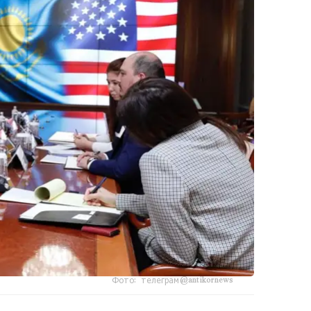
Фото: телеграм@antikornews