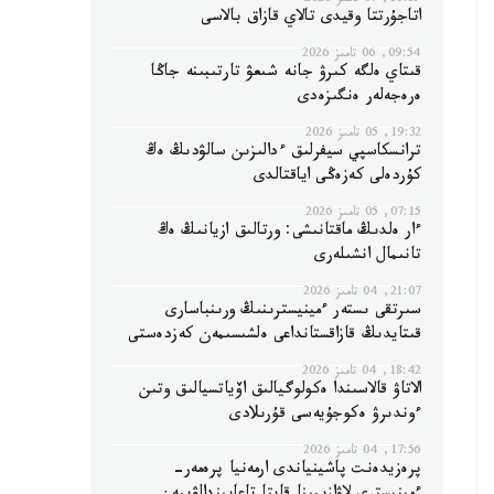
10:39, 07 تامىز 2026
اتاجۇرتتا وقيدى تالاي قازاق بالاسى
09:54, 06 تامىز 2026
قىتاي ەلگە كىرۋ جانە شىعۋ تارتىبىنە جاڭا
ەرەجەلەر ەنگىزەدى
19:32, 05 تامىز 2026
ترانسكاسپي سيفرلىق ءدالىزىن سالۋدىڭ ەڭ
كۇردەلى كەزەڭى اياقتالدى
07:15, 05 تامىز 2026
ءار ەلدىڭ ماقتانىشى: ورتالىق ازيانىڭ ەڭ
تانىمال انشىلەرى
21:07, 04 تامىز 2026
سىرتقى ىستەر ءمينيسترىنىڭ ورىنباسارى
قىتايدىڭ قازاقستانداعى ەلشىسىمەن كەزدەستى
18:42, 04 تامىز 2026
الاتاۋ قالاسىندا ەكولوگيالىق اۆياتسيالىق وتىن
ءوندىرۋ ەكوجۇيەسى قۇرىلادى
17:56, 04 تامىز 2026
پرەزيدەنت پاشينياندى ارمەنيا پرەمەر-