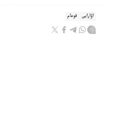
اۋارايى
قوعام
باقىتجول كاكەش
اۆتور
16:11, 07 تامىز 2026
قىزىل كىتاپقا ەنگەن ەكى ارقاردى زا
تۇركىستان. KAZINFORM -تۇر
كىتاپقا ەنگەن ارقارلاردى زاڭسىز اۋلاۋ دەرەگى 