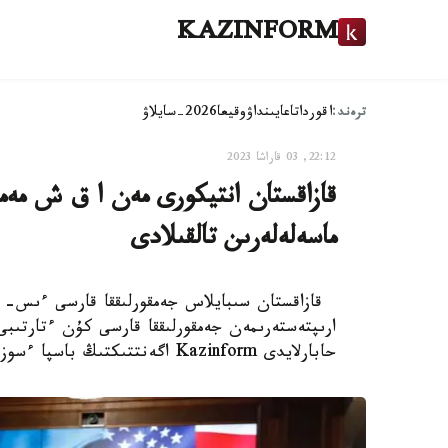
KAZINFORM
ترەند:
اقوردا
تاعايىنداۋ
وقيعا
2026-سايلاۋ
22:12, 03 قاراشا 2023
قازاقستان انتيكورى مەن ا ق ش مەمل
ماسەلەلەرىن تالقىلادى
قازاقستان سىبايلاس جەمقورلىققا قارسى ءىس- قيم
ارىپتەستەرىمەن جەمقورلىققا قارسى كۇن ءتارتىبى 
حابارلايدى Kazinform اگەنتتىكتىڭ باسپا ءسوز قىزمەتىنە سىلتەمە جاساپ.