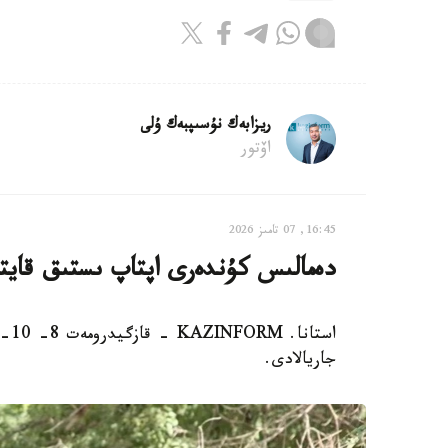
ريزابەك نۇسىپبەك ۇلى
اۆتور
16:45, 07 تامىز 2026
دەمالىس كۇندەرى اپتاپ ىستىق قاي
است
جاريالادى.