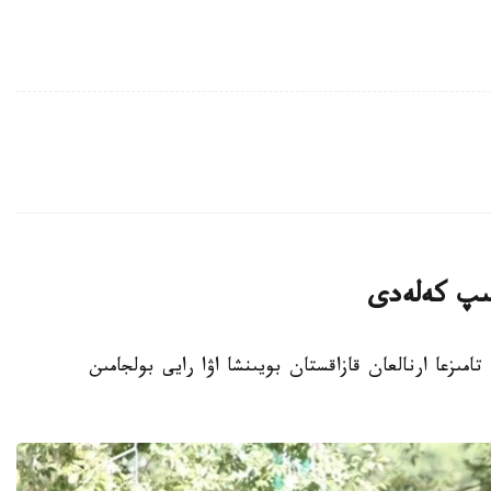
تىپ كەلەدى
انا. KAZINFORM - قازگيدرومەت 8- 10- تامىزعا ارنالعان قازاقستان بويىنشا اۋا رايى بولجامىن