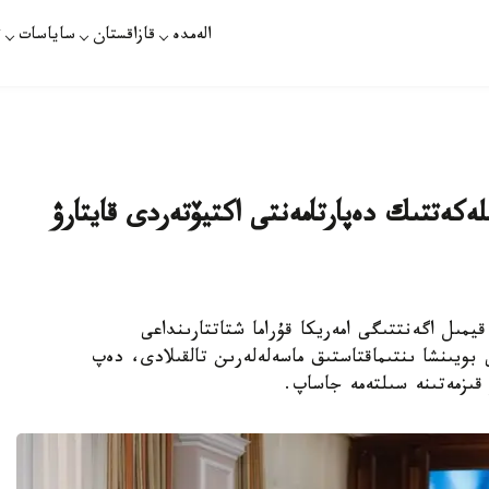
الەمدە
قازاقستان
ساياسات
ت
ەكەتتىك دەپارتامەنتى اكتيۆتەردى قايتارۋ
ىل اگەنتتىگى امەريكا قۇراما شتاتتارىنداعى
بويىنشا ىنتىماقتاستىق ماسەلەلەرىن تالقىلادى، دەپ