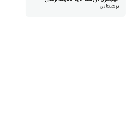
ءمينيسترى لاۋازىمىنا قايتا تاعايىندالۋىمەن
قۇتتىقتادى