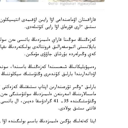
Фото: Нұрболат Нұржаубай
قازاقستان اۋماعىنداعى اۋا رايىن اۋقىمدى انتيسيكلو
ىستىق ءارى قۇرعاق اۋا رايى كۇتىلەدى.
كەزەڭنىڭ سوڭىنا قاراي ەلىمىزدىڭ باتىسى مەن سو
بايلانىستى اتموسفەرالىق فرونتالدى بولىكتەردىڭ ىق
كەي وڭىرلەردە بۇرشاق جاۋۋى مۇمكىن.
رەسپۋبليكانىڭ شىعىسىندا كەزەڭنىڭ باسىندا، سو
اۋداندارىندا بارلىق كۇندەرى وڭتۇستىك سيكلوننىڭ 
بارلىق ءوڭىر تۇرعىندارىن اپتاپ ىستىقتىڭ كەزەكتى ت
قاتتى ىستىق بولادى.
ايتا كەتەلىك بۇگىن ەلىمىزدىڭ باسىم بولىگىندە اۋا