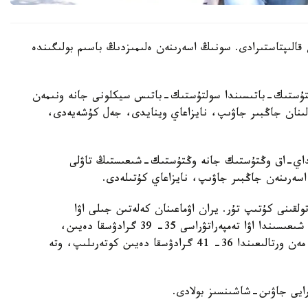
ن قالىپتاستىرادى. سونىڭ اسەرىنەن ەلىمىزدىڭ باسىم بولىگىندە
لتۇستىك-باتىسىندا سولتۇستىك-باتىس سيكلونى جانە ونىمەن
پالىنان جاڭبىر جاۋىپ، نايزاعاي وينايدى، جەل كۇشەيەدى،
نداي-اق وڭتۇستىك جانە وڭتۇستىك-شىعىستىڭ تاۋلى
اسەرىنەن جاڭبىر جاۋىپ، نايزاعاي كۇتىلەدى.
ولقىنى كۇتىپ تۇر. يران اۋماعىنان كەلەتىن جىلى اۋا
ماسسالارىنىڭ اسەرىنەن ەلىمىزدىڭ سولتۇستىگى مەن شىعىسىندا اۋا تەمپەراتۋراسى 35- 39 گرادۋسقا دەيىن،
وڭتۇستىگىندە 35- 41 گرادۋسقا دەيىن، ال باتىسى مەن ورتالىعىندا 36- 41 گرادۋسقا دەيىن كوتەرىلىپ، وتە
 رايى جاۋىن-شاشىنسىز بولادى.