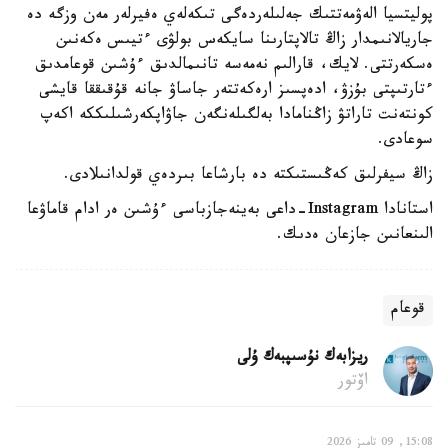
پوليتسيا الەۋمەتتىك جەلىلەردەگى تىكەلەي ەفيرلەر مەن وزگە دە
جاريالانىمدار زاڭ تالاپتارىنا سايكەس بولۋى ءتيىس ەكەنىن
ەسكەرتتى. لايك، قارالىم نەمەسە تانىمالدىق ءۇشىن قوعامدىق
ءتارتىپتى بۇزۋ، ادەپسىز ارەكەتتەر جاساۋ جانە قۇقىققا قايشى
كونتەنت تاراتۋ زاڭنامادا بەلگىلەنگەن جاۋاپكەرشىلىككە اكەپ
سوعادى.
زاڭ سيفرلىق كەڭىستىكتە دە بارشاعا بىردەي قولدانىلادى.
استانادا Instagram-داعى بەينەجازباسى ءۇشىن ەر ادام قاماۋعا
الىنعانىن جازعان ەدىك.
قوعام
ريزابەك نۇسىپبەك ۇلى
اۆتور
15:08, 09 تامىز 2026