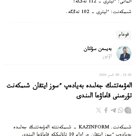
الماتى: ءليترى - 112 تەڭگە؛
شىمكەنت: ءليترى - 102 تەڭگە.
قوعام
بەيسەن سۇلتان
اۆتور
15:45, 09 تامىز 2026
الەۋمەتتىك جەلىدە بەيادەپ ءسوز ايتقان شىمكەنت
تۇرعىنى قاماۋعا الىندى
شىمكەنت. KAZINFORM - شىمكەنتتە الەۋمەتتىك جەلىدە
بەيادەپ ءسوز ايتقان ەر ادام 10 تاۋلىككە قاماۋعا الىندى