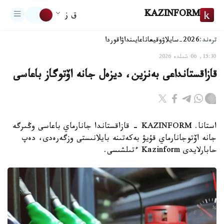
KAZINFORM
ق ز
ترەند:
2026-سايلاۋ
وقيعا
تاعايىنداۋ
اقوردا
15:30, 06 شىلدە 2026
قازاقستانداعى بەنزين، ديزەل جانە اۆتوگاز باعاسى
استانا. KAZINFORM - قازاقستاندا جانارماي باعاسى وڭىرگە
جانە اۆتوجانارماي قۇيۋ بەكەتىنە بايلانىستى وزگەرەدى، دەپ
حابارلايدى Kazinform ءتىلشىسى.