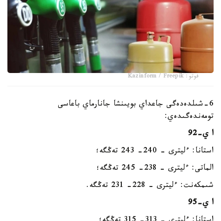
فوتو: Kazinform / Freepik
6-شىلدەدەگى جاعداي بويىنشا جانارماي باعاسى
تومەندەگىدەي:
ا ي-92
استانا: ءليترى - 240- 243 تەڭگە؛
الماتى: ءليترى - 238- 245 تەڭگە؛
شىمكەنت: ءليترى - 228- 231 تەڭگە.
ا ي-95
استانا: ءليترى - 313- 315 تەڭگە؛