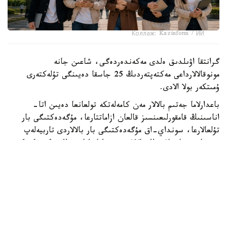
Коллаж: Kazinform / ИИ
گرانتقا اۋىلدىق ەلدى مەكەندەردەگى، شاعىن جانە
مونوقالالارداعى مەكتەپتەردىڭ 25 جاسقا دەيىنگى تۇلەكتەرى
ۇمىتكەر بولا الادى.
باعدارلاما جەتىم بالالار مەن كامەلەتكە تولعانعا دەيىن اتا-
اناسىنىڭ قامقورلىعىنسىز قالعان ازاماتتارعا، مۇگەدەكتىگى بار
تۇلعالارعا، سونداي-اق مۇگەدەكتىگى بار بالالاردى تاربيەلەپ
وتىرعان وتباسىلاردىڭ بالالارى مەن اتا-اناسىنىڭ مۇگەدەكتىگى
بار تالاپكەرلەرگە ارنالعان.
- ءبىلىم بەرۋ گرانتىنىڭ يەگەرلەرىنە وقۋ اقىسى جىلىنا 1
ميلليون تەڭگەگە دەيىن تولەنەدى. سونىمەن قاتار وقۋ
كەزەڭىندە اي سايىن 60 مىڭ تەڭگە كولەمىندە شاكىرتاقى
تاعايىندالادى. شاكىرتاقى جىل سايىن جازعى دەمالىس كەزەڭىن
قوسپاعاندا 10 اي بويى تولەنەدى،- دەلىنگەن حابارلامادا.