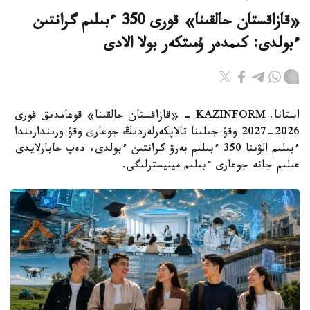
«قازاقستان حالقىنا» قورى 350 ءبىلىم گرانتىن
ءبولدى: كىمدەر ۇمىتكەر بولا الادى
استانا. KAZINFORM - «قازاقستان حالقىنا» قوعامدىق قورى
2026-2027 وقۋ جىلىنا تالاپكەرلەردىڭ جوعارى وقۋ ورىندارىندا
ءبىلىم الۋىنا 350 ءبىلىم بەرۋ گرانتىن ءبولدى، دەپ حابارلايدى
عىلىم جانە جوعارى ءبىلىم مينيسترلىگى.