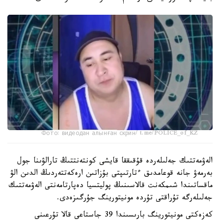
Фото: видеодан алынған скрин/ t.me/POLICE_of_KZ
الەۋمەتتىك جەلىلەردە قۇقىققا قايشى كونتەنتتىڭ تارالۋىنا جول
بەرمەۋ جانە قوعامدىق ءتارتىپتى بۇزاتىن ارەكەتتەردىڭ الدىن الۋ
ماقساتىندا شىمكەنت قالاسىنىڭ پوليتسيا دەپارتامەنتى الەۋمەتتىك
جەلىلەرگە تۇراقتى تۇردە مونيتورينگ جۇرگىزەدى.
كەزەكتى مونيتورينگ بارىسىندا 39 جاستاعى قالا تۇرعىنى