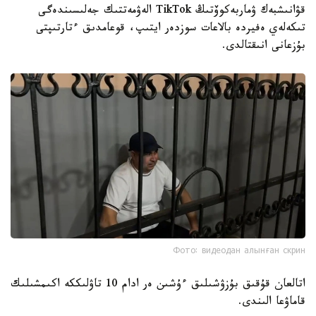
قۋانىشبەك ۋماربەكوۆتىڭ TikTok الەۋمەتتىك جەلىسىندەگى
تىكەلەي ەفيردە بالاعات سوزدەر ايتىپ، قوعامدىق ءتارتىپتى
بۇزعانى انىقتالدى.
Фото: видеодан алынған скрин
اتالعان قۇقىق بۇزۋشىلىق ءۇشىن ەر ادام 10 تاۋلىككە اكىمشىلىك
قاماۋعا الىندى.