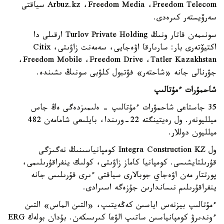
Arbuz.kz ،Freedom Media ،Freedom Telecom سياقتى
سەرۆيستەر كىرەدى.
سونىمەن قاتار ونىڭ Turlov Private Holding ارقىلى دا
اكتيۆتەرى بار: سارىارقا اۋەجايى، سەمەنت زاۋىتى، Citix
،Freedom Mobile ،Freedom Drive ،Tatler Kazakhstan
جۋرنالى جانە «شاحتەر» فۋتبول كلۋبى سونىڭ ىشىندە.
شاحمۇرات ءمۇتالىپ
35 جاستاعى شاحمۋرات ءمۇتالىپ - ەلىمىزدەگى ەڭ جاس
ميلليونەر. ول رەيتينگتە 22-ورىندا، بايلىعى شامامەن 482
ميلليون دوللار.
ول Integra Construction KZ كومپانياسىنىڭ نەگىزگى
قۇرىلتايشىسى. كومپانيا كاماز زاۋىتى، كولىك ينفراقۇرىلىمى،
پورتتار مەن اۋەجاي جوبالارى سياقتى ءىرى قۇرىلىس جانە
ينفراقۇرىلىم نىساندارىن جۇزەگە اسىرادى.
ءمۇتالىپ بيزنەس اياسىن كەڭەيتىپ، «التىن الماس» التىن
ءوندىرۋ كومپانياسىن ساتىپ الۋعا كىرىسكەن. بۇدان بولەك ERG