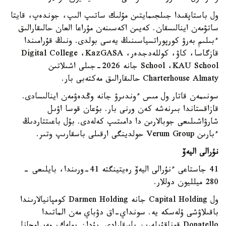
ول باستاپقىدا جىلجىمايتىن مۇلىك ساتىپ الىپ، جوندەپ، قايتا
ساتۋمەن اينالىسقان. كەيىن اكەسىنەن مۇراعا العان حالىقارالىق
ءبىلىم بەرۋ كورپوراتسياسىنىڭ يەسى بولدى. ونىڭ قۇرامىندا
قازگاسا، كاۋ، كوللەدجدەر، Digital College ،KazGASA
School ،KAU School جانە 2026-جىلى اشىلاتىن
Charterhouse Almaty حالىقارالىق مەكتەبى بار.
سونىمەن قاتار ول مىس ءوندىرۋ جانە وڭدەۋمەن اينالىسادى.
قازاقستاندا بىرنەشە كەن ورنى بار. بۇعان قوسا اۋىل
شارۋاشىلىعى جوبالارىن دا دامىتىپ كەلەدى. بۇل باعىتتاردىڭ
ءبارىن Verum Group حولدينگى ارقىلى باسقارىپ وتىر.
نۇرالى اليەۆ
41 جاستاعى ءنۇرالى اليەۆ رەيتينگتە 41-ورىندا، بايلىعى -
280 ميلليون دوللار.
ول Capital Holding جانە Darmen Holding كومپانيالارىندا
باقىلاۋشى ۇلەسكە يە. سونداي-اق دۋباي مەن الماتىدا