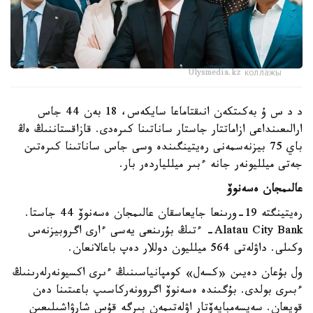
Ulysmedia.kz коллажы
د د س ۇ بەكىتكەن انىقتاماعا سايكەس، 18 بەن 44 جاس
ارالىعىنداعى ازاماتتار جاستار ساناتىنا كىرەدى. قازاقستاننىڭ ەڭ
باي 75 بيزنەسمەنى رەيتينگىندە وسى جاس ساناتىنا كىرەتىن
جەتى ميلليونەر جانە ءبىر ميللياردەر بار.
عالىمجان ەسەنوۆ
رەيتينگتە 19-ورىنعا جايعاسقان عالىمجان ەسەنوۆ 44 جاستا.
Alatau City Bank- ءتىڭ بۇرىنعى يەسى ءارى اگروبيزنەس
وكىلى. داۋلەتى 564 ميلليون دوللار دەپ باعالانعان.
ول بۇعان دەيىن «كسەل» كومپانياسىنىڭ ءىرى اكسيونەرلەرىنىڭ
ءبىرى بولدى. بۇگىندە ەسەنوۆ اگروونەركاسىپ باعىتىنا دەن
قويعان. سەيسەمبايەۆتار اۋلەتىمەن بىرگە قۇس شارۋاشىلىعىن