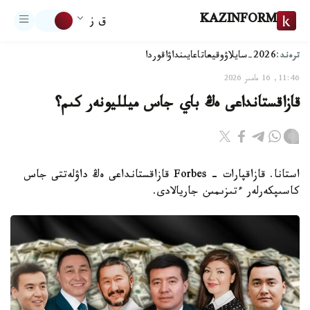
KAZINFORM
ق ز
ترەند:
2026-سايلاۋ
وقيعا
تاعايىنداۋ
اقوردا
11:46, 16 مامىر 2026
قازاقستانداعى ەڭ باي جاس ميلليونەر كىم؟
استانا. قازاقپارات - Forbes قازاقستانداعى ەڭ داۋلەتتى جاس
كاسىپكەرلەر ءتىزىمىن جاريالادى.