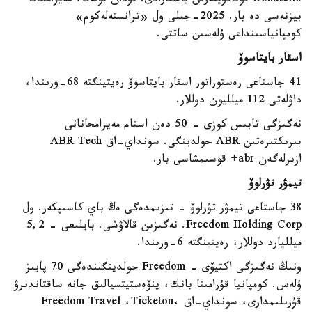
Donatello قوناقۇيلەرىن باسقارادى. بۇدان بولەك، مەيرامحانا
بيزنەسى دە بار. 2025-جىلى ول «ترانستەلەكوم»
كومپانياسىنداعى ۇلەسىن ساتتى.
اسقار بايتاسوۆ
41 جاستاعى رەستوراتور اسقار بايتاسوۆ رەيتينگتە 68-ورىندا،
داۋلەتى 112 ميلليون دوللار.
نەگىزگى تابىس كوزى - 50 دەن استام مەيرامحانانى
بىرىكتىرەتىن ABR حولدينگى. سونداي-اق ABR Tech
ازىرلەگەن abr+ قوسىمشاسى بار.
تيمۋر تۋرلوۆ
38 جاستاعى تيمۋر تۋرلوۆ - تىزىمدەگى ەڭ باي كاسىپكەر. ول
Freedom Holding Corp. نەگىزىن قالاۋشى. بايلىعى - 5,2
ميلليارد دوللار، رەيتينگتە 6-ورىندا.
ونىڭ نەگىزگى اكتيۆى - Freedom حولدينگىندەگى 70 پايىز
ۇلەس. كومپانيا قۇرامىنا بانك، ينۆەستيتسيالىق جانە ساقتاندىرۋ
قۇرىلىمدارى، سونداي-اق Freedom Travel ،Ticketon،