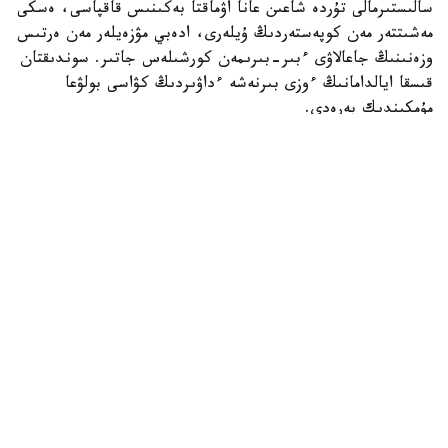
سالىستىرمالى تۇردە شاعىن عانا اۋماقتا بەكىنىس قاقپاسى، ەسكى
مەشىتتەر مەن كوپەستەردىڭ ۇيلەرى، ادەبي مۋزەيلەر مەن ەرتىس
وزەنىنىڭ جاعالاۋى ءبىر-بىرىمەن كورشىلەس جاتىر. سوندىقتان
قىسقا ايالدامانىڭ ءوزى بىرنەشە ءداۋىردىڭ كۋاسى بولۋعا
مۇمكىندىك بەرەدى.
ساياحاتتى اباي كوشەسىنەن باستاعان دۇرىس. مۇندا سەمەي
بەكىنىسىنىڭ ءبىر بولىگى - يامىشيەۆ قاقپاسى، ال جاقىن ماڭدا
ۆوسكرەسەنسك شىركەۋى ساقتالعان. تاريحي عيماراتتار باسقا
قالالارداعى سياقتى مۋزەي ايماعىندا وقشاۋلانباعان، قازىرگى قالا
تىرشىلىگىمەن وتە ۇيلەسىپ تۇر. سونىڭ ارقاسىندا ءبىر جەردەن
ەكىنشى جەرگە قالاي وتكەنىڭىزدى ءوزىڭىز دە بايقاماي قالاسىز.