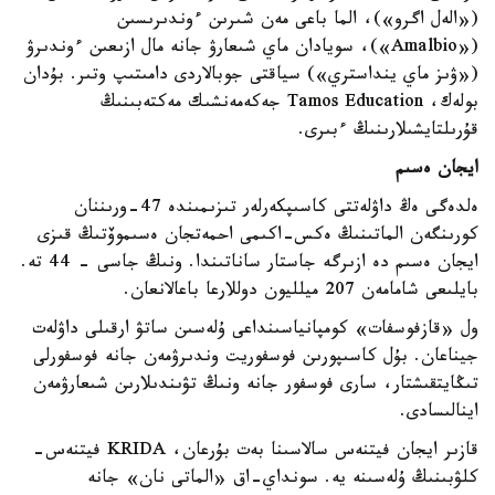
(«الەل اگرو»)، الما باعى مەن شىرىن ءوندىرىسىن
(«Amalbio»)، سويادان ماي شىعارۋ جانە مال ازىعىن ءوندىرۋ
(«ۋىز ماي ينداستري») سياقتى جوبالاردى دامىتىپ وتىر. بۇدان
بولەك، Tamos Education جەكەمەنشىك مەكتەبىنىڭ
قۇرىلتايشىلارىنىڭ ءبىرى.
ايجان ەسىم
ەلدەگى ەڭ داۋلەتتى كاسىپكەرلەر تىزىمىندە 47-ورىننان
كورىنگەن الماتىنىڭ ەكس-اكىمى احمەتجان ەسىموۆتىڭ قىزى
ايجان ەسىم دە ازىرگە جاستار ساناتىندا. ونىڭ جاسى - 44 تە.
بايلىعى شامامەن 207 ميلليون دوللارعا باعالانعان.
ول «قازفوسفات» كومپانياسىنداعى ۇلەسىن ساتۋ ارقىلى داۋلەت
جيناعان. بۇل كاسىپورىن فوسفوريت وندىرۋمەن جانە فوسفورلى
تىڭايتقىشتار، سارى فوسفور جانە ونىڭ تۋىندىلارىن شىعارۋمەن
اينالىسادى.
قازىر ايجان فيتنەس سالاسىنا بەت بۇرعان، KRIDA فيتنەس-
كلۋبىنىڭ ۇلەسىنە يە. سونداي-اق «الماتى نان» جانە