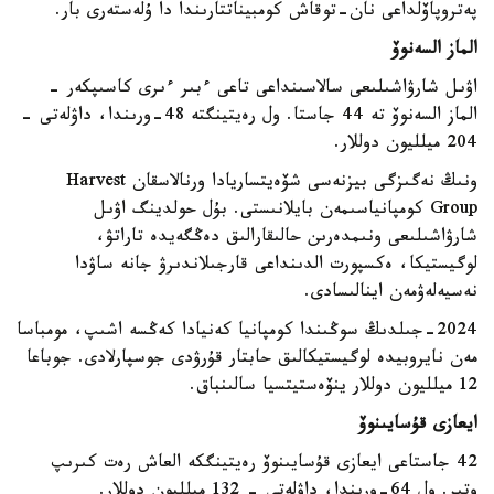
پەتروپاۆلداعى نان-توقاش كومبيناتتارىندا دا ۇلەستەرى بار.
الماز السەنوۆ
اۋىل شارۋاشىلىعى سالاسىنداعى تاعى ءبىر ءىرى كاسىپكەر -
الماز السەنوۆ تە 44 جاستا. ول رەيتينگتە 48-ورىندا، داۋلەتى -
204 ميلليون دوللار.
ونىڭ نەگىزگى بيزنەسى شۆەيتساريادا ورنالاسقان Harvest
Group كومپانياسىمەن بايلانىستى. بۇل حولدينگ اۋىل
شارۋاشىلىعى ونىمدەرىن حالىقارالىق دەڭگەيدە تاراتۋ،
لوگيستيكا، ەكسپورت الدىنداعى قارجىلاندىرۋ جانە ساۋدا
نەسيەلەۋمەن اينالىسادى.
2024-جىلدىڭ سوڭىندا كومپانيا كەنيادا كەڭسە اشىپ، مومباسا
مەن نايروبيدە لوگيستيكالىق حابتار قۇرۋدى جوسپارلادى. جوباعا
12 ميلليون دوللار ينۆەستيتسيا سالىنباق.
ايعازى قۇسايىنوۆ
42 جاستاعى ايعازى قۇسايىنوۆ رەيتينگكە العاش رەت كىرىپ
وتىر. ول 64-ورىندا، داۋلەتى - 132 ميلليون دوللار.