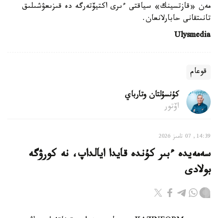
مەن «قازتسينك» سياقتى ءىرى اكتيۆتەرگە دە قىزىعۋشىلىق
تانىتقانى حابارلانعان.
Ulysmedia
قوعام
كۇنسۇلتان وتارباي
اۆتور
14:39, 07 تامىز 2026
سەمەيدە ءبىر كۇندە قايدا ايالداپ، نە كورۋگە
بولادى