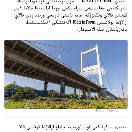
سەمەي. KAZINFORM - جول بويىنداعى قوناقۇيلەردىڭ
سەرىكتەس جەلىسىمەن بىرلەسكەن جوبا اياسىندا قالادا ءبىر
كۇندى قالاي وتكىزۋگە جانە باستى تاريحي ورىنداردى قالاي
ارالاۋعا بولاتىنىن Kazinform اگەنتتىگى ءتىلشىسىنىڭ
ماتەريالىنان بىلە الاسىزدار.
Фото: Үкімет
سەمەي - كولىكتى قويا تۇرىپ، جاياۋ ارالاۋعا قولايلى قالا.