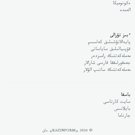
ەكونوميكا
الەمدە
ءبىز تۋرالى
پايدالانۋشىلىق كەلىسىم
قۇپىيالىلىق ساياساتى
مەملەكەتتىك رامىزدەر
جەمقورلىققا قارسى شارالار
مەملەكەتتىك ساتىپ الۋلار
باسقا
سايت كارتاسى
بايلانىس
جارناما
© 2026 «KAZINFORM» حاق