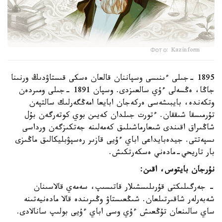
Фото: Kazinform
1895 -جىلى ءىنىسى وسپاننان قالعان ەسكى قىستاۋدىڭ ورنىنا
جاڭا، ەڭسەلى ءۇي سالعىزدى. وسپان 1891 -جىلى ومىردەن
وتكەندە، بايبىشەسى ەركەجان ابايعا امەڭگەرلىك سالتپەن
تۇرمىسقا شىققان. ءتورت جىلدان كەيىن بوي كوتەرگەن بۇل
شاڭىراق اقىندى شىعارماشىلىق كەمەلىنە جەتكىزگەن ورداسى
ىسپەتتى. جيدەبايداعى اباي ءۇيى قازىر رەسپۋبليكالىق ماڭىزى
بار تاريحي-مادەني ەسكەرتكىش.
نۇرجان بايتوس، اقىن:
- جەرگىلىكتى قۇرىلىسشىلار قاتىسىپ، سەمەي قالاسىنان
شەبەرلەر شاقىرتىلعان. شىڭعىستاۋ وڭىرىندە قالا مادەنيەتىنە
ساي سالىنعان تۇڭعىش ءۇي وسى اباي ءۇيى بولىپ سانالادى.