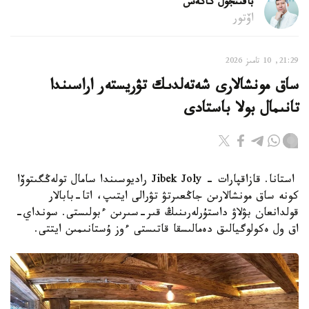
باقىتجول كاكەش
اۆتور
21:29, 10 تامىز 2026
ساق مونشالارى شەتەلدىك تۋريستەر اراسىندا
تانىمال بولا باستادى
استانا. قازاقپارات - Jibek Joly راديوسىندا سامال تولەڭگىتوۆا
كونە ساق مونشالارىن جاڭعىرتۋ تۋرالى ايتىپ، اتا-بابالار
قولدانعان بۋلاۋ داستۇرلەرىنىڭ قىر-سىرىن ءبولىستى. سونداي-
اق ول ەكولوگيالىق دەمالىسقا قاتىستى ءوز ۇستانىمىن ايتتى.