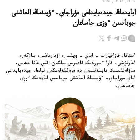
21:55, 10 تامىز 2026
ابايدىڭ جيدەبايداعى مۇراجاي-ءۇيىنىڭ العاشقى
جوباسىن ءوزى جاساعان
استانا. قازاقپارات - اباي - ويشىل، اۋدارماشى، سازگەر،
اعارتۋشى، قارا ءسوزدىڭ قادىرىن بىلگەن اقىن عانا ەمەس،
ساۋلەتشىلىك قابىلەتىمەن دە ەرەكشەلەنگەن تۇلعا. جيدەبايداعى
اباي مۇراجاي- ءۇيىنىڭ العاشقى جوباسىن ابايدىڭ ءوزى
جاساعان.