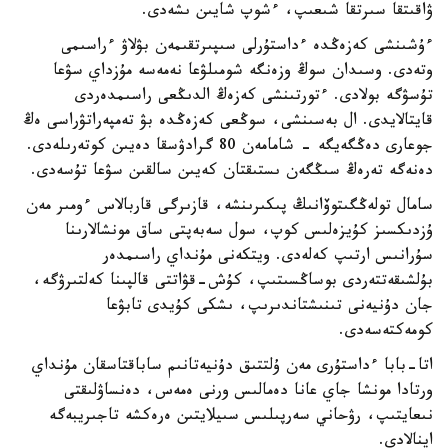
ۋاقىتقا سىرتقا شىعىپ، ءشوپ شايىن ىشەدى.
ءۇشىنشى كەزەڭدە ءداستۇرلى سىپىرتقىمەن بۋلاۋ ءراسىمى
وتەدى. وسىدان سوڭ وزەنگە شومىلۋعا نەمەسە مۇزداي سۋعا
تۇسۋگە بولادى. ءتورتىنشى كەزەڭ الدىڭعى راسىمدەردى
قايتالايدى. ال بەسىنشى، سوڭعى كەزەڭدە بۋ تەمپەراتۋراسى ەڭ
جوعارى دەڭگەيگە - شامامەن 80 گرادۋسقا دەيىن كوتەرىلەدى.
دەنەگە تەرەڭ سىڭگەن ىستىقتان كەيىن سالقىن سۋعا تۇسەدى.
سامال تولەڭگىتوۆانىڭ پىكىرىنشە، قازىرگى قاربالاس ءومىر مەن
ۇزدىكسىز كۇيزەلىس كوپ، سول سەبەپتى ساق مونشالارىنا
سۇرانىس ارتىپ كەلەدى. ويتكەنى مۇنداي راسىمدەر
بۇلشىقەتتەردى بوساڭسىتىپ، كۇش-قۋاتتى قالپىنا كەلتىرۋگە،
جان دۇنيەنى تىنىشتاندىرىپ، ىشكى كۇيدى تابۋعا
كومەكتەسەدى.
اتا-بابا ءداستۇرى مەن ۇلتتىق دۇنيەتانىم ساباقتاسقان مۇنداي
ورتادا مونشا جاي عانا دەمالىس ورنى ەمەس، دەنساۋلىقتى
نىعايتىپ، رۋحاني سەرپىلىس سىيلايتىن ەرەكشە تاجىريبەگە
اينالادى.