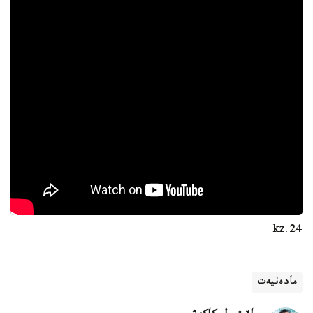
24.kz
مادەنيەت