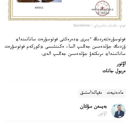
فوتو: ماقسات شاعىرباي / Kazinform
فوتوسۋرەتتەردىڭ ءبىرى «دەرەكتى فوتوسۋرەت ساناتىندا»
ۇزدىك جۇلدەسىن جەڭىپ السا، ەكىنشىسى «كوركەم فوتوسۋرەت
ساناتىندا» ىرىكتەۋ جۇلدەسىن جەڭىپ الدى.
اۆتور
ەربول جانات
مادەنيەت
ىقپالداستىق
بەيسەن سۇلتان
اۆتور