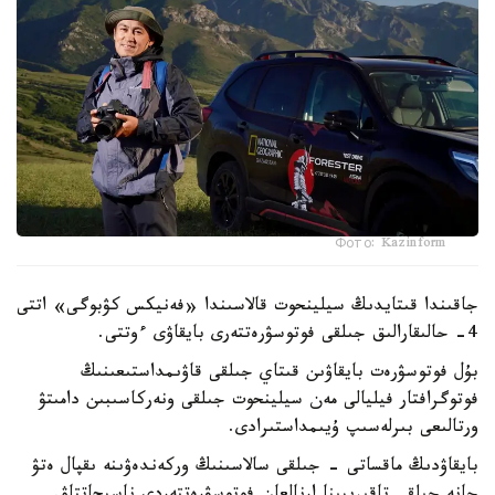
Фото: Kazinform
جاقىندا قىتايدىڭ سيلينحوت قالاسىندا «فەنيكس كۋبوگى» اتتى
4- حالىقارالىق جىلقى فوتوسۋرەتتەرى بايقاۋى ءوتتى.
بۇل فوتوسۋرەت بايقاۋىن قىتاي جىلقى قاۋىمداستىعىنىڭ
فوتوگرافتار فيليالى مەن سيلينحوت جىلقى ونەركاسىبىن دامىتۋ
ورتالىعى بىرلەسىپ ۇيىمداستىرادى.
بايقاۋدىڭ ماقساتى - جىلقى سالاسىنىڭ وركەندەۋىنە ىقپال ەتۋ