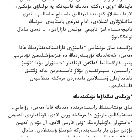
مايدىڭ ءوزى ەرەكشە ەمدىك قاسيەتكە يە بولماۋى مۇمكىن،
الايدا ىسقىلاۋ كەزىندە ليمفالىق ماسساج جاسالىپ، تەرى
ساڭىلاۋلارى اشىلادى، ادام تەرلەي باستايدى. سونىڭ
ناتيجەسىندە اعزا تابيعي جولمەن تازارادى، - دەدى سامال
تولەڭگىتوۆا.
بۇگىندە ساق مونشاسى ءداستۇرى قازاقستاندىقتاردىڭ عانا
ەمەس، شەتەلدىك تۋريستەردىڭ دە قىزىعۋشىلىعىن تۋدىرىپ
وتىر. قازاقستانعا كەلگەن قوناقتار ءداستۇرلى بۋعا ءتۇسۋ
ءراسىمىن، سىپىرتقىمەن بۋلاۋ تاسىلدەرىن جانە ۇلتتىق
تاعامداردان ۇسىنىلاتىن دامدەردى ەرەكشە ىقىلاسپەن
قابىلدايدى.
ءوزىڭدى تىڭداۋعا مۇمكىندىك
ساق مونشاسىنىڭ راسىمدەرىندە ەمدىك قانا ەمەس، رۋحاني-
ەستەتيكالىق مازمۇن دا ەرەكشە ورىن الادى. قوناقتاردى الدىمەن
ءداستۇرلى داۋىلپازدىڭ ءۇنى قارسى الادى. ال بۋدان كەيىن
تۇزدى سۋى بار باسسەيندەرگە شومىلۋ ۇسىنىلادى. سامال