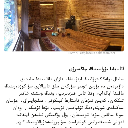
Фото: explorekazakhstan.net
اتا-بابا مۇراسىنىڭ جاڭعىرۋى
سامال تولەڭگىتوۆانىڭ ايتۋىنشا، قازاق دالاسىندا حاندىق
داۋىردەن دە بۇرىن ءومىر سۇرگەن ساق تايپالارى سۋ كوزدەرىنىڭ
ماڭىنا ايالداپ، وتقا تاس قىزدىرىپ، ونىڭ ۇستىنە شاتىر
تىككەن. كەيىن قىزعان تاستارعا كيىكوتى، مىڭجاپىراق، جۋسان
سەكىلدى شوپتەردىڭ تۇنباسىن قۇيىپ، بۋعا تۇسكەن. ودان
سوڭ سالقىن سۋعا شومىلعان. بۇل بۇگىنگى تىلمەن ايتقاندا
اعزانى شىنىقتىراتىن كونتراست سۋ پروتسەدۋرالارىنىڭ ءارى