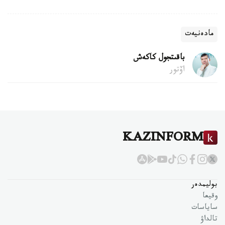
مادەنيەت
باقىتجول كاكەش
اۆتور
KAZINFORM
بوليمدەر
وقيعا
ساياسات
تالداۋ