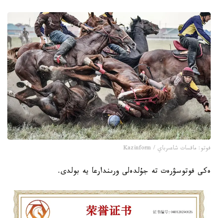
فوتو: ماقسات شاعىرباي / Kazinform
ەكى فوتوسۋرەت تە جۇلدەلى ورىندارعا يە بولدى.