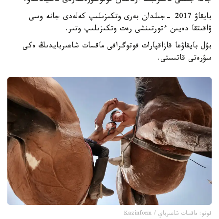
جانە جىلقى تاقىرىبىنا ارنالعان فوتوسۋرەتتەردى ناسيحاتتاۋ.
بايقاۋ 2017 -جىلدان بەرى وتكىزىلىپ كەلەدى جانە وسى
ۋاقىتقا دەيىن ءتورتىنشى رەت وتكىزىلىپ وتىر.
بۇل بايقاۋعا قازاقپارات فوتوگرافى ماقسات شاعىربايدىڭ ەكى
سۋرەتى قاتىستى.
فوتو: ماقسات شاعىرباي / Kazinform