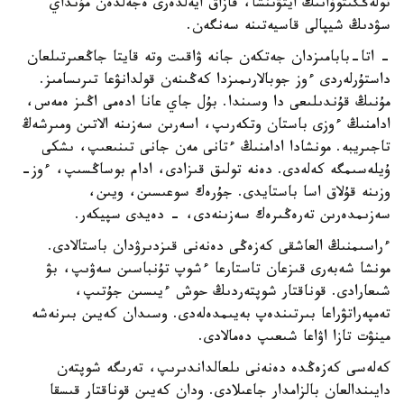
تولەڭگىتوۆانىڭ ايتۋىنشا، قازاق ايەلدەرى ەجەلدەن مۇنداي
سۋدىڭ شيپالى قاسيەتىنە سەنگەن.
- اتا-بابامىزدان جەتكەن جانە ۋاقىت وتە قايتا جاڭعىرتىلعان
داستۇرلەردى ءوز جوبالارىمىزدا كەڭىنەن قولدانۋعا تىرىسامىز.
مۇنىڭ قۇندىلىعى دا وسىندا. بۇل جاي عانا ادەمى اڭىز ەمەس،
ادامنىڭ ءوزى باستان وتكەرىپ، اسەرىن سەزىنە الاتىن ومىرشەڭ
تاجىريبە. مونشادا ادامنىڭ ءتانى مەن جانى تىنىعىپ، ىشكى
ۇيلەسىمگە كەلەدى. دەنە تولىق قىزادى، ادام بوساڭسىپ، ءوز-
وزىنە قۇلاق اسا باستايدى. جۇرەك سوعىسىن، ويىن،
سەزىمدەرىن تەرەڭىرەك سەزىنەدى، - دەيدى سپيكەر.
ءراسىمنىڭ العاشقى كەزەڭى دەنەنى قىزدىرۋدان باستالادى.
مونشا شەبەرى قىزعان تاستارعا ءشوپ تۇنباسىن سەۋىپ، بۋ
شىعارادى. قوناقتار شوپتەردىڭ حوش ءيىسىن جۇتىپ،
تەمپەراتۋراعا بىرتىندەپ بەيىمدەلەدى. وسىدان كەيىن بىرنەشە
مينۋت تازا اۋاعا شىعىپ دەمالادى.
كەلەسى كەزەڭدە دەنەنى ىلعالداندىرىپ، تەرىگە شوپتەن
دايىندالعان بالزامدار جاعىلادى. ودان كەيىن قوناقتار قىسقا