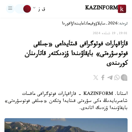
KAZINFORM
ق ز
ترەند:
2026-سايلاۋ
وقيعا
تاعايىنداۋ
اقوردا
19:01, 19 شىلدە 2024
قازاقپارات فوتوگرافى قىتايداعى «جىلقى
فوتوسۋرەتى» بايقاۋىندا ۇزدىكتەر قاتارىنان
كورىندى
استانا. KAZINFORM - قازاقپارات فوتوگرافى ماقسات
شاعىربايدىڭ ەكى سۋرەتى قىتايدا وتكەن «جىلقى فوتوسۋرەتى»
بايقاۋىندا ۇزدىك اتاندى.