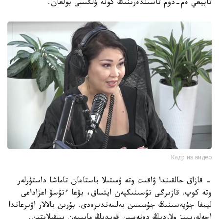
تابيعي ەم-دوم تاسىلدەرىنىڭ كونە ۇلگىسى بولعان.
Кадр из видео
- قازاق حالقىندا ۋاقىت وتە ۇمىتىلا باستاعان تاماشا داستۇرلەر
وتە كوپ. قازىرگى تۇسىنىكپەن ايتساق، بۋعا ءتۇسۋ اعزاداعى
ليمفا جۇيەسىنىڭ جۇمىسىن بەلسەندىرەدى. بۇرىن بالالار اۋىرعاندا
اجەلەرىمىز ولاردىڭ دەنەسىن قويدىڭ مايىمەن ىسقىلايتىن.