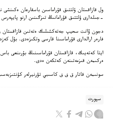
-جىلدارى ۇلتتىق قۇرامانىڭ تىزگىنىن ارنو پايپەرس
فارەر ارالدارى قۇراماسىنا قارسى وتكىزەدى. بۇل كەزد
ايتا كەتەيىك، قازاقستان قۇراماسىنىڭ بۇرىنعى باس ب
ەركىمەن قىزمەتىنەن كەتكەن ەدى.
سونىمەن قاتار ق ف ف كاسىبي تۋرنيرلەر كۇنتىزبەسى
سپورت