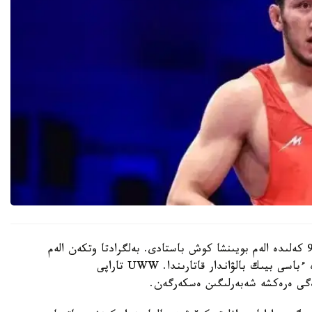
ەركىن كۇرەستەن الەم چەمپيونى ريزابەك ايتمۇقان 92 كەلىدە الەم بويىنشا كوش باستادى. بەلگرادتا وتكەن الەم
بىرىنشىلىگىندە كوش باستاعان وتانداسىمىز بۇگىندە ءباسى بيىك بالۋاندار قاتارىندا. UWW تاراپى
ەگى ەرەكشە شەبەرلىگىن ەسكەرگەن.