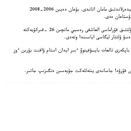
ول قازاقستان ۇلتتىق قۇراماسىن باسقارعان ەكىنشى نيدەرلاندتىق مامان اتاندى. بۇعان دەيىن 2006-2008
 ۇستاعان ەدى.
دجون ۆانت سحيپ جەتەكشىلىك ەتەتىن قازاقستان ۇلتتىق قۇراماسى العاشقى رەسمي ماتچىن 26 -قىركۇيەكتە
ەسۋ ۇلتتار ليگاسى اياسىندا وتەدى.
اپكەرى تالعات بايسۋفينوۆ ءبىر ايدان استام ۋاقىت بۇرىن ءوز
ن قۇرۋدا جاساندى ينتەللەكت جۇيەسىن ەنگىزىپ جاتىر.