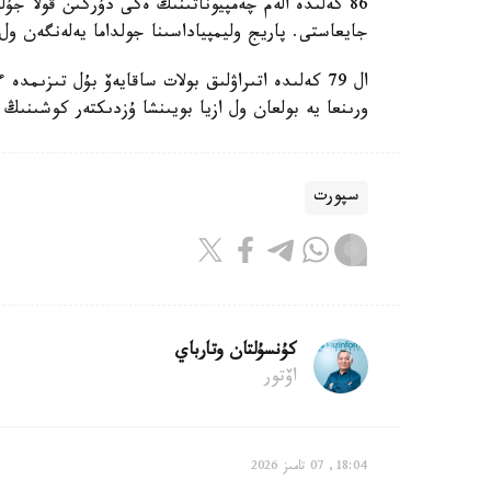
86 كەلىدە الەم چەمپيوناتىنىڭ ەكى دۇركىن قولا جۇل
جايعاستى. پاريج وليمپياداسىنا جولداما يەلەنگەن ول 
ال 79 كەلىدە اتىراۋلىق بولات ساقايەۆ بۇل تىزىم
ورىنعا يە بولعان ول ازيا بويىنشا ۇزدىكتەر كوشىنىڭ 
سپورت
كۇنسۇلتان وتارباي
اۆتور
18:04, 07 تامىز 2026