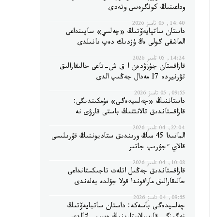
وداعىنىڭ كونگرەسى وتەدى
14:40, 05 تامىز 2026
داستان ساتپايەۆتىڭ «چەلسي» ساپىنداعى
العاشقى گولى ەڭ ۇزدىك دەپ تانىلدى
14:24, 05 تامىز 2026
قازاقستان جۇزۋدەن ا ق ش-تاعى حالىقارالىق
تۋرنيردە 17 مەدال جەڭىپ الدى
09:55, 05 تامىز 2026
داستاننىڭ «چەلسيدەگى» مۇمكىندىگى:
قازاقستاندىق تالانتتىڭ باستى قارۋى نە
22:04, 04 تامىز 2026
الماتىدا 45 مىڭ ورىندىق ستاديوننىڭ قۇرىلىسى
قالاي ءجۇرىپ جاتىر
10:08, 04 تامىز 2026
قازاقستاندىق جەڭىل اتلەت تاجىكستانداعى
حالىقارالىق مارافوندا قولا جۇلدە يەلەندى
09:55, 04 تامىز 2026
چەلسيدەگى باسەكە: داستان ساتبايەۆتىڭ