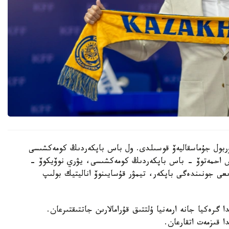
 نۇربول جۇماسقاليەۆ قوسىلدى. ول باس باپكەردىڭ كومەكشىسى
دوس احمەتوۆ - باس باپكەردىڭ كومەكشىسى، يۋري نوۆيكوۆ -
ىعى جونىندەگى باپكەر، تيمۋر قۇسايىنوۆ اناليتيك بولىپ
گرەكيا جانە ارمەنيا ۇلتتىق قۇرامالارىن جاتتىقتىرعان.
ا قىزمەت اتقارعان.