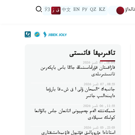
الداۋ
KZ
QZ
РУ
EN
中文
ق ز
ЎЗ
تاقىرىپقا قاتىستى
18:04, 07 تامىز 2026
قازاقستان قۇراماسىنىڭ جاڭا باس باپكەرىن
تانىستىرىلدى
08:55, 07 تامىز 2026
جانىبەك ءالىمحان ۇلى ا ق ش-قا بارۋعا
دايىندالىپ جاتىر
11:55, 06 تامىز 2026
شىمكەنتتە الەم چەمپيونى اتانعان جاس بالۋانعا
كولىك سىيلادى
22:05, 05 تامىز 2026
استانادا ەۋروپالىق فۋتبول قاۋىمداستىقتارى