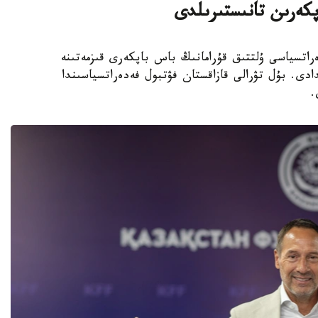
پكەرىن تانىستىرىلدى
 فۋتبول فەدەراتسياسى ۇلتتىق قۇرامانىڭ باس باپكەرى قىزمەتىنە
دى. بۇل تۋرالى قازاقستان فۋتبول فەدەراتسياسىندا
.