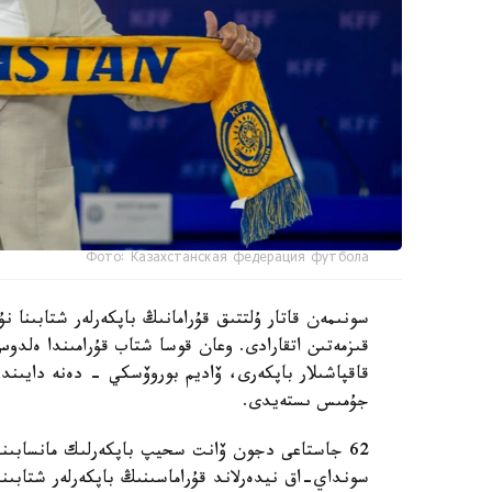
Фото: Казахстанская федерация футбола
سونىمەن قاتار ۇلتتىق قۇرامانىڭ باپكەرلەر شتابىنا
قىزمەتىن اتقارادى. وعان قوسا شتاب قۇرامىندا ەل
قاقپاشىلار باپكەرى، ۆاديم بوروۆسكي - دەنە دايىند
جۇمىس ىستەيدى.
62 جاستاعى دجون ۆانت سحيپ باپكەرلىك مانسابىندا 
سونداي-اق نيدەرلاند قۇراماسىنىڭ باپكەرلەر شتابىند