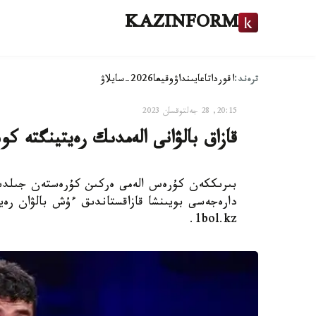
KAZINFORM
ترەند:
اقوردا
تاعايىنداۋ
وقيعا
2026-سايلاۋ
20:15, 28 جەلتوقسان 2023
قازاق بالۋانى الەمدىك رەيتينگتە ك
دارەجەسى بويىنشا قازاقستاندىق ءۇش بالۋان رەيت
1bol.kz.