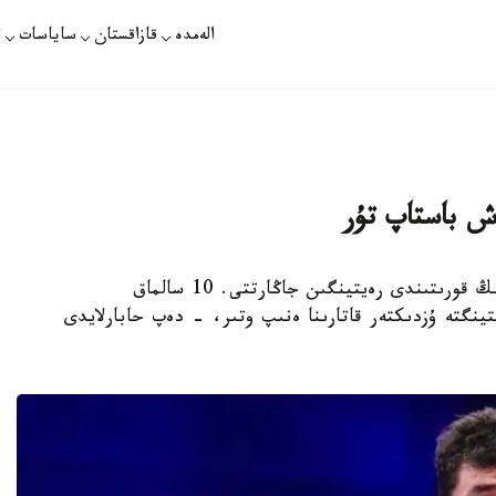
الەمدە
قازاقستان
ساياسات
ت
وش باستاپ تۇر
بىرىككەن كۇرەس الەمى ەركىن كۇرەستەن جىلدىڭ قورىتىندى رەيتينگىن جاڭارتتى. 10 سالماق
ينگتە ۇزدىكتەر قاتارىنا ەنىپ وتىر، - دەپ حابارلايدى