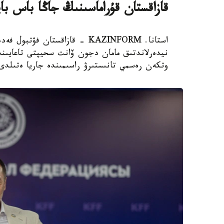
قازاقستان قۇراماسىنىڭ جاڭا باس با
استانا. KAZINFORM - قازاقستان
نيدەرلاندتىق مامان دجون ۆانت سحيپتى تاعايىندا
وتكەن رەسمي تانىستىرۋ راسىمىندە جاريا ەتىلدى