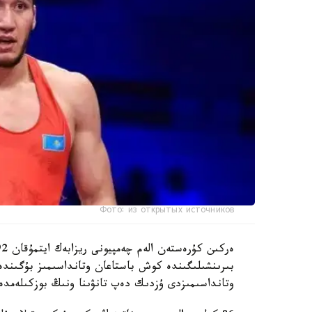
Фото: из открытых источников
وتانداسىمىزدى ۇزدىك دەپ تانۋىنا ونىڭ بوزكىلەمد