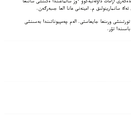
دەگەرى ازامات داۋلەتبەكوۆ ءوز سالماعىندا ەكىنشى ساتىعا
تەك سانمارينولىق م. امينەنى عانا العا جىبەرگەن.
دە ءتورتىنشى ورىنعا جايعاستى. الەم چەمپيوناتىندا بەسىنشى
باسىندا تۇر.