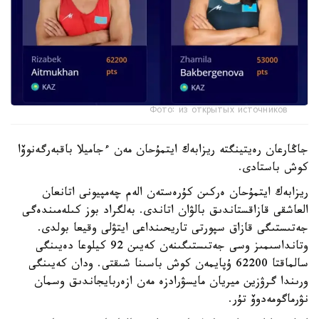
Фото: из открытых источников
جاڭارعان رەيتينگتە ريزابەك ايتمۇحان مەن ءجاميلا باقبەرگەنوۆا
كوش باستادى.
ريزابەك ايتمۇحان ەركىن كۇرەستەن الەم چەمپيونى اتانعان
العاشقى قازاقستاندىق بالۋان اتاندى. بەلگراد بوز كىلەمىندەگى
جەتىستىگى قازاق سپورتى تاريحىنداعى ايتۋلى وقيعا بولدى.
وتانداسىمىز وسى جەتىستىگىنەن كەيىن 92 كيلوعا دەيىنگى
سالماقتا 62200 ۇپايمەن كوش باسىنا شىقتى. ودان كەيىنگى
ورىندا گرۋزين ميريان مايسۋرادزە مەن ازەربايجاندىق وسمان
نۋرماگومەدوۆ تۇر.