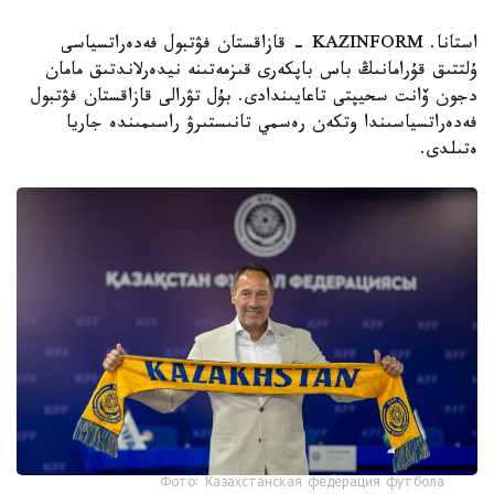
استانا. KAZINFORM - قازاقستان فۋتبول فەدەراتسياسى
ۇلتتىق قۇرامانىڭ باس باپكەرى قىزمەتىنە نيدەرلاندتىق مامان
دجون ۆانت سحيپتى تاعايىندادى. بۇل تۋرالى قازاقستان فۋتبول
فەدەراتسياسىندا وتكەن رەسمي تانىستىرۋ راسىمىندە جاريا
ەتىلدى.
Фото: Казахстанская федерация футбола