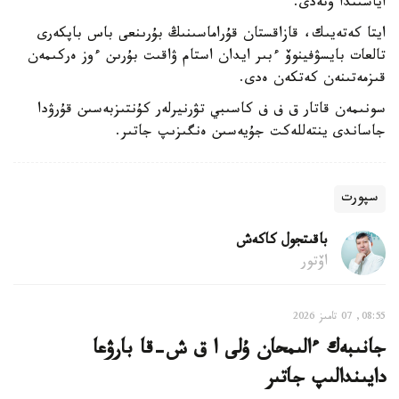
اياسىندا وتەدى.
ايتا كەتەيىك، قازاقستان قۇراماسىنىڭ بۇرىنعى باس باپكەرى
تالعات بايسۋفينوۆ ءبىر ايدان استام ۋاقىت بۇرىن ءوز ەركىمەن
قىزمەتىنەن كەتكەن ەدى.
سونىمەن قاتار ق ف ف كاسىبي تۋرنيرلەر كۇنتىزبەسىن قۇرۋدا
جاساندى ينتەللەكت جۇيەسىن ەنگىزىپ جاتىر.
سپورت
باقىتجول كاكەش
اۆتور
08:55, 07 تامىز 2026
جانىبەك ءالىمحان ۇلى ا ق ش-قا بارۋعا
دايىندالىپ جاتىر