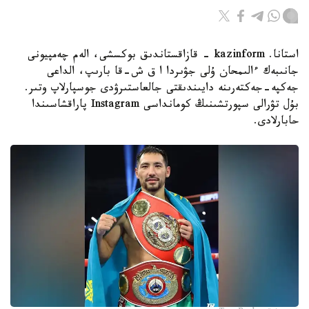
استانا. kazinform - قازاقستاندىق بوكسشى، الەم چەمپيونى
جانىبەك ءالىمحان ۇلى جۋىردا ا ق ش-قا بارىپ، الداعى
جەكپە-جەكتەرىنە دايىندىقتى جالعاستىرۋدى جوسپارلاپ وتىر.
بۇل تۋرالى سپورتشىنىڭ كومانداسى Instagram پاراقشاسىندا
حابارلادى.