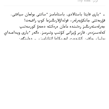
فوتو: Top Rank
- ءبارى قايتا باستالادى. باستامامىز ءساتتى بولعان سياقتى.
قۇرمەتتى جانكۇيەرلەر، قولداۋلارىڭىزعا كوپ راقمەت!
جەرلەستەرىڭىز رەتىندە ماعان ەرەكشە دەمەۋ كورسەتىپ
كەلەسىزدەر. قازىر ۆيزانى كۇتىپ وتىرمىز. ەگەر ءبارى ويداعىداي
بولسا، جاقىن كۇندەرى امەريكاعا اتتانامىز، - دەلىنگەن
حابارلامادا.
بۇعان دەيىن جانىبەك ءالىمحان ۇلى جاڭا سالماق دارەجەسىندە
WBO رەيتينگىندە جەكپە-جەكسىز-اق ەكىنشى ورىنعا
كوتەرىلگەنى حابارلانعان بولاتىن.
ءالىمحان ۇلى سوڭعى جەكپە-جەگىن 2025 -جىلعى 5-
ساۋىردە استانادا وتكىزىپ، فرانسيالىق اناۋەل نگاميسسەنگەنى
نوكاۋتپەن جەڭدى. سول كەزدەسۋدە ول ورتا سالماقتاعى WBO
جانە IBF چەمپيوندىق بەلبەۋلەرىن ءساتتى قورعاعان ەدى.
كەيىن ورتا سالماقتاعى WBA چەمپيونىمەن وتەتىن بىرىكتىرۋ
جەكپە-جەگى قارساڭىندا قارسىلاسىنىڭ دوپينگ سىناماسى وڭ