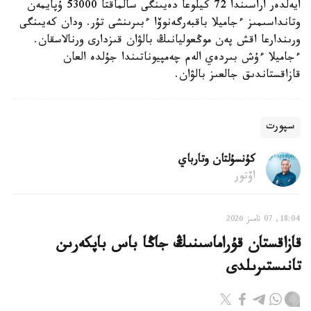
ايەلدەر اراسىندا 72 كيلوعا دەيىنگى سالماقتا 53000 ۇپايمەن
وتانداسىمىز ءجاميلا باقبەرگەنوۆا ءبىرىنشى تۇر. ودان كەيىنگى
ورىندارعا اقش پەن موڭعوليانىڭ بالۋان قىزدارى ورنالاسقان.
ءجاميلا ءۇش بىردەي الەم چەمپيوناتىندا جۇلدە العان
قازاقستاندىق جالعىز بالۋان.
سپورت
كۇنسۇلتان وتارباي
اۆتور
18:04, 07 تامىز 2026
قازاقستان قۇراماسىنىڭ جاڭا باس باپكەرىن
تانىستىرىلدى