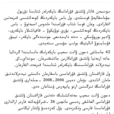
سونىمەن قاتار ۇلتتىق قۇرامانىڭ باپكەرلەر شتابىنا نۇربول
جۇماسقاليەۆ قوسىلدى. ول باس باپكەردىڭ كومەكشىسى قىزمەتىن
اتقارادى. وعان قوسا شتاب قۇرامىندا ەلدوس احمەتوۆ - باس
باپكەردىڭ كومەكشىسى، يۋري نوۆيكوۆ - قاقپاشىلار باپكەرى،
ۆاديم بوروۆسكي - دەنە دايىندىعى جونىندەگى باپكەر، تيمۋر
قۇسايىنوۆ اناليتيك بولىپ جۇمىس ىستەيدى.
62 جاستاعى دجون ۆانت سحيپ باپكەرلىك مانسابىندا گرەكيا
جانە ارمەنيا ۇلتتىق قۇرامالارىن جاتتىقتىرعان. سونداي-اق
نيدەرلاند قۇراماسىنىڭ باپكەرلەر شتابىندا قىزمەت اتقارعان.
ول قازاقستان ۇلتتىق قۇراماسىن باسقارعان ەكىنشى نيدەرلاندتىق
مامان اتاندى. بۇعان دەيىن 2006-2008 -جىلدارى ۇلتتىق
قۇرامانىڭ تىزگىنىن ارنو پايپەرس ۇستاعان ەدى.
دجون ۆانت سحيپ جەتەكشىلىك ەتەتىن قازاقستان ۇلتتىق
قۇراماسى العاشقى رەسمي ماتچىن 26 -قىركۇيەكتە فارەر ارالدارى
قۇراماسىنا قارسى وتكىزەدى. بۇل كەزدەسۋ ۇلتتار ليگاسى