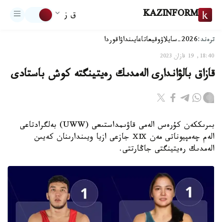
KAZINFORM
ق ز
ترەند:
2026-سايلاۋ
وقيعا
تاعايىنداۋ
اقوردا
18:40, 19 قازان 2023
قازاق بالۋاندارى الەمدىك رەيتينگتە كوش باستادى
بىرىككەن كۇرەس الەمى قاۋىمداستىعى (UWW) بەلگرادتاعى
الەم چەمپيوناتى مەن ⅩⅨ جازعى ازيا ويىندارىنان كەيىن
الەمدىك رەيتينگتى جاڭارتتى.