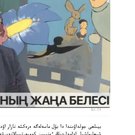
24.kz
بيىلعى جولداۋىندا دا بۇل ماسەلەگە ەرەكشە نازار اۋد
شىعارماشىل ادامداردىڭ ءونىمىن كوممەرتسيالاندىرۋ