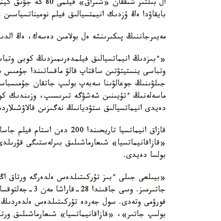
ال بىلتىر شىققان «شى
بايقاۋدا ەڭ ۇزدىك انيمتسيالىق فيلم نوميناتسياسىن 
مەيىرجاننىڭ پىكىرىنشە ەل بولامىن دەسەك، ەڭ الدىمە
«ءبىزدىڭ انيماتسيالىق فيلمدەرىمىزدىڭ كوبى وتباسى 
وتباسى ينستيتۋتىن ساقتاپ قالۋ ماقساتىندا جۇمىس
جىلۋىنىڭ جوعالۋىنا سەبەپ بولىپ جاتقان جۇمىسباس
ماسەلەنىڭ ءتۇيىنىن شەشۋگە تىرىسىپ، وزىندىك كو
دەيدى انيماتسيالىق ستۋديانىڭ نەگىزىن قالاۋشىلارد
قازاق انيماتسيا تاريحىندا 200 
«قازاقانيماتسيا» شىعارماشىلىق بىرلەستىگى قۇرىلدى.
بولسا دەيدى.
جاتىرمىز. وسى جا
بولىپ جاتىر»، «قازاقانيماتسيا» شىعارماشىلىق ورتا