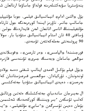
يندۋستريا سۋبەكتىلەرىنە قولداۋ جاساۋعا ارنالعان شا
بۇل «التىن ادام» انيماتسيالىق فيلمى. جوبا مۋلتيپل
مۋلتفيلمىنىڭ اتاسى اتانعان امەن قايداردىڭ جولىن 
ۇساقتى 40 تان استام انيماتسيالىق ستۋديا با
90 پروتسەنتى مەملەكەتتەن تۇسەدى.
قورجىنىندا «الپامىس»، «ەر تارعىن»، «قوبىلاندى»،
سوڭعى جاساعان «بەسىك جىرى» تۋىندىسى قازىردىڭ 
«بۇل فيلم بۇكىل الەمدى اينالىپ شىقتى دەسە بولاد
لوندوننان، تۇركيادان. سوڭعىسى قىرعىزستاننان كەل
بەرەمىز»، دەيدى انيماتسيالىق ستۋديا جەتەكشىسى ء
ال مەيىرجان ساندىباي جەتەكشىلىك ەتەتىن ورتالىق 
كەلىپ تۇسكەن ءبىر ويىننىڭ كوركەمدىك شەشىمىن، 
بۇعان دەيىن تۇسىرگەن «ءسابي» مۋلتفيلمى، «ءيت» 