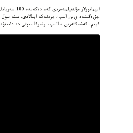
انيماتورلار م
جۇرەگىندە ورىن الىپ، برەندكە اينالادى. مىنە سول 
كيىم-كەشەكتەرىن ساتىپ، ونەركاسىپتى دە دامىتۋعا