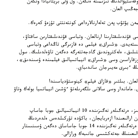
راق» فيلمى 80 گە جۋىق كينوفەستيۆالدىڭ تىزىمىنە ەنگەن. ول ۇلى بريتانيادا وتكەن
جەڭىپ العان.
ن يۋتۋب پەن تەلەارنالارداعى كونتەنتتى تۇزەۋ كەرەك.
قۇندىلىقتارىنا ارنالعان. وتباسى قۇندىلىقتارىن ساقتاۋ،
 ىستەيدى. «شىراق» فيلمى دە قازىرگى تاڭداعى وتباسى
تىلىق، ەلەكتروندىق گادجەتتەرگە دەگەن تاۋەلدىلىك. سول
زقاراسىن وسى «شىراق» انيماتسيالىق فيلمىندە ۇسىندىق»،
ىڭ ءبىرى مەيىرجان ساندىباي.
دەن استام فيلم جاسالعان. بىلتىر «قازاق فيلم» كينوستۋدياسىندا
 ماماندار وسى سالانى ىلگەرىلەتۋ ءۇشىن انيماتسيا بولەك وتاۋ
«بيىلعى جىلى ءبىز تۇركىتىلدەس ەلدەرگە ورتاق اڭىز، ەرتەگىلەر نەگىزىندە 10 انيماتسيالىق جوبا جاساپ
قىندا 28-قاراشا مەن 3-جەلتوقسان ارالىعىندا ازەربايجان، باكۋدە تۇركىلدەس ەلدەردىڭ
فورۋمى وتەدى. سول جەردە تۇركىتىلدەس ەلدەردىڭ ەرتەگىلەر نەگىزىندە 14 جوبا جاساساق دەگەن ۇسىنىستار
لىعىنىڭ جەتەكشىسى جانىبەك ورازالى.