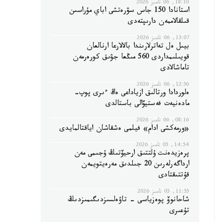
18:10, 06 تامىز 2026
استانادا 150 جاس سۋرەتشى اباي مۇراسىن
قىلقالاممەن دارىپتەدى
13:07, 06 تامىز 2026
بيىل ەل تەاترلارىندا بالالارعا ارنالعان
قويىلىمداردى 560 مىڭعا جۋىق كورەرمەن
تاماشالادى
12:56, 06 تامىز 2026
ەلوردادا ورتالىق ازياداعى ەڭ ءىرى پوپ-
مادەنيەت فەستيۆالى باستالدى
08:16, 06 تامىز 2026
«ورمەكشى ادام» فيلمى ەشقاشان اياقتالمايدى
14:54, 05 تامىز 2026
پرەزيدەنت ۇلتتىق ارحيۆتىڭ ۇجىمى مەن
ارداگەرلەرىن 20 جىلدىق مەرەيتويمەن
قۇتتىقتادى
11:55, 05 تامىز 2026
شاحانوۆ پوەزياسى - تاۋەلسىزدىگىمىزدىڭ
تۇعىرى