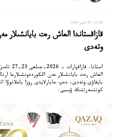
13:52, 07 تامىز 2026
قازاقستاندا العاش رەت بايانشىلار م
وتەدى
استانا. قا
بايقاۋى وتەدى، دەپ حابارلايدى روزا باعلانوۆا ا
كونتسەرتتىك ۇيىمى.