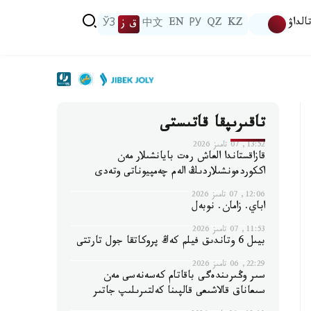
الداۋ
KZ
QZ
РУ
EN
中文
ق ز
ЎЗ
تاقىرىپقا قاتىستى
13:52, 07 تامىز 2026
قازاقستاندا العاش رەت بايانشىلار مەن
اككوردەونشىلاردىڭ الەم چەمپيوناتى وتەدى
12:06, 07 تامىز 2026
اباي. زامان. نوبەل
11:53, 07 تامىز 2026
بيىل 6 وتاندىق فيلم كەڭ پروكاتقا جول تارتتى
22:29, 06 تامىز 2026
سىر وڭىرىندەگى باقاتام كەسەنەسى مەن
سىعاناق قالاشىعى قالپىنا كەلتىرىلىپ جاتىر