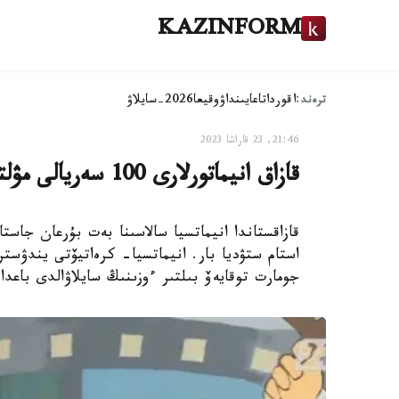
KAZINFORM
ترەند:
اقوردا
تاعايىنداۋ
وقيعا
2026-سايلاۋ
21:46, 23 قاراشا 2023
قازاق انيماتورلارى 100 سەريالى مۋلتفيلمدەر جاساۋدى ۇسىندى
استام ستۋديا بار. انيماتسيا- كرەاتيۆتى يندۋست
جومارت توقايەۆ بىلتىر ءوزىنىڭ سايلاۋالدى باعدار