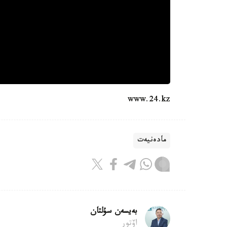
www.24.kz
مادەنيەت
بەيسەن سۇلتان
اۆتور