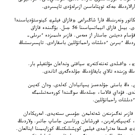
رالاردىڭ جەكە توپتاماسىن ازىرلەۋدى تاپسىردى.
يكاتور ونەرىنىڭ قارا شاڭىراعى «قازاق فيلم» كينوستۋدياسىندا
جاسالىپ جاتىر. ناۋرىز ايىندا كورەرمەنگە جول تارتادى. بيىل قازاق انيماتسياسىنا 56 جىل. بۇگىندە قازاق
قۋسام دەيتىن جاستار از ەمەس. قازىر ەلىمىزدە ءىرىلى-
ر. سولاردىڭ ءبىرىن ءدىلشات راحماتۋللين باسقارادى. تاپسىرىستىڭ
 «اقىلدى تەنتەكتەر» سياقتى ونداعان مۋلتفيلم بار.
وزىندە تالاي بايقاۋدىڭ جۇلدەگەرى اتاندى.
ى. ەڭ باستى جۇلدەمىز يسپانيادان كەلدى. ودان كەيىن
دى. قۇداي قالاسا، جىلدىڭ سوڭىندا كورەسەتىلىمگە
دىلشات راحماتۋللين.
قازىر نەگىزىنەن شەتەلمەن جۇمىس ىستەيدى. امەريكادان
كەيىپكەرلەرىن، قورشاعان ورتاسىن جاساپ جاتىر. ولاردىڭ
قىسقا مەتراجدى فيلمى كوپشىلىكتىڭ كوزايىمىنا اينالعان.