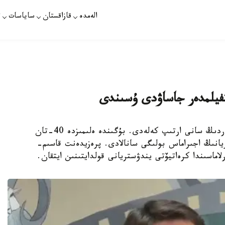
الەمدە
قازاقستان
ساياسات
ت
قازاقستاندا انيماتسيا سالاسىنا بەت بۇرعان جاستاردىڭ سانى ارتىپ كەلەدى. بۇگىندە ەلىمىزدە 40-تان
ريانىڭ اجىراماس بولىگى سانالادى. پرەزيدەنت قاسىم-
لاماسىندا كرەاتيۆتى يندۋستريانى قولدايتىنىن ايتقان.