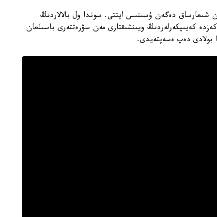
ۋلتفيلمدەردى كەم دەگەندە 100 سەريادان شىعارساق دەگەن ۇسىنىس ايتتى. سوندا ول بالالاردىڭ
كەزدە كەيىپكەرلەردىڭ ويىنشىقتارى مەن سۋرەتتەرى باسىلعان
 بولادى دەپ ەسەپتەيدى.