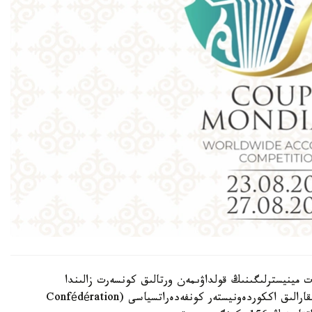
ت مينيسترلىگىنىڭ قولداۋىمەن ورتالىق كونسەرت زالىندا
ۇيىمداستىرىلادى. سونىمەن قاتار وسى كۇندەرى حالىقارالىق اككوردەونيستەر كونفەدەراتسياسى (Confédération