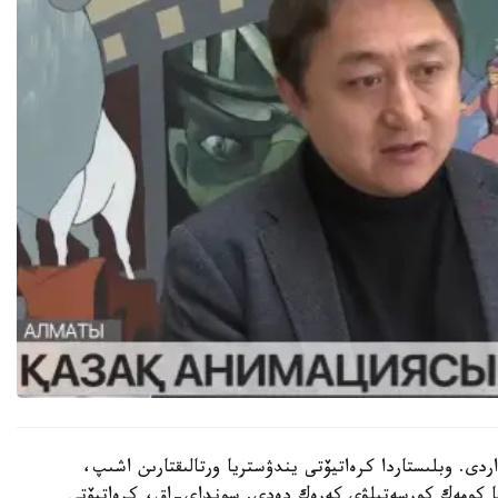
اردى. وبلىستاردا كرەاتيۆتى يندۋستريا ورتالىقتارىن اشىپ،
عا كومەك كورسەتىلۋى كەرەك دەدى. سونداي-اق، كرەاتيۆتى