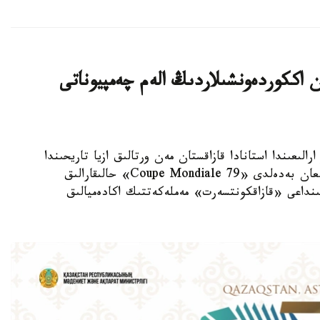
ەن اككوردەونشىلاردىڭ الەم چەمپيوناتى
زاقپارات - 2026-جىلعى 23-27 تامىز ارالىعىندا استانادا قازاقستان مەن ورتالىق ازيا تاريحىندا
العاش رەت بايانشىلار مەن اككوردەونشىلارعا ارنالعان بەدەلدى «Coupe Mondiale 79» حالىقارالىق
تىنداعى «قازاقكونتسەرت» مەملەكەتتىك اكادەميالىق