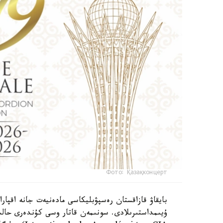
Фото: Қазақконцерт
بايقاۋ قازاقستان رەسپۋبليكاسى مادەنيەت جانە اقپارا