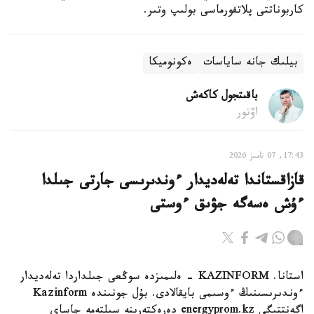
كاربوناتتى پلاتفورماسى بولىپ وتىر.
بيلىك جانە ساياسات
ەكونوميكا
باقىتجول كاكەش
اۆتور
17:43, 07 تامىز 2026
قازاقستاندا تەلەديدار ءوندىرىسى جارتى جىلدا
ءۇش ەسەگە جۋىق ءوستى
استانا. KAZINFORM - ەلىمىزدە سوڭعى جىلداردا تەلەديدار
ءوندىرىسىنىڭ ءوسىمى بايقالادى. بۇل جونىندە Kazinform
اگەنتتىگى energyprom.kz دەرەكتەرىنە سىلتەمە جاساي