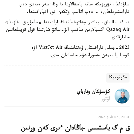
ساۋداعا، تۋريزمگە جانە باسقالارعا دا وڭ اسەر ەتەدى دەپ
قاراستىرىلعان، - دەپ اتالىپ وتكەن قور اقپاراتىندا.
ەسكە سالساق، بىلتىر جەلتوقساننىڭ اياعىندا «سامۇرىق-قازىنا»
Qazaq Air اكسيالارىن ساتىپ الۋ-ساتۋ شارتىنا قول قويىلعانىن
حابارلادى.
2023-جىلى قازاقستان ۆەتنامنىڭ VietJet Air اۋە
كومپانياسىمەن مەموراندۋم جاساعان ەدى.
ەكونوميكا
كۇنسۇلتان وتارباي
اۆتور
20:31, 07 تامىز 2026
ق م گ باسشىسى جاڭادان ءىرى كەن ورنىن