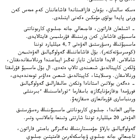
ەسكە سالساق، بۇعان قازاقستاندا قاشاعاننان كەم ەمەس كەن
ورنى پايدا بولۋى مۇمكىن ەكەنى ايتىلدى.
- اشىلعان قاراتون، قاجىعالي جانە جىلىوي كاربوناتتى
ماسسيۆى قاشاعان كەن ورنىنىڭ قۇرىلىمىن قايتالايدى.
ماسسيۆتىڭ رەسۋرستىق الەۋەتى 4,7 ميلليارد توننا
(كومىرسۋتەكتەر). بۇل قاشاعاننىڭ گەولوگيالىق الەۋەتىمەن
شامالاس. الايدا قاشاعان تاياز تەڭىز ايماعىندا ورنالاسقاندىقتان،
ۇلكەن كاپيتالدىق شىعىندى تالاپ ەتەدى. ال بۇل ماسسيۆ قۇرلىقتا
ورنالاسقان. وسىلايشا، كاپيتالدىق شىعىن ەداۋىر تومەندەيدى،
- دەگەن بولاتىن استانادا وتكەن حالىقارالىق گەولوگيالىق
فورۋمدا «قازمۇنايگاز» باسقارما ءتوراعاسىنىڭ ءبىرىنشى
ورىنباسارى قۇرمانعازى ەسقازيەۆ.
جالپى العاندا، جىلىوي كاربوناتتى ماسسيۆىنىڭ رەسۋرستىق
الەۋەتى 20 ميلليارد توننا شارتتى وتىنعا باعالانىپ وتىر.
گەولوگيالىق بارلاۋ جۇمىستارىنىڭ نەگىزگى باعىتى قاراتون،
تاجىعالي جانە جىلىوي ۋچاسكەلەرىن قامتيتىن جىلىوي