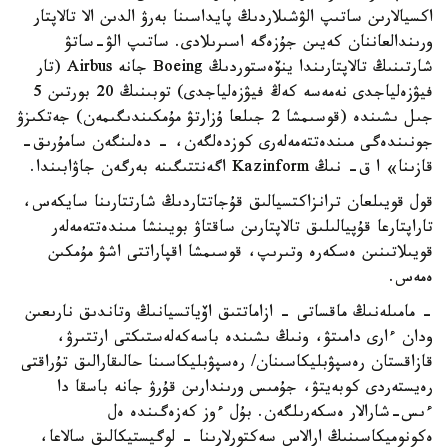
اكسيالارىن ساتىپ الۋشىلاردىڭ پايداسىنا بەرۋ الدىن الا تالاپتار
ورىندالعاننان كەيىن جۇزەگە اسىرىلادى. ساتىپ الۋ-ساتۋ
شارتىنىڭ تالاپتارىندا ينۆەستوردىڭ Boeing جانە Airbus (تار
فيۋزەلياجدى نەمەسە كەڭ فيۋزەلياجدى) توبىنىڭ 20 بورتىن 5
جىل ىشىندە (قوسىمشا 2 جىلعا ۇزارتۋ مۇمكىندىگىمەن) جەتكىزۋ
جونىندەگى مىندەتتەمەلەرى كوزدەلگەن، - دەلىنگەن سامۇرىق-
قازىنا» ا ق- نىڭ Kazinform اگەنتتىگىنە بەرگەن جاۋابىندا.
قول قويىلعان ترانزاكتسيالىق قۇجاتتاردىڭ شارتتارىنا سايكەس،
تاراپتارعا قۇپيالىلىق تالاپتارىن ساقتاۋ بويىنشا مىندەتتەمەلەر
قويىلاتىنىن ەسكەرە وتىرىپ، قوسىمشا اقپاراتتى اشۋ مۇمكىن
ەمەس.
- مامىلەنىڭ ماقساتى - ازاماتتىق اۆياتسيانىڭ وتاندىق نارىعىن
ودان ءارى دامىتۋ، ونىڭ ىشىندە باسەكەلەستىكتى ارتتىرۋ،
قازاقستان رەسپۋبليكاسىنان/ رەسپۋبليكاسىنا حالىقارالىق تۇراقتى
رەيستەردى كوبەيتۋ، جۇمىس ورىندارىن قۇرۋ جانە باسقا دا
ءىس-شارالار ەسكەرىلگەن. بۇل ءوز كەزەگىندە ەل
ەكونوميكاسىنىڭ ارالاس سەكتورلارىنا - لوگيستيكالىق سالاعا،