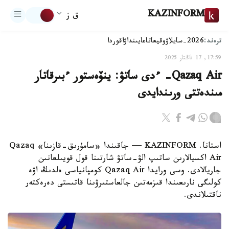
KAZINFORM
ق ز
ترەند:
2026-سايلاۋ
وقيعا
تاعايىنداۋ
اقوردا
17:59, 17 قاڭتار 2025
Qazaq Air- ءدى ساتۋ: ينۆەستور ءبىرقاتار
مىندەتتى ورىندايدى
استانا. KAZINFORM — جاقىندا «سامۇرىق-قازىنا» Qazaq
Air اكسيالارىن ساتىپ الۋ-ساتۋ شارتىنا قول قويىلعانىن
جاريالادى. وسى ورايدا Qazaq Air كومپانياسى ەلدىڭ اۋە
كولىگى نارىعىندا قىزمەتىن جالعاستىرۋىنا قاتىستى دەرەكتەر
ناقتىلاندى.