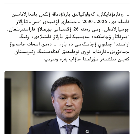
- «قازمۇنايگاز» گەولوگيالىق بارلاۋدىڭ ۇلكەن باعدارلاماسىن
قابىلدادى. 2026-2030 -جىلدارى اۋقىمدى ءىس-شارالار
جوسپارلانعان. وسى رەتتە 26 ۇڭعىمانى بۇرعىلاۋ قاراستىرىلعان.
ءبىرقاتار ۋچاسكەدە سەيسميكالىق بارلاۋ قامتىلادى، ونىڭ
اراسىندا جىلىوي ۋچاسكەسى دە بار، - دەدى اسحات حاسەنوۆ
«سامۇرىق-قازىنا» قورى قوعامدىق كەڭەسىنىڭ وتىرىسىنان
كەيىن تىلشىلەر سۇراعىنا جاۋاپ بەرە وتىرىپ.