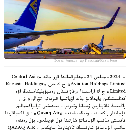
Фото: Александр Павский/Kazinform
- 2024-جىلعى 24-جەلتوقساندا قور جانە «Central Asia
Aviation Holdings Limited» ج ك مەن «Kazasia Holdings
Limited» ج ك اراسىندا «قازاقستان رەسپۋبليكاسىنىڭ اۋە
كەڭىستىگىن پايدالانۋ جانە اۆياتسيا قىزمەتى تۋرالى» ق ر
زاڭىنىڭ تالاپتارىن ۇستانا وتىرىپ، مىندەتتى ترانزاكسيالىق
قۇجاتتار پاكەتىنە، ونىڭ ىشىندە «Qazaq Air» ا ق اكسيالارىنا
قاتىستى ساتىپ الۋ-ساتۋ شارتىنا قول قويىلدى. بۇل رەتتە،
ساتىپ الۋ-ساتۋ شارتىنىڭ تالاپتارىنا سايكەس، QAZAQ AIR