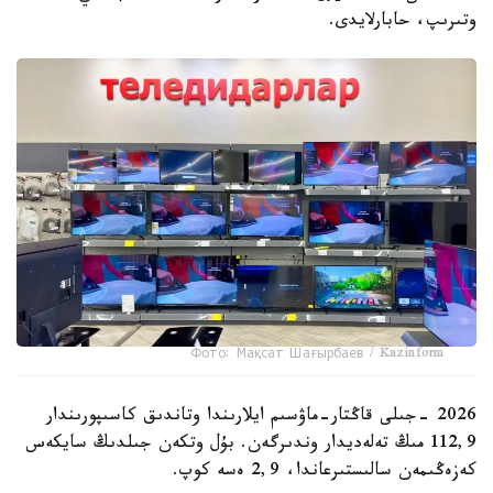
وتىرىپ، حابارلايدى.
Фото: Мақсат Шағырбаев / Kazinform
2026 -جىلى قاڭتار-ماۋسىم ايلارىندا وتاندىق كاسىپورىندار
112,9 مىڭ تەلەديدار وندىرگەن. بۇل وتكەن جىلدىڭ سايكەس
كەزەڭىمەن سالىستىرعاندا، 2,9 ەسە كوپ.