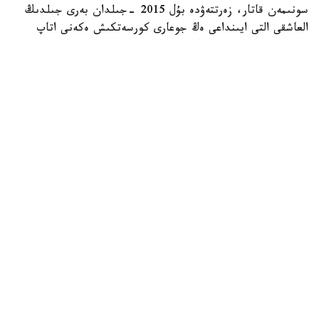
سونىمەن قاتار، زەرتتەۋدە بۇل 2015 -جىلدان بەرى جىلدىڭ
العاشقى التى ايىنداعى ەڭ جوعارى كورسەتكىش ەكەنى اتاپ
وتىلگەن. دەگەنمەن، قازىرگى ءوندىرىس كولەمى وتكەن
ونجىلدىقتىڭ باسىنداعى رەكوردتىق دەڭگەيدەن ءالى دە
ايتارلىقتاي تومەن. ماسەلەن، 2013 -جىلى قازاقستاندا 580
مىڭعا جۋىق تەلەديدار شىعارىلعان بولاتىن.
رەكوردتىق كورسەتكىشتەن كەيىن سالادا قۇلدىراۋ باستالدى.
2021- 2023 -جىلدارى جىل سايىن نەبارى 9- 12 مىڭ
تەلەديدار عانا ءوندىرىلدى. بۇعان يمپورتتىق ونىمدەرمەن
باسەكەنىڭ كۇشەيۋى، بولشەكتەر قۇنىنىڭ قىمباتتاۋى جانە
ءبىرقاتار وتاندىق وندىرۋشىلەردىڭ جۇمىسىن توقتاتۋى سەبەپ
بولدى.
2024 -جىلدان سالا قايتا جاندانا باستالدى. سول جىلى
ءوندىرىس كولەمى 4,6 ەسەگە ءوسىپ، 43,5 مىڭ داناعا
جەتتى. ال 2025 -جىلى ءوندىرىس تاعى 3,1 ەسەگە ارتىپ،
ستاتيستيكا 134,9 مىڭ تەلەديدار بولدى. مۇنداي وسىمگە
الماتىدا Xiaomi تەلەديدارلارىن، ال قاراعاندى وبلىسىنىڭ ساران