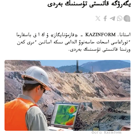
يگەرۋگە قاتىستى تۇسىنىك بەردى
استانا. KAZINFORM - «قازمۇنايگاز» ۇ ك ا ق باسقارما
ءتوراعاسى اسحات حاسەنوۆ الداعى ىسكە اساتىن ءىرى كەن
ورنىنا قاتىستى تۇسىنىك بەردى.
Фото: Kazinform