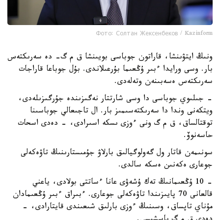
Фото: Солтан Жексенбеков / Kazinform
ونىڭ ايتۋىنشا، قاراتون جوباسى بويىنشا ق م گ- دە سەرىكتەس
بار. وسى ورايدا ءبىر ۇڭعىما بۇرعىلاندى. بۇل جوباعا قاراجات
سەرىكتەس ەسەبىنەن وتەلەدى.
- جىلىوي جوباسى دا وسى شارتتار نەگىزىندە جۇرگىزىلەدى،
ويتكەنى وندا دا سەرىكتەسىمىز بار. ال تاجىعالي جوباسىنا
توقتالساق، ق م گ ونى ءوزى ىسكە اسىرادى، - دەدى اسحات
حاسەنوۆ.
سونىمەن قاتار ول گەولوگيالىق بارلاۋ جۇمىستارىنىڭ تاۋەكەلى
جوعارى ەكەنىن ەسكە سالدى.
- 10 ۇڭعىمانىڭ تەك ۇشەۋى عانا ءساتتى بولادى، ياعني
قالعانى 70 پايىزىندا تاۋەكەلى جوعارى. ءبىراق ءبىر ۇڭعىمادان
مۇناي تاپساق، وسىنىڭ ءوزى بارلىق شىعىندى قايتارادى، -
دەدى ق م گ باسشىسى.