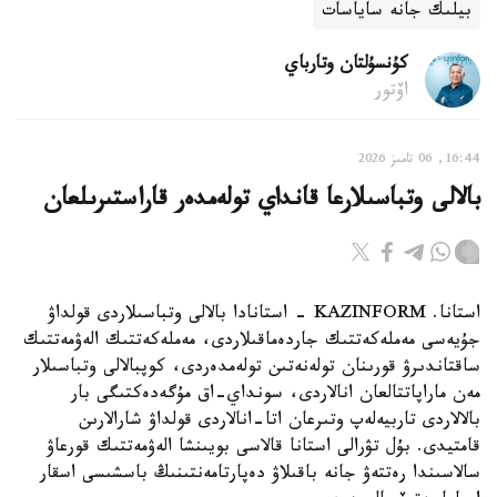
بيلىك جانە ساياسات
كۇنسۇلتان وتارباي
اۆتور
16:44, 06 تامىز 2026
بالالى وتباسىلارعا قانداي تولەمدەر قاراستىرىلعان
استانا. KAZINFORM - استانادا بالالى وتباسىلاردى قولداۋ
جۇيەسى مەملەكەتتىك جاردەماقىلاردى، مەملەكەتتىك الەۋمەتتىك
ساقتاندىرۋ قورىنان تولەنەتىن تولەمدەردى، كوپبالالى وتباسىلار
مەن ماراپاتتالعان انالاردى، سونداي-اق مۇگەدەكتىگى بار
بالالاردى تاربيەلەپ وتىرعان اتا-انالاردى قولداۋ شارالارىن
قامتيدى. بۇل تۋرالى استانا قالاسى بويىنشا الەۋمەتتىك قورعاۋ
سالاسىندا رەتتەۋ جانە باقىلاۋ دەپارتامەنتىنىڭ باسشىسى اسقار