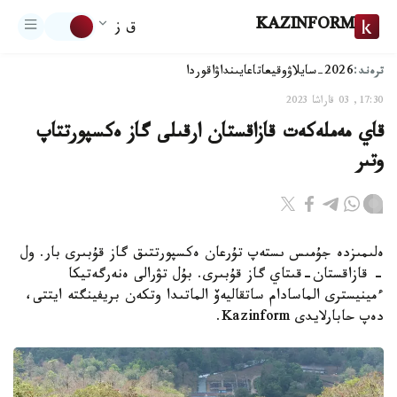
KAZINFORM
ق ز
ترەند:
2026-سايلاۋ
وقيعا
تاعايىنداۋ
اقوردا
17:30, 03 قاراشا 2023
قاي مەملەكەت قازاقستان ارقىلى گاز ەكسپورتتاپ
وتىر
ەلىمىزدە جۇمىس ىستەپ تۇرعان ەكسپورتتىق گاز قۇبىرى بار. ول
- قازاقستان-قىتاي گاز قۇبىرى. بۇل تۋرالى ەنەرگەتيكا
ءمينيسترى الماسادام ساتقاليەۆ الماتىدا وتكەن بريفينگتە ايتتى،
دەپ حابارلايدى Kazinform.