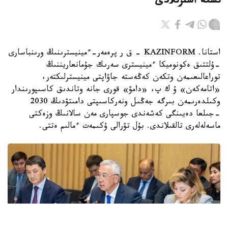
ىسكە اسىرىلادى
استانا. KAZINFORM - ق ر پرەمەر-ءمينيسترىنىڭ ورىنباسارى
-ۇلتتىق ەكونوميكا ءمينيسترى سەرىك جۇمانعاريننىڭ
توراعالىعىمەن وتكەن كەڭەستە جاۋاپتى مينيسترلىكتەر،
«اتامەكەن» ۇ ك پ، «دامۋ» قورى جانە وتاندىق كاسىپورىندار
وكىلدەرىمەن بىرگە جەڭىل ونەركاسىپتى دامىتۋدىڭ 2030
-جىلعا دەيىنگى كەشەندى جوسپارى مەن سالانىڭ وزەكتى
ماسەلەلەرى تالقىلاندى. بۇل تۋرالى ۇكىمەت ءمالىم ەتتى.