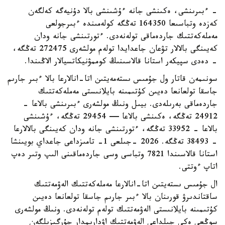
- ءبىرىنشى، ەكىنشى جانە ءۇشىنشى بالا دۇنيەگە كەلگەن
كەزدە وتباسىعا 164350 تەڭگە كولەمىندە ءبىرجولعى
مەملەكەتتىك جاردەماقى تولەنەدى. ءتورتىنشى جانە ودان
كەيىنگى بالالار تۋعان جاعدايدا تولەم مولشەرى 272475 تەڭگە،
- دەدى سپيكەر استانا قالاسىنىڭ كوممۋنيكاتسيالار الاڭىندا.
سونىمەن قاتار ول جۇمىس ىستەمەيتىن اتا-انالارعا بالا ءبىر جارىم
جاسقا تولعانعا دەيىن كۇتىمىنە بايلانىستى مەملەكەتتىك
جاردەماقى بەرىلەدى. بيىل ونىڭ مولشەرى ءبىرىنشى بالاعا -
24912 تەڭگە، ەكىنشى بالاعا — 29454 تەڭگە، ءۇشىنشى
بالاعا - 33952 تەڭگە، ءتورتىنشى جانە ودان كەيىنگى بالالارعا
- 38493 تەڭگە. 2026 -جىلعى 1- تامىزداعى جاعداي بويىنشا
استانا قالاسىندا 7821 وتباسى وسى جاردەماقىنى الىپ وتىر دەپ
اتاپ ءوتتى.
ال جۇمىس ىستەيتىن اتا-انالارعا مەملەكەتتىك الەۋمەتتىك
ساقتاندىرۋ قورىنان بالا ءبىر جارىم جاسقا تولعانعا دەيىن
كۇتىمىنە بايلانىستى الەۋمەتتىك تولەم تولەنەدى. ونىڭ مولشەرى
سوڭعى ەكى جىلداعى الەۋمەتتىك اۋدارىمدار جۇرگىزىلگەن