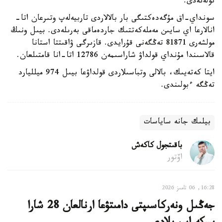
تولەنەدى.
سونداي-اق مۇگەدەكتىگى بار بالالاردى تاربيەلەپ وتىرعان اتا-
انالارعا اي سايىن مەملەكەتتىك جاردەماقى بەرىلەدى. بيىل ونىڭ
مولشەرى 81871 تەڭگەنى قۇرايدى. قازىرگى ۋاقىتتا استانا
قالاسىندا مۇنداي قولداۋ شاراسىمەن 12786 اتا-انا قامتىلعان.
ايتا كەتەيىك، بالالى وتباسىلاردى قولداۋعا بيىل 974 ميلليارد
تەڭگە ءبولىندى.
بيلىك جانە ساياسات
باقىتجول كاكەش
اۆتور
16:28, 06 تامىز 2026
جەڭىل ونەركاسىپتى دامىتۋعا ارنالعان 28 شارا