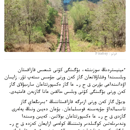
فوتو: Pixabay
ءمينيستردىڭ سوزىنشە، بۇگىنگى كۇنى شىعىس قازاقستان
وبلىسىندا وقشاۋلانعان گاز كەن ورنى جۇمىس ىستەپ تۇر. زايسان
اۋدانىنداعى بۇرىن ق ح ر- عا گاز ەكسپورتتاعان سارىبۇلاق گاز
كەن ورنى بۇگىنگى كۇنى وبلىس حالقىن عانا گازبەن قامتيدى.
«بۇل گاز كەن ورنى ازىرگە قازاقستاننىڭ ءبىرىڭعاي گاز
تاسىمالداۋ جۇيەسىنە قوسىلماعان. بۇعان دەيىن ونىڭ يەلەرى
گازدى ق ح ر- عا ەكسپورتتاعان بولاتىن. كەيىن وسىندا
وندىرىلەتىن كوگىلدىر وتىننىڭ كولەمى ازايعان كەزدە ق ح ر-