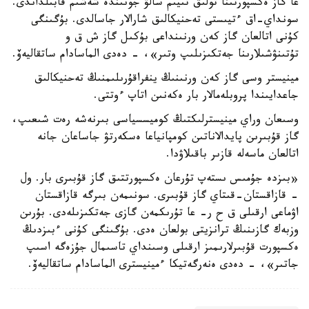
عا گاز ەكسپورتىنا تولىق تىيىم سالۋ جونىندە شەشىم قابىلداندى.
سونداي-اق ءتيىستى تەحنيكالىق شارالار جاسالدى. بۇگىنگى
كۇنى اتالعان گاز كەن ورنىنداعى بۇكىل گاز ش ق و
تۇتىنۋشىلارىنا جەتكىزىلىپ وتىر»، - دەدى الماسادام ساتقاليەۆ.
مينيستر وسى گاز كەن ورنىنىڭ ينفراقۇرىلىمنىڭ تەحنيكالىق
جاعدايىندا پروبلەمالار بار ەكەنىن اتاپ ءوتتى.
وسىعان وراي مينيسترلىكتىڭ كوميسسياسى بىرنەشە رەت شىعىپ،
گاز قۇبىرىن پايدالاناتىن كومپانياعا ەسكەرتۋ جاساعان جانە
اتالعان ماسەلە قازىر باقىلاۋدا.
«بىزدە جۇمىس ىستەپ تۇرعان ەكسپورتتىق گاز قۇبىرى بار. ول
- قازاقستان-قىتاي گاز قۇبىرى. سونىمەن بىرگە قازاقستان
اۋماعى ارقىلى ق ح ر- عا تۇرىكمەن گازى جەتكىزىلەدى. بۇرىن
وزبەك گازىنىڭ ترانزيتى بولعان ەدى. بۇگىنگى كۇنى ءبىزدىڭ
ەكسپورت قۇبىرلارىمىز ارقىلى وسىنداي تاسىمال جۇزەگە اسىپ
جاتىر»، - دەدى ەنەرگەتيكا ءمينيسترى الماسادام ساتقاليەۆ.