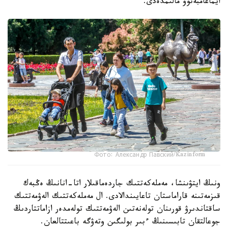
ايماعامبەتوۆ مالىمدەدى.
Фото: Александр Павский/Kazinform
ونىڭ ايتۋىنشا، مەملەكەتتىك جاردەماقىلار اتا-انانىڭ ەڭبەك
قىزمەتىنە قاراماستان تاعايىندالادى. ال مەملەكەتتىك الەۋمەتتىك
ساقتاندىرۋ قورىنان تولەنەتىن الەۋمەتتىك تولەمدەر ازاماتتاردىڭ
جوعالتقان تابىسىنىڭ ءبىر بولىگىن وتەۋگە باعىتتالعان.