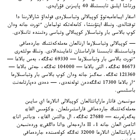
ورتاشا ايلىق تابىستىڭ 40 پايىزىن قۇرايدى.
اسقار ايماعامبەتوۆ كوپبالالى وتباسىلاردى قولداۋ شارالارىنا دا
توقتالدى. ونىڭ ايتۋىنشا، كامەلەتكە تولماعان ءتورت جانە ودان
كوپ بالاسى بار وتباسىلار كوپبالالى وتباسى رەتىندە تانىلادى.
— كوپبالالى وتباسىلارعا ارنالعان مەملەكەتتىك جاردەماقى
وتباسىنىڭ تابىسىنا قاراماستان تاعايىندالادى. ونىڭ مولشەرى
ءتورت بالاسى بار وتباسىلارعا — 69330 تەڭگە، بەس بالاعا —
86673 تەڭگە، التى بالاعا — 104000 تەڭگە، جەتى بالاعا —
121360 تەڭگە. سەگىز جانە ودان كوپ بالاسى بار وتباسىلارعا
ءار بالاعا 17300 تەڭگەدەن تولەنەدى، — دەدى دەپارتامەنت
باسشىسى.
سونىمەن قاتار ماراپاتتالعان كوپبالالى انالارعا اي سايىن
مەملەكەتتىك جاردەماقى قاراستىرىلعان. «كۇمىس القا»
يەگەرلەرىنە — 27680 تەڭگە، ال «التىن القا»، «باتىر انا»
اتاعىن العان جانە 1، II دارەجەلى «انا داڭقى» وردەنىمەن
ماراپاتتالعان انالارعا 32000 تەڭگە كولەمىندە جاردەماقى