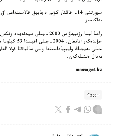
سپورتشى 14- قاڭتار كۇنى دجايپۋر قالاسىنداع
بەلگىسىز.
مەدال ەنشىلەگەن.
massaget.kz
سپورت