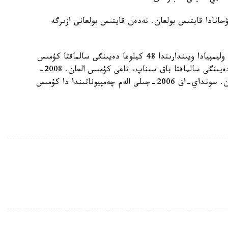
ى اۋرۋحانادا قايتىس بولعان. نەدەن قايتىس بولعانى ازىرگە
راەما ليسا رۋمبيەۆاس 2000-جىلى سيدنەيدە وتكەن وليمپيادا ويىندارىندا 48 كيلوعا دەيىنگى سالماقتا كۇمىس
جۇلدەگەر اتانعان. 2004-جىلى افينىدا 53 كيلوعا دەيىنگى سالماقتا باق سىناپ، تاعى كۇمىس العان. 2008-
جىلى بەيجىڭ وليمپياداسىندا وسى سالماقتا قولا العان. سونداي-اق 2006-جىلى الەم چەمپيوناتىندا دا كۇمىس