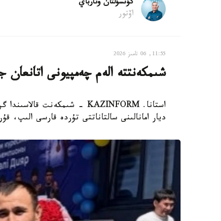
كۇنسۇلتان وتارباي
اۆتور
11:55, 06 تامىز 2026
شىمكەنتتە الەم چەمپيونى اتانعان ج
ديار امانالىنى سالتاناتتى تۇردە قارسى الىپ، ق