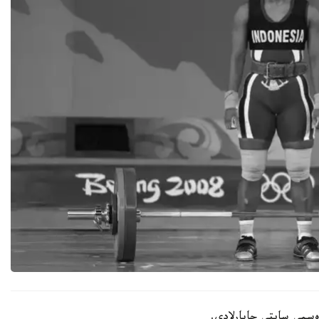
رەسمي سايتى حابارلادى.