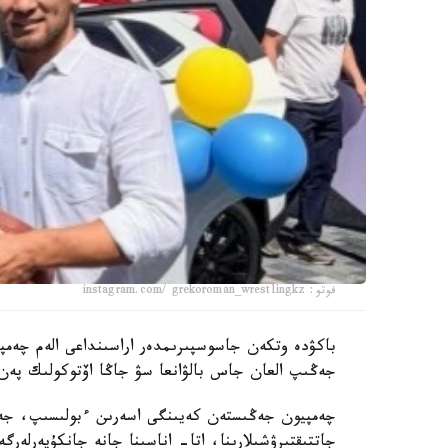
فوتو: instagram.com/ grekoroman_wrestlingkz
جەڭىپ العان جاس بالۋانعا سۋ جاڭا اۆتوكولىك پەن 
چەمپيون جەڭىستەن كەيىنگى اسەرىن ءبولىسىپ، جەت
جاتتىقتىرۋشىلارىنا، اتا- اناسىنا جانە جانكۇيەرلەرگ