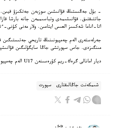
- بۇل جەڭىستىڭ قۋانىشىن سوزبەن جەتكىزۋ قيىن.
جاتتىقتىق. قۋانىشىمدى وتباسىممەن جانە بارشا قازاق
اتا-اناما شەكسىز العىس ايتامىن. ولار مەنى كۇنى-ءت
جەرلەستەرى الەم چەمپيونىنىڭ تاريحي جەتىستىگىن قا
مىنگىزدى. جاس سپورتشى جاڭا سايگۇلىگىن قۋانىشپ
ديار امانالى گرەك-ريم كۇرەسىنەن U17 الەم چەمپيوناتىندا التىن مەدال جەڭىپ العانىن جازعان ەدىك.
شىمكەنت جاڭالىقتارى
سپورت
بەيسەن سۇلتان