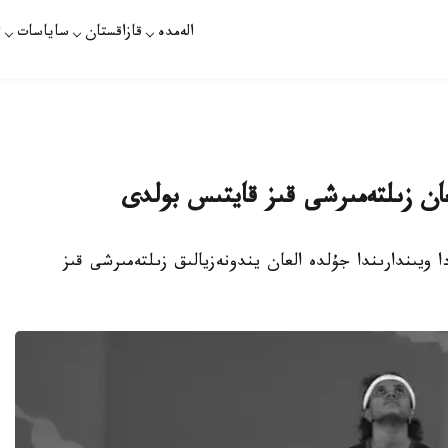
الەمدە
قازاقستان
ساياسات
ت
لعان زىلتەمىرشى قىز قايتىس بولدى
 ويىندارىندا جۇلدە العان يندونەزيالىق زىلتەمىرشى قىز