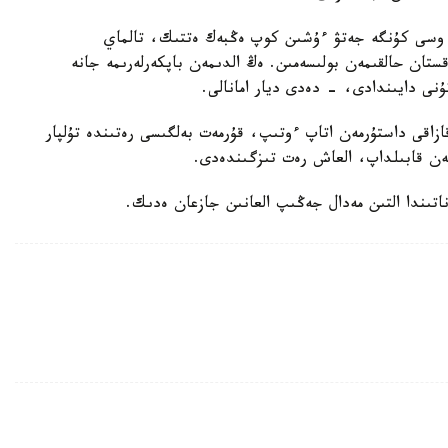
 وسى كۇنگە جەتۋ ءۇشىن كوپ ەڭبەك ەتتىك، تالماي
ستان حالقىمەن بولىسەمىن. ەڭ الدىمەن باپكەرلەرىمە جانە
ۇنى دايىندادى، - دەدى ديار امانالى.
زاقى داستۇرمەن اتاپ ءوتىپ، قۇرمەت بەلگىسى رەتىندە تۇلپار
ەن قابىلداپ، العاش رەت تىزگىندەدى.