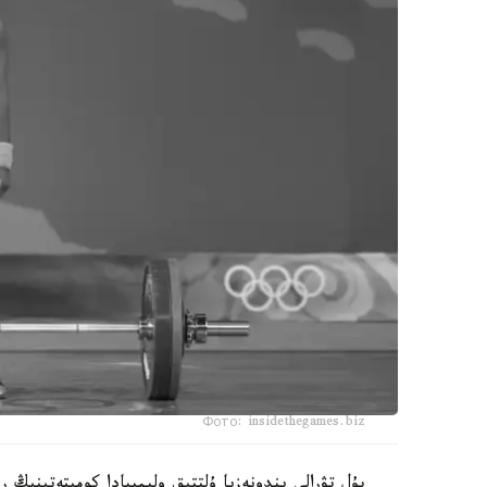
Фото: insidethegames.biz
بۇل تۋرالى يندونەزيا ۇلتتىق وليمپيادا كوميتەتىنىڭ 