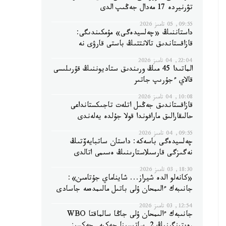
تۋرنيردە 17 مەدال جەڭىپ الدى
09:55, 05 تامىز 2026
داستاننىڭ «چەلسيدەگى» مۇمكىندىگى:
قازاقستاندىق تالانتتىڭ باستى قارۋى نە
22:04, 04 تامىز 2026
الماتىدا 45 مىڭ ورىندىق ستاديوننىڭ قۇرىلىسى
قالاي ءجۇرىپ جاتىر
10:08, 04 تامىز 2026
قازاقستاندىق جەڭىل اتلەت تاجىكستانداعى
حالىقارالىق مارافوندا قولا جۇلدە يەلەندى
09:55, 04 تامىز 2026
چەلسيدەگى باسەكە: داستان ساتبايەۆتىڭ
نەگىزگى قارسىلاستارىنىڭ ەسىمى اتالدى
18:30, 03 تامىز 2026
«كانەلو الدە شيراز... شايناماي جۇتامىن»:
جانىبەك ءالىمحان ۇلى باتىل مالىمدەمە جاسادى
12:54, 03 تامىز 2026
جانىبەك ءالىمحان ۇلى جاڭا سالماقتا WBO