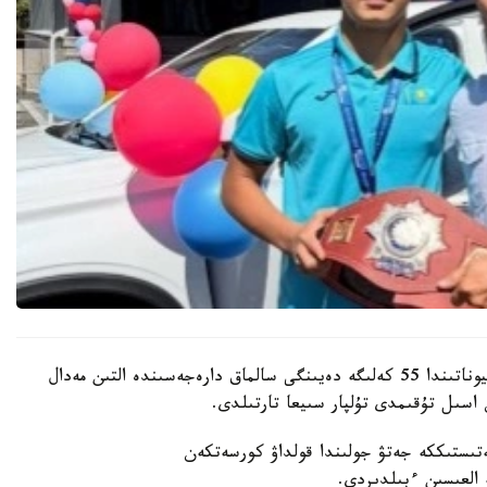
باكۋدە وتكەن جاسوسپىرىمدەر اراسىنداعى الەم چەمپيوناتىندا 55 كەلىگە دەيىنگى سالماق دارەجەسىندە التىن مەدال
اسىل تۇقىمدى تۇلپار سىيعا تارتىلدى.
ىستىككە جەتۋ جولىندا قولداۋ كورسەتكەن
ە العىسىن ءبىلدىردى.