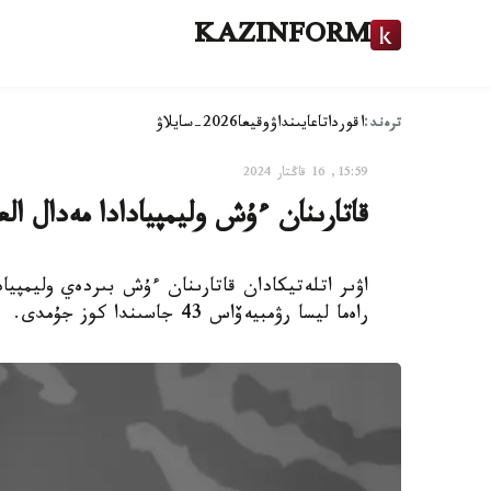
KAZINFORM
ترەند:
اقوردا
تاعايىنداۋ
وقيعا
2026-سايلاۋ
15:59, 16 قاڭتار 2024
قاتارىنان ءۇش وليمپيادادا مەدال ا
اۋىر اتلەتيكادان قاتارىنان ءۇش بىردەي وليمپيادا
راەما ليسا رۋمبيەۆاس 43 جاسىندا كوز جۇمدى.