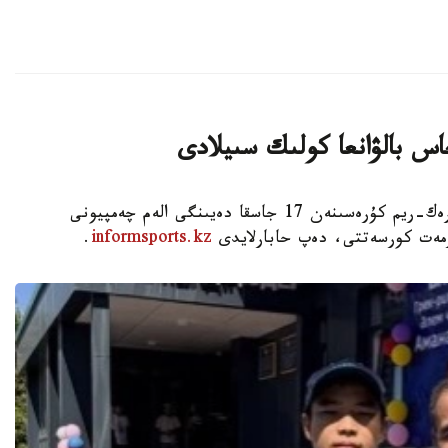
اس بالۋانعا كولىك سىيلادى
استانا. KAZINFORM - شىمكەنت قالاسىندا گرەك-ريم كۇرەسىنەن 17 جاسقا دەيىنگى الەم چەمپيونى
ۇرمەت كورسەتتى، دەپ حابارلايدى
informsports.kz
.