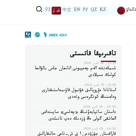
الداۋ
KZ
QZ
РУ
EN
中文
ق ز
ЎЗ
تاقىرىپقا قاتىستى
11:55, 06 تامىز 2026
شىمكەنتتە الەم چەمپيونى اتانعان جاس بالۋانعا
كولىك سىيلادى
22:05, 05 تامىز 2026
استانادا ەۋروپالىق فۋتبول قاۋىمداستىقتارى
وداعىنىڭ كونگرەسى وتەدى
14:40, 05 تامىز 2026
داستان ساتپايەۆتىڭ «چەلسي» ساپىنداعى
العاشقى گولى ەڭ ۇزدىك دەپ تانىلدى
14:24, 05 تامىز 2026
قازاقستان جۇزۋدەن ا ق ش-تاعى حالىقارالىق