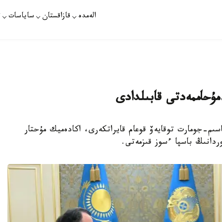
الەمدە
قازاقستان
ساياسات
ت
مۇحاممەدتى قابىلدادى
 باسشىسى قاسىم-جومارت توقايەۆ قوعام قايراتكەرى، اكادەميك مۇحتار
ردانىڭ باسپا ءسوز قىزمەتى.