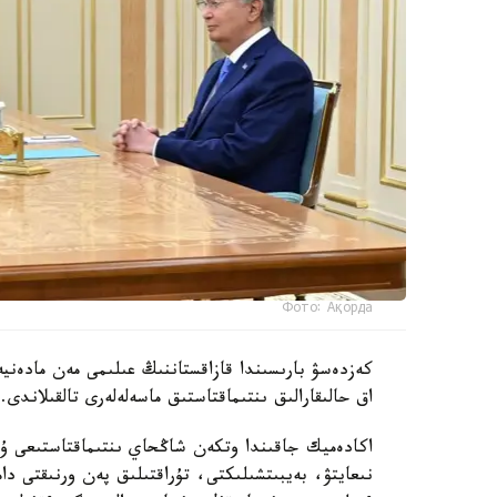
Фото: Ақорда
كەزدەسۋ بارىسىندا قازاقستاننىڭ عىلىمى مەن مادەني
اق حالىقارالىق ىنتىماقتاستىق ماسەلەلەرى تالقىلاندى.
اكادەميك جاقىندا وتكەن شاڭحاي ىنتىماقتاستىعى ۇ
نىعايتۋ، بەيبىتشىلىكتى، تۇراقتىلىق پەن ورنىقتى دام