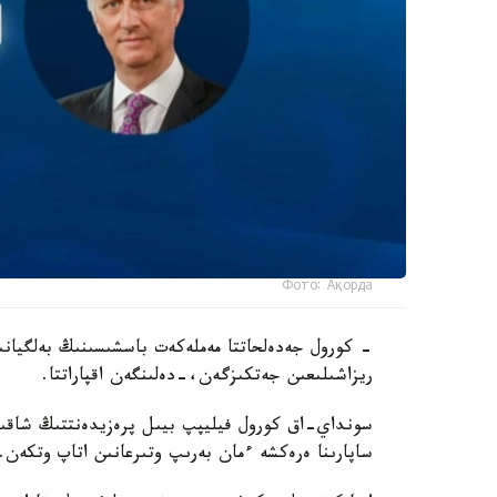
Фото: Ақорда
- كورول جەدەلحاتتا مەملەكەت باسشىسىنىڭ بەلگيانى
ريزاشىلىعىن جەتكىزگەن،-دەلىنگەن اقپاراتتا.
سونداي-اق كورول فيليپپ بيىل پرەزيدەنتتىڭ شاقىرۋ
ساپارىنا ەرەكشە ءمان بەرىپ وتىرعانىن اتاپ وتكەن.