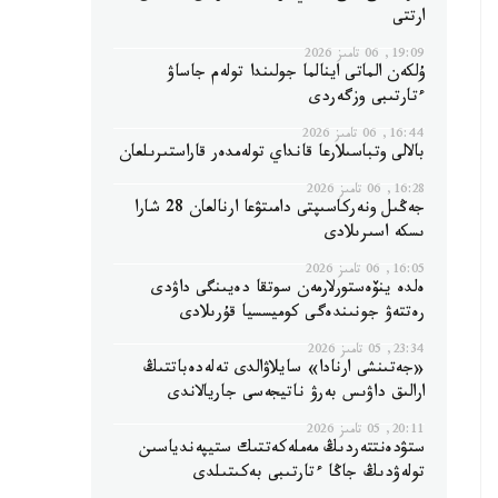
ارتتى
19:09, 06 تامىز 2026
ۇلكەن الماتى اينالما جولىندا تولەم جاساۋ
ءتارتىبى وزگەردى
16:44, 06 تامىز 2026
بالالى وتباسىلارعا قانداي تولەمدەر قاراستىرىلعان
16:28, 06 تامىز 2026
جەڭىل ونەركاسىپتى دامىتۋعا ارنالعان 28 شارا
ىسكە اسىرىلادى
16:05, 06 تامىز 2026
ەلدە ينۆەستورلارمەن سوتقا دەيىنگى داۋدى
رەتتەۋ جونىندەگى كوميسسيا قۇرىلادى
23:34, 05 تامىز 2026
«جەتىنشى ارنادا» سايلاۋالدى تەلەدەباتتىڭ
ارالىق داۋىس بەرۋ ناتيجەسى جاريالاندى
20:11, 05 تامىز 2026
ستۋدەنتتەردىڭ مەملەكەتتىك ستيپەندياسىن
تولەۋدىڭ جاڭا ءتارتىبى بەكىتىلدى