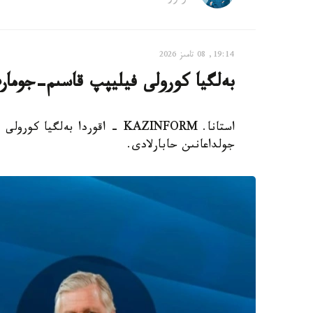
19:14, 08 تامىز 2026
بەلگيا كورولى فيليپپ قاسىم-جومار
استانا. KAZINFORM - اقوردا بەل
جولداعانىن حابارلادى.