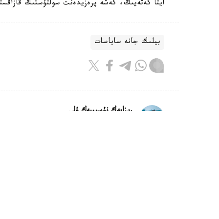
ايتا كەتەيىك، كەشە پرەزيدەنت سولتۇستىك قازاقستان وبلىسىنىڭ 90 جىلد
بيلىك جانە ساياسات
ريزابەك نۇسىپبەك ۇلى
اۆتور
16:38, 08 تامىز 2026
ۇسىنادى