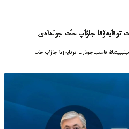
ت توقايەۆقا جاۋاپ حات جولدادى
گيا كورولى فيليپپتىڭ قاسىم-جومارت توقايەۆقا جاۋاپ حات