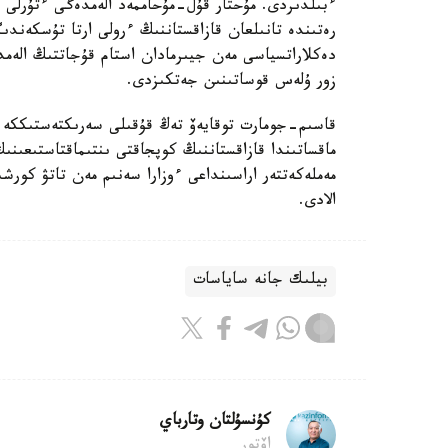
ءبىلدىردى. مۇحتار قۇل-مۇحاممەد الەمدەگى ءتۇرلى قا
رەتىندە تانىلعان قازاقستاننىڭ ءرولى ارتا تۇسكەندىگ
دەكلاراتسياسى مەن جيىرمادان استام قۇجاتتىڭ الەمد
زور ۇلەس قوساتىنىن جەتكىزدى.
قاسىم-جومارت توقايەۆ تەڭ قۇقىلى سەرىكتەستىككە نە
ماقساتىندا قازاقستاننىڭ كوپجاقتى ىنتىماقتاستىعىنىڭ
مەملەكەتتەر اراسىنداعى ءوزارا سەنىم مەن تاتۋ كورشىل
الادى.
بيلىك جانە ساياسات
كۇنسۇلتان وتارباي
اۆتور