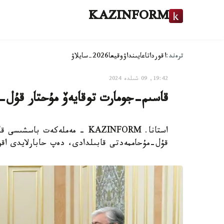
KAZINFORM
ترەند:
اقوردا
تاعايىنداۋ
وقيعا
2026-سايلاۋ
19:42, 09 شىلدە 2024
قاسىم-جومارت توقايەۆ مۇحتار قۇل-
استانا. KAZINFORM - مەملەكەت
قۇل-مۇحاممەدتى قابىلدادى، دەپ حابارلايدى اقو