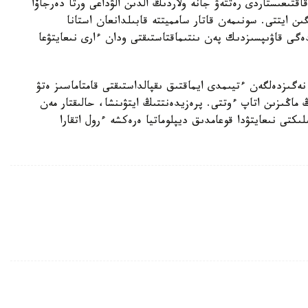
قتىعىستاردى رەتتەۋ جانە ولاردىڭ الدىن الۋداعى ورتا دەرجاۆا
ىن ايتتى. سونىمەن قاتار سامميتتە قابىلدانعان استانا
ەگى قاۋىپسىزدىك پەن ىنتىماقتاستىقتى ودان ءارى نىعايتۋعا
گىزدەلگەن ءتيىمدى ايماقتىق ىقپالداستىقتى قامتاماسىز ەتۋ
 ماڭىزىن اتاپ ءوتتى. پرەزيدەنتتىڭ ايتۋىنشا، حالىقتار مەن
ىكتى نىعايتۋدا قوعامدىق ديپلوماتيا ەرەكشە ءرول اتقارا