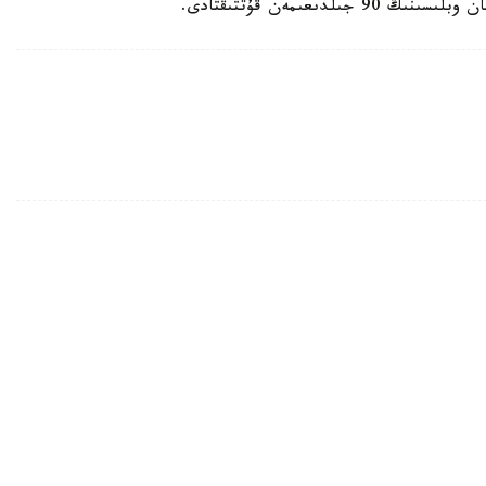
ىعىمەن قۇتتىقتادى.
قازاقستاندىق ج و و- لار تالاپكەرلەرگە 2 مىڭنان استام قوسىمشا گرانت