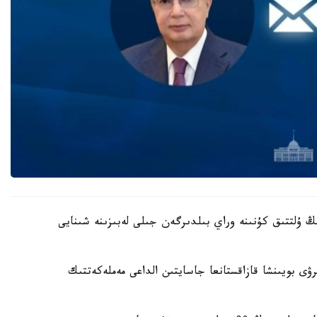
ڭ ۇلتتىق كۇنىنە وراي بىلدىرگەن جىلى لەبىزىنە شىنايى
ى بويىنشا قازاقستانعا جاسايتىن الداعى مەملەكەتتىك