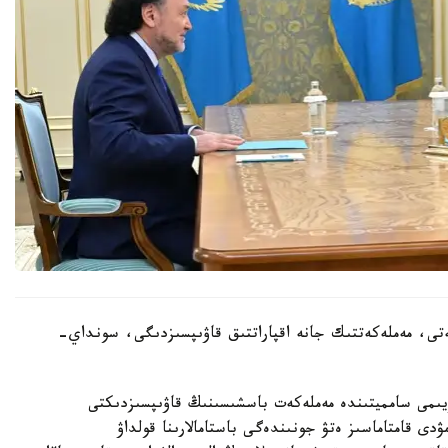
ەتى، مەملەكەتتىك جانە اقپاراتتىق قاۋىپسىزدىگى، سونداي-
يىمى سامميتىندە مەملەكەت باسشىسىنىڭ قاۋىپسىزدىكتى
ۋدى قامتاماسىز ەتۋ جونىندەگى باستامالارىنا قولداۋ