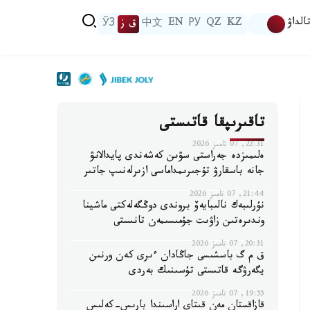
الداۋ
KZ
QZ
РУ
EN
中文
ق ز
ЎЗ
تاقىرىپقا قاتىستى
22:31, 07 تامىز 2026
ەلىمىزدە جەراستى سۋىن كەشەندى پايدالانۋ
جانە باسقارۋ تۇجىرىمداماسى ازىرلەنىپ جاتىر
21:44, 07 تامىز 2026
نۇرلىبەك نالىبايەۆ بروندى دوڭگەلەكتى ماشينا
وندىرەتىن زاۋىت جۇمىسىمەن تانىستى
20:31, 07 تامىز 2026
ق م گ باسشىسى جاڭادان ءىرى كەن ورنىن
يگەرۋگە قاتىستى تۇسىنىك بەردى
19:55, 07 تامىز 2026
قازاقستان مەن قىتاي اراسىندا بارىس-كەلىس