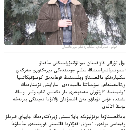
فوتو: سەرگەي سكليارەنكو مۇراعاتىنان
بۇل تۋرالى قازاقستان بيوالۋانتۇرلىلىكتى ساقتاۋ
اسسوتسياتسياسىنىڭ عىلىم جونىندەگى ديرەكتورى سەرگەي
سكليارەنكو ماڭعىستاۋ وبلىسىنىڭ قوعامدىق كوممۋنيكاتسيا
ورتالىعىنداعى سۇحباتتا مالىمدەدى. ساراپشى قۇستاردىڭ
ءولىمىنىڭ ءارتۇرلى سەبەپتەرى بار ەكەنىن اتاپ وتىر. ونىڭ
ىشىندە قۇس تۇماۋى مەن اشىعۋدان ۋلانۋعا دەيىنگى بىرنەشە
نۇسقا اتالدى.
«ماڭعىستاۋدا بوتۋليزمگە بايلانىستى ۇيرەكتەردىڭ جاپپاي قىرىلۋ
وقيعاسى بولدى. ءبىراق اققۋلارعا قاتىستى قورىتىندى جاساۋعا