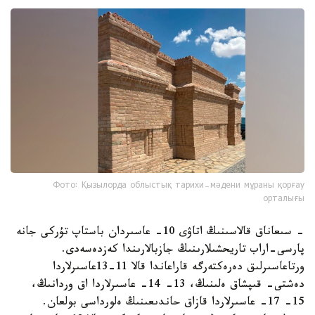
Фото: Қызылорда облыстық тарихи-мәдени мұраны қорғау
орталығы
- سىعاناق قالاسىنىڭ اتاۋى 10- عاسىردان باستاپ تۇركى جانە
پارسى-اراب تاريحشىلارىنىڭ جازبالارىندا كەزدەسەدى.
ورتاعاسىرلىق دەرەكتەرگە قاراعاندا قالا 11-13عاسىرلاردا
دەشتى- قىپشاق ەلىنىڭ، 13- 14- عاسىرلاردا اق وردانىڭ،
15- 17- عاسىرلاردا قازاق حاندىعىنىڭ ەلورداسى بولعان.