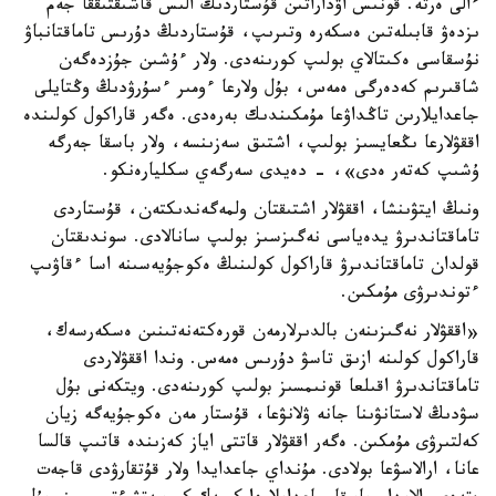
ءالى ەرتە. قونىس اۋداراتىن قۇستاردىڭ الىس قاشىقتىققا جەم
ىزدەۋ قابىلەتىن ەسكەرە وتىرىپ، قۇستاردىڭ دۇرىس تاماقتانباۋ
نۇسقاسى ەكىتالاي بولىپ كورىنەدى. ولار ءۇشىن جۇزدەگەن
شاقىرىم كەدەرگى ەمەس، بۇل ولارعا ءومىر ءسۇرۋدىڭ وڭتايلى
جاعدايلارىن تاڭداۋعا مۇمكىندىك بەرەدى. ەگەر قاراكول كولىندە
اققۋلارعا ىڭعايسىز بولىپ، اشتىق سەزىنسە، ولار باسقا جەرگە
ۇشىپ كەتەر ەدى»، - دەيدى سەرگەي سكليارەنكو.
ونىڭ ايتۋىنشا، اققۋلار اشتىقتان ولمەگەندىكتەن، قۇستاردى
تاماقتاندىرۋ يدەياسى نەگىزسىز بولىپ سانالادى. سوندىقتان
قولدان تاماقتاندىرۋ قاراكول كولىنىڭ ەكوجۇيەسىنە اسا ءقاۋىپ
ءتوندىرۋى مۇمكىن.
«اققۋلار نەگىزىنەن بالدىرلارمەن قورەكتەنەتىنىن ەسكەرسەك،
قاراكول كولىنە ازىق تاسۋ دۇرىس ەمەس. وندا اققۋلاردى
تاماقتاندىرۋ اقىلعا قونىمسىز بولىپ كورىنەدى. ويتكەنى بۇل
سۋدىڭ لاستانۋىنا جانە ۋلانۋعا، قۇستار مەن ەكوجۇيەگە زيان
كەلتىرۋى مۇمكىن. ەگەر اققۋلار قاتتى اياز كەزىندە قاتىپ قالسا
عانا، ارالاسۋعا بولادى. مۇنداي جاعدايدا ولار قۇتقارۋدى قاجەت