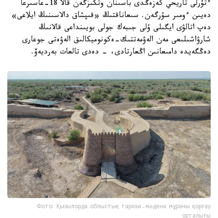
ءتۇرلى تاريحي كەزەڭدى باسىنان وتكىزگەن قالا 18-عاسىرعا
دەيىن ءومىر سۇرگەن. سىعاناقتىڭ «قىپشاق دالاسىنىڭ ايلاعى»
دەپ اتالۋى ايگىلى ۇلى جىبەك جولى بويىنداعى قالانىڭ
شارۋاشىلىعى مەن الەۋمەتتىك-ەكونوميكالىق الەۋەتى جوعارى
دەڭگەيدە دامىعانىن اڭعارتادى، - دەدى تالعات بەرديەۆ.
Фото: Қызылорда облыстық тарихи-мәдени мұраны қорғау
орталығы