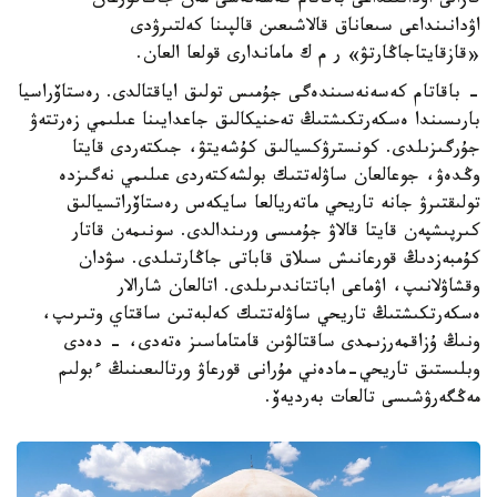
قازالى اۋدانىنداعى باقاتام كەسەنەسى مەن جاڭاقورعان
اۋدانىنداعى سىعاناق قالاشىعىن قالپىنا كەلتىرۋدى
«قازقايتاجاڭارتۋ» ر م ك ماماندارى قولعا العان.
- باقاتام كەسەنەسىندەگى جۇمىس تولىق اياقتالدى. رەستاۆراسيا
بارىسىندا ەسكەرتكىشتىڭ تەحنيكالىق جاعدايىنا عىلىمي زەرتتەۋ
جۇرگىزىلدى. كونسترۋكسيالىق كۇشەيتۋ، جىكتەردى قايتا
وڭدەۋ، جوعالعان ساۋلەتتىك بولشەكتەردى عىلىمي نەگىزدە
تولىقتىرۋ جانە تاريحي ماتەريالعا سايكەس رەستاۆراتسيالىق
كىرپىشپەن قايتا قالاۋ جۇمىسى ورىندالدى. سونىمەن قاتار
كۇمبەزدىڭ قورعانىش سىلاق قاباتى جاڭارتىلدى. سۋدان
وقشاۋلانىپ، اۋماعى اباتتاندىرىلدى. اتالعان شارالار
ەسكەرتكىشتىڭ تاريحي ساۋلەتتىك كەلبەتىن ساقتاي وتىرىپ،
ونىڭ ۇزاقمەرزىمدى ساقتالۋىن قامتاماسىز ەتەدى، - دەدى
وبلىستىق تاريحي-مادەني مۇرانى قورعاۋ ورتالىعىنىڭ ءبولىم
مەڭگەرۋشىسى تالعات بەرديەۆ.