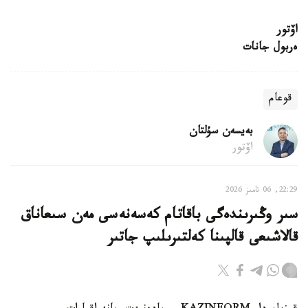
اۆتور
ەربول جانات
قوعام
بەيسەن سۇلتان
اۆتور
22:29, 06 تامىز 2026
سىر وڭىرىندەگى باقاتام كەسەنەسى مەن سىعاناق
قالاشىعى قالپىنا كەلتىرىلىپ جاتىر