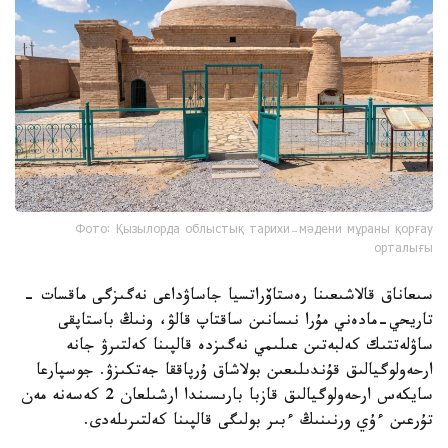
Фото: Қызылорда облыстық тарихи-мәдени мұраны қорғау
орталығы
سىعاناق قالاشىعىنا رەستاۆراتسيا جاساۋداعى نەگىزگى ماقسات -
تاريحي-مادەني مۇرا نىسانىن ساقتاپ قالۋ، ونىڭ باستاپقى
ساۋلەتتىك كەلبەتىن عىلىمي نەگىزدە قالپىنا كەلتىرۋ جانە
ارحەولوگيالىق قۇندىلىعىن بولاشاق ۇرپاققا جەتكىزۋ. جوسپارعا
سايكەس ارحەولوگيالىق قازبا بارىسىندا ارشىلعان 2 كەسەنە مەن
تۇرعىن ءۇي ورنىنىڭ ءبىر بولىگى قالپىنا كەلتىرىلەدى.