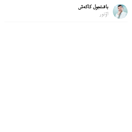
باقىتجول كاكەش
اۆتور
22:04, 06 تامىز 2026
قۇرىلىس قالدىقتارىن قوقىس جاشىگىنە تاستاۋعا
بولا ما
استانا. KAZINFORM - پاتەردى جوندەۋ كەزىندە شىققان
قۇرىلىس قالدىقتارىن اۋلاداعى قوقىس جاشىكتەرىنە تاستاۋ زاڭ
تالاپتارىنا قايشى كەلەدى. زاڭگەر باقتيار كارىم مۇنداي
قالدىقتاردى قالاي دۇرىس شىعارۋ كەرەگىن جانە تالاپتى
بۇزعاندارعا قانداي جاۋاپكەرشىلىك قاراستىرىلعانىن Jibek Joly
تەلەارناسىنىڭ باعدارلاماسىندا ءتۇسىندىردى.