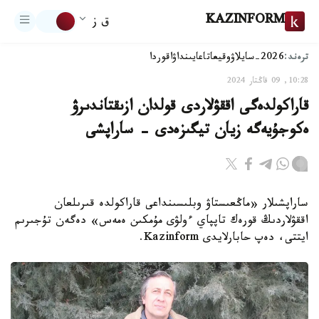
KAZINFORM
ق ز
ترەند:
2026-سايلاۋ
وقيعا
تاعايىنداۋ
اقوردا
10:28, 09 قاڭتار 2024
قاراكولدەگى اققۋلاردى قولدان ازىقتاندىرۋ
ەكوجۇيەگە زيان تيگىزەدى - ساراپشى
ساراپشىلار «ماڭعىستاۋ وبلىسىنداعى قاراكولدە قىرىلعان
اققۋلاردىڭ قورەك تاپپاي ءولۋى مۇمكىن ەمەس» دەگەن تۇجىرىم
ايتتى، دەپ حابارلايدى Kazinform.