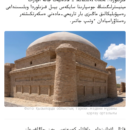
قىزىلوردا. KAZINFORM - مادەنيەت جانە اقپارات
مينيسترلىگىنىڭ جوسپارىنا سايكەس بيىل قىزىلوردا وبلىسىنداعى
رەسپۋبليكالىق ماڭىزى بار تاريحي-مادەني ەسكەرتكىشتەر
رەستاۆراسيادان ءوتىپ جاتىر.
Фото: Қызылорда облыстық тарихи-мәдени мұраны
қорғау орталығы