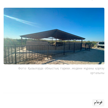
Фото: Қызылорда облыстық тарихи-мәдени мұраны қорғау
орталығы
قوعام