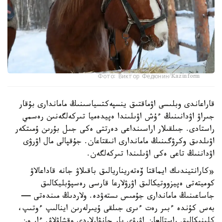
Фото: Виктор Федюнин/Kazinform
قاراعاندى وبلىسى اۋماقتىق ينسپەكتسياسىنىڭ ماماندارى بۇقار
جىراۋ اۋدانىنىڭ ءۇش اۋىلىندا ەپيدەميا تىركەلگەنىن رەسمي
راستادى. جىلقىلار اراسىنداعى دەرتتى ەكى جىل بۇرىن ۇمىتكەر
اۋىلدىق وكرۋگىنىڭ ماماندارى انىقتاعان. جۇقپالى مال اۋرۋى
اۋداننىڭ تاعى ەكى اۋىلىندا تىركەلگەن.
«كارانتيندىك ايماقتا ۆەتەريناريالىق باقىلاۋ جانە قاداعالاۋ
كوميتەتى ەپيزووتيكالىق اۋرۋلارعا قارسى رەسپۋبليكالىق
جاساعىنىڭ ماماندارى جۇمىس ىستەۋدە. ولاردىڭ مىندەتى —
بەس كۇندە ءبىر رەت ءىرى جىلقى ۇيىرلەرىن اينالىپ ءوتىپ،
كلينيكالىق راستالعان اۋرۋى بار جانۋارلاردى وقشاۋلاۋ. ءار ون