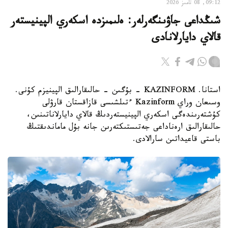
09:12, 08 تامىز 2026
شىڭداعى جاۋىنگەرلەر: ەلىمىزدە اسكەري الپينيستەر
قالاي دايارلانادى
استانا. KAZINFORM - بۇگىن - حالىقارالىق الپينيزم كۇنى.
وسىعان وراي Kazinform ءتىلشىسى قازاقستان قارۋلى
كۇشتەرىندەگى اسكەري الپينيستەردىڭ قالاي دايارلاناتىنىن،
حالىقارالىق ارەناداعى جەتىستىكتەرىن جانە بۇل ماماندىقتىڭ
باستى قاعيداتىن سارالادى.