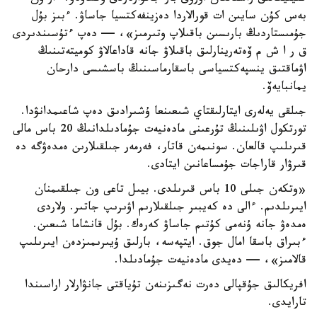
بەس كۇن سايىن ات قورالاردا دەزينفەكتسيا جاساۋ. ءبىز بۇل
جۇمىستاردىڭ بارىسىن باقىلاپ وتىرمىز»، — دەپ ءتۇسىندىردى
ق ر ا ش م ۆەتەرينارلىق باقىلاۋ جانە قاداعالاۋ كوميتەتىنىڭ
اۋماقتىق ينسپەكتسياسى باسقارماسىنىڭ باسشىسى دارحان
يمانبايەۆ.
جىلقى يەلەرى ايتارلىقتاي شىعىنعا ۇشىرادىق دەپ شاعىمدانۋدا.
تورتكول اۋىلىنىڭ تۇرعىنى مادەنيەت جۇمادىلدانىڭ 20 باس مالى
قىرىلىپ قالعان. سونىمەن قاتار، فەرمەر جىلقىلارىن ەمدەۋگە دە
قىرۋار قاراجات جۇمساعانىن ايتادى.
«وتكەن جىلى 10 باس قىرىلدى. بيىل تاعى ون جىلقىمنان
ايىرىلدىم. ءالى دە كەيبىر جىلقىلارىم اۋىرىپ جاتىر. ولاردى
ەمدەۋ جانە ۇنەمى كۇتىم جاساۋ كەرەك. بۇل قانشاما شىعىن.
ءبىراق باسقا امال جوق. ايتپەسە، بارلىق ۇيىرىمىزدەن ايىرىلىپ
قالامىز»، — دەيدى مادەنيەت جۇمادىلدا.
افريكالىق جۇقپالى دەرت نەگىزىنەن تۇياقتى جانۋارلار اراسىندا
تارايدى.