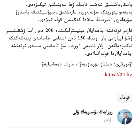
باسقارماشىلىق شەشىم قابىلداۋعا سەپتىگىن تيگىزەدى.
بەينەمونيتورينگ جۇيەلەرى، عارىشتىق-سپۋتنيكتىك باسقارۋ
جۇيەلەرى ءبىزدىڭ سالادا كەڭىنەن قولدانىلادى.
قازىر توتەنشە جاعدايلار مينيسترلىگىندە 200 دەن اسا ۇشقىشسىز
ۇشۋ اپپاراتى بار. ونىڭ 150 دەن استامى جاساندى ينتەللەكتكە
نەگىزدەلگەن. ولار تابيعي ءورت، سۋ تاسقىنى سىندى توتەنشە
جاعدايلاردا قولدانىلادى.
اۆتورلارى: ديلناز تۇرعازىيەۆا، مارات ديحانبايەۆ
https://24.kz
قوعام
ريزابەك نۇسىپبەك ۇلى
اۆتور