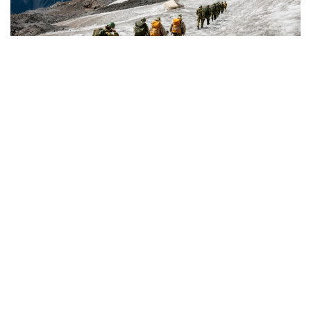
Фото: Қорғаныс министрліг
كىمدەر اسكەري الپينيست بولا الادى؟
اسكەري الپينيستەر - تاۋلى جەردە جاۋىنگەرلىك مىندەتتەردى
ورىنداۋعا جانە جەكە قۇرامدى ارنايى تاۋ دايارلىعىنا ۇيرەتۋگە
ماماندانعان اسكەري قىزمەتشىلەر.
- تاۋ دايارلىعى بويىنشا ارنايى بىلىكتىلىكتەن وتكەن اسكەري
قىزمەتشىلەر ەلىمىزدىڭ ءتۇرلى اسكەري بولىمدەرىندە قىزمەت
اتقارىپ، تاۋلى جەردەگى جاۋىنگەرلىك دايارلىقتى ۇيىمداستىرۋعا
جانە جەكە قۇرامدى وقىتۋعا ۇلەسىن قوسىپ كەلەدى، -
دەلىنگەن قورعانىس مينيسترلىگىنىڭ Kazinform اگەنتتىگىنە
بەرگەن جاۋابىندا.