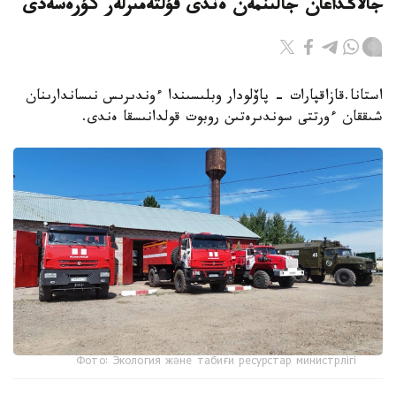
جالاڭداعان جالىنمەن ەندى قۇلتەمىرلەر كۇرەسەدى
استانا.قازاقپارات - پاۆلودار وبلىسىندا ءوندىرىس نىساندارىنان
شىققان ءورتتى سوندىرەتىن روبوت قولدانىسقا ەندى.
Фото: Экология және табиғи ресурстар министрлігі