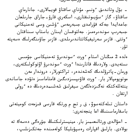
باسقارماسى باستىعىنىڭ ورىنباسارى:
- بۇل وتاندىق ءونىم. مۇناي ساقتاۋ قويمالارى، جانارماي
ساقتاۋ، گاز ءسۇيىوتىقتارى، اسكەري قارۋ-جاراق جارىلعان
جاعدايدا جەكە قۇرامدى جىبەرمەس ءۇشىن وسى تەحنيكانى
جىبەرىپ سوندىرەمىز. جەلتوقسان ايىنان باستاپ سىناقتان
ءوتتى. قازىر سەرتيفيكاتتاندىرىلدى. قازىر جاۋىنگەرلىك ەسەپتە
تۇر.
ەلدە 2 مىڭنان استام ءورت ءسوندىرۋ تەحنيكاسى جۇمىس
ىستەيدى. ولاردىڭ قاتارىندا ءورت ءسوندىرۋ اۆتوكولىكتەرى،
ورمان-پاترۋلدىك كەشەندەر، تراكتورلار، دروندار مەن
موتوپومپالار بار. ءورت قاۋىپسىزدىگىن قامتاماسىز ەتۋدە جاساندى
ينتەللەكتكە نەگىزدەلگەن سيفرلىق شەشىمدەردىڭ دە ءرولى
ارتقان .
داستان تىلەكتەسوۆ، ق ر تج م ورتكە قارسى قىزمەت كوميتەتى
باسقارماسىنىڭ اعا ينجەنەرى:
- احۋالدى ورتالىعىمىز بار. مينيسترلىكتىڭ جۇرەگى دەسەك تە
بولادى. بارلىق اقپارات رەسپۋبليكا كولەمىندە جەتكىزىلىپ،