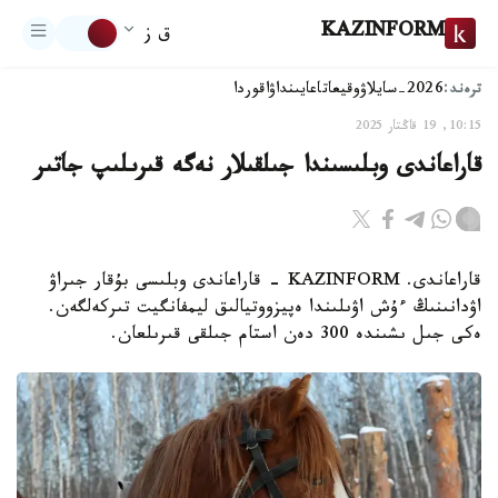
KAZINFORM
ق ز
ترەند:
2026-سايلاۋ
وقيعا
تاعايىنداۋ
اقوردا
10:15, 19 قاڭتار 2025
قاراعاندى وبلىسىندا جىلقىلار نەگە قىرىلىپ جاتىر
قاراعاندى. KAZINFORM - قاراعاندى وبلىسى بۇقار جىراۋ
اۋدانىنىڭ ءۇش اۋىلىندا ەپيزووتيالىق ليمفانگيت تىركەلگەن.
ەكى جىل ىشىندە 300 دەن استام جىلقى قىرىلعان.