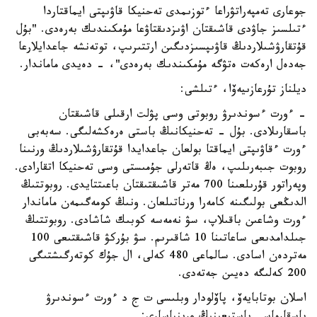
جوعارى تەمپەراتۋراعا ءتوزىمدى تەحنيكا قاۋىپتى ايماقتاردا
ءتىلسىز جاۋدى قاشىقتان اۋىزدىقتاۋعا مۇمكىندىك بەرەدى. "بۇل
قۇتقارۋشىلاردىڭ قاۋىپسىزدىگىن ارتتىرىپ، توتەنشە جاعدايلارعا
جەدەل ارەكەت ەتۋگە مۇمكىندىك بەرەدى"، - دەيدى ماماندار.
ديلناز تۇرعازىيەۆا، ءتىلشى:
- ءورت ءسوندىرۋ روبوتى وسى پۋلت ارقىلى قاشىقتان
باسقارىلادى. بۇل - تەحنيكانىڭ باستى ەرەكشەلىگى. سەبەبى
ءورت ءقاۋىپتى ايماقتا بولعان جاعدايدا قۇتقارۋشىلاردىڭ ورنىنا
روبوت جىبەرىلىپ، ەڭ قاتەرلى جۇمىستى وسى تەحنيكا اتقارادى.
وپەراتور قۇرىلعىنا 700 مەتر قاشىقتىقتان باعىتتايدى. روبوتتىڭ
الدىڭعى بولىگىنە كامەرا ورناتىلعان. ونىڭ كومەگىمەن ماماندار
ءورت وشاعىن باقىلاپ، سۋ نەمەسە كوبىك شاشادى. روبوتتىڭ
جىلدامدىعى ساعاتىنا 10 شاقىرىم. سۋ بۇركۋ قاشىقتىعى 100
مەتردەن اسادى. سالماعى 480 كەلى، ال جۇك كوتەرگىشتىگى
200 كەلىگە دەيىن جەتەدى.
اسلان بوتابايەۆ، پاۆلودار وبلىسى ت ج د ءورت ءسوندىرۋ