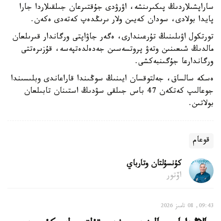
ساراپشىلاردىڭ پىكىرىنشە، اۋرۋدى جۇقتىرعان جىلقىلاردا جارا
پايدا بولادى، سودان كەيىن ولار ىرىڭدەپ كەتەدى ەكەن.
تورتكول اۋىلىنىڭ تۇرعىندارى، ەگەر جاۋاپتى ورگاندار قىرىلعان
مالدىڭ شىعىنىن وتەۋ پروتسەسىن جەدەلدەتپەسە، قۇزىرەتتى
ورگاندارعا جۇگىنبەكشى.
ەسكە سالساق، جەلتوقسان ايىنىڭ سوڭىندا قاراعاندى وبلىسىندا
جوعالىپ كەتكەن 47 باس جىلقى سۋدىڭ استىنان تابىلعان
بولاتىن.
قوعام
كۇنسۇلتان وتارباي
اۆتور
09:43, 08 تامىز 2026