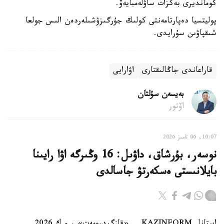
كومانديرى بەكزات ساۋلەمبايەۆ.
پوليتسيا دەپارتامەنتى كولىك جۇرگىزۋشىلەردەن الىس جولعا
شىقپاۋىن سۇرايدى.
قاراعاندى ​​جاڭالىقتارى
اۋارايى
بەيسەن سۇلتان
اۆتور
10:07, 06 تامىز 2026
نوسەر، بۇرشاق، داۋىل: 16 وڭىرگە اۋا رايىنا
بايلانىستى ەسكەرتۋ جاسالدى