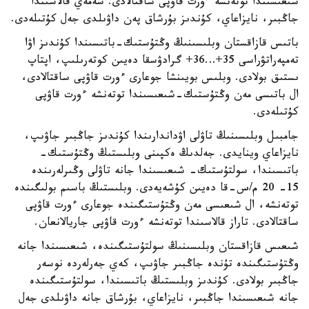
شىعىسىندا توتەنشە ءورت قاۋپى ساقتالادى. سەمەي قالاسىندا
جاڭبىر، نايزاعاي، كۇندىز بۇرشاق پەن داۋىلدى جەل كۇتىلەدى.
باتىس قازاقستان وبلىسىنىڭ وڭتۇستىك-باتىسىندا كۇندىز اۋا
تەمپەراتۋراسى 35+…36+ گرادۋسقا دەيىن كوتەرىلىپ، اپتاپ
ىستىق بولادى. وبلىس بويىنشا جوعارى ءورت قاۋپى ساقتالادى،
ال باتىسى مەن وڭتۇستىك-شىعىسىندا توتەنشە ءورت قاۋپى
كۇتىلەدى.
جامبىل وبلىسىنىڭ تاۋلى اۋداندارىندا كۇندىز جاڭبىر جاۋىپ،
نايزاعاي وينايدى. جەلدىڭ ەكپىنى وبلىستىڭ وڭتۇستىك-
باتىسىندا، سولتۇستىك- شىعىسىندا جانە تاۋلى وڭىرلەرىندە
15- 20 م/س-قا دەيىن كۇشەيەدى. وبلىستىڭ باسىم بولىگىندە
توتەنشە، ال شىعىسى مەن وڭتۇستىگىندە جوعارى ءورت قاۋپى
ساقتالادى. تاراز قالاسىندا توتەنشە ءورت قاۋپى جاريالانعان.
شىعىس قازاقستان وبلىسىنىڭ سولتۇستىگىندە، شىعىسىندا جانە
وڭتۇستىگىندە تۇندە جاڭبىر جاۋىپ، كەي جەرلەردە نوسەر
جاڭبىر بولادى. كۇندىز وبلىستىڭ باتىسىندا، سولتۇستىگىندە
جانە شىعىسىندا جاڭبىر، نايزاعاي، بۇرشاق جانە داۋىلدى جەل