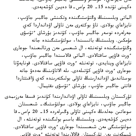
مەن نايزاعاي، كۇندىز وتكىنشى جاڭبىر جاۋادى. جەلدىڭ
ەكپىنى تۇندە 15- 20 م/س-قا دەيىن كۇشەيەدى.
الماتى وبلىسىنىڭ وڭتۇستىگىندە وتكىنشى جاڭبىر جاۋىپ،
نايزاعاي بولادى. تاۋ بوكتەرى مەن تاۋلى اۋدانداردا كەي
جەرلەردە نوسەر جاڭبىر جاۋىپ، كۇندىز بۇرشاق ءتۇسۋى
مۇمكىن. وبلىستىڭ باتىسىندا، سولتۇستىگىندە جانە
وڭتۇستىگىندە توتەنشە، ال شىعىسى مەن ورتالىعىندا جوعارى
ءورت قاۋپى ساقتالادى. الماتى قالاسىندا جاڭبىر جاۋىپ،
نايزاعاي وينايدى، توتەنشە ءورت قاۋپى ساقتالادى. قونايەۆتا
جوعارى ءورت قاۋپى كۇتىلەدى. ىلە الاتاۋىنىڭ مەدەۋ جانە
بوستاندىق اۋداندارىنىڭ تاۋلى بولىكتەرىندە كەي ۋاقىتتاردا
قاتتى جاڭبىر جاۋىپ، بۇرشاق ءتۇسۋى ىقتيمال.
تۇركىستان وبلىسىنىڭ تاۋلى اۋداندارىندا كۇندىز قىسقا مەرزىمدى
جاڭبىر جاۋىپ، نايزاعاي بولادى. سولتۇستىك- شىعىستان
سوعاتىن جەلدىڭ ەكپىنى تاۋلى وڭىرلەردە 15- 20 م/س-قا
دەيىن كۇشەيەدى. وبلىستىڭ باسىم بولىگىندە توتەنشە، ال
سولتۇستىگى مەن شىعىسىندا جوعارى ءورت قاۋپى ساقتالادى.
شىمكەنت پەن تۇركىستان قالالارىندا توتەنشە ءورت قاۋپى