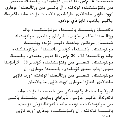
شىعىسىندا 18 م/س-قا دەيىن كۇشەيەدى. وبلىستىڭ شىعىسى
مەن وڭتۇستىگىندە توتەنشە، ال باتىسى مەن ورتالىعىندا جوعارى
ءورت قاۋپى ساقتالادى. قاراعاندى قالاسىندا تۇندە جانە تاڭەرتەڭ
جاڭبىر جاۋىپ، نايزاعاي بولادى.
ماڭعىستاۋ وبلىسىنىڭ باتىسىندا، سولتۇستىگىندە جانە
ورتالىعىندا جاڭبىر جاۋىپ، نايزاعاي وينايدى. سولتۇستىك-
شىعىستان سوعاتىن جەلدىڭ ەكپىنى تۇندە وبلىستىڭ
سولتۇستىك- باتىسىندا، كۇندىز باتىسىندا، سولتۇستىگىندە
جانە ورتالىعىندا 15- 20 م/س-قا دەيىن جەتەدى. وبلىستىڭ
سولتۇستىك- شىعىسى مەن وڭتۇستىگىندە كۇندىز 38+ گرادۋسقا
دەيىن اپتاپ ىستىق كۇتىلەدى. باتىسىندا جوعارى، ال
سولتۇستىك- شىعىسى مەن ورتالىعىندا توتەنشە ءورت قاۋپى
ساقتالادى. اقتاۋدا جوعارى ءورت قاۋپى جاريالانعان.
اقمولا وبلىسىنىڭ وڭتۇستىگى مەن شىعىسىندا تۇندە جانە
تاڭەرتەڭ جاڭبىر جاۋىپ، نايزاعاي وينايدى. وبلىستىڭ باتىسى
مەن سولتۇستىگىندە تۇندە جانە تاڭەرتەڭ تۇمان تۇسەدى.
باتىسىندا توتەنشە، ال وڭتۇستىگىندە جوعارى ءورت قاۋپى