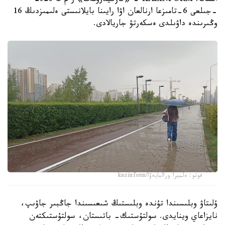
استانا. KAZINFORM - «قازگيدرومەت» ر م ك 2026
-جىلعى 6-تامىزعا ارنالعان اۋا رايىنا بايلانىستى ەلىمىزدىڭ 16
وڭىرىندە داۋىلدى ەسكەرتۋ جاريالادى.
فوتو: ەلميرا ورالبايەۆا/kazinform
ۇلىتاۋ وبلىسىندا تۇندە وبلىستىڭ شىعىسىندا جاڭبىر جاۋىپ،
نايزاعاي وينايدى. سولتۇستىك- باتىستان، سولتۇستىكتەن