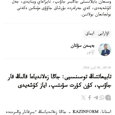
وسىعان بايلانىستى جاڭبىر جاۋىپ، نايزاعاي وينايدى، جەل
كۇشەيەدى، كەي جەرلەردە بۇرشاق جاۋۋى مۇمكىن ەكەنى
بولجانعان بولاتىن.
اۋارايى
ايماق
بەيسەن سۇلتان
اۆتور
09:40, 06 تامىز 2026
تابيعاتتىڭ توسىنسىيى: جاڭا زەلاندياعا قالىڭ قار
جاۋىپ، كۇن كۇرت سۋىتىپ، اياز كۇشەيدى
استانا. KAZINFORM - جاڭا زەلانديانىڭ ءبىرقاتار وڭىرىندە