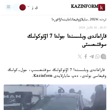
KAZINFORM
ق ز
ترەند:
2026-سايلاۋ
وقيعا
تاعايىنداۋ
اقوردا
20:27, 02 قاڭتار 2024
قاراعاندى وبلىسىندا جولدا 7 اۆتوكولىك
سوقتىعىستى
قاراعاندى وبلىسىندا 7 اۆتوكولىك سوقتىعىسىپ، جول-كولىك
وقيعاسى بولدى، دەپ حابارلايدى Kazinform.