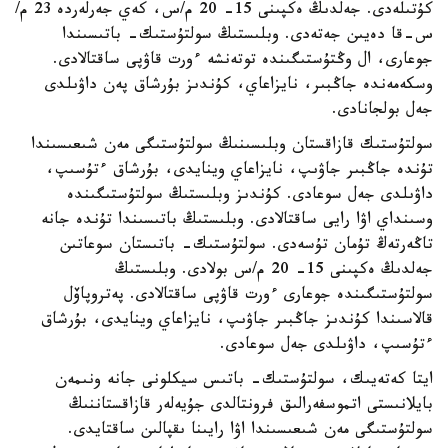
كۇتىلەدى. جەلدىڭ ەكپىنى 15- 20 م/س، كەي جەرلەردە 23 م/
س-قا دەيىن جەتەدى. وبلىستىڭ سولتۇستىك- باتىسىندا
جوعارى، ال وڭتۇستىگىندە توتەنشە ءورت قاۋپى ساقتالادى.
وسكەمەندە جاڭبىر، نايزاعاي، كۇندىز بۇرشاق پەن داۋىلدى
جەل بولجانادى.
سولتۇستىك قازاقستان وبلىسىنىڭ سولتۇستىگى مەن شىعىسىندا
تۇندە جاڭبىر جاۋىپ، نايزاعاي وينايدى، بۇرشاق ءتۇسىپ،
داۋىلدى جەل سوعادى. كۇندىز وبلىستىڭ سولتۇستىگىندە
وسىنداي اۋا رايى ساقتالادى. وبلىستىڭ باتىسىندا تۇندە جانە
تاڭەرتەڭ تۇمان تۇسەدى. سولتۇستىك- باتىستان سوعاتىن
جەلدىڭ ەكپىنى 15- 20 م/س بولادى. وبلىستىڭ
سولتۇستىگىندە جوعارى ءورت قاۋپى ساقتالادى. پەتروپاۆل
قالاسىندا كۇندىز جاڭبىر جاۋىپ، نايزاعاي وينايدى، بۇرشاق
ءتۇسىپ، داۋىلدى جەل سوعادى.
ايتا كەتەيىك، سولتۇستىك- باتىس سيكلونى جانە ونىمەن
بايلانىستى اتموسفەرالىق فرونتالدى جۇيەلەر قازاقستاننىڭ
سولتۇستىگى مەن شىعىسىندا اۋا رايىنا ىقپالىن ساقتايدى.