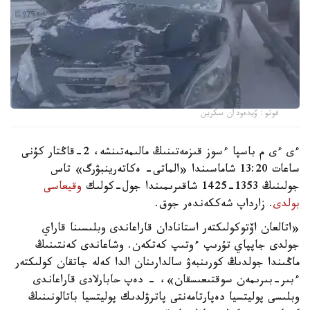
فوتو: ۆيدەودان سكرين
ءى ءى م باسپا ءسوز قىزمەتىنىڭ مالىمەتىنشە، 2-قاڭتار كۇنى
ساعات 13:20 شاماسىندا «الماتى- ەكاتەرينبۋرگ» تاس
جولىنىڭ 1353-1425 شاقىرىمىندا جول-كولىك
وقيعاسى
بولدى
. زارداپ شەككەندەر جوق.
«اتالعان اۆتوكولىكتەر استانادان قاراعاندى وبلىسىنا قاراي
جولدى جاپپاي تۇرىپ ءوتىپ كەتكەن. وشاعاندى كەنتىنىڭ
ماڭىندا جولدىڭ كورىنبەۋ سالدارىنان الدا كەلە جاتقان كولىكتەر
ءبىر-بىرىمەن سوقتىعىسقان»، - دەپ حابارلادى قاراعاندى
وبلىسى پوليتسيا دەپارتامەنتى پاترۋلدىك پوليتسيا باتالونىنىڭ