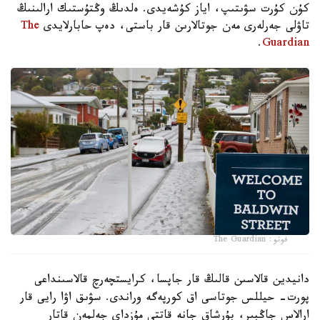
كۇن كۇرت سۋىتىپ، اياز كۇشەيدى. ەلدىڭ وڭتۇستىك ارالىنىڭ
تاۋلى جەرلەرى مەن جوتالارىن قار باستى، دەپ حابارلايدى
The
.
Guardian
فوتو: The Guardian
دانيدين قالاسىن قالىڭ قار جاپسا، كرايستچەرچ قالاسىنداعى
پورت- حيللس جوتاسى اق كورپەگە وراندى. سۋىق اۋا رايى قار
ارالاس جاڭبىر، بۇرشاق جانە قاتتى مۇزداي جەلمەن قاتار