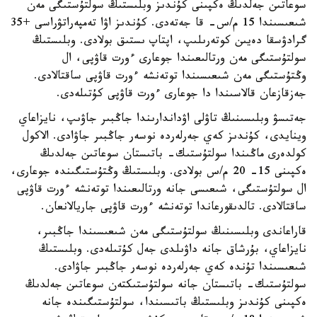
سوعاتىن جەلدىڭ ەكپىنى كۇندىز وبلىستىڭ سولتۇستىگى مەن
شىعىسىندا 15 م/س- قا جەتەدى. كۇندىز اۋا تەمپەراتۋراسى +35
گرادۋسقا دەيىن كوتەرىلىپ، اپتاپ ىستىق بولادى. وبلىستىڭ
سولتۇستىگى مەن ورتالىعىندا جوعارى ءورت قاۋپى، ال
وڭتۇستىگى مەن شىعىسىندا توتەنشە ءورت قاۋپى ساقتالادى.
جەزقازعان قالاسىندا دا جوعارى ءورت قاۋپى كۇتىلەدى.
جەتىسۋ وبلىسىنىڭ تاۋلى اۋداندارىندا جاڭبىر جاۋىپ، نايزاعاي
وينايدى، كۇندىز كەي جەرلەردە نوسەر جاڭبىر جاۋادى. الاكول
كولدەرى ماڭىندا سولتۇستىك- باتىستان سوعاتىن جەلدىڭ
ەكپىنى 15- 20 م/س بولادى. وبلىستىڭ وڭتۇستىگىندە جوعارى،
ال سولتۇستىگى، شىعىسى جانە ورتالىعىندا توتەنشە ءورت قاۋپى
ساقتالادى. تالدىقورعاندا توتەنشە ءورت قاۋپى جاريالانعان.
قاراعاندى وبلىسىنىڭ سولتۇستىگى مەن شىعىسىندا جاڭبىر،
نايزاعاي، بۇرشاق جانە داۋىلدى جەل كۇتىلەدى. وبلىستىڭ
شىعىسىندا تۇندە كەي جەرلەردە نوسەر جاڭبىر جاۋادى.
سولتۇستىك- باتىستان جانە سولتۇستىكتەن سوعاتىن جەلدىڭ
ەكپىنى كۇندىز وبلىستىڭ باتىسىندا، سولتۇستىگىندە جانە