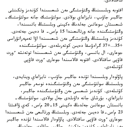
ساقتالادى.
اقتوبە وبلىسىنىڭ وڭتۇستىگى مەن شىعىسىندا كۇندىز وتكىنشى
جاڭبىر جاۋىپ، نايزاعاي بولادى. سولتۇستىك جانە سولتۇستىك-
شىعىستان سوعاتىن جەلدىڭ ەكپىنى وبلىستىڭ باتىسىندا،
وڭتۇستىگىندە جانە ورتالىعىندا 15 م/س- قا دەيىن جەتەدى.
كۇندىز وبلىستىڭ وڭتۇستىگى مەن شىعىسىندا اۋا تەمپەراتۋراسى
+35…+37 گرادۋسقا دەيىن كوتەرىلەدى. سولتۇستىگىندە
جوعارى، ال باتىسى، وڭتۇستىگى مەن شىعىسىندا توتەنشە ءورت
قاۋپى ساقتالادى. اقتوبە قالاسىندا جوعارى ءورت قاۋپى
كۇتىلەدى.
پاۆلودار وبلىسىندا تۇندە جاڭبىر جاۋىپ، نايزاعاي وينايدى،
وبلىستىڭ سولتۇستىگى مەن وڭتۇستىگىندە نوسەر جاڭبىر
كۇتىلەدى. كۇندىز شىعىسى مەن وڭتۇستىگىندە جاڭبىر،
نايزاعاي، بۇرشاق جانە داۋىلدى جەل بولادى. سولتۇستىك-
باتىستان سوعاتىن جەلدىڭ ەكپىنى 15-20 م/س، كەي ۋاقىتتا
23 م/س-قا دەيىن جەتەدى. وبلىستىڭ ورتالىعى مەن شىعىسىندا
جوعارى ءورت قاۋپى ساقتالادى. پاۆلودار قالاسىندا تۇندە جاڭبىر