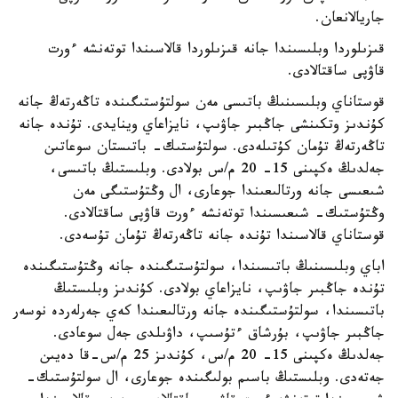
جاريالانعان.
قىزىلوردا وبلىسىندا جانە قىزىلوردا قالاسىندا توتەنشە ءورت
قاۋپى ساقتالادى.
قوستاناي وبلىسىنىڭ باتىسى مەن سولتۇستىگىندە تاڭەرتەڭ جانە
كۇندىز وتكىنشى جاڭبىر جاۋىپ، نايزاعاي وينايدى. تۇندە جانە
تاڭەرتەڭ تۇمان كۇتىلەدى. سولتۇستىك- باتىستان سوعاتىن
جەلدىڭ ەكپىنى 15- 20 م/س بولادى. وبلىستىڭ باتىسى،
شىعىسى جانە ورتالىعىندا جوعارى، ال وڭتۇستىگى مەن
وڭتۇستىك- شىعىسىندا توتەنشە ءورت قاۋپى ساقتالادى.
قوستاناي قالاسىندا تۇندە جانە تاڭەرتەڭ تۇمان تۇسەدى.
اباي وبلىسىنىڭ باتىسىندا، سولتۇستىگىندە جانە وڭتۇستىگىندە
تۇندە جاڭبىر جاۋىپ، نايزاعاي بولادى. كۇندىز وبلىستىڭ
باتىسىندا، سولتۇستىگىندە جانە ورتالىعىندا كەي جەرلەردە نوسەر
جاڭبىر جاۋىپ، بۇرشاق ءتۇسىپ، داۋىلدى جەل سوعادى.
جەلدىڭ ەكپىنى 15- 20 م/س، كۇندىز 25 م/س-قا دەيىن
جەتەدى. وبلىستىڭ باسىم بولىگىندە جوعارى، ال سولتۇستىك-