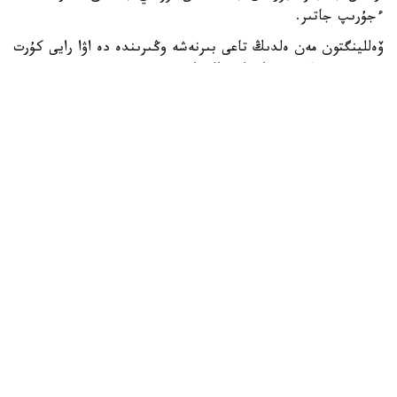
ءجۇرىپ جاتىر.
ۆەللينگتون مەن ەلدىڭ تاعى بىرنەشە وڭىرىندە دە اۋا رايى كۇرت
سۋىتىپ، قولايسىز جاعداي قالىپتاستى.
جاڭا زەلانديانىڭ مەتەورولوگيالىق قىزمەتى تۇندە اۋا
تەمپەراتۋراسى ودان ءارى تومەندەيتىنىن ەسكەرتتى. سونىڭ
سالدارىنان قاتتى ۇسىك بولىپ، جولداردا كوكتايعاقتىڭ پايدا
بولۋ قاۋپى جوعارى.