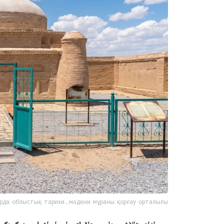
рда облыстық тарихи-мәдени мұраны қорғау орталығы