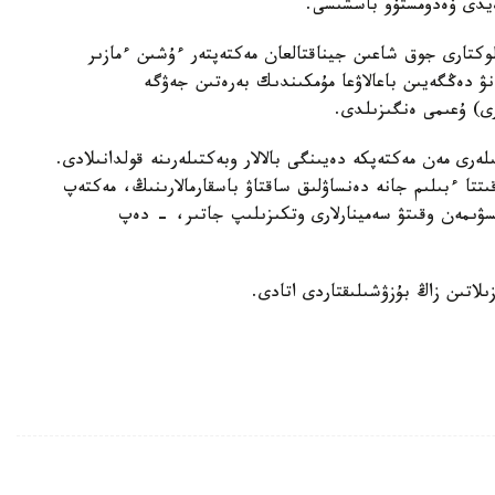
لوكتارى جوق شاعىن جيناقتالعان مەكتەپتەر ءۇشىن ءمازىر
نۋ دەڭگەيىن باعالاۋعا مۇمكىندىك بەرەتىن جەۋگە
رى) ۇعىمى ەنگىزىلدى.
ەرى مەن مەكتەپكە دەيىنگى بالالار وبەكتىلەرىنە قولدانىلادى.
قىتتا ءبىلىم جانە دەنساۋلىق ساقتاۋ باسقارمالارىنىڭ، مەكتەپ
سۋىمەن وقىتۋ سەمينارلارى وتكىزىلىپ جاتىر، - دەپ
ىلاتىن زاڭ بۇزۋشىلىقتاردى اتادى.