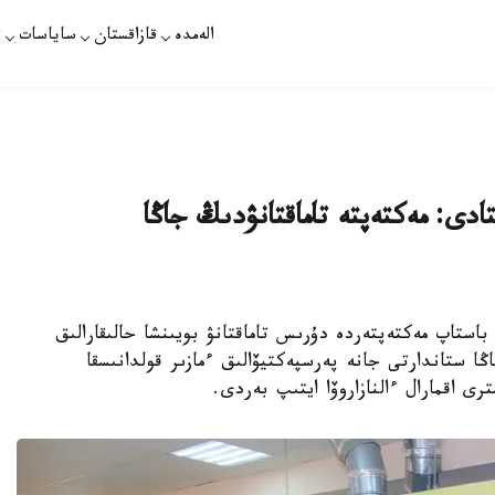
الەمدە
قازاقستان
ساياسات
ت
، تۇزدى 5 ەسە ازايتادى: مەكتەپتە تاماقتانۋدىڭ جاڭا
 بيىل 1-قىركۇيەكتەن باستاپ مەكتەپتەردە دۇرىس تاماقتانۋ بويىنشا حالىقارالىق
ا ستاندارتى جانە پەرسپەكتيۆالىق ءمازىر قولدانىسقا
ى اقمارال ءالنازاروۆا ايتىپ بەردى.