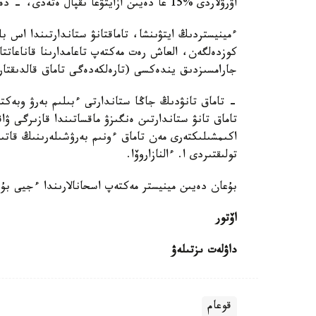
اۋرۋلاردى %15 عا دەيىن ازايتۋعا ىقپال ەتەدى، - دەيدى ۆەدومستۆو باسشىسى.
ءمينيستردىڭ ايتۋىنشا، تاماقتانۋ ستاندارتىندا اس ب
كوزدەلگەن، العاش رەت مەكتەپ تاعامدارىنا قاناعاتتا
جارامسىزدىق يندەكسى (تارەلكەدەگى تاماق قالدىقتا
- تاماق تانۋدىڭ جاڭا ستاندارتى ءبىلىم بەرۋ وبەكتىل
تاماق تانۋ ستاندارتىن ەنگىزۋ ماقساتىندا قازىرگى ۋا
اكىمشىلىكتەرى مەن تاماق ءونىم بەرۋشىلەرىنىڭ قاتى
تولىقتىردى ا. ءالنازاروۆا.
بۇعان دەيىن مينيستر مەكتەپ اسحانالارىندا ءجيى بۇز
اۆتور
داۋلەت ىزتىلەۋ
قوعام