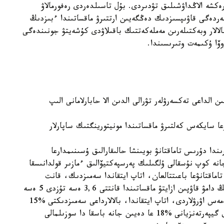
رەكشە الاڭداۋشىلىق تۋدىردى. بۇل تاسىلدەردى رەفورمالاۋ
ىلەردەگى قاۋىپسىزدىك دەڭگەيىن ارتتىرۋ ماقساتىندا ءبىزدىڭ
لالار وبەكتىلەرىن مەملەكەتتىك باقىلاۋدى كۇشەيتۋ جونىندەگى
وۆا ۇكىمەت وتىرىسىندا.
الداعى تەكسەرۋلەر تۋرالى الدىن الا حابارلامانى الىپ
عا سايكەس كەلتىرۋ ماقساتىندا مونيتورينگتىك ساپارلار
دارىندا دۇرىس تاماقتانۋ بويىنشا حالىقارالىق ۇسىنىمدارعا
نە كوپ نۇسقالى ۇلگىلىك پەرسپەكتيۆالىق ءمازىر قولدانىسقا
ماقتانۋعا باعىتتالعان، اتاپ ايتقاندا سەمىزدىك، قانت
ديابەتى، جۇرەك-قان تامىرلارى جانە باسقا اۋرۋلاردىڭ دامۋ قاۋپىن ازايتۋ ماقساتىندا قانتتى 3,6 ەسە تۇزدى 5 ەسە
دەيىن ازايتۋدى كوزدەيدى. بۇل نورما ينفەكتسيالىق ەمەس اۋرۋلاردى، اتاپ ايتقاندا، بالالارداعى سەمىزدىكتى %15
عا دەيىن، قانت ديابەتىن %20 عا دەيىن، ارتەريالىق گيپەرتەنزيانى %18 عا دەيىن جانە باسقا دا سوزىلمالى