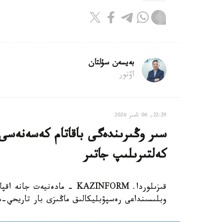
بەيسەن سۇلتان
اۆتور
22:29, 06 تامىز 2026
سىر وڭىرىندەگى باقاتام كەسەنەسى م
كەلتىرىلىپ جاتىر
قىزىلوردا. KAZINFORM - مادە
وبلىسىنداعى رەسپۋبليكالىق ماڭىزى بار تاريحي-