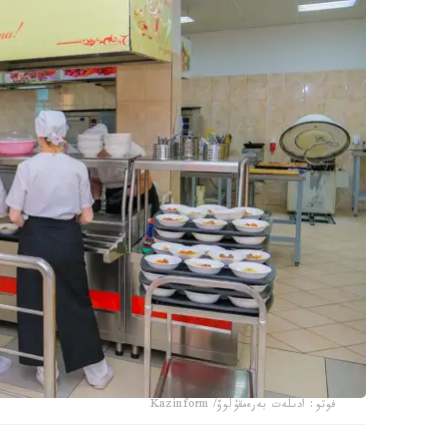
فوتو: ادىلەت بەرەمقۇلوۆ/ Kazinform