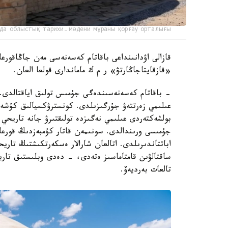
да облыстық тарихи-мәдени мұраны қорғау орталығы
قازالى اۋدانىنداعى باقاتام كەسەنەسى مەن جاڭاقورعان
«قازقايتاجاڭارتۋ» ر م ك ماماندارى قولعا العان.
- باقاتام كەسەنەسىندەگى جۇمىس تولىق اياقتالدى. ر
عىلىمي زەرتتەۋ جۇرگىزىلدى. كونسترۋكسيالىق كۇشەي
بولشەكتەردى عىلىمي نەگىزدە تولىقتىرۋ جانە تاريحي م
جۇمىسى ورىندالدى. سونىمەن قاتار كۇمبەزدىڭ قورعا
اباتتاندىرىلدى. اتالعان شارالار ەسكەرتكىشتىڭ تار
ساقتالۋىن قامتاماسىز ەتەدى، - دەدى وبلىستىق تاري
تالعات بەرديەۆ.