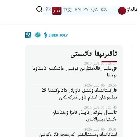
الداۋ
KZ
QZ
РУ
EN
中文
ق ز
ЎЗ
تاقىرىپقا قاتىستى
22:04, 06 تامىز 2026
قۇرىلىس قالدىقتارىن قوقىس جاشىگىنە تاستاۋعا
بولا ما
20:56, 06 تامىز 2026
قازاقستاننىڭ ۇلتتىق تاۋارلار كاتالوگىندا 29
ميلليوننان استام تاۋار تىركەلگەن
20:45, 06 تامىز 2026
تانىمال بلوگەر قايسار قامزا ۆەتنامنان
ەكستراديسيالاندى
20:31, 06 تامىز 2026
استانانىڭ وسىنشالىقتى كەرەمەت قالا ەكەنىن