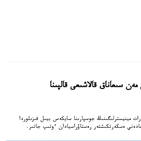
ەن سىعاناق قالاشىعى قالپىنا
نيەت جانە اقپارات مينيسترلىگىنىڭ جوسپارىنا سايكەس بيىل قىزىلوردا
مادەني ەسكەرتكىشتەر رەستاۆراسيادان ءوتىپ جاتىر.