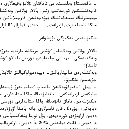
- ماڭعىستاۋ وبلىسىنداعى تاماقتان ۋلانۋ وقيعالارى ە
قاجەتتىلىگىن كورسەتىپ وتىر. بالالار بولاتىن وبەكت
مينيسترلىك مەملەكەتتىك بيۋدجەتتەن قارجىلاناتىن با
جاڭا تاسىلدەردى ازىرلەدى، - دەدى اقمارال ءالنازار
ەنگىزىلەتىن نەگىزگى تۇزەتۋلەر:
بالالار بولاتىن وبەكتىلەر ءۇشىن ەرەكشە مارتەبە بەرۋ؛
وبەكتىدەگى اعىمداعى جاعدايدى دۇرىس باعالاۋ ءۇشىن 
تاستاۋ؛
وبەكتىلەردى سانيتاريالىق- ەپيدەميولوگيالىق تالاپتار
جۇيەسىن ەنگىزۋ.
- بيىل 1-قىركۇيەكتەن باستاپ ءبىلىم بەرۋ ۇيىم
سايكەس ازىرلەنگەن تاماقتانۋدىڭ جاڭا ستاندارتى جا
ەنگىزىلەدى. تاماق تانۋدىڭ جاڭا ستاندارتى دۇرىس تا