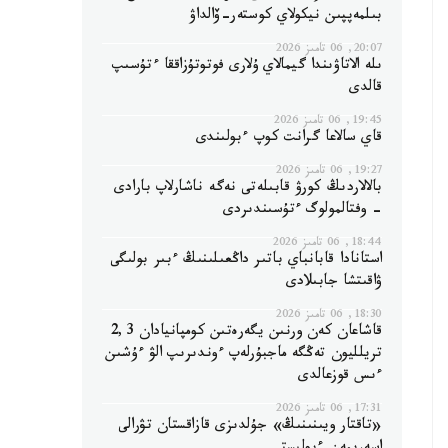
بىلمەپپىن نيكولاي كوستەر-ۆالداۋ
20:07, 06 تامىز 2026
ىلە الاتاۋىندا گيمالاي ۇلارى فوتوتۇزاققا ءتۇسىپ
قالدى
19:45, 06 تامىز 2026
قاي سالاعا گرانت كوپ ءبولىندى
19:27, 06 تامىز 2026
بالالاردىڭ كورۋ قابىلەتى نەگە ناشارلاپ بارادى
- وفتالمولوگ ءتۇسىندىردى
18:44, 06 تامىز 2026
استانادا قابانباي باتىر داڭعىلىنىڭ ءبىر بولىگى
ۋاقىتشا جابىلادى
18:30, 06 تامىز 2026
قاشاعان كەن ورنىن يگەرەتىن كومپانيادان 2,3
تريلليون تەڭگە ماجبۇرلەپ ءوندىرىپ الۋ ءۇشىن
ءىس قوزعالدى
17:31, 06 تامىز 2026
«تاقتار ويىنىنىڭ» جۇلدىزى قازاقستان تۋرالى