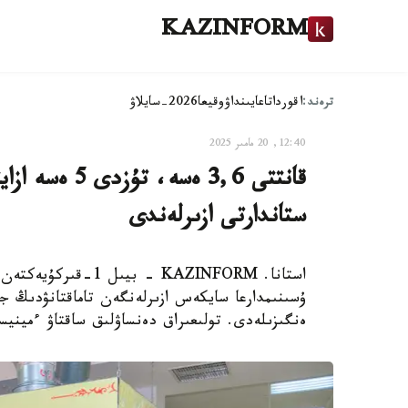
KAZINFORM
ترەند:
اقوردا
تاعايىنداۋ
وقيعا
2026-سايلاۋ
12:40, 20 مامىر 2025
قانتتى 3,6 ەسە
ستاندارتى ازىرلەندى
استانا. KAZINFORM -
ۇسىنىمدارعا سايكەس ازىرلەنگەن تاماقتانۋدىڭ جاڭ
ەنگىزىلەدى. تولىعىراق دەنساۋلىق ساقتاۋ ءمينيستر