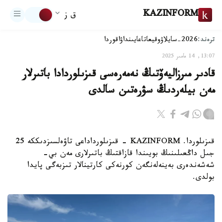
KAZINFORM
ق ز
ترەند:
2026-سايلاۋ
وقيعا
تاعايىنداۋ
اقوردا
13:07, 14 مامىر 2025
قادىر مىرزاليەۆتىڭ نەمەرەسى قىزىلوردادا باتىرلار
مەن بيلەردىڭ سۋرەتىن سالدى
قىزىلوردا. KAZINFORM - قىزىلورداداعى تاۋەلسىزدىككە 25
جىل داڭعىلىنىڭ بويىندا قازاقتىڭ باتىرلارى مەن بي-
شەشەندەرى بەينەلەنگەن كورنەكى كارتينالار تىزبەگى پايدا
بولدى.