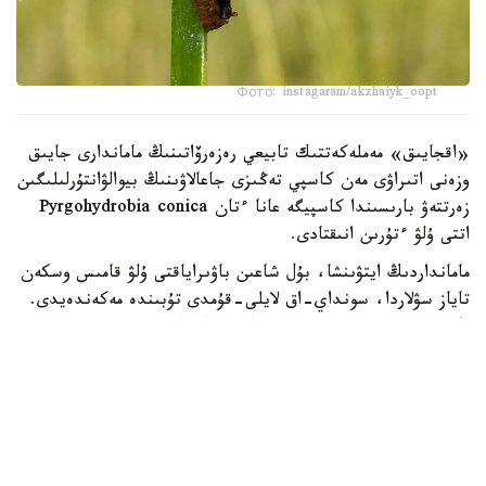
Фото: instagaram/akzhaiyk_oopt
«اقجايىق» مەملەكەتتىك تابيعي رەزەرۆاتىنىڭ ماماندارى جايىق
وزەنى اتىراۋى مەن كاسپي تەڭىزى جاعالاۋىنىڭ بيوالۋانتۇرلىلىگىن
زەرتتەۋ بارىسىندا كاسپيگە عانا ءتان Pyrgohydrobia conica
اتتى ۇلۋ ءتۇرىن انىقتادى.
مامانداردىڭ ايتۋىنشا، بۇل شاعىن باۋىراياقتى ۇلۋ قامىس وسكەن
تاياز سۋلاردا، سونداي-اق لايلى-قۇمدى تۇبىندە مەكەندەيدى.
ول سۋ ەكوجۇيەسىنىڭ ەكولوگيالىق جاعدايىن كورسەتەتىن
ماڭىزدى ينديكاتورلاردىڭ ءبىرى سانالادى. ۇلۋ كولەمى جاعىنان
كىشكەنتاي بولعانىمەن، تابيعي ورتا ءۇشىن ماڭىزى زور. ول
ورگانيكالىق قالدىقتارمەن جانە ميكروسكوپيالىق بالدىرلارمەن
قورەكتەنىپ، سۋدىڭ تابيعي تازارۋىنا ىقپال ەتەدى. سونىمەن
قاتار بالىقتار مەن سۋ قۇستارى ءۇشىن قورەك تىزبەگىنىڭ