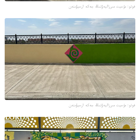
فوتو: مۇحيت مىرزاليەۆتىڭ جەكە ارحيۆىنەن
فوتو: مۇحيت مىرزاليەۆتىڭ جەكە ارحيۆىنەن