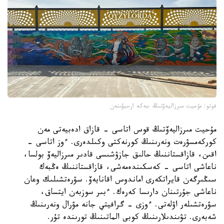
فوتو: مۇحيت مىرزاليەۆتىڭ جەكە ارحيۆىنەن
مۇحيت مىرزاليەۆتىڭ قوس اتاسى - قازاق ادەبيەتى مەن
كوركەمسۋرەت ونەرىنىڭ كورنەكتى وكىلدەرى. ءوز اتاسى -
اقىن، قازاقستاننىڭ حالىق جازۋشىسى قادىر مىرزاليەۆ بولسا،
ناعاشى اتاسى - كەسكىندەمەشى، قازاقستاننىڭ ەڭبەك
سىڭىرگەن قايراتكەرى اماندوس اقانايەۆ. سۋرەتشىلىك وعان
ناعاشى جۇرتىنان دارىسا كەرەك. ءبىر سوزبەن ايتساق،
سۋرەتشىلەر اۋلەتى. ءوزى - گرافيتي جانە مۋرال ونەرىنىڭ
شەبەرى. تۋىندىلارىنىڭ كوبى الماتىنىڭ تورىندە تۇر.