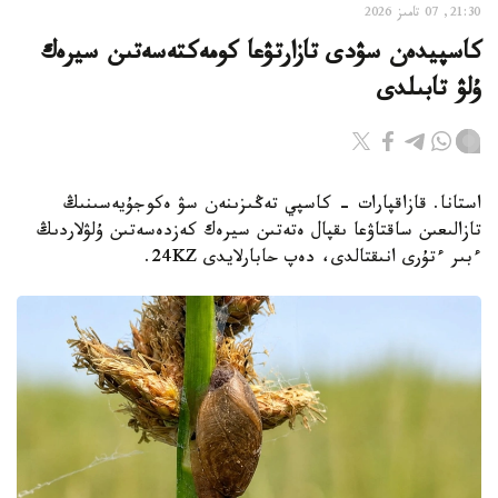
21:30, 07 تامىز 2026
كاسپيدەن سۋدى تازارتۋعا كومەكتەسەتىن سيرەك
ۇلۋ تابىلدى
استانا. قازاقپارات - كاسپي تەڭىزىنەن سۋ ەكوجۇيەسىنىڭ
تازالىعىن ساقتاۋعا ىقپال ەتەتىن سيرەك كەزدەسەتىن ۇلۋلاردىڭ
ءبىر ءتۇرى انىقتالدى، دەپ حابارلايدى 24KZ.