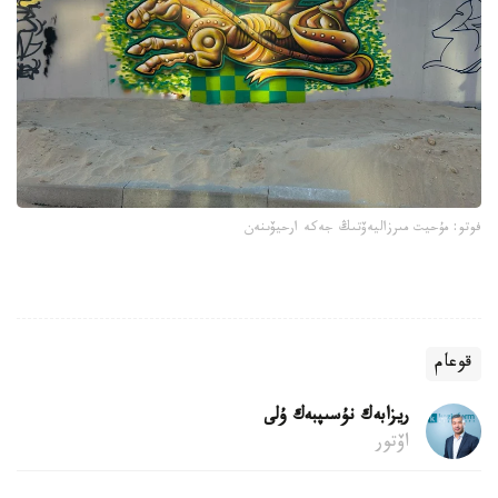
فوتو: مۇحيت مىرزاليەۆتىڭ جەكە ارحيۆىنەن
قوعام
ريزابەك نۇسىپبەك ۇلى
اۆتور