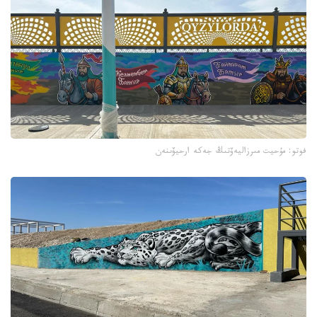
فوتو: مۇحيت مىرزاليەۆتىڭ جەكە ارحيۆىنەن