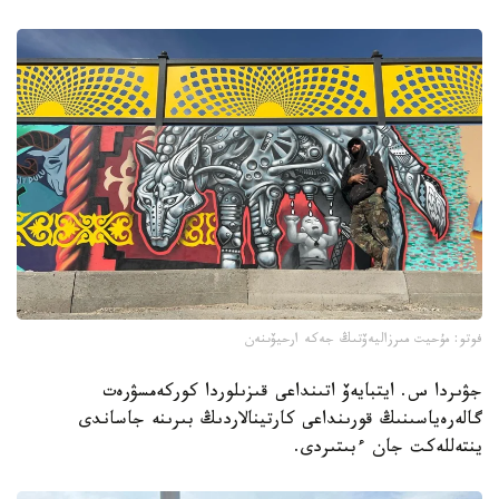
فوتو: مۇحيت مىرزاليەۆتىڭ جەكە ارحيۆىنەن
جۋىردا س. ايتبايەۆ اتىنداعى قىزىلوردا كوركەمسۋرەت
گالەرەياسىنىڭ قورىنداعى كارتينالاردىڭ بىرىنە جاساندى
ينتەللەكت جان ءبىتىردى.