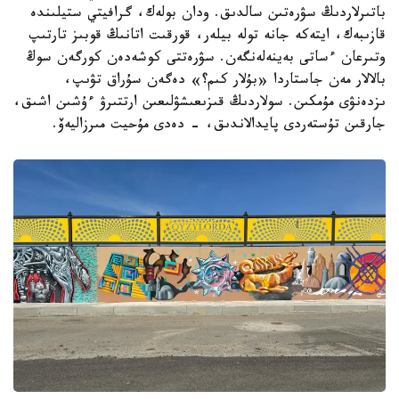
باتىرلاردىڭ سۋرەتىن سالدىق. ودان بولەك، گرافيتي ستيلىندە
قازىبەك، ايتەكە جانە تولە بيلەر، قورقىت اتانىڭ قوبىز تارتىپ
وتىرعان ءساتى بەينەلەنگەن. سۋرەتتى كوشەدەن كورگەن سوڭ
بالالار مەن جاستاردا «بۇلار كىم؟» دەگەن سۇراق تۋىپ،
ىزدەنۋى مۇمكىن. سولاردىڭ قىزىعىشۋلىعىن ارتتىرۋ ءۇشىن اشىق،
جارقىن تۇستەردى پايدالاندىق، - دەدى مۇحيت مىرزاليەۆ.