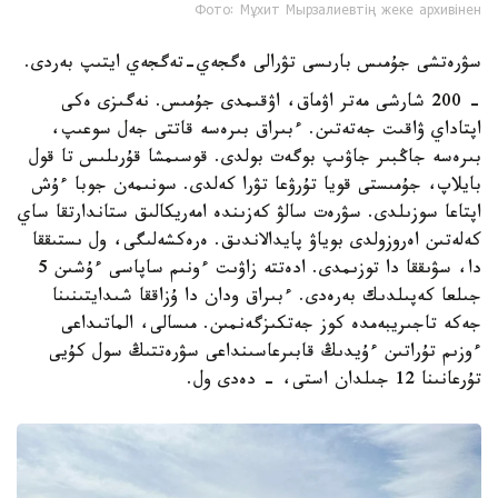
Фото: Мұхит Мырзалиевтің жеке архивінен
سۋرەتشى جۇمىس بارىسى تۋرالى ەگجەي-تەگجەي ايتىپ بەردى.
- 200 شارشى مەتر اۋماق، اۋقىمدى جۇمىس. نەگىزى ەكى
اپتاداي ۋاقىت جەتەتىن. ءبىراق بىرەسە قاتتى جەل سوعىپ،
بىرەسە جاڭبىر جاۋىپ بوگەت بولدى. قوسىمشا قۇرىلىس تا قول
بايلاپ، جۇمىستى قويا تۇرۋعا تۋرا كەلدى. سونىمەن جوبا ءۇش
اپتاعا سوزىلدى. سۋرەت سالۋ كەزىندە امەريكالىق ستاندارتقا ساي
كەلەتىن اەروزولدى بوياۋ پايدالاندىق. ەرەكشەلىگى، ول ىستىققا
دا، سۋىققا دا توزىمدى. ادەتتە زاۋىت ءونىم ساپاسى ءۇشىن 5
جىلعا كەپىلدىك بەرەدى. ءبىراق ودان دا ۇزاققا شىدايتىنىنا
جەكە تاجىريبەمدە كوز جەتكىزگەنمىن. مىسالى، الماتىداعى
ءوزىم تۇراتىن ءۇيدىڭ قابىرعاسىنداعى سۋرەتتىڭ سول كۇيى
تۇرعانىنا 12 جىلدان استى، - دەدى ول.