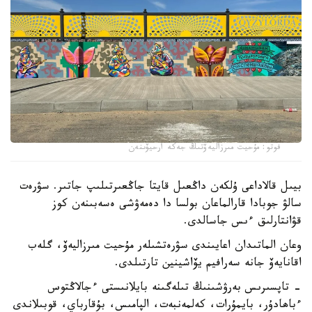
فوتو: مۇحيت مىرزاليەۆتىڭ جەكە ارحيۆىنەن
بيىل قالاداعى ۇلكەن داڭعىل قايتا جاڭعىرتىلىپ جاتىر. سۋرەت
سالۋ جوبادا قارالماعان بولسا دا دەمەۋشى ەسەبىنەن كوز
قۋانتارلىق ءىس جاسالدى.
وعان الماتىدان اعايىندى سۋرەتشىلەر مۇحيت مىرزاليەۆ، گلەب
اقانايەۆ جانە سەرافيم يۆاشينين تارتىلدى.
- تاپسىرىس بەرۋشىنىڭ تىلەگىنە بايلانىستى ءجالاڭتوس
ءباھادۇر، بايمۇرات، كەلمەنبەت، الپامىس، بۇقارباي، قوبىلاندى