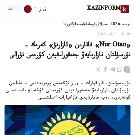
KAZINFORM
ق ز
ترەند:
2026-سايلاۋ
وقيعا
تاعايىنداۋ
اقوردا
14:08, 21 تامىز 2019
«Nur Otan» قاتارىن «تازارتۋ» كەرەك -
نۇرسۇلتان نازاربايەۆ جەمقورلىقپەن كۇرەس تۋرالى
نۇر-سۇلتان. قازاقپارات – ق ر تۇڭعىش پرەزيدەنتى - ەلباسى
نۇرسۇلتان نازاربايەۆ جەمقورلىقپەن كۇرەستى كۇشەيتۋ ماسەلەسىن
كوتەردى، دەپ حابارلايدى قازاقپارات ءتىلشىسى.