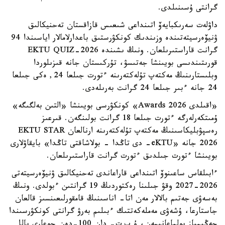
گرانتى ۇسىنىلدى.
داۋلەت سەرىكبايەۆ اتىنداعى شىعىس قازاقستان تەحنيكالىق
ۋنيۆەرسيتەتىندە وزىندىك كونكۋرستىق باعدارلامالار اياسىندا 94
گرانت قاراستىرىلعان. ونىڭ ىشىندە EKTU QUIZ-2026
قورىتىندىسى بويىنشا جەتىسۋ، تۇركىستان جانە قىزىلوردا
وبلىستارىنىڭ مەكتەپ تۇلەكتەرىنە ءتورت جىلعا 24, ەكى جىلعا
24 جانە ءبىر جىلعا 24 گرانت بەرىلەدى.
«اقىلدى Awards 2026» كونكۋرسى بويىنشا «التىن بەلگىگە»
ۇمىتكەرلەرگە ءتورت جىلعا 18 گرانت بولىنگەن. قىرعىز
رەسپۋبليكاسىنىڭ مەكتەپ تۇلەكتەرىنە ارنالعان EKTU STAR
2026 جانە «eKTU- دى تاڭدا - بولاشاقتى تاڭدا» بايقاۋلارى
بويىنشا ءتورت جىلدىق ءتورت گرانت قاراستىرىلعان.
ءابىلقاس ساعىنوۆ اتىنداعى قاراعاندى تەحنيكالىق ۋنيۆەرسيتەتى
2026-2027 وقۋ جىلىنا رەكتوردىڭ 19 گرانتىن ءبولدى. ونىڭ
بەسەۋى جەتىم بالالار مەن اتا- اناسىنىڭ قامقورلىعىنسىز قالعان
جاستارعا، ۇشەۋى مەملەكەتتىك ءبىلىم بەرۋ گرانتى كونكۋرسىندا
جەڭىمپاز بولماعانىمەن، ۇ ب ت- دان 100-دەن جوعارى بالل