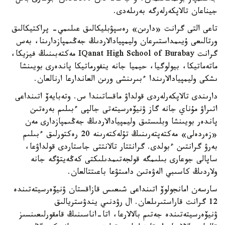
جيناعان تالاپكەرلەرگە بەرىلەدى.
تاعى التى گرانت «دارىن» رەسپۋبليكالىق عىلىمي- پراكتيكالىق
ورتالىعى ۇيىمداستىرعان وليمپيادالاردىڭ جەڭىمپازدارىنا، بەس
گرانت IQanat High School of Burabay مەكتەبىنىڭ فيزيكا،
ماتەماتيكا، بيولوگيا، حيميا جانە ينفورماتيكا پاندەرى بويىنشا
ىشكى وليمپيادالارىندا ءبىرىنشى ورىن العاندارعا ارنالعان.
دارىندى تالاپكەرلەردى قولداۋ ماقساتىندا س. وتەبايەۆ اتىنداعى
اتىراۋ مۇناي جانە گاز ۋنيۆەرسيتەتى جالپى ءبىلىم بەرەتىن
پاندەر بويىنشا وبلىستىق وليمپيادالاردىڭ جەڭىمپازدارى مەن
«زەردەلى» مەكتەپتەرىنىڭ تۇلەكتەرىنە 20 رەكتورلىق ءبىلىم
بەرۋ گرانتىن ءبولدى. گرانتتار تالانتتى جاستاردى قولداۋعا،
ساپالى جوعارى بىلىمگە قولجەتىمدىلىكتى كەڭەيتۋگە جانە
ولاردىڭ كاسىبي الەۋەتىن دامىتۋعا باعىتتالعان.
سارسەن امانجولوۆ اتىنداعى شىعىس قازاقستان ۋنيۆەرسيتەتىندە
12 گرانت قاراستىرىلعان. ال رۋدنىي يندۋستريالىق
ۋنيۆەرسيتەتىندە جەتىم بالالارعا، اتا-اناسىنىڭ قامقورلىعىنسىز