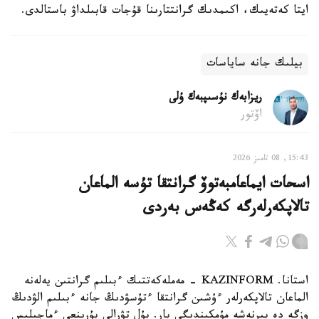
ايتا كەتەيىك، اكىمدىك گرانتتارىنا قۇجات قابىلداۋ باستالدى.
بيلىك جانە ساياسات
ريزابەك نۇسىپبەك ۇلى
اۆتور
15:43, 08 تامىز 2026
اسحات ايماعامبەتوۆ گرانتقا تۇسە الماعان
تالاپكەرلەرگە كەڭەس بەردى
استانا. KAZINFORM - مەملەكەتتىك ءبىلىم گرانتىن يەلەنە
الماعان تالاپكەرلەر ءۇشىن گرانتقا ءتۇسۋدىڭ جانە ءبىلىم الۋدىڭ
وزگە دە بىرنەشە مۇمكىندىگى بار. بۇل تۋرالى بۇرىنعى ءماجىلىس