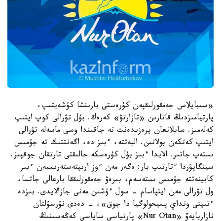
«سىبايلاس جەمقورلىقپەن كۇرەستى بارىنشا كۇشەيتىپ،
پارتيامىزدىڭ قاتارىن «تازارتۋ» كەرەك. بۇل تۋرالى كوپ ايتىپ
كەلەمىز. سايلانعان پرەزيدەنت تە جاقىندا وسى ماسەلە تۋرالى
ايتىپ كەتكەن بولاتىن. البەتتە، ءبىز دە، اگەنتتىك تە جۇمىس
ىستەپ جاتىر. الايدا ءبىز بۇل كۇرەسكە حالىقتى تارتقان جوقپىز.
سينگاپۋردا ءتارتىپ بار: ەگەر مەن ءوز ارىپتەستەرىممەن ءبىر
كابينەتتە جۇمىس ىستەسەم، بىرەۋ جەمقورلىققا بارعالى جاتسا،
ول تۋرالى مەن ايتپاسام - سول ءۇشىن مەنى جازالايدى. بىزدە
ءتىپتى ونداي پسيحولوگيا دا جوق»، - دەدى نۇرسۇلتان
نازاربايەۆ «Nur Otan» پارتياسى ساياسي كەڭەسىنىڭ