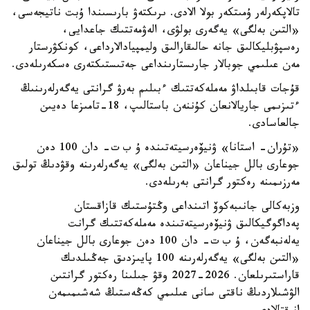
تالاپكەرلەر ۇمىتكەر بولا الادى. ىرىكتەۋ بارىسىندا ۇبت ناتيجەسى،
«التىن بەلگى» يەگەرى بولۋى، الەۋمەتتىك جاعدايى،
رەسپۋبليكالىق جانە حالىقارالىق وليمپيادالارداعى، كونكۋرستار
مەن عىلىمي جوبالار جارىستارىنداعى جەتىستىكتەرى ەسكەرىلەدى.
قۇجات قابىلداۋ مەملەكەتتىك ءبىلىم بەرۋ گرانتى يەگەرلەرىنىڭ
ءتىزىمى جاريالانعان كۇننەن باستالىپ، 18-تامىزعا دەيىن
جالعاسادى.
«تۇران- استانا» ۋنيۆەرسيتەتىندە ۇ ب ت- دان 100 دەن
جوعارى بالل جيناعان «التىن بەلگى» يەگەرلەرىنە وقۋدىڭ تولىق
مەرزىمىنە رەكتور گرانتى بەرىلەدى.
وزبەكالى جانىبەكوۆ اتىنداعى وڭتۇستىك قازاقستان
پەداگوگيكالىق ۋنيۆەرسيتەتىندە مەملەكەتتىك گرانت
يەلەنبەگەن، ۇ ب ت- دان 100 دەن جوعارى بالل جيناعان
«التىن بەلگى» يەگەرلەرىنە 100 پايىزدىق جەڭىلدىك
قاراستىرىلعان. 2026-2027 وقۋ جىلىنا رەكتور گرانتىن
الۋشىلاردىڭ ناقتى سانى عىلىمي كەڭەستىڭ شەشىمىمەن