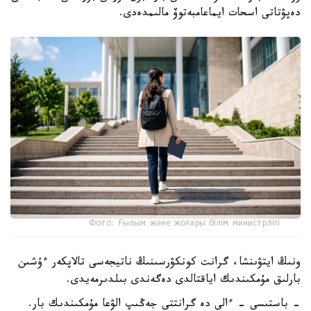
دەپۋتاتى اسحات ايماعامبەتوۆ مالىمدەدى.
Фото: Ғылым және жоғары білім министрлігі
ونىڭ ايتۋىنشا، گرانت كونكۋرسىنىڭ ناتيجەسى تالاپكەر ءۇشىن
بارلىق مۇمكىندىك اياقتالدى دەگەندى بىلدىرمەيدى.
- باستىسى - ءالى دە گرانتتى جەڭىپ الۋعا مۇمكىندىك بار.