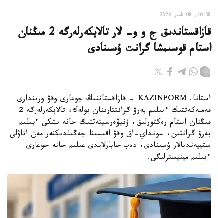
16:38, 08 تامىز 2026
قازاقستاندىق ج و و- لار تالاپكەرلەرگە 2 مىڭنان
استام قوسىمشا گرانت ۇسىنادى
استانا. KAZINFORM - قازاقستاننىڭ جوعارى وقۋ ورىندارى
مەملەكەتتىك ءبىلىم بەرۋ گرانتتارىنان بولەك، تالاپكەرلەرگە 2
مىڭنان استام رەكتورلىق، ۋنيۆەرسيتەتتىك جانە ىشكى ءبىلىم
بەرۋ گرانتىن، سونداي-اق وقۋ اقىسىنا جەڭىلدىكتەر مەن اتاۋلى
ستيپەنديالار ۇسىنادى، دەپ حابارلايدى عىلىم جانە جوعارى
ءبىلىم مينيسترلىگى.