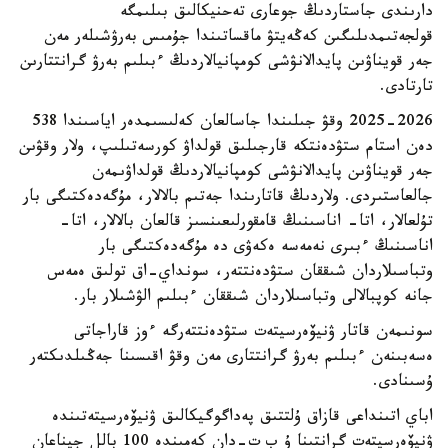
دارىندى جاستاردىڭ جوعارى تەحنيكالىق بىلىمگە
قولجەتىمدىلىگىن كەڭەيتۋ ماقساتىندا جۇمىس بەرۋشىلەر مەن
جەر قويناۋىن پايدالانۋشى كومپانيالاردىڭ ءبىلىم بەرۋ گرانتتارىن
تارتادى.
2025-2026 وقۋ جىلىندا جاسالعان كەلىسىمدەر اياسىندا 538
دەن استام ستۋدەنتكە قارجىلىق قولداۋ كورسەتىلىپ، ولار وقۋىن
جەر قويناۋىن پايدالانۋشى كومپانيالاردىڭ قولداۋىمەن
جالعاستىردى. ولاردىڭ قاتارىندا جەتىم بالالار، مۇگەدەكتىگى بار
تۇلعالار، اتا- اناسىنىڭ قامقورلىعىنسىز قالعان بالالار، اتا-
اناسىنىڭ ءبىرى نەمەسە ەكەۋى دە مۇگەدەكتىگى بار
وتباسىلاردان شىققان ستۋدەنتتەر، سونداي-اق تولىق ەمەس
جانە كوپبالالى وتباسىلاردان شىققان ءبىلىم الۋشىلار بار.
سونىمەن قاتار ۋنيۆەرسيتەت ستۋدەنتتەرگە ءوز قاراجاتى
ەسەبىنەن ءبىلىم بەرۋ گرانتتارى مەن وقۋ اقىسىنا جەڭىلدىكتەر
ۇسىنادى.
اباي اتىنداعى قازاق ۇلتتىق پەداگوگيكالىق ۋنيۆەرسيتەتىندە
ۋنيۆەرسيتەت گرانتىنا ۇ ب ت-دان كەمىندە 100 بالل جيناعان