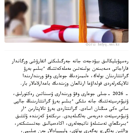
Фото: halyq-uni.kz
رەسپۋبليكالىق بيۋدجەت جانە جەرگىلىكتى اتقارۋشى ورگاندار
قاراجاتى ەسەبىنەن بولىنەتىن مەملەكەتتىك ءبىلىم بەرۋ
گرانتتارىنان بولەك، ەلىمىزدىڭ جوعارى وقۋ ورىندارىندا
تالاپكەرلەردى قولداۋعا ارنالعان وزىندىك باعدارلامالار بار.
- 2026 -جىلى جوعارى وقۋ ورىندارى ۇسىناتىن رەكتورلىق،
ۋنيۆەرسيتەتتىك جانە ىشكى ءبىلىم بەرۋ گرانتتارىنىڭ جالپى
سانى ەكى مىڭنان اسادى. گرانتتاردى بەرۋ تالاپتارىن ءار
ۋنيۆەرسيتەت دەربەس بەلگىلەيدى. ىرىكتەۋ كەزىندە ۇلتتىق
ءبىرىڭعاي تەستىلەۋ ناتيجەلەرى، اكادەميالىق جەتىستىكتەر،
«التىن بەلگى» يەگەرى بولۋى، وليمپيادالار مەن عىلىمي،