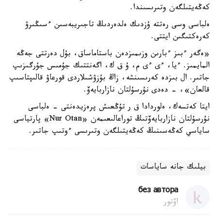
كەڭەيتىلگەن وتىرىسىندا.
ەلباسى وسى رەتتە ۇزدىك ەلدەردىڭ تاجىريبەسىن ءسىڭىرۋ
كەرەكتىگىن ايتتى.
«ەگەر ءبىز ءبارىن وزىمىزدەن باستاماساق، بۇل دەرتتى جەڭە
المايمىز. ءيا، ءى ءى م، ۇ ق ك، اگەنتتىك جۇمىس جۇرگىزىپ
جاتىر. ال بىزدە كەرىسىنشە، زاڭ بۇزۋشىلاردى قورعاۋ قالىپتاسىپ
قالعان»، - دەدى نۇرسۇلتان نازاربايەۆ.
ايتا كەتسەك، ەلوردادا ق ر تۇڭعىش پرەزيدەنتى - ەلباسى
نۇرسۇلتان نازاربايەۆتىڭ توراعالىعىمەن «Nur Otan» پارتياسى
ساياسي كەڭەسىنىڭ كەڭەيتىلگەن وتىرىسى ءوتىپ جاتىر.
بيلىك جانە ساياسات
без автора
اۆتور