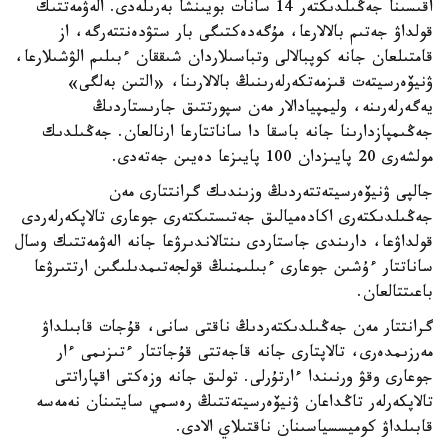
اقىسىنا جەڭىلدىكتەر 14 سانات بويىنشا بەرىلەدى. الەۋمەتتىك
قولداۋ جەتىم بالالارعا، مۇگەدەكتىگى بار ستۋدەنتتەرگە، از
قامتىلعان جانە كوپبالالى وتباسىلاردان شىققان ءبىلىم الۋشىلارعا،
ۋنيۆەرسيتەت قىزمەتكەرلەرىنىڭ بالالارىنا، «التىن بەلگى»
يەگەرلەرىنە، وليمپيادالار مەن سپورتتىق جارىستاردىڭ
جەڭىمپازدارىنا جانە باسقا دا ساناتتارعا ارنالعان. جەڭىلدىك
مولشەرى 20 پايىزدان 100 پايىزعا دەيىن جەتەدى.
جالپى ۋنيۆەرسيتەتتەردىڭ وزىندىك گرانتتارى مەن
جەڭىلدىكتەرى اكادەميالىق جەتىستىكتەرى جوعارى تالاپكەرلەردى
قولداۋعا، دارىندى جاستاردى ىنتالاندىرۋعا جانە الەۋمەتتىك وسال
ساناتتار ءۇشىن جوعارى ءبىلىمنىڭ قولجەتىمدىلىگىن ارتتىرۋعا
باعىتتالعان.
گرانتتار مەن جەڭىلدىكتەردىڭ ناقتى سانى، قۇجات قابىلداۋ
مەرزىمدەرى، تالاپتارى جانە قاجەتتى قۇجاتتار ءتىزىمى ءار
جوعارى وقۋ ورنىندا ءارتۇرلى. تولىق جانە وزەكتى اقپاراتتى
تالاپكەرلەر تاڭداعان ۋنيۆەرسيتەتتىڭ رەسمي سايتىنان نەمەسە
قابىلداۋ كوميسسياسىنان ناقتىلاي الادى.