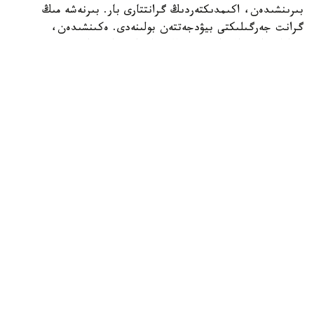
بىرىنشىدەن، اكىمدىكتەردىڭ گرانتتارى بار. بىرنەشە مىڭ
گرانت جەرگىلىكتى بيۋدجەتتەن بولىنەدى. ەكىنشىدەن،
«قازاقستان حالقىنا» قورىنىڭ گرانتتارى تاعى بار، - دەدى
اسحات ايماعامبەتوۆ.
سونداي-اق كەيبىر تالاپكەرلەر ءتۇرلى سەبەپپەن جەڭىپ العان
مەملەكەتتىك گرانتىنان باس تارتۋى مۇمكىن. مۇنداي جاعدايدا
بوساعان گرانتتار كونكۋرس ناتيجەسى مەن ۇ ب ت-دا جيناعان
بالعا سايكەس كەلەسى تالاپكەرلەرگە بەرىلەدى.
بۇدان بولەك، تالاپكەر جوعارى وقۋ ورنىنا اقىلى نەگىزدە
ءتۇسىپ، كەيىن وقۋ ۇلگەرىمى جوعارى بولعان جاعدايدا ءبىلىم
الۋ بارىسىندا بوساعان گرانتقا ۇمىتكەر بولا الادى.
ۋنيۆەرسيتەتتەردىڭ ءوز ىشكى گرانتتارى دا قاراستىرىلعان.
- «Gap year» ارقىلى ءبىر جىل دايىندالىپ، قايتادان ۇ ب ت
تاپسىرىپ، گرانتتى جەڭىپ الۋعا بولادى. ول مەنىڭ ءوز
باسىمنان وتكەن وقيعا. بۇل دا جاقسى شەشىم، - دەدى ول.
اسحات ايماعامبەتوۆ تاعى ءبىر مۇمكىندىك رەتىندە كوللەدجگە