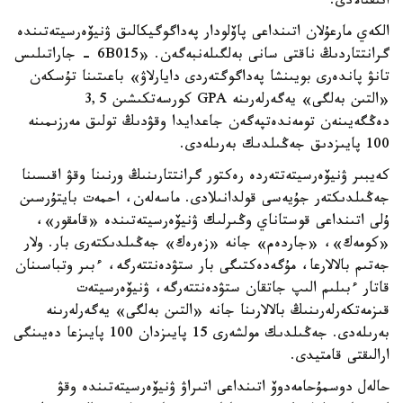
انىقتالادى.
الكەي مارعۇلان اتىنداعى پاۆلودار پەداگوگيكالىق ۋنيۆەرسيتەتىندە
گرانتتاردىڭ ناقتى سانى بەلگىلەنبەگەن. «6B015 - جاراتىلىس
تانۋ پاندەرى بويىنشا پەداگوگتەردى دايارلاۋ» باعىتىنا تۇسكەن
«التىن بەلگى» يەگەرلەرىنە GPA كورسەتكىشىن 3,5
دەڭگەيىنەن تومەندەتپەگەن جاعدايدا وقۋدىڭ تولىق مەرزىمىنە
100 پايىزدىق جەڭىلدىك بەرىلەدى.
كەيبىر ۋنيۆەرسيتەتتەردە رەكتور گرانتتارىنىڭ ورنىنا وقۋ اقىسىنا
جەڭىلدىكتەر جۇيەسى قولدانىلادى. ماسەلەن، احمەت بايتۇرسىن
ۇلى اتىنداعى قوستاناي وڭىرلىك ۋنيۆەرسيتەتىندە «قامقور»،
«كومەك»، «جاردەم» جانە «زەرەك» جەڭىلدىكتەرى بار. ولار
جەتىم بالالارعا، مۇگەدەكتىگى بار ستۋدەنتتەرگە، ءبىر وتباسىنان
قاتار ءبىلىم الىپ جاتقان ستۋدەنتتەرگە، ۋنيۆەرسيتەت
قىزمەتكەرلەرىنىڭ بالالارىنا جانە «التىن بەلگى» يەگەرلەرىنە
بەرىلەدى. جەڭىلدىك مولشەرى 15 پايىزدان 100 پايىزعا دەيىنگى
ارالىقتى قامتيدى.
حالەل دوسمۇحامەدوۆ اتىنداعى اتىراۋ ۋنيۆەرسيتەتىندە وقۋ