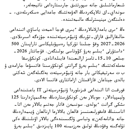
شىعارماشىلىق جانە سپورتتىق جارىستارداعى ناتيجەلەر،
سونداي-اق تالاپكەردىڭ الەۋمەتتىك جاعدايى ەسكەرىلەدى، -
دەلىنگەن مينيسترلىك مالىمەتىندە.
ەڭ ءىرى باعدارلامالاردىڭ ءبىرى قوجا احمەت ياساۋي اتىنداعى
حالىقارالىق قازاق-تۇرىك ۋنيۆەرسيتەتىندە جۇزەگە اسىرىلادى.
2026-2027 وقۋ جىلىنا تۇركيا رەسپۋبليكاسى تاراپىنان 500
ءداستۇرلى ءبىلىم بەرۋ كۆوتاسى بولىنگەن. قۇجاتتار 2026-
جىلعى 10-15-تامىز ارالىعىندا قابىلدانادى. كونكۋرسقا
مەملەكەتتىك ءبىلىم بەرۋ گرانتى كونكۋرسىنا قاتىسۋعا جارامدى ۇ
ب ت سەرتيفيكاتى بار جانە ۋنيۆەرسيتەت بەلگىلەگەن شەكتى
بالدى جيناعان قازاقستان ازاماتتارى قاتىسا الادى.
قورقىت اتا اتىنداعى قىزىلوردا ۋنيۆەرسيتەتى IT باعىتىنداعى
وليمپيادالار، جوبالار مەن كونكۋرستاردىڭ جەڭىمپازدارىنا 125
ىشكى گرانت ءبولدى. سونىمەن قاتار جەتىم بالالار مەن اتا-
اناسىنىڭ قامقورلىعىنسىز قالعان بالالارعا ارنالعان ۇيىمداردىڭ
جانە «اتامەكەن» وتباسى ۇلگىسىندەگى بالالار اۋىلىنىڭ ەكى
تۇلەگىنە وقۋدىڭ تولىق مەرزىمىنە 100 پايىزدىق ءبىلىم بەرۋ