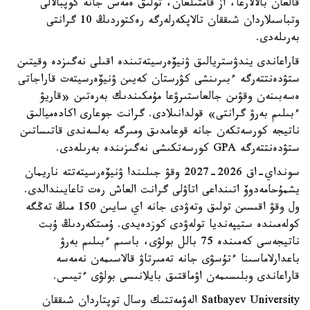
قالعان بالالارعا، از قامتىلعان، تولىق ەمەس جانە كوپبالالى
وتباسىلاردان شىققان تالاپكەرلەرگە رەكتوردىڭ 10 گرانتى
بەرىلەدى.
قاراعاندى يندۋستريالىق ۋنيۆەرسيتەتىندە اقىلى نەگىزدە وقيتىن
ستۋدەنتتەرگە ءبىرىنشى كۋرستان كەيىن ۋنيۆەرسيتەت قاراجاتى
ەسەبىنەن وقۋىن جالعاستىرۋعا مۇمكىندىك بەرەتىن «قاريۋ
ءبىلىم بەرۋ گرانتى» قولدانىلادى. گرانت جوعارى اكادەميالىق
ناتيجە كورسەتكەن جانە قوعامدىق ومىرگە بەلسەندى قاتىساتىن
ستۋدەنتتەرگە GPA كورسەتكىشى نەگىزىندە بەرىلەدى.
سونداي-اق 2026-2027 وقۋ جىلىندا ۋنيۆەرسيتەتتە ناريمان
يشمۇحامەدوۆ اتىنداعى اتاۋلى گرانت العاش رەت تاعايىندالدى.
ول وقۋ اقىسىن تولىق وتەۋدى جانە اي سايىن 150 مىڭ تەڭگە
كولەمىندە ستيپەنديا تولەۋدى كوزدەيدى. ۇمىتكەردىڭ ۇبت
ناتيجەسى كەمىندە 75 بالل بولۋى، باسىم ءبىلىم بەرۋ
باعدارلاماسىنا ءتۇسۋى جانە تەمىرتاۋ قالاسىمەن نەمەسە
قاراعاندى وبلىسىمەن اۋماقتىق بايلانىسى بولۋى ءتيىس.
Satbayev University الەۋمەتتىك وسال توپتاردان شىققان