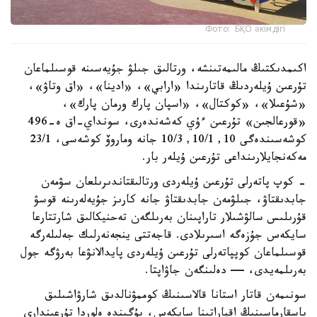
Фото: БҚО әкімдігі
اكىمدىكتىڭ مالىمەتىنشە، ورتالىق جىلۋ جۇيەسىنە قوسىلماعان
تۇرعىن ۇيلەردىڭ قاتارىندا «ارابي»، «ادينا»، «اق وتاۋ»،
«شۇعىلا»، «كوكتال»، «اسپان پارك ورمان پارك»،
«قورعالجىن» تۇرعىن ءۇي كەشەندەرى، سونداي-اق ە-496
كوشەسىندەگى 10, 10/1, 10/3 جانە وماروۆ كوشەسى، 23/1
مەكەنجايلارىنداعى تۇرعىن ۇيلەر بار.
- كوپ پاتەرلى تۇرعىن ۇيلەردى ورتالىقتاندىرىلعان سۋمەن
جابدىقتاۋ، جىلۋمەن جابدىقتاۋ جانە كارىز جۇيەلەرىنە قوسۋ
قۇرىلىس سالۋشىلار تاراپىنان بەرىلگەن تەحنيكالىق شارتتارعا
سايكەس جۇزەگە اسىرىلادى. قاجەتتى ينجەنەرلىك جەلىلەرگە
قوسىلماعان كوپپاتەرلى تۇرعىن ۇيلەردى پايدالانۋعا بەرۋگە جول
بەرىلمەيدى، — دەلىنگەن جاۋاپتا.
سونىمەن قاتار استانا قالاسىنىڭ كوممۋنالدىق شارۋاشىلىق
باسقارماسىنىڭ اقپاراتىنا سايكەس، بۇگىندە ەلوردا تۇرعىندارى