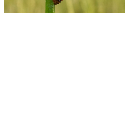
Фото: instagaram/akzhaiyk_oopt
«اقجايىق» مەملەكەتتىك تابيعي رەزەرۆاتىنىڭ ماماندارى جايىق
وزەنى اتىراۋى مەن كاسپي تەڭىزى جاعالاۋىنىڭ بيوالۋانتۇرلىلىگىن
زەرتتەۋ بارىسىندا كاسپيگە عانا ءتان Pyrgohydrobia conica
اتتى ۇلۋ ءتۇرىن انىقتادى.
مامانداردىڭ ايتۋىنشا، بۇل شاعىن باۋىراياقتى ۇلۋ قامىس وسكەن
تاياز سۋلاردا، سونداي-اق لايلى-قۇمدى تۇبىندە مەكەندەيدى.
ول سۋ ەكوجۇيەسىنىڭ ەكولوگيالىق جاعدايىن كورسەتەتىن
ماڭىزدى ينديكاتورلاردىڭ ءبىرى سانالادى. ۇلۋ كولەمى جاعىنان
كىشكەنتاي بولعانىمەن، تابيعي ورتا ءۇشىن ماڭىزى زور. ول
ورگانيكالىق قالدىقتارمەن جانە ميكروسكوپيالىق بالدىرلارمەن
قورەكتەنىپ، سۋدىڭ تابيعي تازارۋىنا ىقپال ەتەدى. سونىمەن
قاتار بالىقتار مەن سۋ قۇستارى ءۇشىن قورەك تىزبەگىنىڭ
ماڭىزدى بولىگى بولىپ تابىلادى، دەپ اتاپ ءوتتى «اقجايىق»