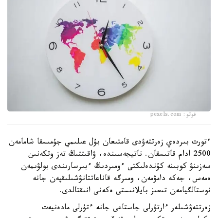
فوتو: pexels.com
ءتورت بىردەي زەرتتەۋدى قامتىعان بۇل عىلىمي جۇمىسقا شامامەن
2500 ادام قاتىسقان. ناتيجەسىندە، ۋاقىتتىڭ تەز وتكەنىن
سەزىنۋ كوبىنە كۇندەلىكتى ءومىردىڭ ءبىرسارىندى بولۋىمەن
ەمەس، جەكە دامۋمەن، ومىرگە قاناعاتتانۋشىلىقپەن جانە
نوستالگيامەن تىعىز بايلانىستى ەكەنى انىقتالدى.
زەرتتەۋشىلەر ءارتۇرلى جاستاعى جانە ءتۇرلى مادەنيەت