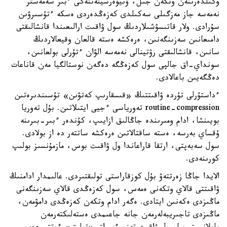
وكىلدەرىنەن وتكەن جىل، ۋنيۆەرسيتەتتەگى ءبىر سەمەستر
نەمەسە جاز مەزگىلى سەكىلدى كەزەڭدەردى ەسكە ءتۇسىرۋىن
سۇرادى. ولار قاتىسۋشىلاردىڭ سول ۋاقىت ارالىعىندا قانشالىقتى
دامىعانىن سەزىنگەنىن، ەرەكشە ەستە قالعان وقيعالاردىڭ
سانىن، قانشالىقتى رۋتينالى نەمەسە الۋان ءتۇرلى بولعانىن،
سونداي-اق جالپى سول كەزەڭگە دەگەن نوستالگيا مەن قاناعات
دەڭگەيىن باعالادى.
ءداستۇرلى تۇردە ۋاقىتتىڭ «قىسقارىپ كەتۋىن» تۇسىندىرەتىن
routine-compression تەورياسى ءجيى ايتىلاتىن. بۇل تەوريا
بويىنشا، ادام ومىرىندە جاڭالىق ازايىپ، كۇندەر ءبىر-بىرىنە
ۇقساي بەرسە، ەستە ساقتالاتىن ەرەكشە ساتتەر دە از بولادى.
سول سەبەپتى، ارتقا قاراعاندا ول ۋاقىت بوس، مازمۇنسىز بولىپ
كورىنەدى.
الايدا جاڭا زەرتتەۋ بۇل كوزقاراستى تولىقتىردى. عالىمدار ادامنىڭ
ۋاقىتتى قالاي وتكەنى ەمەس، سول كەزەڭدى قالاي سەزىنگەنى
ماڭىزدى ەكەنىن ايتادى. ەگەر ادام وتكەن كەزەڭدى دامۋمەن،
ماڭىزدى تاجىريبەلەرمەن جانە جاعىمدى ەستەلىكتەرمەن