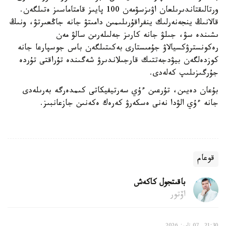
ورتالىقتاندىرىلعان اۋىزسۋمەن 100 پايىز قامتاماسىز ەتىلگەن.
قالانىڭ ينجەنەرلىك ينفراقۇرىلىمىن دامىتۋ جانە جاڭعىرتۋ، ونىڭ
ىشىندە سۋ، جىلۋ جانە كارىز جەلىلەرىن سالۋ مەن
رەكونسترۋكسيالاۋ جۇمىستارى بەكىتىلگەن باس جوسپارعا جانە
كوزدەلگەن بيۋدجەتتىك قارجىلاندىرۋ شەگىندە تۇراقتى تۇردە
جۇرگىزىلىپ كەلەدى.
بۇعان دەيىن، تۇرعىن ءۇي سەرتيفيكاتى كىمدەرگە بەرىلەدى
جانە ءۇي الۋدا نەنى ەسكەرۋ كەرەك ەكەنىن جازعانبىز.
قوعام
باقىتجول كاكەش
اۆتور