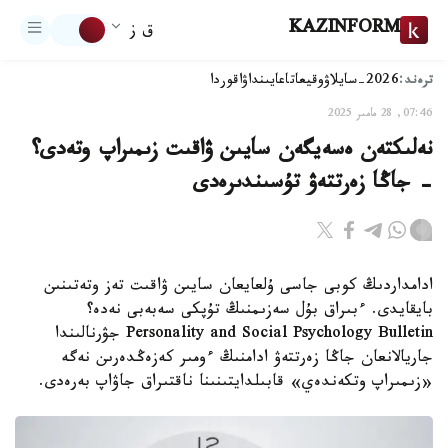
KAZINFORM
ق ز
ترەند:
2026-سايلاۋ
وقيعا
تاعايىنداۋ
اقوردا
07:46, 28 مامىر 2025
نەلىكتەن ەسەيگەن سايىن ۋاقىت زىمىراپ وتەدى؟
- جاڭا زەرتتەۋ تۇسىندىرەدى
ادامداردىڭ كوبى جاسى ۇلعايعان سايىن ۋاقىت تەز وتەتىنىن
بايقايدى. ءبىراق بۇل سەزىمنىڭ تۇپكى سەبەبى نەدە؟
Personality and Social Psychology Bulletin جۋرنالىندا
جاريالانعان جاڭا زەرتتەۋ ادامنىڭ ءومىر كەزەڭدەرىن نەگە
«زىمىراپ وتكەندەي» قابىلدايتىنىنا ناقتىراق جاۋاپ بەرەدى.