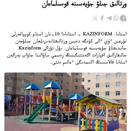
ورتالىق جىلۋ جۇيەسىنە قوسىلماعان
استانا. KAZINFORM - استانادا 10-نان استام كوپپاتەرلى
تۇرعىن ءۇي ءالى كۇنگە دەيىن ورتالىقتاندىرىلعان جىلۋمەن
جابدىقتاۋ جۇيەسىنە قوسىلماعان. بۇل تۋرالى Kazinform
حالىقارالىق اقپارات اگەنتتىگىنىڭ رەسمي ساۋالىنا جاۋاپ بەرگەن
استانا قالاسىنىڭ اكىمدىگى ءمالىم ەتتى.