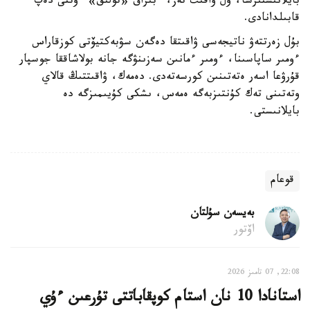
بايلانىستىرسا، ول ۋاقىت تەز، ءبىراق «تولىق» ءوتتى دەپ
قابىلدانادى.
بۇل زەرتتەۋ ناتيجەسى ۋاقىتقا دەگەن سۋبەكتيۆتى كوزقاراس
ءومىر ساپاسىنا، ءومىر ءمانىن سەزىنۋگە جانە بولاشاققا جوسپار
قۇرۋعا اسەر ەتەتىنىن كورسەتەدى. دەمەك، ۋاقىتتىڭ قالاي
وتەتىنى تەك كۇنتىزبەگە ەمەس، ىشكى كۇيىمىزگە دە
بايلانىستى.
قوعام
بەيسەن سۇلتان
اۆتور
22:08, 07 تامىز 2026
استانادا 10 نان استام كوپقاباتتى تۇرعىن ءۇي