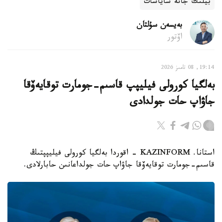
بيلىك جانە ساياسات
بەيسەن سۇلتان
اۆتور
19:14, 08 تامىز 2026
بەلگيا كورولى فيليپپ قاسىم-جومارت توقايەۆقا
جاۋاپ حات جولدادى
استانا. KAZINFORM - اقوردا بەلگيا كورولى فيليپپتىڭ
قاسىم-جومارت توقايەۆقا جاۋاپ حات جولداعانىن حابارلادى.