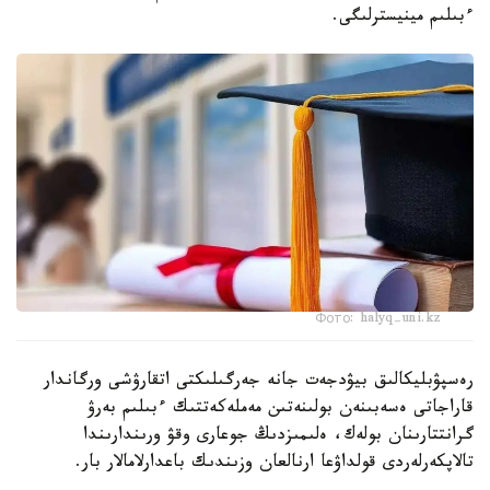
ءبىلىم مينيسترلىگى.
Фото: halyq-uni.kz
رەسپۋبليكالىق بيۋدجەت جانە جەرگىلىكتى اتقارۋشى ورگاندار
قاراجاتى ەسەبىنەن بولىنەتىن مەملەكەتتىك ءبىلىم بەرۋ
گرانتتارىنان بولەك، ەلىمىزدىڭ جوعارى وقۋ ورىندارىندا
تالاپكەرلەردى قولداۋعا ارنالعان وزىندىك باعدارلامالار بار.