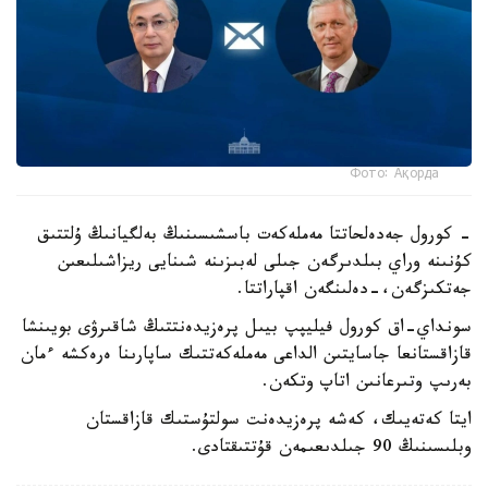
Фото: Ақорда
- كورول جەدەلحاتتا مەملەكەت باسشىسىنىڭ بەلگيانىڭ ۇلتتىق
كۇنىنە وراي بىلدىرگەن جىلى لەبىزىنە شىنايى ريزاشىلىعىن
جەتكىزگەن،-دەلىنگەن اقپاراتتا.
سونداي-اق كورول فيليپپ بيىل پرەزيدەنتتىڭ شاقىرۋى بويىنشا
قازاقستانعا جاسايتىن الداعى مەملەكەتتىك ساپارىنا ەرەكشە ءمان
بەرىپ وتىرعانىن اتاپ وتكەن.
ايتا كەتەيىك، كەشە پرەزيدەنت سولتۇستىك قازاقستان
وبلىسىنىڭ 90 جىلدىعىمەن قۇتتىقتادى.