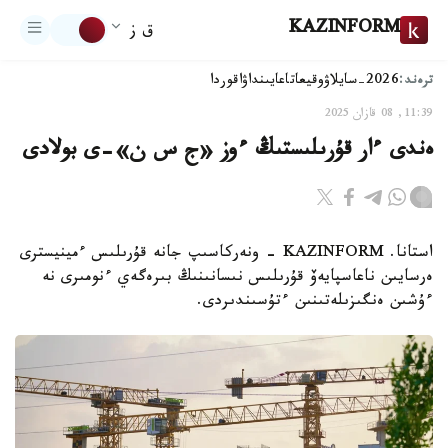
KAZINFORM
ق ز
ترەند:
2026-سايلاۋ
وقيعا
تاعايىنداۋ
اقوردا
11:39, 08 قازان 2025
ەندى ءار قۇرىلىستىڭ ءوز «ج س ن»-ى بولادى
استانا. KAZINFORM - ونەركاسىپ جانە قۇرىلىس ءمينيسترى
ەرسايىن ناعاسپايەۆ قۇرىلىس نىسانىنىڭ بىرەگەي ءنومىرى نە
ءۇشىن ەنگىزىلەتىنىن ءتۇسىندىردى.