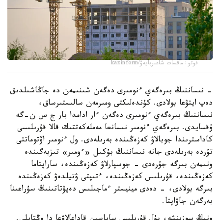
فوتو: ماقسات شاعىربايەۆ/kazinform
- نىساننىڭ بىرەگەي ءنومىرى دەگەن شىنىمەن دە جاڭاشىلدىق
دەپ ايتۋعا بولادى. كۇندەلىكتى ومىرمەن سالىستىرساق،
نىساننىڭ بىرەگەي ءنومىرى دەگەن ءار ادامدا بار ج س ن-گە
ۇقسايدى. بىرەگەي ءنومىر نىسانعا مەملەكەتتىك قالا قۇرىلىسى
كاداسترىندا جوبالاۋ كەزەڭىندە بەرىلەدى. ول ءنومىر اۆتوماتتى
تۇردە بەرىلەدى جانە نىساننىڭ بۇكىل «ءومىر» تىزبەگىندە
ونىمەن بىرگە جۇرەدى - جوسپارلاۋ كەزەڭىندە، ساراپتاما
كەزەڭىندە، قۇرىلىس كەزەڭىندە، ءتىپتى ۋتيلدەۋ كەزەڭىندە
بىرگە بولادى، - دەدى مينيستر ءماجىلىس دەپۋتاتىنىڭ سۇراعىنا
بەرگەن جاۋاپتا.
ونىڭ سوزىنشە، بۇل قۇرىلىس ساپاسىن قاداعالاۋعا دا وڭتايلى.