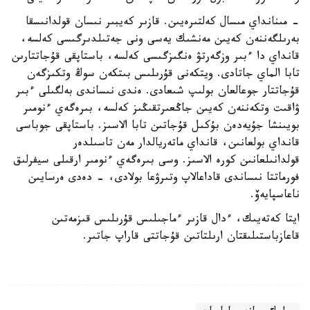
- مىنانداي مىسال كەلتىرەيىن. قازىر كەيبىر نىسان قولدانىسقا
بەرىلگەننەن كەيىن مەنشىك يەسى ونى جەتىلدىرگىسى كەلسە،
قانداي دا ءبىر وزگەرتۋ ەنگىزگىسى كەلسە، باستاپقى قۇجاتتارىن
تابا الماي جاتادى. ويتكەنى قۇرىلىس بىتكەن سوڭ وتكىزگەن
قۇجاتتار جوعالعان بولىپ شىعادى. ەندى نىساندى بەلگىلى ءبىر
ۋاقىت وتكەننەن كەيىن جاڭعىرتقىڭىز كەلسە، بىرەگەي ءنومىر
بويىنشا جۇيەدەن بۇكىل قۇجاتىن تابا الاسىز. باستاپقى جوباسى
قانداي بولعانىن، قانداي ماتەريالدار مەن تاسىلدەر
قولدانىلعانىن كورە الاسىز. وسى بىرەگەي ءنومىر ارقىلى سيفرلىق
فورماتتا نىساندى قاداعالاپ وتىرۋعا بولادى، - دەدى ەرسايىن
ناعاسپايەۆ.
ايتا كەتەيىك، ءدال قازىر ءماجىلىس قۇرىلىس قىزمەتىن
قاعازباستىلىقتان ارىلتاتىن قۇجاتتى قاراپ جاتىر.