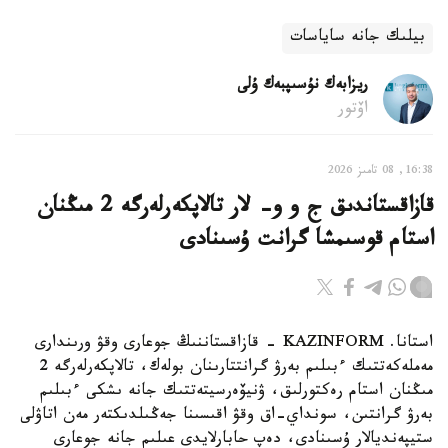
بيلىك جانە ساياسات
ريزابەك نۇسىپبەك ۇلى
اۆتور
16:38, 08 تامىز 2026
قازاقستاندىق ج و و- لار تالاپكەرلەرگە 2 مىڭنان
استام قوسىمشا گرانت ۇسىنادى
استانا. KAZINFORM - قازاقستاننىڭ جوعارى وقۋ ورىندارى
مەملەكەتتىك ءبىلىم بەرۋ گرانتتارىنان بولەك، تالاپكەرلەرگە 2
مىڭنان استام رەكتورلىق، ۋنيۆەرسيتەتتىك جانە ىشكى ءبىلىم
بەرۋ گرانتىن، سونداي-اق وقۋ اقىسىنا جەڭىلدىكتەر مەن اتاۋلى
ستيپەنديالار ۇسىنادى، دەپ حابارلايدى عىلىم جانە جوعارى