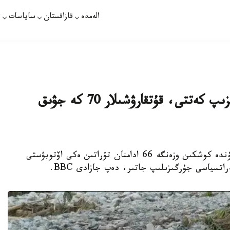
الەمدە
قازاقستان
ساياسات
ت
نەپالدا كوشكىن ەكى اۆتوبۋستى اعىزىپ كەتتى، قۇتقارۋشىلار 70 كە جۋىق
استانا. KAZINFORM — نەپالدا جۇما كۇنى تۇندە كوشكىن وزەنگە 66 ادامنان تۇراتىن ەكى اۆتوبۋستى
اتسياسى جۇرگىزىلىپ جاتىر، دەپ جازادى BBC.