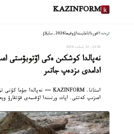
KAZINFORM
ترەند:
اقوردا
تاعايىنداۋ
وقيعا
2026-سايلاۋ
13:30, 13 شىلدە 2024
ادامدى ىزدەپ جاتىر
اعىزىپ كەتتى. اپات ورنىندا اۋقىمدى قۇتقارۋ وپەر