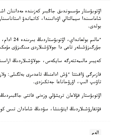
بولدى.
جۇرگىزۋشىلەر تاعى دا جولاۋشىلاردى مىنگىزۋى مۇمكى
كەيبىر مالىمەتتەرگە سايكەس، جولاۋشىلاردىڭ اراسىن
قازىرگى ۋاقىتتا ءۇش ادامنىڭ تاعدىرى بەلگىلى: ولار
تاۋىپ الىپ، اۋرۋحاناعا جەتكىزدى.
اۆتوبۋستار قۇلاعان تريشۋلي وزەنى قاتتى جاڭبىردىڭ
قۇتقارۋشىلاردىڭ ايتۋىنشا، سۋدىڭ شامادان تىس كوپ
الەم