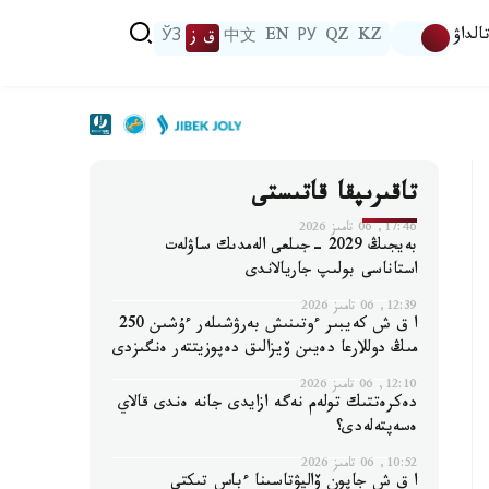
الداۋ
KZ
QZ
РУ
EN
中文
ق ز
ЎЗ
تاقىرىپقا قاتىستى
17:46, 06 تامىز 2026
بەيجىڭ 2029 -جىلعى الەمدىك ساۋلەت
استاناسى بولىپ جاريالاندى
12:39, 06 تامىز 2026
ا ق ش كەيبىر ءوتىنىش بەرۋشىلەر ءۇشىن 250
مىڭ دوللارعا دەيىن ۆيزالىق دەپوزيتتەر ەنگىزدى
12:10, 06 تامىز 2026
دەكرەتتىك تولەم نەگە ازايدى جانە ەندى قالاي
ەسەپتەلەدى؟
10:52, 06 تامىز 2026
ا ق ش جاپون ۆاليۋتاسىنا ءباس تىكتى