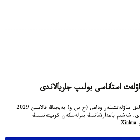
استانا. KAZINFORM - يۋنەسكو جانە حالىقارالىق ساۋلەتشىلەر وداعى (ح س و) بەيجىڭ قالاسىن 2029
ى. شەشىم باعدارلامانىڭ بىرلەسكەن كوميتەتىنىڭ
.