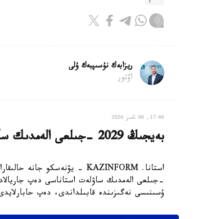
ريزابەك نۇسىپبەك ۇلى
اۆتور
17:46, 06 تامىز 2026
بەيجىڭ 2029 -جىلعى الەمدىك ساۋلەت استاناسى بولىپ جاريالاندى
-جىلعى الەمدىك ساۋلەت استاناسى دەپ جاريالاد
ۇسىنىسى نەگىزىندە قابىلداندى، دەپ حابارلايدى Xinhua