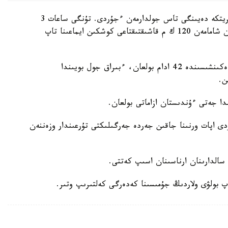
اۆتوبۋستار مۋسسوندىق جاڭبىر كەزىندە مەداننان اشريتكە دەيىنگى تاس جولدارمەن ءجۇردى. تۇنگى ساعات 3
شاماسىندا سيمالتالي اۋدانىندا، كاتماندۋ استاناسىنان شامامەن 120 ك م قاشىقتىقتاعى كوشكىن ايماعىنا تاپ
ءمالىم بولعانداي، اۆتوبۋستاردىڭ بىرىندە 24 ادام، ەكىنشىسىندە 42 ادام بولعان، ءبىراق جول بويىندا
ن.
دا جەتى ءۇندىستان ازاماتى بولعان.
دى اپات ورنىنا جاقىن جەردە جەرگىلىكتى تۇرعىندار وزەننەن
 سالدارىنان ارناسىنان اسىپ كەتتى.
 بولۋى ولاردىڭ جۇمىسىنا كەدەرگى كەلتىرىپ وتىر.