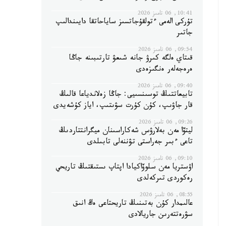
10:41, 06 تامىز 2026
تۇركى الەمى ءتولقۇجاتسىز ساياحاتقا دايىندالىپ
جاتىر
09:54, 06 تامىز 2026
قىتاي ەلگە كىرۋ جانە شىعۋ تارتىبىنە جاڭا
ەرەجەلەر ەنگىزەدى
09:40, 06 تامىز 2026
تابيعاتتىڭ توسىنسىيى: جاڭا زەلاندياعا قالىڭ
قار جاۋىپ، كۇن كۇرت سۋىتىپ، اياز كۇشەيدى
09:26, 06 تامىز 2026
ليتۆا مەن بەلارۋس شەكاراسىنان ميگرانتتاردىڭ
تاعى ءبىر جەراستى تۋننەلى تابىلدى
09:10, 06 تامىز 2026
اۋستريا مەن سلوۆاكيادا اپتاپ ىستىقتىڭ تاريحي
رەكوردى تىركەلدى
08:55, 06 تامىز 2026
عالىمدار كۇن بەتىنىڭ تاريحتاعى ەڭ انىق
سۋرەتتەرىن جاريالادى