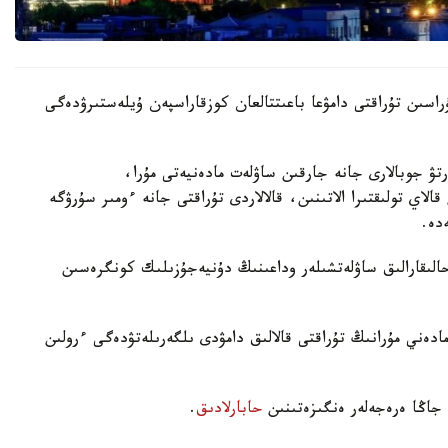
اسىن تۇراقتى دامۋعا باعىتتالعان كوزقاراسپەن ۇيلەستىرۋدەگى
ۋ جوبالارى جانە جارقىن ساۋلەت مادەنيەتى مۇرا،
الاي تولىقتىرا الاتىنىن، قالالاردى تۇراقتى جانە ءومىر سۇرۋگە
دە.
ىقارالىق ساۋلەتشىلەر وداعىنىڭ دۇنيەجۇزىلىك كونگرەسىن
مادەني مۇرانىڭ تۇراقتى قالالىق دامۋدى ىلگەرىلەتۋدەگى ءرولىن
 جاڭا ەرەجەلەر ەنگىزەتىنىن
حابارلادىق
.