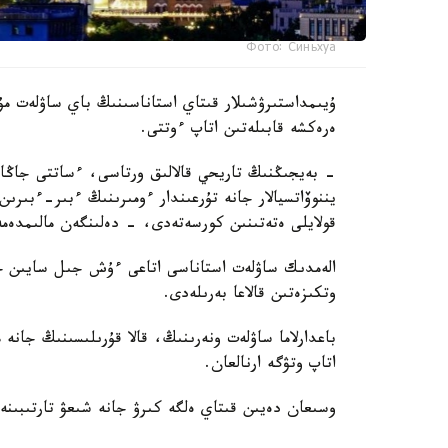
Фото: Синьхуа
ۇيىمداستىرۋشىلار قىتاي استاناسىنىڭ باي ساۋلەت مۇر
ەرەكشە قابىلەتىن اتاپ ءوتتى.
- بەيجىڭنىڭ تاريحي قالالىق ورتاسى، ءساتتى جاڭارت
يننوۆاتسيالار جانە تۇرعىندار ءومىرىنىڭ ءبىر-ءبىرىن ق
قولايلى ەتەتىنىن كورسەتەدى، - دەلىنگەن مالىمدەمە
الەمدىك ساۋلەت استاناسى اتاعى ءۇش جىل سايىن حال
وتكىزەتىن قالاعا بەرىلەدى.
باعدارلاما ساۋلەت ونەرىنىڭ، قالا قۇرىلىسىنىڭ جانە 
اتاپ وتۋگە ارنالعان.
وسىعان دەيىن قىتاي ەلگە كىرۋ جانە شىعۋ تارتىبىنە