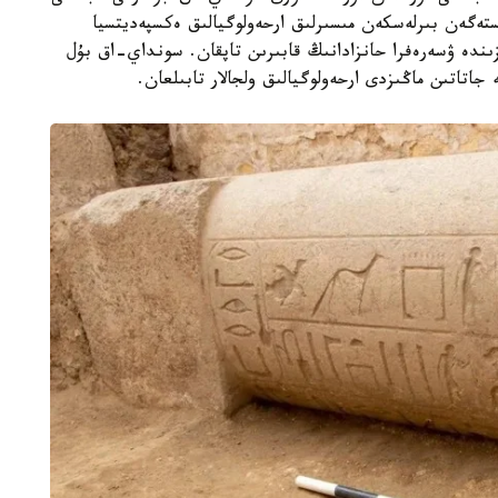
گەن بىرلەسكەن مىسىرلىق ارحەولوگيالىق ەكسپەديتسيا
زىندە ۋسەرەفرا حانزادانىڭ قابىرىن تاپقان. سونداي-اق بۇل
اتاتىن ماڭىزدى ارحەولوگيالىق ولجالار تابىلعان.