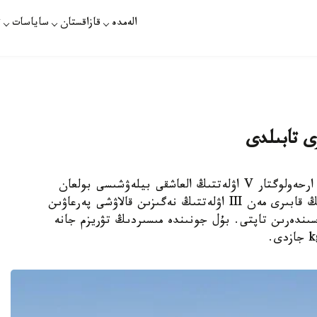
الەمدە
قازاقستان
ساياسات
ت
ى تابىلدى
كاير. KAZINFORM - كايردىڭ وڭتۇستىگىندە ارحەولوگتار V اۋلەتتىڭ العاشقى بيلەۋشىسى بولعان
پەرعاۋىن ۋسەركافتىڭ ۇلى - حانزادا ۋسەرەفرانىڭ قابىرى مەن III اۋلەتتىڭ نەگىزىن قالاۋشى پەرعاۋىن
ندەرىن تاپتى. بۇل جونىندە مىسىردىڭ تۋريزم جانە