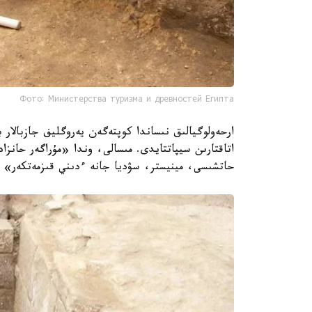
Фото: Министерства туризма и древностей Египта
ارحەولوگيالىق نىساندا كوپتەگەن يەروگليف جازبالار ب
اتاقتارىن سيپاتتايدى. مىسالى، وندا «مۇراگەر حانزا
حاتشىسى، مينيستر، سۋديا جانە ءدىني قىزمەتكەر» د