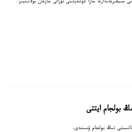
ى جىمقىرعاندارعا جازا كۇشەيتىنى تۋرالى جازعان بولاتىنبىز.
ىڭ بولجام ايتتى
 قاتىستى تىڭ بولجام ۇسىندى.