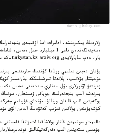
Фото: pixabay.com
ولاردىڭ پىكىرىنشە، ادامزات اسا اۋقىمدى ينجەنەرلىك
بار، دەپ حابارلايدى turkystan.kz arxiv.org-كە سىلتەمە جاساپ.
بۇعان دەيىن عىلىمي ورتادا كۇننىڭ جارىقتىعى بىرت
مۇحيتتار بۋلانىپ، پلانەتا تىرشىلىككە جارامسىز كۇ
زەرتتەۋ اۆتورلارى بۇل سەناري مىندەتتى ەمەس ەكەنىن 
بىرنەشە الىپ ينجەنەرلىك جوبانى ۇسىنعان. سونىڭ ء
بوگەيتىن الىپ قالقان ورناتۋ. مۇنداي قۇرىلىم جەرگ
كۇشەيۋىنەن بولاتىن قىزىپ كەتۋدىڭ الدىن الۋى مۇم
عالىمدار سونىمەن قاتار بولاشاقتا ادامزاتقا قاجەتتى
جۇمىس ىستەيتىن الىپ ەنەرگەتيكالىق قوندىرعىلاردان 