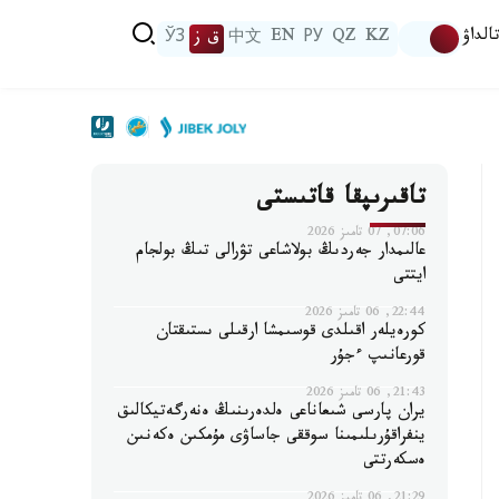
الداۋ
KZ
QZ
РУ
EN
中文
ق ز
ЎЗ
تاقىرىپقا قاتىستى
07:06, 07 تامىز 2026
عالىمدار جەردىڭ بولاشاعى تۋرالى تىڭ بولجام
ايتتى
22:44, 06 تامىز 2026
كورەيلەر اقىلدى قوسىمشا ارقىلى ىستىقتان
قورعانىپ ءجۇر
21:43, 06 تامىز 2026
يران پارسى شىعاناعى ەلدەرىنىڭ ەنەرگەتيكالىق
ينفراقۇرىلىمىنا سوققى جاساۋى مۇمكىن ەكەنىن
ەسكەرتتى