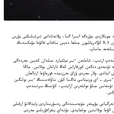
 جوبالاردى جۇزەگە اسىرا السا، پلانەتاداعى تىرشىلىكتى بۇرىن
ەسەپتەلگەندەي تاعى 1 ميلليارد جىل ەمەس، شامامەن 9,1 كۆادريلليون جىلعا دەيىن ساقتاپ قالۋعا مۇمكىندىك
ىندەپ ارتىپ، شامامەن ءبىر ميلليارد جىلدان كەيىن جەردەگى
يگە تۇسەدى دەگەن كوزقاراس كەڭ تاراعان بولاتىن. جاڭا
ايتادى. ولار جەردى ۇزاق مەرزىمدە قورعاۋعا ارنالعان
بىرى - اي وربيتاسى ماڭىنا كۇن ساۋلەسىنىڭ ءبىر بولىگىن
ە تۇسەتىن جىلۋ مولشەرىن ازايتىپ، كۇننىڭ بىرتىندەپ
كىن.
 ەنەرگيانى يۋپيتەر جۇيەسىندەگى رەسۋرستاردى پايدالانۋ ارقىلى
الۋعا بولاتىنىن بولجايدى. مۇنداي ينفراقۇرىلىم جەردى