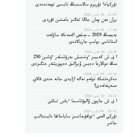
21:29, 06 تامىز 2026
تۇركيادا تۋريزم سالاسىنىڭ تابىسى تومەندەدى
21:04, 06 تامىز 2026
يران مەن ومان جاڭا تەڭىز باعىتىن قۇردى
17:46, 06 تامىز 2026
بەيجىڭ 2029 -جىلعى الەمدىك ساۋلەت
استاناسى بولىپ جاريالاندى
12:39, 06 تامىز 2026
ا ق ش كەيبىر ءوتىنىش بەرۋشىلەر ءۇشىن 250
مىڭ دوللارعا دەيىن ۆيزالىق دەپوزيتتەر ەنگىزدى
12:10, 06 تامىز 2026
دەكرەتتىك تولەم نەگە ازايدى جانە ەندى قالاي
ەسەپتەلەدى؟
10:52, 06 تامىز 2026
ا ق ش جاپون ۆاليۋتاسىنا ءباس تىكتى
10:41, 06 تامىز 2026
تۇركى الەمى ءتولقۇجاتسىز ساياحاتقا دايىندالىپ
جاتىر