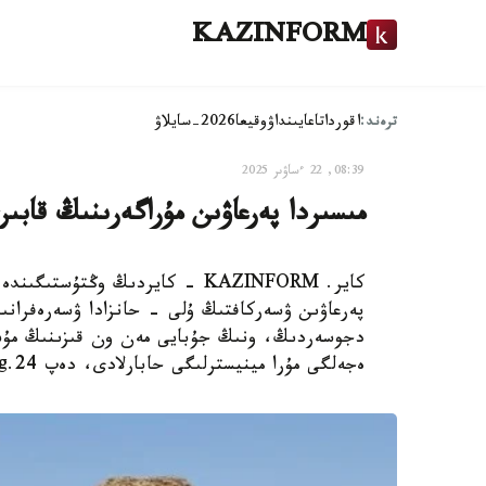
KAZINFORM
ترەند:
اقوردا
تاعايىنداۋ
وقيعا
2026-سايلاۋ
08:39, 22 ءساۋىر 2025
مىسىردا پەرعاۋىن مۇراگەرىنىڭ قابىر
دجوسەردىڭ، ونىڭ جۇبايى مەن ون قىزىنىڭ مۇسى
ەجەلگى مۇرا مينيسترلىگى حابارلادى، دەپ 24.kg جازدى.