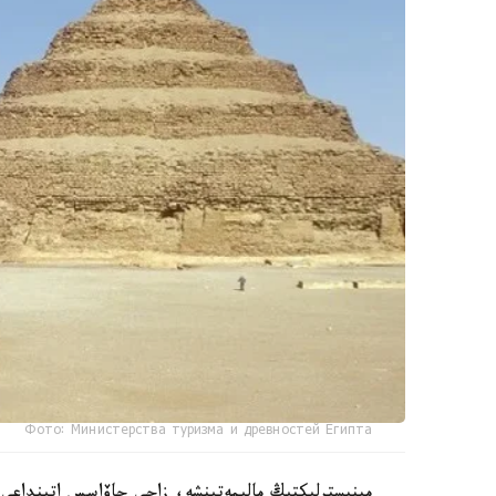
Фото: Министерства туризма и древностей Египта
مينيسترلىكتىڭ مالىمەتىنشە، زاحي حاۆاسس اتىنداع