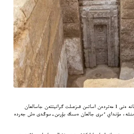
قازبا بارىسىندا عالىمدار بيىكتىگى 5 مەترگە جۋىق جانە ەنى 1 مەتردەن اساتىن قىزعىلت گرانيتتەن جاسالعان
ۋىنشە، مۇنداي ءىرى جالعان ەسىك بۇرىن-سوڭدى ەش جەردە