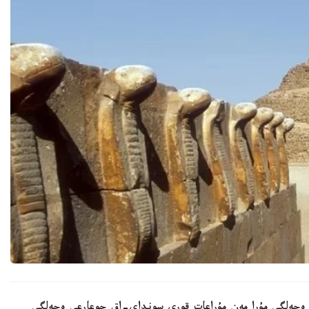
ى ەجەلگى مۇرا مەن مۇراعات قورى سونداي-اق جوعارعى ەجەلگى