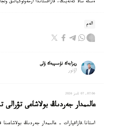
ەسكە سالا كەتەيىك، قازاقستاندا ارحەولوگيالىق ولجان
الەم
ريزابەك نۇسىپبەك ۇلى
اۆتور
07:06, 07 تامىز 2026
عالىمدار جەردىڭ بولاشاعى تۋرالى ت
استانا.قازاقپارات - عالىمدار جەردىڭ بولاشاعىنا