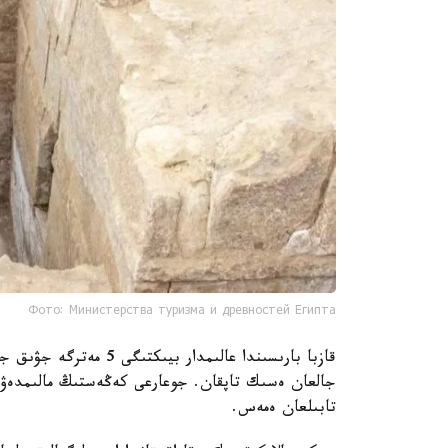
Фото: Министерства туризма и древностей Египта
جالعان ەسىك تاپقان. جوعارعى كەڭەستىڭ مالىمدە
تابىلعان ەمەس.