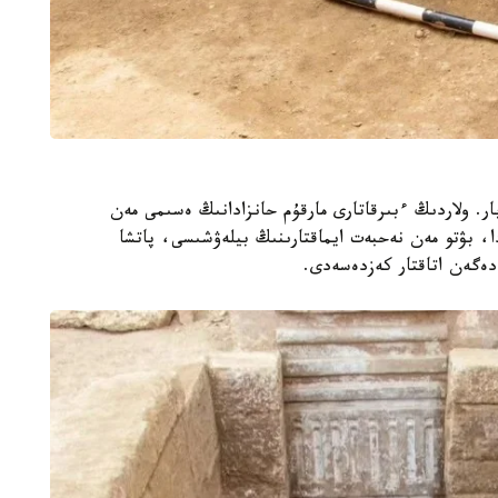
ار. ولاردىڭ ءبىرقاتارى مارقۇم حانزادانىڭ ەسىمى مەن
دا، بۋتو مەن نەحبەت ايماقتارىنىڭ بيلەۋشىسى، پاتشا
ەگەن اتاقتار كەزدەسەدى.