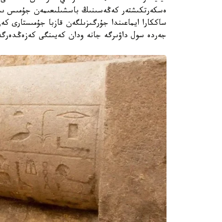
ەسكەرتكىشتەر كەڭەسىنىڭ باسشىلىعىمەن جۇمىس ىستە
ساككارا ايماعىندا جۇرگىزىلگەن قازبا جۇمىستارى كە
جەردە سول داۋىرگە جانە ودان كەيىنگى كەزەڭدەرگە ج