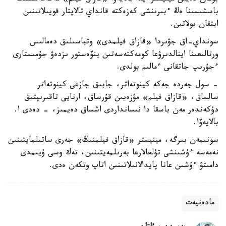
باسشىسىنا ەڭ ءبىرىنشى كەزەكتە قانداي تالاپتار قويىلاتىنىن
ايتقان بولاتىن.
سونداي-اق جۋىردا «قازاق فيلمدى» وتباسىلىق دەمالىس
ورتالىعىنا اينالدىرۋعا كومەكتەسەتىن ينۆەستور ىزدەۋ جۇمىستارى
ءجۇرىپ جاتقانى ءمالىم بولدى.
- سول جەردە جەكە كينوتەاتر، جابىق جازعى كينوتەاتر
سالساق، «قازاق فيلم» مۋزەيىن قۇرساق، ارنايى تاقىرىپتىق
دۇكەندەر مەن باسقا دا نىسانداردى اشساق دەيمىز، - دەدى ا.
بالايەۆا.
سونىمەن بىرگە، مينيستر «قازاق فيلمنىڭ» جەرى ساتىلمايتىنىن
نەمەسە ءۇشىنشى تۇلعالارعا بەرىلمەيتىنىن، تەك وسى ۇيىمدى
دامىتۋ ءۇشىن عانا پايدالانىلاتىنىن اتاپ وتكەن ەدى.
مادەنيەت