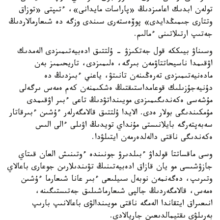
تولەن ابدىك اعامىزدىڭ «پاراسات مايدانى»، ءتىپتى «توزاق
وتتارى جىمىڭدايدى» پوۆەستەرى سىندى وزگە دە شىعارمالاردىڭ
جەتىپ ارتىلاتىنى ءمالىم.
وسىناۋ بيىككە قول جەتكىزۋ - ۇلتتىق ادەبيەتىمىزدى الەمدىك
اۋقىمدا ناسيحاتتاۋمەن بىرگە، ەلىمىزدى، تاريحىمىز بەن
مادەنيەتىمىزدى تەرەڭىنەن تانىتۋ، ياعني ءبىزدىڭ دە
دۇنيەجۇزىلىك قوعامداستىقتىڭ ەشكىمنەن كەم ەمەس ىرگەلى
مۇشەسى ەكەندىگىمىزدى مويىنداتۋدىڭ تاعى ءبىر اۋقىمدى
مۇمكىندىگى بولار ەدى. الايدا ۇلتتىق قالامگەرلەر ءۇشىن ءبىرقاتار
سەبەپتەرگە بايلانىستى مۇنداي تويدىڭ اۋىلى ءالى الىس
ەكەندىگى ناقتى دالەلدەرمەن ايتىلۋدا.
وسى ماقساتتا قولداۋ ءبىلدىرۋ جونىندە ءوتىنىش العان قىتاي
جازۋشىسى مو يان قازاق ادەبيەتىنىڭ تۋىندىلارىن جوعارى باعالاي
وتىرىپ، دەگەنمەن نوبەل سىيلىعى ءبىر عانا شىعارما ءۇشىن
ەمەس، قالامگەردىڭ جالپى شىعارماشىلىق جەتىستىگىنە،
انىعىراق ايتقاندا الەمگە ناقتى مويىندالۋى باعالانىپ بارىپ
بەرىلۋى ىقتيمالدىعىن جاريالادى.