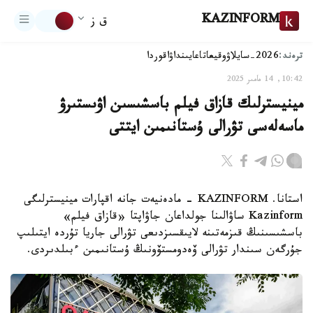
KAZINFORM
ق ز
ترەند:
2026-سايلاۋ
وقيعا
تاعايىنداۋ
اقوردا
10:42, 14 مامىر 2025
مينيسترلىك قازاق فيلم باسشىسىن اۋىستىرۋ
ماسەلەسى تۋرالى ۇستانىمىن ايتتى
استانا. KAZINFORM - مادەنيەت جانە اقپارات مينيسترلىگى
Kazinform ساۋالىنا جولداعان جاۋاپتا «قازاق فيلم»
باسشىسىنىڭ قىزمەتىنە لايىقسىزدىعى تۋرالى جاريا تۇردە ايتىلىپ
جۇرگەن سىندار تۋرالى ۆەدومستۆونىڭ ۇستانىمىن ءبىلدىردى.