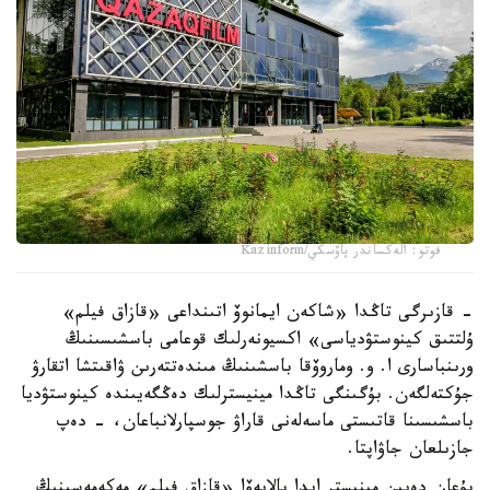
فوتو: الەكساندر پاۆسكي/Kazinform
- قازىرگى تاڭدا «شاكەن ايمانوۆ اتىنداعى «قازاق فيلم»
ۇلتتىق كينوستۋدياسى» اكسيونەرلىك قوعامى باسشىسىنىڭ
ورىنباسارى ا. و. وماروۆقا باسشىنىڭ مىندەتتەرىن ۋاقىتشا اتقارۋ
جۇكتەلگەن. بۇگىنگى تاڭدا مينيسترلىك دەڭگەيىندە كينوستۋديا
باسشىسىنا قاتىستى ماسەلەنى قاراۋ جوسپارلانباعان، - دەپ
جازىلعان جاۋاپتا.
بۇعان دەيىن مينيستر ايدا بالايەۆا «قازاق فيلم» مەكەمەسىنىڭ