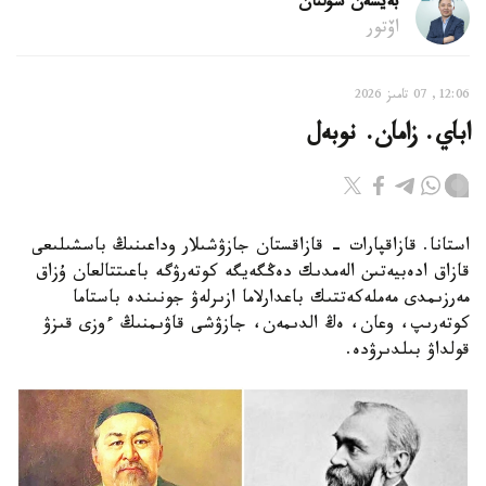
بەيسەن سۇلتان
اۆتور
12:06, 07 تامىز 2026
اباي. زامان. نوبەل
استانا. قازاقپارات - قازاقستان جازۋشىلار وداعىنىڭ باسشىلىعى
قازاق ادەبيەتىن الەمدىك دەڭگەيگە كوتەرۋگە باعىتتالعان ۇزاق
مەرزىمدى مەملەكەتتىك باعدارلاما ازىرلەۋ جونىندە باستاما
كوتەرىپ، وعان، ەڭ الدىمەن، جازۋشى قاۋىمنىڭ ءوزى قىزۋ
قولداۋ بىلدىرۋدە.