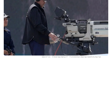
Фото: Президент телерадиокомплекси
مەملەكەتتىك قولداۋ اياسىندا جاڭا كينوجوبالار جۇزەگە
اسىرىلىپ، وتاندىق فيلمدەردىڭ پروكاتى كەڭەيىپ، انيماتسيا
سالاسى دامىپ كەلەدى، دەپ حابارلايدى مادەنيەت جانە اقپارات
مينيسترلىگى.
2026 -جىلدىڭ العاشقى جارتىجىلدىعىندا مەملەكەتتىك
قولداۋمەن تۇسىرىلگەن التى فيلم كەڭ پروكاتقا شىقتى. ولاردىڭ
قاتارىندا «گيپنوز»، «بيلەت يز رايا»، «وسەنني بريز»،