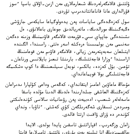
ۇلتتىق قالامگەرلەردىڭ شىعارمالارى مەن ازىن-اۋلاق باسپا ءسوز
قۇرالدارى عانا قاناعاتتاندىرىپ تۇردى.
سول كەزەڭدەگى ساياسات پەن يدەولوگياعا سايكەس جازۋشى
ەڭبەگىنىڭ مورالدىك، ماتەريالدىق جوعارى باعالانۋى، ەل
ىشىندەگى جاپپاي سىي-قۇرمەت قالامگەر قاۋىمنىڭ وزىنە دەگەن
سەنىمى مەن بولمىسىنا ەرەكشە اسەر ەتتى. راسىندا، الگىندە
ايتىلعان سەبەپتەرمەن زيالى، قالامگەر قاۋىم مەن قوعامنىڭ
اراسىندا ءوزارا قاجەتتىلىك، بارىنشا تىعىز بايلانىس ورناعان-
تۇعىن. بۇل كەزدە، بالكىم، نوبەل سىيلىعىنىڭ دا كوپ ەشكىمگە
قاجەتتىلىگى بولا قويماعانداي.
مۇحاڭ ماعاۋين اعامىز ايتقانداي، كەڭەس وداعى كۇلپارا ىدىراعان
كەزەڭنىڭ العاشقى جىلدارىندا ەلدىڭ الدىنا مۇلدە باسقا
ماسەلەلەر شىعىپ، ادەبيەت پەن رۋحانيات سالاسى كۇندەلىكتى
ومىردەن تىسقارى شەگەرىلگەن كۇي كەشتى. ءتاۋبا، ونداي
كۇندەر دە ۇزاق ۋاقىت ارتتا قالدى.
زامان وزگەرىپ، اقپاراتتىق تاسقىن پايدا بولدى. الايدا
حالقىمىزدىڭ انا تىلىنە بەت بۇرۋى، ۇلتتىق تامىرلارعا قايتا