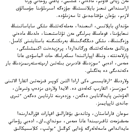
مەن زيالى قاۋىم، مادەني، عىلىمي، ياعني رۋحاني ورتا
اراسىنداعى تىعىز بايلانىستىڭ جۇزەگە اسىرىلۋىنا جۇمسالۋى
لازىم، بۇعان مۇقتاجدىق تا سەزىلۋدە.
مۇنداي بايلانىس، انىعىندا، مەملەكەتتىڭ ىشكى ساياساتىنىڭ
نىعايۋىنا، قوعامىڭ بىرلىگى مەن تۇتاستىعىنا، ەلدىڭ مادەني
وزەگىنىڭ، ىشكى دىڭگەگىنىڭ بەرىكتىگىنە باستايتىنى كامىل.
ورتالىق مەملەكەتتىك ورگانداردا، پرەزيدەنت اكىمشىلىگى،
پارلامەنتتە، ونىڭ اپپاراتىندا ىسكەرلىك حات الماسۋدى عانا
ەمەس، ادەبي ءسوزدىڭ قادىرىن بىلەتىن ارىپتەستەرىمىزدىڭ بار
ەكەندىگى دە بەلگىلى.
ولاردىڭ ءارقايسىسى ەكى ارادا التىن كوپىر قىزمەتىن اتقارا الاتىنى
ءسوزسىز، اتقارىپ كەلەدى دە. الايدا ولاردى ىزدەپ وتىرعان،
الەۋەتىن پايدالانايىن دەگەن، وزدەرىنە تارتايىن دەگەن ءتىرى
جاندى تاپپايمىز.
سوعان قاراماستان، وتاندىق بۇقارالىق اقپارات قۇرالدارىندا
مەمقىزمەت تاقىرىبىندا عانا ەمەس، سونداي-اق، ادەبي رۋحاني
مايدانداعى ماسەلەلەرگە ۇدايى كوڭىل ءبولىپ، كلاسسيكالىق