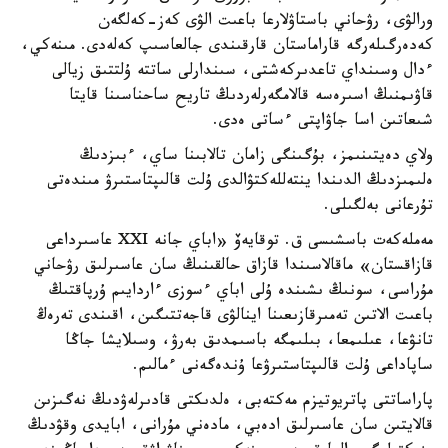
ورالۋى، رۋحاني باستاۋلارعا باعىت الۋى كەز-كەلگەن
كەدەرگىلەرگە قاراماستان قارقىندى جالعاسىپ كەلەدى. مىنەكي،
ءدال وسىنداي تاعدىركەشتى، سىندارلى ساتتە ۇلتتىق زيالى
قاۋىمنىڭ اسىرەسە قالامگەرلەردىڭ تاريح ساحناسىنا قايتا
شىعاتىن اسا جاۋاپتى ءساتى ەدى.
ولاي دەيتىنىمز، بۇگىنگى زامان تالابىنا ساي، ءبىزدىڭ
ەلىمىزدىڭ الدىندا ينتەللەكتۋالدى ۇلت قالىپتاستىرۋ مىندەتى
تۇرعانى بەلگىلى.
مەملەكەت باسشىسى ق. توقايەۆ «اباي جانە XXI عاسىرداعى
قازاقستان» ماقالاسىندا قازاق حالقىنىڭ سان عاسىرلىق رۋحاني
مۇراسى، سونىڭ ىشىندە ۇلى اباي ءسوزى ءاردايىم ۇرپاقتىڭ
باعىت الاتىن تەمىرقازىعىنا اينالۋى قاجەتتىگىن، اقىندى تەرەڭ
تانۋعا، عىلىمعا، بىلىمگە باسىمدىق بەرۋ، وسىلايشا جاڭا
ساپاداعى ۇلت قالىپتاستىرۋعا ۇندەگەنى ءمالىم.
پاراساتتى پاتريوتيزم مەكتەبى، ەلدىكتى قادىرلەۋدىڭ نەگىزىن
قالايتىن سان عاسىرلىق ادەبي، مادەني مۇرانى، ابايدى وقۋدىڭ