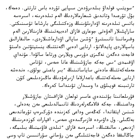
ءسويتىپ قولداۋ بىلدىرۋدەن سىپايى تۇردە باس تارتتى. دەمەك،
بۇل تۇرعىدا وتاندىق شىعارمالاردىڭ الەم تىلدەرىنە، اسىرەسە
باتىس تىلدەرىنە اۋدارىلۋىنىڭ وزەكتىلىگى بارشاعا تۇسىنىكتى.
ساراپشىلار الەۋەتى جوعارى قازاق ادەبيەتىنىڭ قازىنالارىن الەم
وقىرمانىنا تانىستىرۋ ءۇشىن ساپالى اۋدارماشىلاردى، حالىقارالىق
باسپالاردى پايدالانۋ، ارنايى ادەبي اگەنتتىك ينستيتۋتىن دامىتۋ
قاجەت دەگەن نەگىزى دۇرىس ويلارىن ورتاعا سالۋدا. مۇنداي
اۋقىمدى ءىس جەكە جازۋشىنىڭ عانا ەمەس، تۇتاس
مەملەكەتتىڭ مادەني ساياساتىنىڭ ءبىر باعىتى بولۋى، ەندەشە
ارنايى مەملەكەتتىك باعدارلاما ازىرلەۋدىڭ ماڭىزدىلىعى كۇن
تارتىبىنە قويىلۋى دا وسىدان تۋىنداسا كەرەك.
قۇرىلعانىنا بۇتىندەي عاسىر تولعان قازاقستان جازۋشىلار
وداعىنىڭ، جەكە قالامگەرلەردىڭ تانىمالدىلىعى مەن بەدەلى،
شىنىن ايتقاندا، كەڭەس وداعى كەزىندە دۇركىرەپ تۇرعاندىعى
بەلگىلى. ول داۋىردە قازىرگىدەي ەمەس، اقپارات كوزدەرىنىڭ
ازدىعى، حالىقتىڭ، اسىرەسە قازاق ءتىلدى قاۋىمنىڭ بىلىمگە،
جاڭالىققا دەگەن قاجەتتىلىگى مەن رۋحاني سۇرانىسىن تاپ وسى