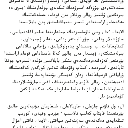
وزەكتىلىگىن العا قويدى. مىنەكي، وسىناۋ اۋقىمدى دا ماڭىزدى
مىندەتتەردى جۇزەگە اسىرۋدىڭ تىكەلەي جولدارىنىڭ ءبىرى دە
بىرەگەيى ۇلتتىق زيالى ورتالار مەن قوعام، مەملەكەتتىك
مەكەمەلەر اراسىنداعى تىعىز ىنتىماقتاستىق پەن بايلانىستا.
الايدا، ءدال وسى تاۋەلسىزدىك جىلدارىندا عىلىم اكادەمياسى،
جازۋشىلار وداعى، جۋرناليستەر وداعى، تەاتر ۇجىمدارى،
كىتاپحانا ت. ب. وسىنداي يدەولوگيالىق، رۋحاني سالاداعى
بىرلەستىكتەر، ۇيىمدار مەن جالپى كەڭ ماعىناداعى قوعام اراسىندا
بۇرىنعى كەزەڭدەردەگىدەي ىشكى بايلانىس مۇلدە السىرەپ جوققا
تاياندى. اسىرەسە، كىتاپ وقۋدىڭ شەتىن كورگەن كەڭەستىك
ۇراپاقتى قوسپاعاندا، ودان كەيىنگى بۋىنداردىڭ ۇلتتىق
ادەبيەتتەن، زيالى قاۋىم وكىلدەرىنىڭ، اقىن-جازۋشىلاردىڭ
شىعارماشىلىعىنان از دا بولسا حاباردار ەكەندىگىنە ۇلكەن
كۇمانىمىز بار.
ال، ول قاۋىم جازعان، جاريالاعان، شىعارعان دۇنيەلەرىن حالىق
بۇرىنعىشا قاپتاپ كەلىپ تالاسىپ ءجۇرىپ وقيدى، كورىپ
تىڭدايدى دەگەندەي سەزىنەتىن سياقتى. الايدا، ناقتى احۋال