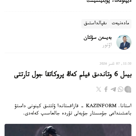
ديپلومات، پۋبليتسيست
مادەنيەت
ىقپالداستىق
بەيسەن سۇلتان
اۆتور
11:53, 07 تامىز 2026
بيىل 6 وتاندىق فيلم كەڭ پروكاتقا جول تارتتى
استانا. KAZINFORM - قازاقستاندا ۇلتتىق كينونى دامىتۋ
باعىتىنداعى جۇمىستار جۇيەلى تۇردە جالعاسىپ كەلەدى.