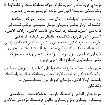
مۇنداي فورماتتاعى ءىس-شارالار وزگە مەملەكەتتىك ورگانداردا دا
وتكەندىگى جايىندا اقپاراتتى مۇلدە كوزىمىز شالعان ەمەس.
ال، باسقاسىن ايتپاعاندا، ءدال وسى بىزدەر جۇرگەن مەكەمە
اڭگىمەگە ارقاۋ بولىپ وتىرعان نوبەل سىيلىعى توڭىرەگىندەگى
قاجەتتى ءىس-قيمىلدارعا تىكەلەي قاتىسا الاتىن، ارالاسا الاتىن،
ءتىپتى، ءوز قۇزىرى شەگىندە حالىقارالىق ارەنادا قاجەتتى
جاردەم دە بەرە الاتىن مەكەمە عوي. ءبىر دە ءبىر قالامگەر، زيالى
ادام ونىڭ ەسىگىن اشىپ كورمەسە، ونىڭ ىشىندەگىلەر ولاردى
قايدان ءبىلسىن. بۇل ءۇشىن بۇگىنگى ءومىر ريتمىندە جۇرگەن
جاس مامانداردى كىنالاۋدىڭ ءوزى قيىن.
ولاي بولسا، جەكە جازۋشىنىڭ قولىنان كەلمەيتىن نوبەل سىيلىعى
توڭىرەگىندەگى تىرلىك قالايشا تۇتاس مەملەكەتتىك ساياساتتىڭ
باعىتىنا اينالا الادى. مۇنداي كوزقاراس، ۇستانىممەن -
ەشقاشان.
سوندىقتان الداعى ۋاقىتتىڭ بارلىعى مەملەكەتتىك، قوعامدىق
ۇيىمدار، جوعارى وقۋ ورىندارى جالپى قوعامنىڭ مۇددەلى سالالارى