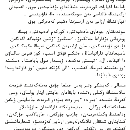
مۇلدە ولاي ەمەس. ويتكەنى، جوعارىدا ايتقانىمىزداي، قازىرگى
زاماندا اقپارات كوزدەرىنە ەشقانداي مۇقتاجدىق جوق. الەمجەلى
اركىمنىڭ قالتاسى مەن سومكەسىندە، ەڭ قاۋىپتىسى -
اقپاراتتىڭ ارزانى مەن ارسىزىنا ەشبىر كەدەرگى جوق.
سوندىقتان جوعارى مادەنيەتتى، كوركەم ادەبيەتتى، بيىك
پوەزيانى بۇقاراعا جەتكىزۋ، ءسىڭىرۋ ءۇشىن دۇنيەگە اكەلگەن
قۇندى تۋىندىڭدى، جان ازابىمەن كەلگەن تەرەڭ ەڭبەگىڭدى
ناسيحاتتاپ تاراتپاساڭ، ەشكىم قۇلاق اسىپ، كوز قىرىن سالماۋى
دا اقيقات. ال، ءتيىستى مەكەمە، ۇيىمدار سول باياعىشا، ەسكىشە
ءوز بەتىنشە تىرلىك كەشىپ، ءالى كۇنگە دەيىن ءوز قازاندارىندا
وزدەرى قايناۋدا.
مىسالى، كەيىنگى وتىز بەس جىلعا جۋىق مەملەكەتتىك قىزمەت
سالاسىنىڭ وكىلى رەتىندە بايقاعان جايتتى ايتار بولساق، وسى
كەزەڭ ىشىندە ءبىر دە ءبىر رەت بىزدەر قىزمەت جاسايتىن ۇلكەن
مەملەكەتتىك ورگان - مينيسترلىكتە قازاقستان جازۋشىلار
وداعىنىڭ وكىلدەرىمەن، جازىپ جۇرگەن، جاريالانىپ جۇرگەن،
كىتاپتارى شىققان قالامگەرلەرمەن ارنايى كەزدەسۋ، شىعارماشىلىق
كەشتەر ت. ب. وتكەنىن كورگەن دە، ەستىگەن دە ەمەسپىز.