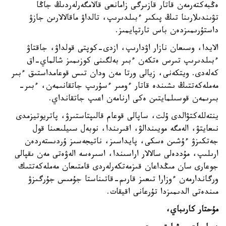
ەڭبەكتەرمەن قاتار قازىرگى زامانعى قالامگەرلەردىڭ جاڭا
تۋىندىلارىنا تىڭ پىكىر ءبىلدىرىپ، تالداۋ ماقالالارىن جازۋ
داستۇرىمىزدەن باس تارتپايمىز.
الايدا، وسىعان نازار اۋدارىپ، ازدى-كوپتى قولداۋ، جاقتاۋ
ءبىلدىرىپ تىرس ەتكەن ءبىر بەلگىنى كوزىمىز شالماي-اق
كەلەدى. ويتكەنى، زيالى ورتا مەن ودان تىس قوعامداستىق ءبىر
مەملەكەتتىڭ ىشىندە قاتار ءومىر ءسۇرىپ جاتقانىمەن، ءبىر-
بىرىمەن قوسىلمايتىن ەكى ارنامەن اعىپ جاتقانداي.
ينتەللەكتۋالدى ۇلت، ساپالى قوعام قالىپتاستىرۋ، پاتريوتيزمدى
نىعايتۋ، الەمگە مويىندالۋ، اقىرىندا، نوبەل سىيلىعىنا قول
جەتكىزۋ ءۇشىن ەسكى، پايداسىز، ناتيجەسىز ۇردىستەردەن
ارىلىپ، مۇددەلى سالالار اراسىندا، اسىرەسە الەۋەتى مەن ىقپالى
جوعارى سان مىڭداعان قىزمەتكەرلەردى قامتىعان مەملەكەتتىك
ورگاندارمەن ءوزارا تىعىز قارىم-قاتىناستا جۇمىس جۇرگىزۋ
مىندەتى الدىمىزدا تۇرعانى اقيقات.
مۇحتار كارىباي،