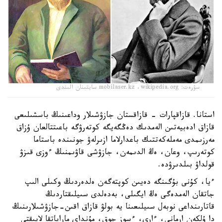
سۋرەت: mobilaser.kz ،wikipedia.org سايتىنان الىندى
استانا. قازاقپارات - قازاقستان جازۋشىلار وداعىنىڭ باسشىلىعى
قازاق ادەبيەتىن الەمدىك دەڭگەيگە كوتەرۋگە باعىتتالعان ۇزاق
مەرزىمدى مەملەكەتتىك باعدارلاما ازىرلەۋ جونىندە باستاما
كوتەرىپ، وعان، ەڭ الدىمەن، جازۋشى قاۋىمنىڭ ءوزى قىزۋ
قولداۋ بىلدىرۋدە.
ءيا، كۇنى بۇگىنگە دەيىن كوپتەگەن ەلدەردىڭ وكىلى الىپ
جاتقان الەمدەگى ەڭ ايگىلى، بەدەلدى سىيلىقتاردىڭ
قاتارىنداعى نوبەل سىيلىعىنا يە بولۋ قازاق اقىن-جازۋشىلارىنىڭ
دا ۇلكەن ارمانى، ءارى، ءسوز جوق، مۇنداي ماراپاتقا لايىقتى