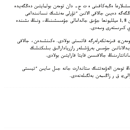
ىلارعا ەڭبەكاقىنى ە ت ج- دان تومەن بولمايتىن دەڭگەيدە
ۋگە مىندەتتى. ناتيجەسىندە 85 مىڭ تەڭگەگە دەيىن جالاقى الاتىن ءتۇرلى مەنشىك نىسانىنداعى
كاسىپورىنداردىڭ بارلىق سالالارىندا جۇمىس ىستەيتىن 1,8 ميلليونعا جۋىق جالدامالى جۇمىسشىنىڭ، ونىڭ ىشىندە
مەن» قىزمەتكەرلەرگە قاتىستى بولادى. ەكىنشىدەن، جالاقى
الاناتىن جۇمىس بەرۋشىلەر رازريادارالىق بىلىكتىلىك
تتارىنىڭ جالاقىسىن قايتا قارايتىن بولادى.
 تومەن الەۋمەتتىك ستاندارت جانە جىل سايىن ءتيىستى
لى» ق ر زاڭىمەن بەلگىلەنەدى.