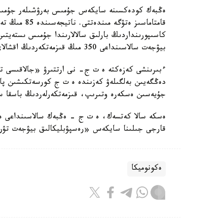
ەڭبەك كودەكسىنە سايكەس جۇمىس بەرۋشىلەر جۇمىسش
قامتاماسىز ەت
بيۋجەت سالاسىنداعى 350 مىڭ قىزمەتكەردىڭ اقشالاي كىرىستەرى وسەدى.
ءبىرىنشى كەزەكتە ە ت ج- نى ارتتىرۋ «جالاقىسى تو
دەڭگەيىن بەلگىلەۋ كەزىندە ە ت ج كورسەتكىشىن پايد
جۇيەسىن ەسكەرە وتىرىپ، قىزمەتكەرلەردىڭ باسقا سانا
ەسكە سالا كەتسەك، ە ت ج - ەڭبەك سالاسىنداعى ەڭ
قارجى جىلىنا سايكەس «رەسپۋبليكالىق بيۋجەت تۋرا
ەكونوميكا