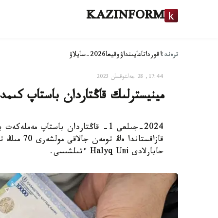
KAZINFORM
ترەند:
اقوردا
تاعايىنداۋ
وقيعا
2026-سايلاۋ
17:44, 28 جەلتوقسان 2023
مينيسترلىك قاڭتاردان باستاپ كىمد
2024-جىلعى 1- قاڭتاردان باستاپ مەم
حابارلادى Halyq Uni ءتىلشىسى.