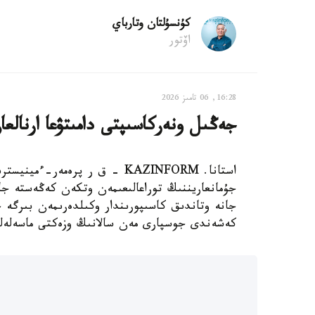
كۇنسۇلتان وتارباي
اۆتور
16:28, 06 تامىز 2026
جەڭىل ونەركاسىپتى دامىتۋعا ارنالعان 28 شارا ىسكە اسىرى
استانا. KAZINFORM - ق ر پرەم
جۇمانعاريننىڭ توراعالىعىمەن وتكەن كەڭەستە ج
كەشەندى جوسپارى مەن سالانىڭ وزەكتى ماسەلەلەر