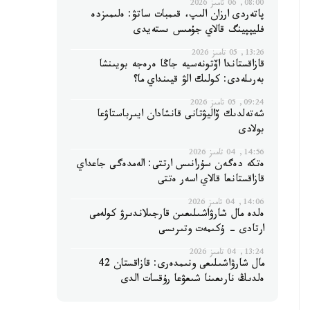
08:00, 06 تامىز 2026
پاتەردى ارزان الىپ، قىمبات ساتۋ: ەلىمىزدە
فليپپينگ قالاي جۇمىس ىستەيدى
13:26, 05 تامىز 2026
قازاقستاندا اۆتونەسيە جاڭا ەرەجە بويىنشا
بەرىلەدى: كولىك الۋ قيىنداي ما؟
09:24, 05 تامىز 2026
شەتەلدىك ۆاليۋتانى قانشادان ايىرباستاۋعا
بولادى
14:56, 04 تامىز 2026
ەتكە دەگەن سۇرانىس ارتتى: الەمدەگى جاعداي
قازاقستانعا قالاي اسەر ەتتى
14:06, 04 تامىز 2026
ەلدە مال شارۋاشىلىعىن قارجىلاندىرۋ كولەمى
ارتادى - ۇكىمەت وتىرىسى
13:24, 04 تامىز 2026
مال شارۋاشىلىعى ونىمدەرى: قازاقستان 42
ەلدىڭ نارىعىنا شىعۋعا رۇقسات الدى