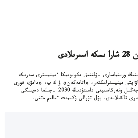
لادى
ەر-ءمينيسترىنىڭ ورىنباسارى -ۇلتتىق ەكونوميكا ءمينيسترى سەرىك
اۋاپتى مينيسترلىكتەر، «اتامەكەن» ۇ ك پ، «دامۋ» قورى
جانە وتاندىق كاسىپورىندار وكىلدەرىمەن بىرگە جەڭىل ونەركاسىپتى دامىتۋدىڭ 2030 -جىلعا دەيىنگى
ى تالقىلاندى. بۇل تۋرالى ۇكىمەت ءمالىم ەتتى.