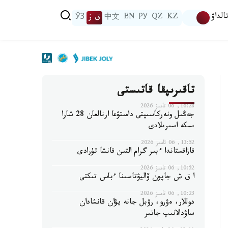
الداۋ
KZ
QZ
РУ
EN
中文
ق ز
ЎЗ
تاقىرىپقا قاتىستى
16:28, 06 تامىز 2026
جەڭىل ونەركاسىپتى دامىتۋعا ارنالعان 28 شارا
ىسكە اسىرىلادى
13:52, 06 تامىز 2026
قازاقستاندا ءبىر گرام التىن قانشا تۇرادى
10:52, 06 تامىز 2026
ا ق ش جاپون ۆاليۋتاسىنا ءباس تىكتى
10:23, 06 تامىز 2026
دوللار، ەۋرو، رۋبل جانە يۋان قانشادان
ساۋدالانىپ جاتىر