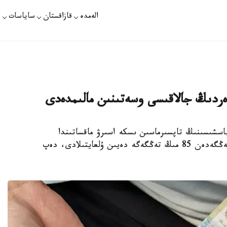
الەمدە
قازاقستان
ساياسات
ت
ەردىڭ جالاقىسى وسەتىنىن مالىمدەدى
لەكەت باسشىسىنىڭ تاپسىرماسىن ىسكە اسىرۋ ماقساتىندا
قازاقستاندا ەڭ تومەن جالاقى مولشەرى 70 مىڭ تەڭگەدەن 85 مىڭ تەڭگەگە دەيىن ۇلعايتىلادى، دەپ