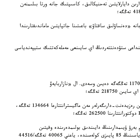
ا بۋىن ماماندارىن دايارلايتىن تەحنيكالىق، كاسىپتىك جانە ورتا بىلىمنەن
 «دەنساۋلىق ساقتاۋ» باعىتىنا جاتپايتىن ماماندىقتارىندا
نداعى ستۋدەنتتەردىڭ اي سايىنعى مەملەكەتتىك ستيپەندياسى
— ماگيسترانتتاردىڭ مەملەكەتتىك ستيپەندياسى 117098 تەڭگەگە دەيىن وسەدى. ال «نازاربايەۆ
21875 تەڭگە؛
— «دەنساۋلىق ساقتاۋ» باعىتى بويىنشا ءبىلىم الاتىن رەزيدەنت-دارىگەرلەر مەن ماگيسترانتتارعا 134664 تەڭگە،
بەرۋ ۇيىمدارىنىڭ دايىندىق بولىمدەرىندە وقيتىن
تىڭداۋشىلارعا ستۋدەنتتەردىڭ مەملەكەتتىك ستيپەندياسىنىڭ 85 پايىزى كولەمىندە، ياعني 40065 تەڭگە/44516