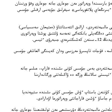
ۋ بارىسىندا وپەراتور مەن جوعارى جانە جوعارى وقۋ ورنىنان
 ءبىرىڭعاي پلاتفورماسى» سيفرلىق جۇيەسى ارقىلى جۇمىس
الى مالىمەتتەردى، ارالىق اتتەستاتتاۋ (ەمتيحان سەسسياسى)
نشى دەڭگەيلى بانكتەگى نەمەسە ۇلتتىق پوشتا وپەراتورى
ۋى ءتيىس.
كەس كەلسە، قۇجات تاپسىرۋ مەرزىمى ودان كەيىنگى العاشقى جۇمىس
لىمەتتەردى بەس جۇمىس كۇنى ىشىندە قاراپ، عىلىم جانە
ءتيىستى سالانىڭ وزگە دە ۋاكىلەتتى ورگاندارىنا
ەن كۇننەن باستاپ ءۇش جۇمىس كۇنى ىشىندە ستيپەنديا
م جاساۋ ءۇشىن قاراجاتتى وپەراتورعا اۋدارادى.
ەتىن مالىمەتتەردىڭ دۇرىستىعى مەن تولىقتىعىنا جوعارى جانە