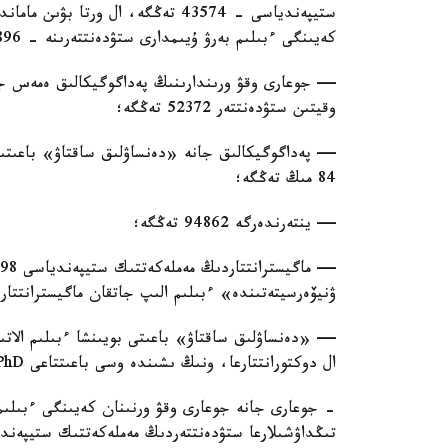
ستيپەندياسى - 43574 تەڭگە، ال ورت
كەيىنگى ءبىلىم بەرۋ ۇيىمدارى ستۋدەنتتەرىنە - 41896 تەڭگە؛
— جوعارى وقۋ ورىندارىنىڭ پەداگوگيكالىق ەمەس جانە
وقيتىن ستۋدەنتتەر 52372 تەڭگە؛
— پەداگوگيكالىق جانە «دەنساۋلىق ساقتاۋ» باعىتى
84 مىڭ تەڭگە؛
— ينتەرندەرگە 94862 تەڭگە؛
ۋنيۆەرسيتەتىندە» ءبىلىم الىپ جاتقان ماگيسترانتتار اي سايىن 0
ال دوكتورانتتارعا، ونىڭ ىشىندە وسى باعىتتاعى PhD دوكتورانتتارىنا 262500 تەڭگە؛
- جوعارى جانە جوعارى وقۋ ورنىنان كەيىنگى ءبىلىم 