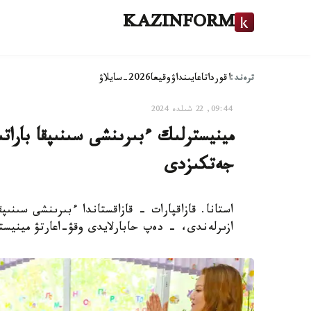
KAZINFORM
ترەند:
اقوردا
تاعايىنداۋ
وقيعا
2026-سايلاۋ
09:44, 22 شىلدە 2024
مينيسترلىك ءبىرىنشى سىنىپقا باراتى
جەتكىزدى
استانا. قازاقپارات - قازاقستاندا ءبىرىنشى سىنىپق
ازىرلەندى، - دەپ حابارلايدى وقۋ-اعارتۋ مينيست