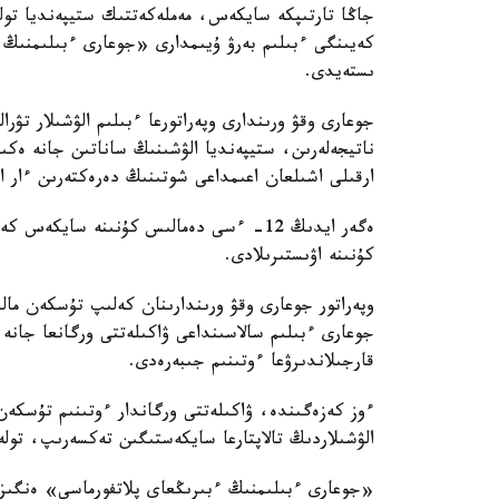
جاڭا تارتىپكە سايكەس، مەملەكەتتىك ستيپەنديا تولە
كەيىنگى ءبىلىم بەرۋ ۇيىمدارى «جوعارى ءبىلىمنىڭ
ىستەيدى.
جوعارى وقۋ ورىندارى وپەراتورعا ءبىلىم الۋشىلار تۋر
ناتيجەلەرىن، ستيپەنديا الۋشىنىڭ ساناتىن جانە ەكى
ارقىلى اشىلعان اعىمداعى شوتىنىڭ دەرەكتەرىن ءار ايدىڭ 12-سىنەن كەشىكتىرمەي جىبەر
ەگەر ايدىڭ 12- ءسى دەمالىس كۇنىنە ساي
كۇنىنە اۋىستىرىلادى.
وپەراتور جوعارى وقۋ ورىندارىنان كەلىپ تۇسكەن ما
جوعارى ءبىلىم سالاسىنداعى ۋاكىلەتتى ورگانعا جانە 
قارجىلاندىرۋعا ءوتىنىم جىبەرەدى.
ءوز كەزەگىندە، ۋاكىلەتتى ورگاندار ءوتىنىم تۇسك
الۋشىلاردىڭ تالاپتارعا سايكەستىگىن تەكسەرىپ، تولە
«جوعارى ءبىلىمنىڭ ءبىرىڭعاي پلاتفورماسى» ەنگىزىل