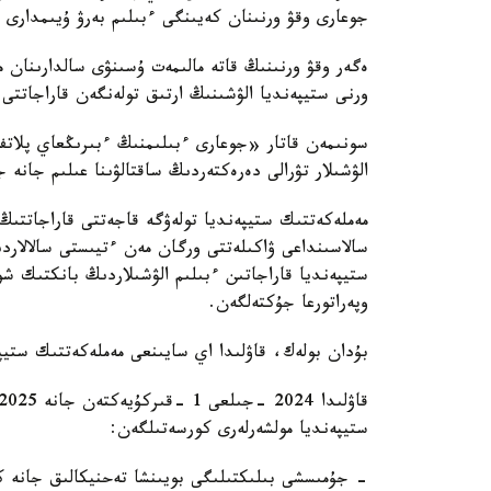
جوعارى وقۋ ورنىنان كەيىنگى ءبىلىم بەرۋ ۇيىمدارى 
ەگەر وقۋ ورنىنىڭ قاتە مالىمەت ۇسىنۋى سالدارىنان م
ورنى ستيپەنديا الۋشىنىڭ ارتىق تولەنگەن قاراجاتتى و
سونىمەن قاتار «جوعارى ءبىلىمنىڭ ءبىرىڭعاي پلات
الۋشىلار تۋرالى دەرەكتەردىڭ ساقتالۋىنا عىلىم جانە 
مەملەكەتتىك ستيپەنديا تولەۋگە قاجەتتى قاراجاتتىڭ و
سالاسىنداعى ۋاكىلەتتى ورگان مەن ءتيىستى سالالاردى
ستيپەنديا قاراجاتىن ءبىلىم الۋشىلاردىڭ بانكتىك شو
وپەراتورعا جۇكتەلگەن.
بۇدان بولەك، قاۋلىدا اي سايىنعى مەملەكەتتىك ستيپ
ستيپەنديا مولشەرلەرى كورسەتىلگەن:
- جۇمىسشى بىلىكتىلىگى بويىنشا تەحنيكالىق جانە ك