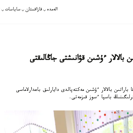
الەمدە
قازاقستان
ساياسات
ت
ن بالالار ءۇشىن قۋانىشتى جاڭالىقتى
ا باراتىن بالالار ءۇشىن مەكتەپالدى دايارلىق باعدارلاماسى
رلىگىنىڭ باسپا ءسوز قىزمەتى.