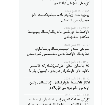
كۇردەلى كەزەڭى اياقتالدى
17:25, 05 تامىز 2026
پرەزيدەنت «بايتەرەك» حولدينگىنىڭ دامۋ
جوسپارىمەن تانىستى
22:44, 04 تامىز 2026
قازاقستاندا قۇرىلىس ماتەريالدارىنىڭ يمپورتىنا
شەكتەۋ ەنگىزىلدى
21:07, 04 تامىز 2026
سىرتقى ىستەر ءمينيسترىنىڭ ورىنباسارى
قىتايدىڭ قازاقستانداعى ەلشىسىمەن كەزدەستى
19:07, 04 تامىز 2026
65 جاستان اسقان جۇرگىزۋشىلەرگە قاتىستى
تالاپ: قاي دارىگەرلەر قارايدى، ايىپپۇل بار ما
18:42, 04 تامىز 2026
الاتاۋ قالاسىندا ەكولوگيالىق اۆياتسيالىق وتىن
ءوندىرۋ ەكوجۇيەسى قۇرىلادى
17:30, 04 تامىز 2026
تۇركى مەملەكەتتەرى ۇيىمىنىڭ بارلىق ەلىندە