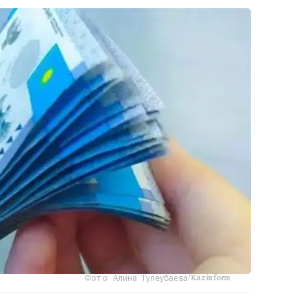
Фото: Алина Тулеубаева/Kazinform