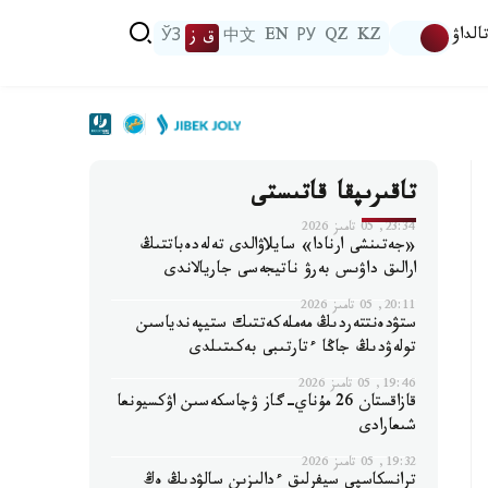
الداۋ
KZ
QZ
РУ
EN
中文
ق ز
ЎЗ
تاقىرىپقا قاتىستى
23:34, 05 تامىز 2026
«جەتىنشى ارنادا» سايلاۋالدى تەلەدەباتتىڭ
ارالىق داۋىس بەرۋ ناتيجەسى جاريالاندى
20:11, 05 تامىز 2026
ستۋدەنتتەردىڭ مەملەكەتتىك ستيپەندياسىن
تولەۋدىڭ جاڭا ءتارتىبى بەكىتىلدى
19:46, 05 تامىز 2026
قازاقستان 26 مۇناي-گاز ۋچاسكەسىن اۋكسيونعا
شىعارادى
19:32, 05 تامىز 2026
ترانسكاسپي سيفرلىق ءدالىزىن سالۋدىڭ ەڭ