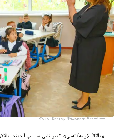
Фото: Виктор Федюнин/ Kazinform
«بالاقايلار مەكتەبى» ءبىرىنشى سىنىپ الدىندا بالال