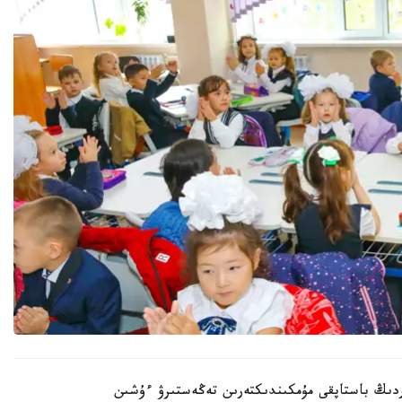
اردىڭ باستاپقى مۇمكىندىكتەرىن تەڭەستىرۋ ءۇشىن