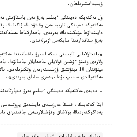
ۇيىمداستىرىلعان.
ول مەكتەپكە دەيىنگى ءبىلىم بەرۋ مەن باستاۋىش مەكت
مەكتەپكە دەيىنگى تاربيە مەن وقىتۋدىڭ ۇلگىلىك وقۋ ب
دايىنداۋعا مۇمكىندىك بەرەدى. باعدارلاماعا مەملەكەت
بەرۋ ستاندارتىنا سايكەس ازىرلەندى.
«باعدارلامانى تابىستى ىسكە اسىرۋ ماقساتىندا مەكت
مينۋتتان 10 مينۋتتىق ۇزىلىستەرمەن وتكىزىلەد
مەكتەپالدى سىنىپ مۇعالىمدەرى ساباق بەرەدى»،
- دەيدى مەكتەپكە دەيىنگى ءبىلىم بەرۋ دەپارتامەنتىن
ايتا كەتەيىك، قىسقا مەرزىمدى دايىندىق پروتسەسى 
پەداگوگتەردىڭ بولاشاق وقۋشىلارىمەن جاقىنىراق تان