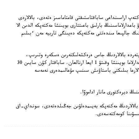
ەپ اراسىنداعى ساباقتاستىقتى قامتاماسىز ەتەدى، بالالاردى
اعدارلاماسىنىڭ بارلىق باعىتتارى بويىنشا مەكتەپكە الدىن الا
تىك جالپىعا مىندەتتى مەكتەپكە دەيىنگى تاربيە مەن ءبىلىم
ەپتەردە بالالاردىڭ جاس ەرەكشەلىكتەرىن ەسكەرە وتىرىپ،
ولاردى وقىتۋ ءۇشىن قولايلى جاعدايلار جاسالۋدا. باعدارلاما بويىنشا وقىتۋ 1 ايعا ارنالعان. ساباقتار كۇن سايىن 30
ى. بالالارعا بىلىكتى باستاۋىش سىنىپ مۇعالىمدەرى نەمەسە
ىڭ ديرەكتورى مانار اداموۆا.
بالالاردىڭ مەكتەپكە بەيىمدەلۋىن جەڭىلدەتەدى، سونداي-اق
ىسۋىنا كومەكتەسەدى.