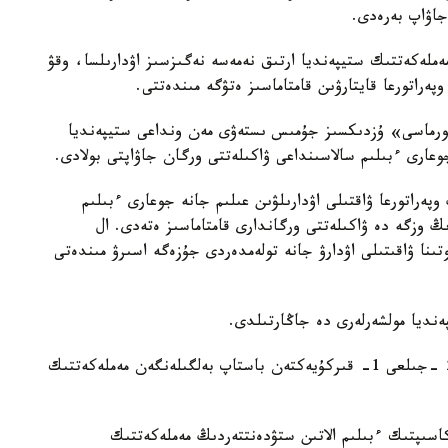
جاۋاپ بەرەدى.
ەملەكەتتىك ستيپەنديا ارتىق نەمەسە نەگىزسىز اۋدارىلسا، وقۋ
پەراتورعا قايتارۋىن قامتاماسىز ەتۋگە مىندەتتى.
فورماسى» ۇزدىكسىز جۇمىس ىستەۋى مەن ونداعى ستيپەنديا
جوعارى ءبىلىم سالاسىنداعى ۋاكىلەتتى ورگان جاۋاپتى بولادى.
پەراتورعا ۋاقتىلى اۋدارىلۋىن عىلىم جانە جوعارى ءبىلىم
ڭ وزگە دە ۋاكىلەتتى ورگاندارى قامتاماسىز ەتەدى. ال
تىنا ۋاقىتىلى اۋدارۋ جانە تولەمدەردى جۇزەگە اسىرۋ مىندەتى
ەنديا مولشەرلەرى دە جاڭارتىلدى.
قاۋلىدا 2024 -جىلعى 1 -قىركۇيەكتەن جانە 2025 -جىلعى 1- قىركۇيەكتەن باستاپ بەلگىلەنگەن مەملەكەتتىك
اسىپتىك ءبىلىم الاتىن ستۋدەنتتەردىڭ مەملەكەتتىك