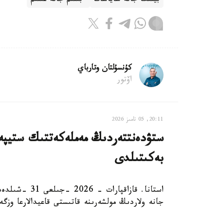
بيلىك جانە ساياسات
ءبىلىم جانە عىلىم
كۇنسۇلتان وتارباي
اۆتور
20:11, 05 تامىز 2026
ستۋدەنتتەردىڭ مەملەكەتتىك ستيپەن
بەكىتىلدى
استانا. قازاقپ
جانە ولاردىڭ مولشەرىنە قاتىستى قاعيدالارعا وزگ