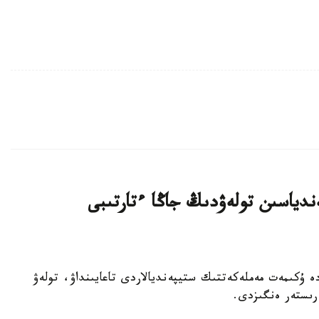
دياسىن تولەۋدىڭ جاڭا ءتارتىبى
ارات - 2026 -جىلعى 31 -شىلدەدە ۇكىمەت مەملەكەتتىك ستيپەنديالاردى تاعايىنداۋ، تولەۋ
ەرىستەر ەنگىزدى.