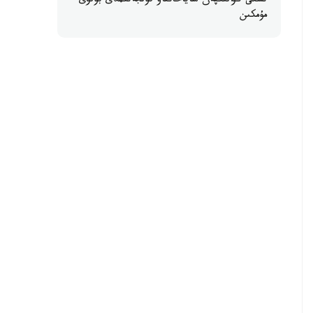
ىشكى كۋالىكپەن ساياحاتتاۋ قولجەتىمدى بولۋى
مۇمكىن